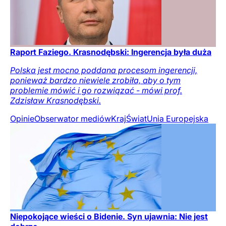
Raport Faziego. Krasnodębski: Ingerencja była duża
Polska jest mocno poddana procesom ingerencji,
ponieważ bardzo niewiele zrobiła, aby o tym
problemie mówić i go rozwiązać - mówi prof.
Zdzisław Krasnodębski.
Opinie
Obserwator mediów
Kraj
Świat
Unia Europejska
Niepokojące wieści o Bidenie. Syn ujawnia: Nie jest