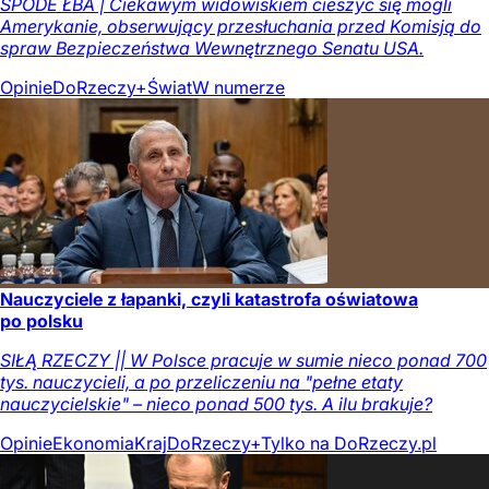
SPODE ŁBA | Ciekawym widowiskiem cieszyć się mogli
Amerykanie, obserwujący przesłuchania przed Komisją do
spraw Bezpieczeństwa Wewnętrznego Senatu USA.
Opinie
DoRzeczy+
Świat
W numerze
Nauczyciele z łapanki, czyli katastrofa oświatowa
po polsku
SIŁĄ RZECZY || W Polsce pracuje w sumie nieco ponad 700
tys. nauczycieli, a po przeliczeniu na "pełne etaty
nauczycielskie" – nieco ponad 500 tys. A ilu brakuje?
Opinie
Ekonomia
Kraj
DoRzeczy+
Tylko na DoRzeczy.pl