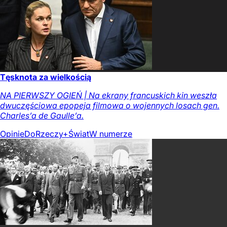
Tęsknota za wielkością
NA PIERWSZY OGIEŃ | Na ekrany francuskich kin weszła
dwuczęściowa epopeja filmowa o wojennych losach gen.
Charles’a de Gaulle’a.
Opinie
DoRzeczy+
Świat
W numerze