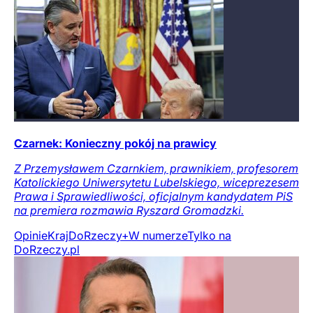
Czarnek: Konieczny pokój na prawicy
Z Przemysławem Czarnkiem, prawnikiem, profesorem
Katolickiego Uniwersytetu Lubelskiego, wiceprezesem
Prawa i Sprawiedliwości, oficjalnym kandydatem PiS
na premiera rozmawia Ryszard Gromadzki.
Opinie
Kraj
DoRzeczy+
W numerze
Tylko na
DoRzeczy.pl