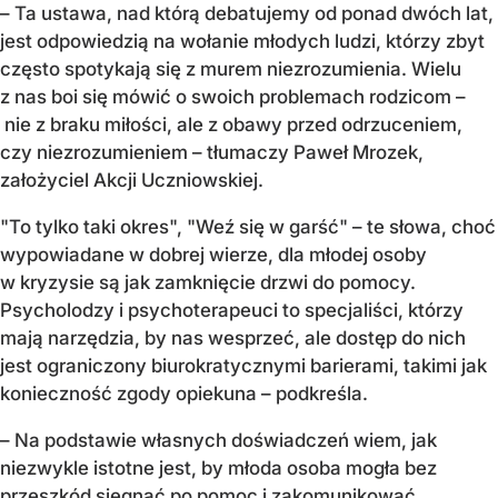
– Ta ustawa, nad którą debatujemy od ponad dwóch lat,
jest odpowiedzią na wołanie młodych ludzi, którzy zbyt
często spotykają się z murem niezrozumienia. Wielu
z nas boi się mówić o swoich problemach rodzicom –
nie z braku miłości, ale z obawy przed odrzuceniem,
czy niezrozumieniem – tłumaczy Paweł Mrozek,
założyciel Akcji Uczniowskiej.
"To tylko taki okres", "Weź się w garść" – te słowa, choć
wypowiadane w dobrej wierze, dla młodej osoby
w kryzysie są jak zamknięcie drzwi do pomocy.
Psycholodzy i psychoterapeuci to specjaliści, którzy
mają narzędzia, by nas wesprzeć, ale dostęp do nich
jest ograniczony biurokratycznymi barierami, takimi jak
konieczność zgody opiekuna – podkreśla.
– Na podstawie własnych doświadczeń wiem, jak
niezwykle istotne jest, by młoda osoba mogła bez
przeszkód sięgnąć po pomoc i zakomunikować