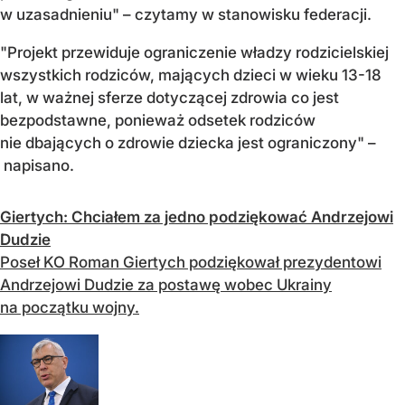
w uzasadnieniu" – czytamy w stanowisku federacji.
"Projekt przewiduje ograniczenie władzy rodzicielskiej
wszystkich rodziców, mających dzieci w wieku 13-18
lat, w ważnej sferze dotyczącej zdrowia co jest
bezpodstawne, ponieważ odsetek rodziców
nie dbających o zdrowie dziecka jest ograniczony" –
napisano.
Giertych: Chciałem za jedno podziękować Andrzejowi
Dudzie
Poseł KO Roman Giertych podziękował prezydentowi
Andrzejowi Dudzie za postawę wobec Ukrainy
na początku wojny.