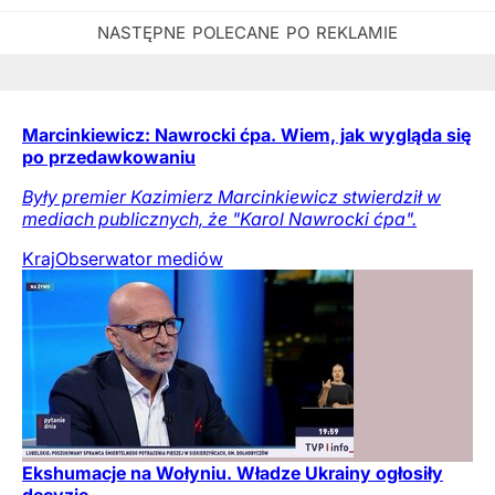
Marcinkiewicz: Nawrocki ćpa. Wiem, jak wygląda się
po przedawkowaniu
Były premier Kazimierz Marcinkiewicz stwierdził w
mediach publicznych, że "Karol Nawrocki ćpa".
Kraj
Obserwator mediów
Ekshumacje na Wołyniu. Władze Ukrainy ogłosiły