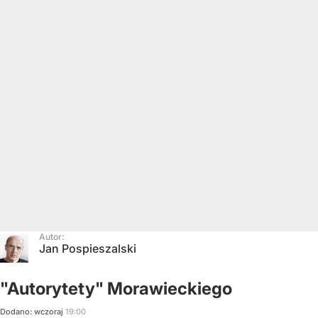
Autor:
Jan Pospieszalski
"Autorytety" Morawieckiego
Dodano:
wczoraj
19:00