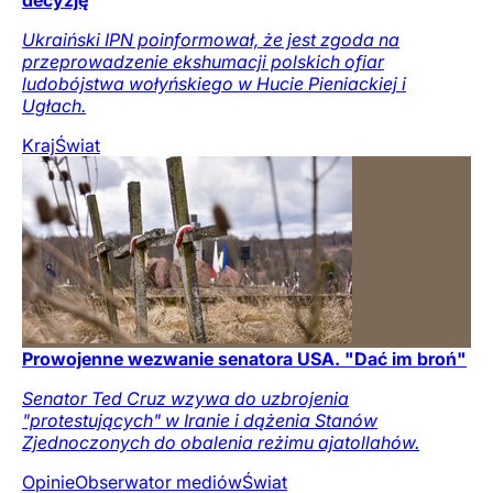
decyzję
Ukraiński IPN poinformował, że jest zgoda na
przeprowadzenie ekshumacji polskich ofiar
ludobójstwa wołyńskiego w Hucie Pieniackiej i
Ugłach.
Kraj
Świat
Prowojenne wezwanie senatora USA. "Dać im broń"
Senator Ted Cruz wzywa do uzbrojenia
"protestujących" w Iranie i dążenia Stanów
Zjednoczonych do obalenia reżimu ajatollahów.
Opinie
Obserwator mediów
Świat