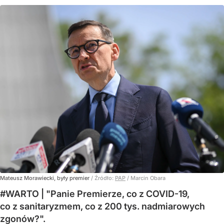
Mateusz Morawiecki, były premier
/ Źródło:
PAP
/
Marcin Obara
#WARTO | "Panie Premierze, co z COVID-19,
co z sanitaryzmem, co z 200 tys. nadmiarowych
zgonów?".