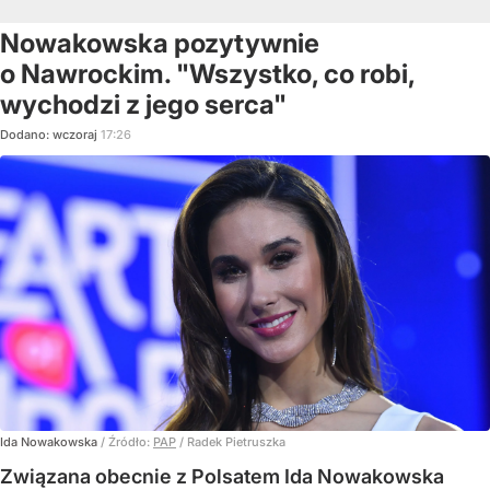
Nowakowska pozytywnie
o Nawrockim. "Wszystko, co robi,
wychodzi z jego serca"
Dodano:
wczoraj
17:26
Ida Nowakowska
/ Źródło:
PAP
/
Radek Pietruszka
Związana obecnie z Polsatem Ida Nowakowska