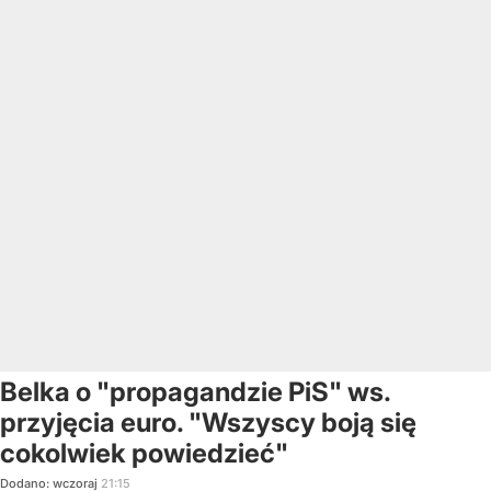
Belka o "propagandzie PiS" ws.
przyjęcia euro. "Wszyscy boją się
cokolwiek powiedzieć"
Dodano:
wczoraj
21:15