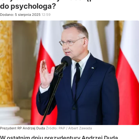
do psychologa?
Dodano:
5
sierpnia
2025
12:59
Prezydent RP Andrzej Duda
Źródło:
PAP
/
Albert Zawada
W ostatnim dniu prezydentury Andrzej Duda