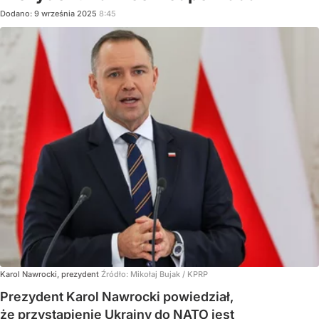
Dodano:
9
września
2025
8:45
Karol Nawrocki, prezydent
Źródło:
Mikołaj Bujak / KPRP
Prezydent Karol Nawrocki powiedział,
że przystąpienie Ukrainy do NATO jest