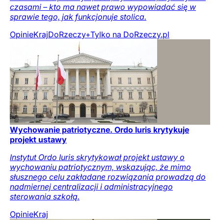
czasami – kto ma nawet prawo wypowiadać się w
sprawie tego, jak funkcjonuje stolica.
Opinie
Kraj
DoRzeczy+
Tylko na DoRzeczy.pl
Wychowanie patriotyczne. Ordo Iuris krytykuje
projekt ustawy
Instytut Ordo Iuris skrytykował projekt ustawy o
wychowaniu patriotycznym, wskazując, że mimo
słusznego celu zakładane rozwiązania prowadzą do
nadmiernej centralizacji i administracyjnego
sterowania szkołą.
Opinie
Kraj