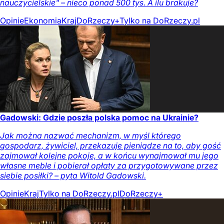
nauczycielskie" – nieco ponad 500 tys. A ilu brakuje?
Opinie
Ekonomia
Kraj
DoRzeczy+
Tylko na DoRzeczy.pl
Gadowski: Gdzie poszła polska pomoc na Ukrainie?
Jak można nazwać mechanizm, w myśl którego
gospodarz, żywiciel, przekazuje pieniądze na to, aby gość
zajmował kolejne pokoje, a w końcu wynajmował mu jego
własne meble i pobierał opłaty za przygotowywane przez
siebie posiłki? – pyta Witold Gadowski.
Opinie
Kraj
Tylko na DoRzeczy.pl
DoRzeczy+