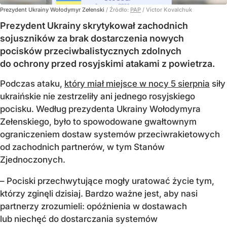
Prezydent Ukrainy Wołodymyr Zełenski
/ Źródło:
PAP
/
Victor Kovalchuk
Prezydent Ukrainy skrytykował zachodnich
sojuszników za brak dostarczenia nowych
pocisków przeciwbalistycznych zdolnych
do ochrony przed rosyjskimi atakami z powietrza.
Podczas ataku,
który miał miejsce w nocy 5 sierpnia
siły
ukraińskie nie zestrzeliły ani jednego rosyjskiego
pocisku. Według prezydenta Ukrainy Wołodymyra
Zełenskiego, było to spowodowane gwałtownym
ograniczeniem dostaw systemów przeciwrakietowych
od zachodnich partnerów, w tym Stanów
Zjednoczonych.
– Pociski przechwytujące mogły uratować życie tym,
którzy zginęli dzisiaj. Bardzo ważne jest, aby nasi
partnerzy zrozumieli: opóźnienia w dostawach
lub niechęć do dostarczania systemów