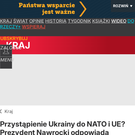
ROZWIŃ
▼
KRAJ
ŚWIAT
OPINIE
HISTORIA
TYGODNIK
KSIĄŻKI
WIDEO
DO
RZECZY+
WSPIERAJ
SUBSKRYBUJ
KRAJ
ZALOGUJ
MENU
Kraj
Przystąpienie Ukrainy do NATO i UE?
Prezydent Nawrocki odpowiada