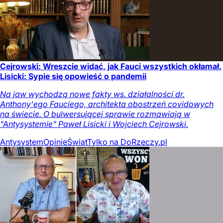
Cejrowski: Wreszcie widać, jak Fauci wszystkich okłamał.
Lisicki: Sypie się opowieść o pandemii
Na jaw wychodzą nowe fakty ws. działalności dr.
Anthony'ego Fauciego, architekta obostrzeń covidowych
na świecie. O bulwersującej sprawie rozmawiają w
"Antysystemie" Paweł Lisicki i Wojciech Cejrowski.
Antysystem
Opinie
Świat
Tylko na DoRzeczy.pl