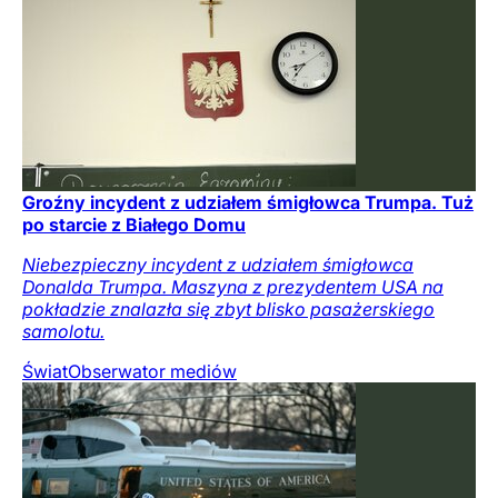
Groźny incydent z udziałem śmigłowca Trumpa. Tuż
po starcie z Białego Domu
Niebezpieczny incydent z udziałem śmigłowca
Donalda Trumpa. Maszyna z prezydentem USA na
pokładzie znalazła się zbyt blisko pasażerskiego
samolotu.
Świat
Obserwator mediów