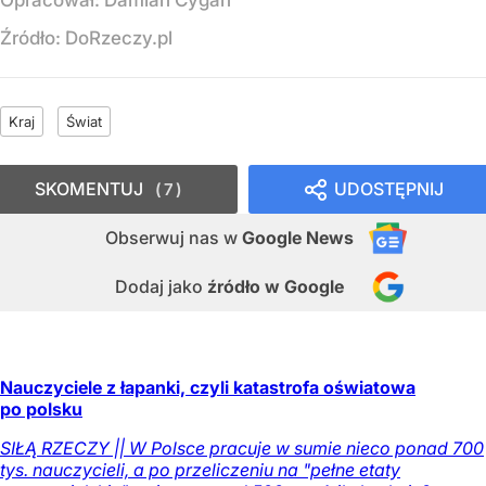
Opracował:
Damian Cygan
Źródło:
DoRzeczy.pl
Kraj
Świat
SKOMENTUJ
UDOSTĘPNIJ
7
Obserwuj nas
w
Google News
Dodaj jako
źródło w Google
Nauczyciele z łapanki, czyli katastrofa oświatowa
po polsku
SIŁĄ RZECZY || W Polsce pracuje w sumie nieco ponad 700
tys. nauczycieli, a po przeliczeniu na "pełne etaty