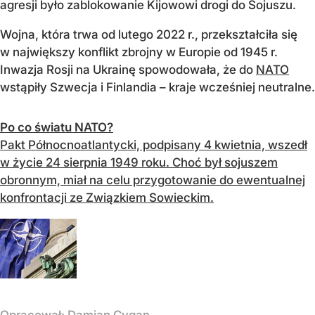
agresji było zablokowanie Kijowowi drogi do Sojuszu.
Wojna, która trwa od lutego 2022 r., przekształciła się
w największy konflikt zbrojny w Europie od 1945 r.
Inwazja Rosji na Ukrainę spowodowała, że do
NATO
wstąpiły Szwecja i Finlandia – kraje wcześniej neutralne.
Po co światu NATO?
Pakt Północnoatlantycki, podpisany 4 kwietnia, wszedł
w życie 24 sierpnia 1949 roku. Choć był sojuszem
obronnym, miał na celu przygotowanie do ewentualnej
konfrontacji ze Związkiem Sowieckim.