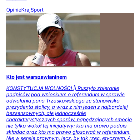
Opinie
Kraj
Sport
Kto jest warszawianinem
KONSTYTUCJA WOLNOŚCI || Ruszyło zbieranie
podpisów pod wnioskiem o referendum w sprawie
odwołania pana Trzaskowskiego ze stanowiska
prezydenta stolicy, a wraz z nim jeden z najbardziej
bezsensownych, ale jednocześnie
charakterystycznych sporów, napędzających emocje
nie tylko wokół tej inicjatywy: kto ma prawo podpis
składać oraz kto ma prawo głosować w referendum.
Nie w sensie prawnym, lecz, by tak rzec, etycznym. A