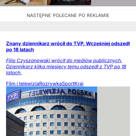
Znany dziennikarz wrócił do TVP. Wcześniej odszedł
po 18 latach
Filip Czyszanowski wrócił do mediów publicznych.
Dziennikarz kilka miesięcy temu odszedł z TVP po 18
latach.
Film i telewizja
Rozrywka
Sport
Kraj