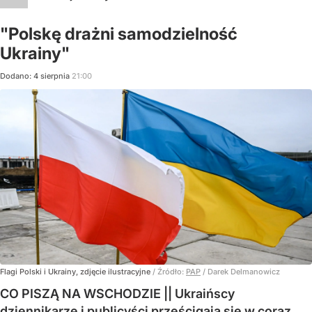
"Polskę drażni samodzielność
Ukrainy"
Dodano:
4
sierpnia
21:00
Flagi Polski i Ukrainy, zdjęcie ilustracyjne
/ Źródło:
PAP
/
Darek Delmanowicz
CO PISZĄ NA WSCHODZIE || Ukraińscy
dziennikarze i publicyści prześcigają się w coraz