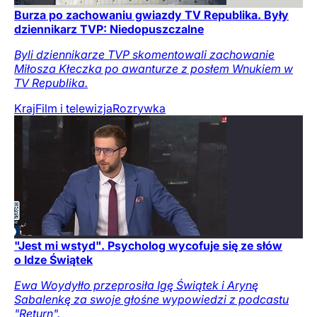
Burza po zachowaniu gwiazdy TV Republika. Były
dziennikarz TVP: Niedopuszczalne
Byli dziennikarze TVP skomentowali zachowanie
Miłosza Kłeczka po awanturze z posłem Wnukiem w
TV Republika.
Kraj
Film i telewizja
Rozrywka
"Jest mi wstyd". Psycholog wycofuje się ze słów
o Idze Świątek
Ewa Woydyłło przeprosiła Igę Świątek i Arynę
Sabalenkę za swoje głośne wypowiedzi z podcastu
"Return".