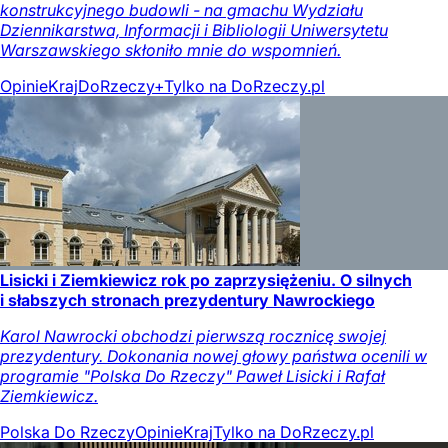
konstrukcyjnego budowli - na gmachu Wydziału
Dziennikarstwa, Informacji i Bibliologii Uniwersytetu
Warszawskiego skłoniło mnie do wspomnień.
Opinie
Kraj
DoRzeczy+
Tylko na DoRzeczy.pl
Lisicki i Ziemkiewicz rok po zaprzysiężeniu. O silnych
i słabszych stronach prezydentury Nawrockiego
Karol Nawrocki obchodzi pierwszą rocznicę swojej
prezydentury. Dokonania nowej głowy państwa ocenili w
programie "Polska Do Rzeczy" Paweł Lisicki i Rafał
Ziemkiewicz.
Polska Do Rzeczy
Opinie
Kraj
Tylko na DoRzeczy.pl