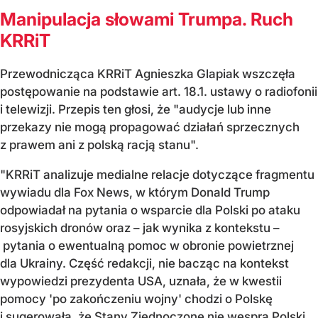
Manipulacja słowami Trumpa. Ruch
KRRiT
Przewodnicząca KRRiT Agnieszka Glapiak wszczęła
postępowanie na podstawie art. 18.1. ustawy o radiofonii
i telewizji. Przepis ten głosi, że "audycje lub inne
przekazy nie mogą propagować działań sprzecznych
z prawem ani z polską racją stanu".
"KRRiT analizuje medialne relacje dotyczące fragmentu
wywiadu dla Fox News, w którym Donald Trump
odpowiadał na pytania o wsparcie dla Polski po ataku
rosyjskich dronów oraz – jak wynika z kontekstu –
pytania o ewentualną pomoc w obronie powietrznej
dla Ukrainy. Część redakcji, nie bacząc na kontekst
wypowiedzi prezydenta USA, uznała, że w kwestii
pomocy 'po zakończeniu wojny' chodzi o Polskę
i sugerowała, że Stany Zjednoczone nie wesprą Polski