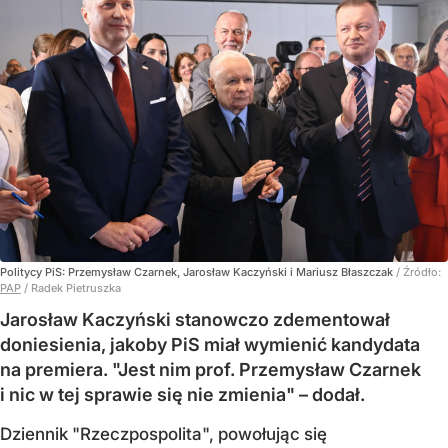
Politycy PiS: Przemysław Czarnek, Jarosław Kaczyński i Mariusz Błaszczak
/ Źródło:
PAP
/
Radek Pietruszka
Jarosław Kaczyński stanowczo zdementował
doniesienia, jakoby PiS miał wymienić kandydata
na premiera. "Jest nim prof. Przemysław Czarnek
i nic w tej sprawie się nie zmienia" – dodał.
Dziennik "Rzeczpospolita", powołując się