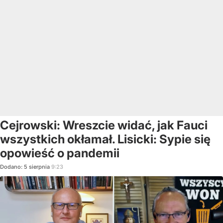
Cejrowski: Wreszcie widać, jak Fauci
wszystkich okłamał. Lisicki: Sypie się
opowieść o pandemii
Dodano:
5
sierpnia
9:23