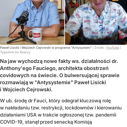
Paweł Lisicki i Wojciech Cejrowski w programie "Antysystem"
/ Źródło:
YouTube
/
Tygodnik Do Rzeczy
Na jaw wychodzą nowe fakty ws. działalności dr.
Anthony'ego Fauciego, architekta obostrzeń
covidowych na świecie. O bulwersującej sprawie
rozmawiają w "Antysystemie" Paweł Lisicki
i Wojciech Cejrowski.
W ub. środę dr Fauci, który odegrał kluczową rolę
w nakładaniu tzw. restrykcji, lockdownów i kierowaniu
działaniami USA w trakcie ogłoszonej tzw. pandemii
COVID-19, stanął przed senacką Komisją