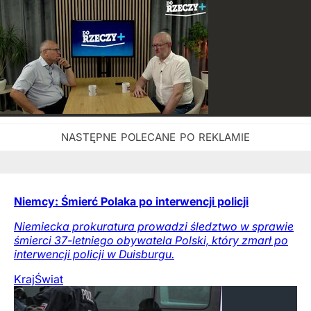
Niemcy: Śmierć Polaka po interwencji policji
Niemiecka prokuratura prowadzi śledztwo w sprawie
śmierci 37-letniego obywatela Polski, który zmarł po
interwencji policji w Duisburgu.
Kraj
Świat