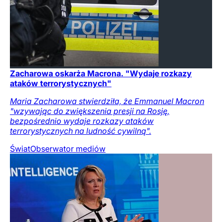
Zacharowa oskarża Macrona. "Wydaje rozkazy
ataków terrorystycznych"
Maria Zacharowa stwierdziła, że Emmanuel Macron
"wzywając do zwiększenia presji na Rosję,
bezpośrednio wydaje rozkazy ataków
terrorystycznych na ludność cywilną".
Świat
Obserwator mediów