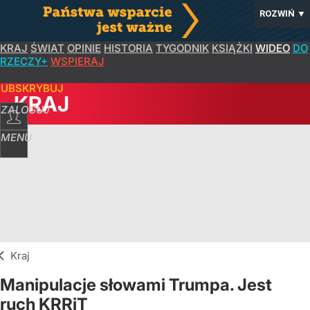
ROZWIŃ
▼
KRAJ
ŚWIAT
OPINIE
HISTORIA
TYGODNIK
KSIĄŻKI
WIDEO
DO
RZECZY+
WSPIERAJ
SUBSKRYBUJ
KRAJ
ZALOGUJ
MENU
Kraj
Manipulacje słowami Trumpa. Jest
ruch KRRiT