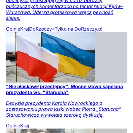
publicyści prześcigają się w coraz bardziej
buńczucznych komentarzach na temat relacji Kijów-
Warszawa. Uderza groteskowa wręcz pewność
siebie.
Opinie
Kraj
DoRzeczy+
Tylko na DoRzeczy.pl
"Nie ułaskawił przestępcy". Mocne słowa kapelana
prezydenta ws. "Starucha"
Decyzja prezydenta Karola Nawrockiego o
zastosowaniu prawa łaski wobec Piotra „Starucha”
Staruchowicza wywołała szeroką dyskusję.
Opinie
Kraj