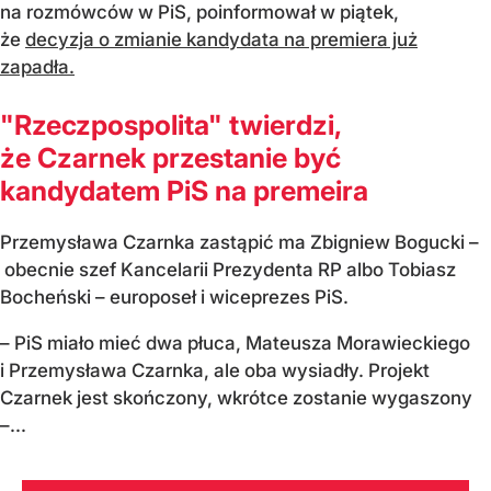
na rozmówców w PiS, poinformował w piątek,
że
decyzja o zmianie kandydata na premiera już
zapadła.
"Rzeczpospolita" twierdzi,
że Czarnek przestanie być
kandydatem PiS na premeira
Przemysława Czarnka zastąpić ma Zbigniew Bogucki –
obecnie szef Kancelarii Prezydenta RP albo Tobiasz
Bocheński – europoseł i wiceprezes PiS.
– PiS miało mieć dwa płuca, Mateusza Morawieckiego
i Przemysława Czarnka, ale oba wysiadły. Projekt
Czarnek jest skończony, wkrótce zostanie wygaszony
–...