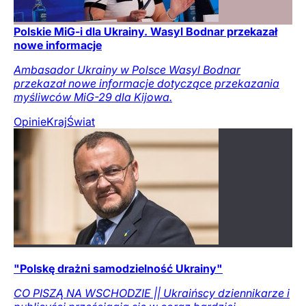
Polskie MiG-i dla Ukrainy. Wasyl Bodnar przekazał
nowe informacje
Ambasador Ukrainy w Polsce Wasyl Bodnar
przekazał nowe informacje dotyczące przekazania
myśliwców MiG-29 dla Kijowa.
Opinie
Kraj
Świat
"Polskę drażni samodzielność Ukrainy"
CO PISZĄ NA WSCHODZIE || Ukraińscy dziennikarze i