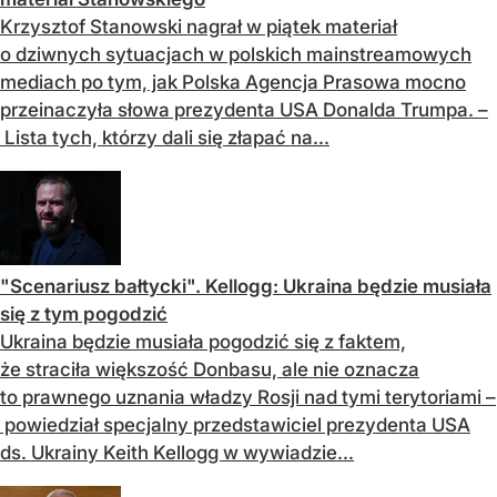
Krzysztof Stanowski nagrał w piątek materiał
o dziwnych sytuacjach w polskich mainstreamowych
mediach po tym, jak Polska Agencja Prasowa mocno
przeinaczyła słowa prezydenta USA Donalda Trumpa. –
Lista tych, którzy dali się złapać na...
"Scenariusz bałtycki". Kellogg: Ukraina będzie musiała
się z tym pogodzić
Ukraina będzie musiała pogodzić się z faktem,
że straciła większość Donbasu, ale nie oznacza
to prawnego uznania władzy Rosji nad tymi terytoriami –
powiedział specjalny przedstawiciel prezydenta USA
ds. Ukrainy Keith Kellogg w wywiadzie...