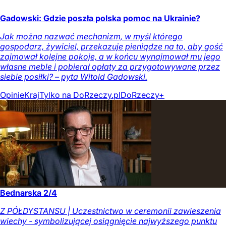
Gadowski: Gdzie poszła polska pomoc na Ukrainie?
Jak można nazwać mechanizm, w myśl którego
gospodarz, żywiciel, przekazuje pieniądze na to, aby gość
zajmował kolejne pokoje, a w końcu wynajmował mu jego
własne meble i pobierał opłaty za przygotowywane przez
siebie posiłki? – pyta Witold Gadowski.
Opinie
Kraj
Tylko na DoRzeczy.pl
DoRzeczy+
Bednarska 2/4
Z PÓŁDYSTANSU | Uczestnictwo w ceremonii zawieszenia
wiechy - symbolizującej osiągnięcie najwyższego punktu