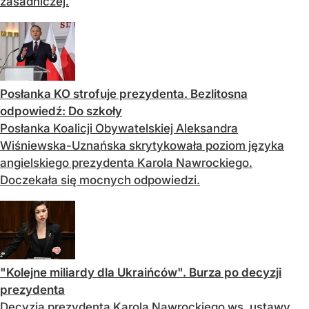
zasadniczej.
Posłanka KO strofuje prezydenta. Bezlitosna
odpowiedź: Do szkoły
Posłanka Koalicji Obywatelskiej Aleksandra
Wiśniewska-Uznańska skrytykowała poziom języka
angielskiego prezydenta Karola Nawrockiego.
Doczekała się mocnych odpowiedzi.
"Kolejne miliardy dla Ukraińców". Burza po decyzji
prezydenta
Decyzja prezydenta Karola Nawrockiego ws. ustawy