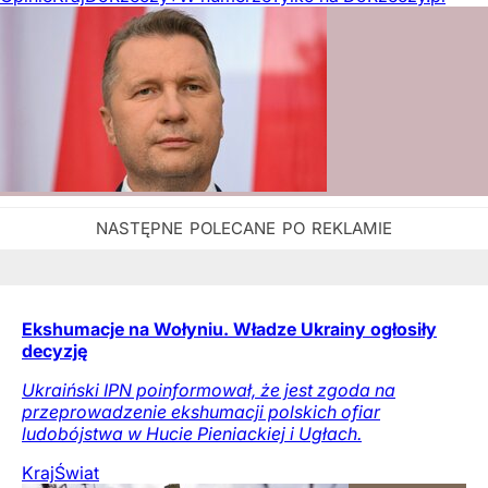
Ekshumacje na Wołyniu. Władze Ukrainy ogłosiły
decyzję
Ukraiński IPN poinformował, że jest zgoda na
przeprowadzenie ekshumacji polskich ofiar
ludobójstwa w Hucie Pieniackiej i Ugłach.
Kraj
Świat