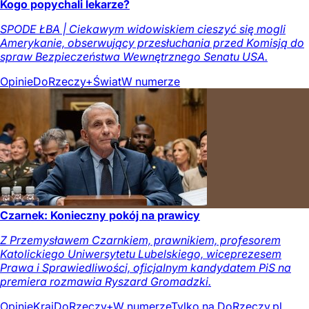
Kogo popychali lekarze?
SPODE ŁBA | Ciekawym widowiskiem cieszyć się mogli
Amerykanie, obserwujący przesłuchania przed Komisją do
spraw Bezpieczeństwa Wewnętrznego Senatu USA.
Opinie
DoRzeczy+
Świat
W numerze
Czarnek: Konieczny pokój na prawicy
Z Przemysławem Czarnkiem, prawnikiem, profesorem
Katolickiego Uniwersytetu Lubelskiego, wiceprezesem
Prawa i Sprawiedliwości, oficjalnym kandydatem PiS na
premiera rozmawia Ryszard Gromadzki.
Opinie
Kraj
DoRzeczy+
W numerze
Tylko na DoRzeczy.pl