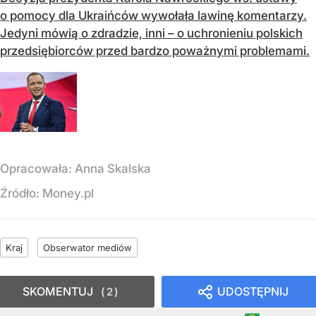
o pomocy dla Ukraińców wywołała lawinę komentarzy.
Jedyni mówią o zdradzie, inni – o uchronieniu polskich
przedsiębiorców przed bardzo poważnymi problemami.
Opracowała:
Anna Skalska
Źródło:
Money.pl
Kraj
Obserwator mediów
SKOMENTUJ
UDOSTĘPNIJ
2