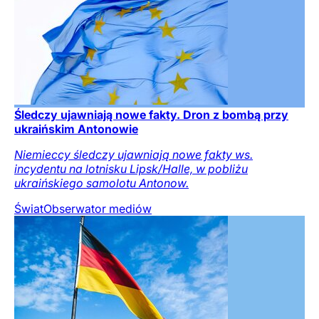
Śledczy ujawniają nowe fakty. Dron z bombą przy
ukraińskim Antonowie
Niemieccy śledczy ujawniają nowe fakty ws.
incydentu na lotnisku Lipsk/Halle, w pobliżu
ukraińskiego samolotu Antonow.
Świat
Obserwator mediów