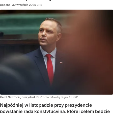
Dodano:
30
września
2025
7:15
Karol Nawrocki, prezydent RP
Źródło:
Mikołaj Bujak / KPRP
Najpóźniej w listopadzie przy prezydencie
powstanie rada konstytucyjna, której celem będzie