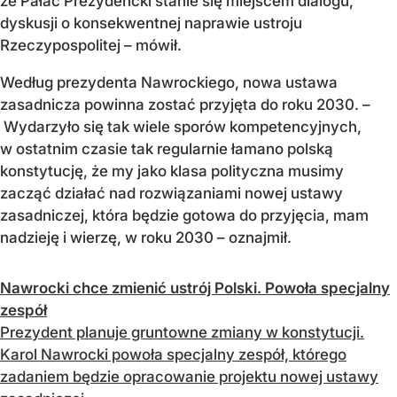
że Pałac Prezydencki stanie się miejscem dialogu,
dyskusji o konsekwentnej naprawie ustroju
Rzeczypospolitej – mówił.
Według prezydenta Nawrockiego, nowa ustawa
zasadnicza powinna zostać przyjęta do roku 2030. –
Wydarzyło się tak wiele sporów kompetencyjnych,
w ostatnim czasie tak regularnie łamano polską
konstytucję, że my jako klasa polityczna musimy
zacząć działać nad rozwiązaniami nowej ustawy
zasadniczej, która będzie gotowa do przyjęcia, mam
nadzieję i wierzę, w roku 2030 – oznajmił.
Nawrocki chce zmienić ustrój Polski. Powoła specjalny
zespół
Prezydent planuje gruntowne zmiany w konstytucji.
Karol Nawrocki powoła specjalny zespół, którego
zadaniem będzie opracowanie projektu nowej ustawy