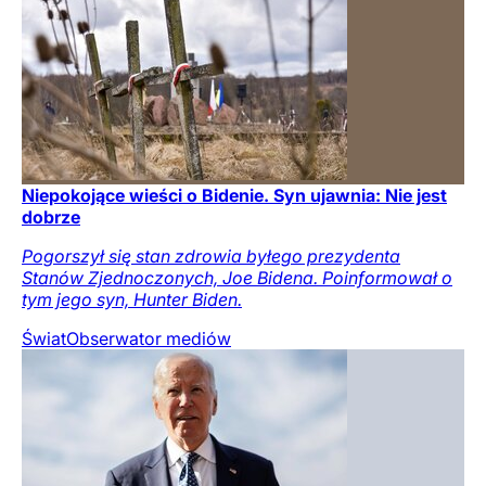
Niepokojące wieści o Bidenie. Syn ujawnia: Nie jest
dobrze
Pogorszył się stan zdrowia byłego prezydenta
Stanów Zjednoczonych, Joe Bidena. Poinformował o
tym jego syn, Hunter Biden.
Świat
Obserwator mediów