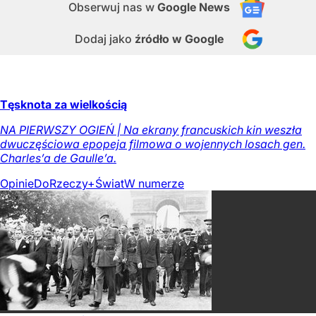
Obserwuj nas
w
Google News
Dodaj jako
źródło w Google
Tęsknota za wielkością
NA PIERWSZY OGIEŃ | Na ekrany francuskich kin weszła
dwuczęściowa epopeja filmowa o wojennych losach gen.
Charles’a de Gaulle’a.
Opinie
DoRzeczy+
Świat
W numerze