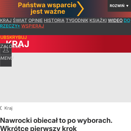
ROZWIŃ
▼
KRAJ
ŚWIAT
OPINIE
HISTORIA
TYGODNIK
KSIĄŻKI
WIDEO
DO
RZECZY+
WSPIERAJ
SUBSKRYBUJ
KRAJ
ZALOGUJ
MENU
Kraj
Nawrocki obiecał to po wyborach.
Wkrótce pierwszy krok