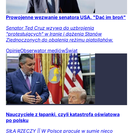
Prowojenne wezwanie senatora USA. "Dać im broń"
Senator Ted Cruz wzywa do uzbrojenia
"protestujących" w Iranie i dążenia Stanów
Zjednoczonych do obalenia reżimu ajatollahów.
Opinie
Obserwator mediów
Świat
Nauczyciele z łapanki, czyli katastrofa oświatowa
po polsku
SIŁĄ RZECZY || W Polsce pracuje w sumie nieco