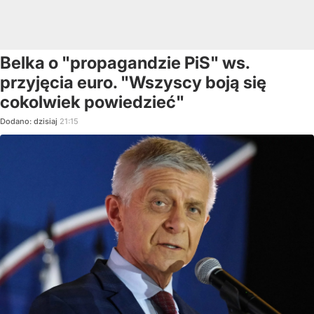
Belka o "propagandzie PiS" ws.
przyjęcia euro. "Wszyscy boją się
cokolwiek powiedzieć"
Dodano:
dzisiaj
21:15