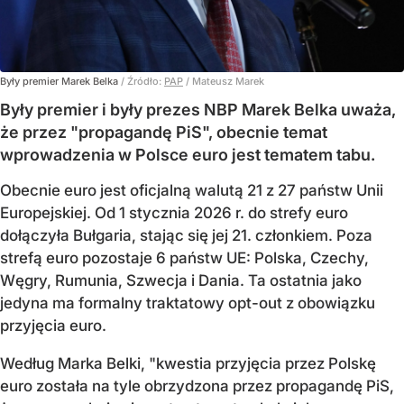
Były premier Marek Belka
/ Źródło:
PAP
/
Mateusz Marek
Były premier i były prezes NBP Marek Belka uważa,
że przez "propagandę PiS", obecnie temat
wprowadzenia w Polsce euro jest tematem tabu.
Obecnie euro jest oficjalną walutą 21 z 27 państw Unii
Europejskiej. Od 1 stycznia 2026 r. do strefy euro
dołączyła Bułgaria, stając się jej 21. członkiem.
Poza
strefą euro pozostaje 6 państw UE:
Polska, Czechy,
Węgry, Rumunia, Szwecja i Dania
. Ta ostatnia jako
jedyna ma formalny traktatowy opt-out z obowiązku
przyjęcia euro.
Według Marka Belki, "kwestia przyjęcia przez Polskę
euro została na tyle obrzydzona przez propagandę PiS,