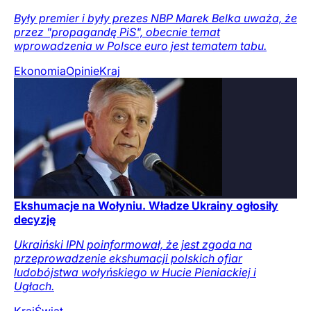
Były premier i były prezes NBP Marek Belka uważa, że
przez "propagandę PiS", obecnie temat
wprowadzenia w Polsce euro jest tematem tabu.
Ekonomia
Opinie
Kraj
Ekshumacje na Wołyniu. Władze Ukrainy ogłosiły
decyzję
Ukraiński IPN poinformował, że jest zgoda na
przeprowadzenie ekshumacji polskich ofiar
ludobójstwa wołyńskiego w Hucie Pieniackiej i
Ugłach.