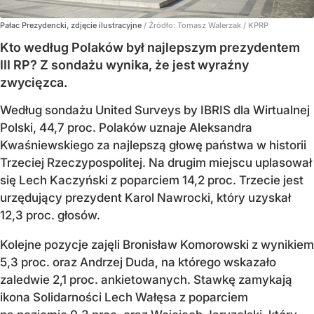
Pałac Prezydencki, zdjęcie ilustracyjne
/ Źródło:
Tomasz Walerzak / KPRP
Kto według Polaków był najlepszym prezydentem
III RP? Z sondażu wynika, że jest wyraźny
zwycięzca.
Według sondażu United Surveys by IBRIS dla Wirtualnej
Polski, 44,7 proc. Polaków uznaje Aleksandra
Kwaśniewskiego za najlepszą głowę państwa w historii
Trzeciej Rzeczypospolitej. Na drugim miejscu uplasował
się Lech Kaczyński z poparciem 14,2 proc. Trzecie jest
urzędujący prezydent Karol Nawrocki, który uzyskał
12,3 proc. głosów.
Kolejne pozycje zajęli Bronisław Komorowski z wynikiem
5,3 proc. oraz Andrzej Duda, na którego wskazało
zaledwie 2,1 proc. ankietowanych. Stawkę zamykają
ikona Solidarności Lech Wałęsa z poparciem