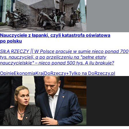
Nauczyciele z łapanki, czyli katastrofa oświatowa
po polsku
SIŁĄ RZECZY || W Polsce pracuje w sumie nieco ponad 700
tys. nauczycieli, a po przeliczeniu na "pełne etaty
nauczycielskie" – nieco ponad 500 tys. A ilu brakuje?
Opinie
Ekonomia
Kraj
DoRzeczy+
Tylko na DoRzeczy.pl