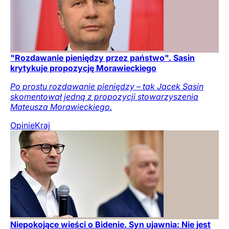
"Rozdawanie pieniędzy przez państwo". Sasin
krytykuje propozycję Morawieckiego
Po prostu rozdawanie pieniędzy – tak Jacek Sasin
skomentował jedną z propozycji stowarzyszenia
Mateusza Morawieckiego.
Opinie
Kraj
Niepokojące wieści o Bidenie. Syn ujawnia: Nie jest