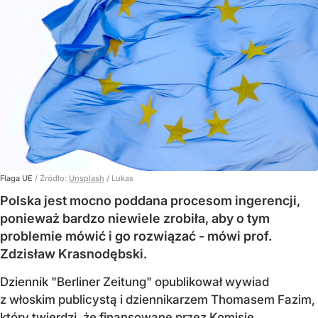
Flaga UE
/ Źródło:
Unsplash
/
Lukas
Polska jest mocno poddana procesom ingerencji,
ponieważ bardzo niewiele zrobiła, aby o tym
problemie mówić i go rozwiązać - mówi prof.
Zdzisław Krasnodębski.
Dziennik "Berliner Zeitung" opublikował wywiad
z włoskim publicystą i dziennikarzem Thomasem Fazim,
który twierdzi, że finansowane przez Komisję