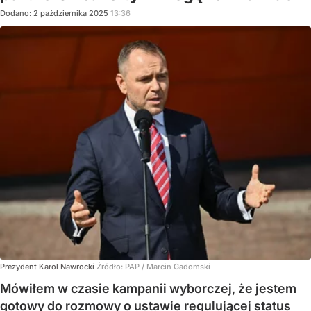
Dodano:
2
października
2025
13:36
Prezydent Karol Nawrocki
Źródło:
PAP
/
Marcin Gadomski
Mówiłem w czasie kampanii wyborczej, że jestem
gotowy do rozmowy o ustawie regulującej status