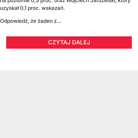
na poziomie 0,3 proc. oraz Wojciech Jaruzelski, który
uzyskał 0,1 proc. wskazań.
Odpowiedź, że żaden z...
CZYTAJ DALEJ