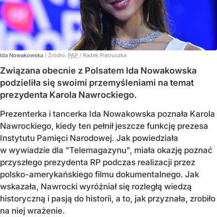
Ida Nowakowska
/ Źródło:
PAP
/
Radek Pietruszka
Związana obecnie z Polsatem Ida Nowakowska
podzieliła się swoimi przemyśleniami na temat
prezydenta Karola Nawrockiego.
Prezenterka i tancerka Ida Nowakowska poznała Karola
Nawrockiego, kiedy ten pełnił jeszcze funkcję prezesa
Instytutu Pamięci Narodowej. Jak powiedziała
w wywiadzie dla "Telemagazynu", miała okazję poznać
przyszłego prezydenta RP podczas realizacji przez
polsko-amerykańskiego filmu dokumentalnego. Jak
wskazała, Nawrocki wyróżniał się rozległą wiedzą
historyczną i pasją do historii, a to, jak przyznała, zrobiło
na niej wrażenie.