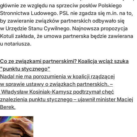
głównie ze względu na sprzeciw posłów Polskiego
Stronnictwa Ludowego. PSL nie zgadza się m.in. na to,
by zawieranie związków partnerskich odbywało się
w Urzędzie Stanu Cywilnego. Najnowsza propozycja
Kotuli zakłada, że umowa partnerska będzie zawierana
u notariusza.
Co ze związkami partnerskimi? Koalicja wciąż szuka
"punktu stycznego"
Nadal nie ma porozumienia w koalicji rządzącej
w sprawie ustawy o związkach partnerskich. –
Władysław Kosiniak-Kamysz podtrzymał chęć
znalezienia punktu stycznego – ujawnił minister Maciej
Berek.