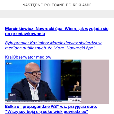
Marcinkiewicz: Nawrocki ćpa. Wiem, jak wygląda się
po przedawkowaniu
Były premier Kazimierz Marcinkiewicz stwierdził w
mediach publicznych, że "Karol Nawrocki ćpa".
Kraj
Obserwator mediów
Belka o "propagandzie PiS" ws. przyjęcia euro.
"Wszyscy boją się cokolwiek powiedzieć"