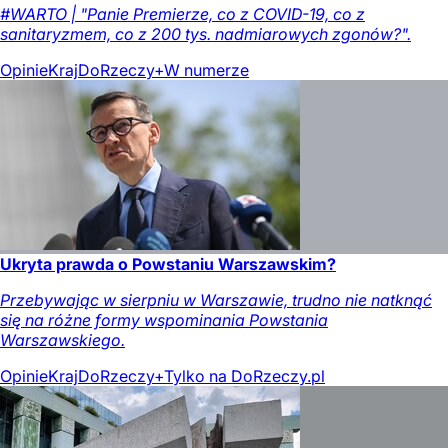
#WARTO | "Panie Premierze, co z COVID-19, co z
sanitaryzmem, co z 200 tys. nadmiarowych zgonów?".
Opinie
Kraj
DoRzeczy+
W numerze
Ukryta prawda o Powstaniu Warszawskim?
Przebywając w sierpniu w Warszawie, trudno nie natknąć
się na różne formy wspominania Powstania
Warszawskiego.
Opinie
Kraj
DoRzeczy+
Tylko na DoRzeczy.pl