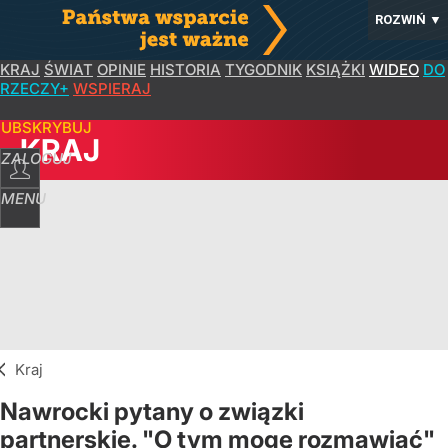
ROZWIŃ
▼
KRAJ
ŚWIAT
OPINIE
HISTORIA
TYGODNIK
KSIĄŻKI
WIDEO
DO
RZECZY+
WSPIERAJ
SUBSKRYBUJ
KRAJ
ZALOGUJ
MENU
Kraj
Nawrocki pytany o związki
partnerskie. "O tym mogę rozmawiać"