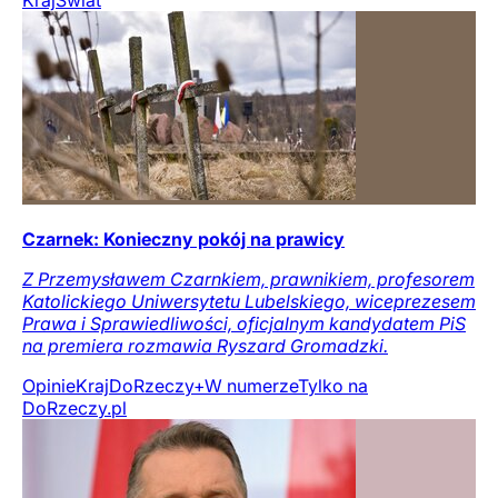
Kraj
Świat
Czarnek: Konieczny pokój na prawicy
Z Przemysławem Czarnkiem, prawnikiem, profesorem
Katolickiego Uniwersytetu Lubelskiego, wiceprezesem
Prawa i Sprawiedliwości, oficjalnym kandydatem PiS
na premiera rozmawia Ryszard Gromadzki.
Opinie
Kraj
DoRzeczy+
W numerze
Tylko na
DoRzeczy.pl