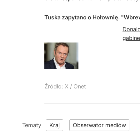
Tuska zapytano o Hołownię. "Wbre
Donald
gabine
Źródło:
X
/
Onet
Kraj
Obserwator mediów