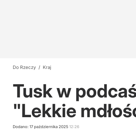
Do Rzeczy
/
Kraj
Tusk w podcaś
"Lekkie mdłoś
Dodano:
17
października
2025
12:26