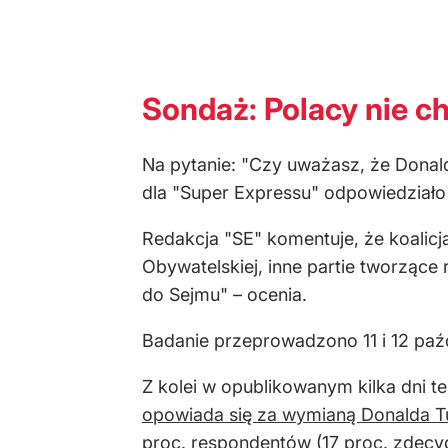
Sondaż: Polacy nie c
Na pytanie: "Czy uważasz, że Donal
dla "Super Expressu" odpowiedziało "
Redakcja "SE" komentuje, że koalicj
Obywatelskiej, inne partie tworzące
do Sejmu" – ocenia.
Badanie przeprowadzono 11 i 12 paź
Z kolei w opublikowanym kilka dni
opowiada się za wymianą Donalda T
proc. respondentów (17 proc. zdecyd