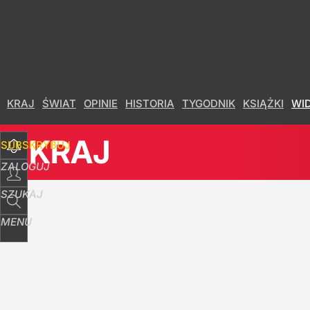
Udostępnij
3
Skomentuj
KRAJ
ŚWIAT
OPINIE
HISTORIA
TYGODNIK
KSIĄŻKI
WI
KRAJ
SUBSKRYBUJ
ZALOGUJ
SZUKAJ
MENU