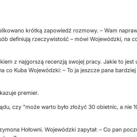
ikowano krótką zapowiedź rozmowy. – Wam naprawdę
sób definiują rzeczywistość – mówi Wojewódzki, na co
ekiem z najgorszą recenzją swojej pracy. Jakie to jes
 na co Kuba Wojewódzki: – To ja jeszcze pana bardziej
skazuje premier.
rządu, czy "może warto było złożyć 30 obietnic, a nie
mona Hołowni. Wojewódzki zapytał: – Co pan poczuł,