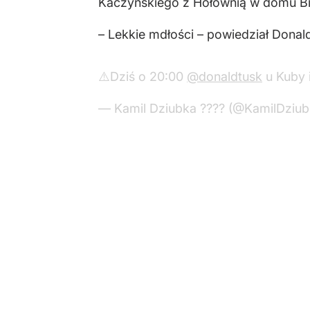
Kaczyńskiego z Hołownią w domu Bi
– Lekkie mdłości – powiedział Donal
⚠️Dziś o 20:00
@donaldtusk
u Kuby 
— Kamil Dziubka ???? (@KamilDziu