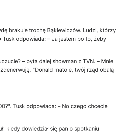
 brakuje trochę Bąkiewiczów. Ludzi, którzy
 Tusk odpowiada: – Ja jestem po to, żeby
t uczucie? – pyta dalej showman z TVN. – Mnie
 zdenerwuję. "Donald matole, twój rząd obalą
 100?". Tusk odpowiada: – No czego chcecie
 kiedy dowiedział się pan o spotkaniu