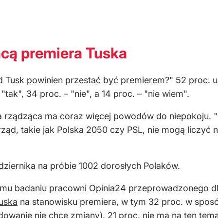
hcą premiera Tuska
d Tusk powinien przestać być premierem?" 52 proc. u
tak", 34 proc. – "nie", a 14 proc. – "nie wiem".
a rządząca ma coraz więcej powodów do niepokoju. "C
 rząd, takie jak Polska 2050 czy PSL, nie mogą liczy
dziernika na próbie 1002 dorosłych Polaków.
 temu badaniu pracowni Opinia24 przeprowadzonego 
uska
na stanowisku premiera, w tym 32 proc. w spos
owanie nie chce zmiany). 21 proc. nie ma na ten tema