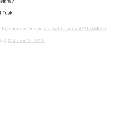
elana?
d Tusk.
i Kędziora w Onecie
pic.twitter.com/nGATe4Mheb
bka)
October 17, 2025