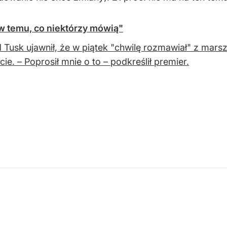
w temu, co niektórzy mówią"
 Tusk ujawnił, że w piątek "chwilę rozmawiał" z ma
cie. – Poprosił mnie o to – podkreślił premier.