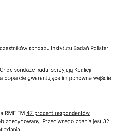
czestników sondażu Instytutu Badań Pollster
hoć sondaże nadal sprzyjają Koalicji
ć na poparcie gwarantujące im ponowne wejście
dla RMF FM
47 procent respondentów
ób zdecydowany. Przeciwnego zdania jest 32
t zdania.