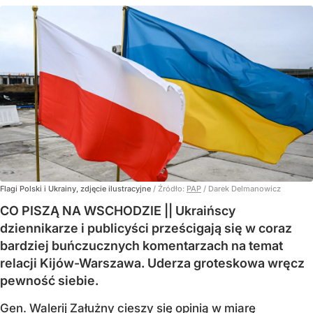
Flagi Polski i Ukrainy, zdjęcie ilustracyjne
/ Źródło:
PAP
/
Darek Delmanowicz
CO PISZĄ NA WSCHODZIE || Ukraińscy
dziennikarze i publicyści prześcigają się w coraz
bardziej buńczucznych komentarzach na temat
relacji Kijów-Warszawa. Uderza groteskowa wręcz
pewność siebie.
Gen. Walerij Załużny cieszy się opinią w miarę