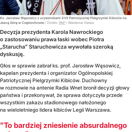
Ks. Jarosław Wąsowicz z uczestnikami XVII Patriotycznej Pielgrzymki Kibiców na
Jasną Górę w Częstochowie
/ Źródło:
PAP
/
Waldemar Deska
Decyzja prezydenta Karola Nawrockiego
o zastosowaniu prawa łaski wobec Piotra
„Starucha” Staruchowicza wywołała szeroką
dyskusję.
Głos w sprawie zabrał ks. prof. Jarosław Wąsowicz,
kapelan prezydenta i organizator Ogólnopolskiej
Patriotycznej Pielgrzymki Kibiców. Duchowny
w rozmowie na antenie Radia Wnet bronił decyzji głowy
państwa i przekonywał, że sprawa dotyczyła przede
wszystkim zakazu stadionowego nałożonego
na wieloletniego lidera kibiców Legii Warszawa.
"To bardziej zniesienie absurdalnego