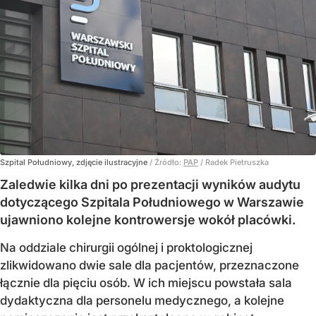
Szpital Południowy, zdjęcie ilustracyjne
/ Źródło:
PAP
/
Radek Pietruszka
Zaledwie kilka dni po prezentacji wyników audytu
dotyczącego Szpitala Południowego w Warszawie
ujawniono kolejne kontrowersje wokół placówki.
Na oddziale chirurgii ogólnej i proktologicznej
zlikwidowano dwie sale dla pacjentów, przeznaczone
łącznie dla pięciu osób. W ich miejscu powstała sala
dydaktyczna dla personelu medycznego, a kolejne