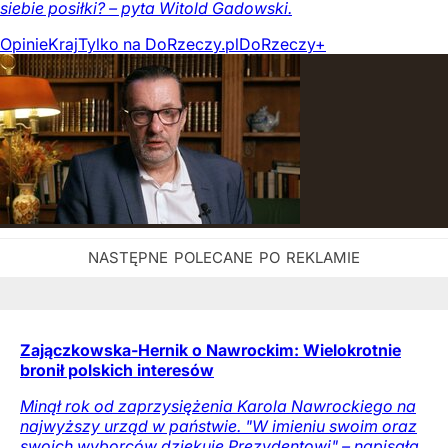
siebie posiłki? – pyta Witold Gadowski.
Opinie
Kraj
Tylko na DoRzeczy.pl
DoRzeczy+
Zajączkowska-Hernik o Nawrockim: Wielokrotnie
bronił polskich interesów
Minął rok od zaprzysiężenia Karola Nawrockiego na
najwyższy urząd w państwie. "W imieniu swoim oraz
swoich wyborców dziękuję Prezydentowi" – napisała