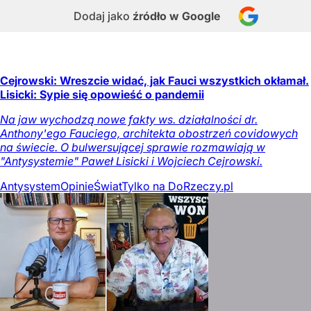
Dodaj jako
źródło w Google
Cejrowski: Wreszcie widać, jak Fauci wszystkich okłamał.
Lisicki: Sypie się opowieść o pandemii
Na jaw wychodzą nowe fakty ws. działalności dr.
Anthony'ego Fauciego, architekta obostrzeń covidowych
na świecie. O bulwersującej sprawie rozmawiają w
"Antysystemie" Paweł Lisicki i Wojciech Cejrowski.
Antysystem
Opinie
Świat
Tylko na DoRzeczy.pl