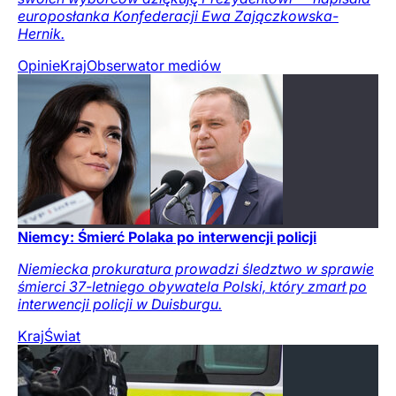
europosłanka Konfederacji Ewa Zajączkowska-
Hernik.
Opinie
Kraj
Obserwator mediów
Niemcy: Śmierć Polaka po interwencji policji
Niemiecka prokuratura prowadzi śledztwo w sprawie
śmierci 37-letniego obywatela Polski, który zmarł po
interwencji policji w Duisburgu.
Kraj
Świat