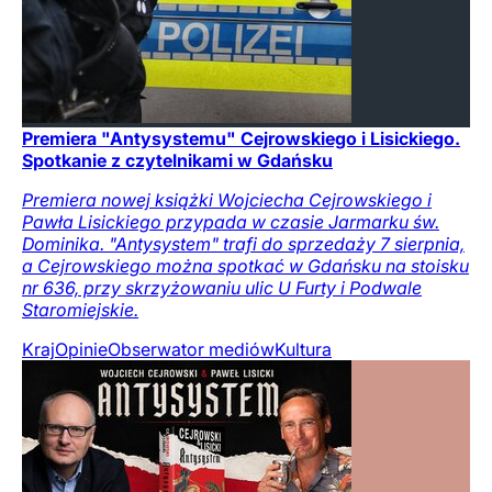
Premiera "Antysystemu" Cejrowskiego i Lisickiego.
Spotkanie z czytelnikami w Gdańsku
Premiera nowej książki Wojciecha Cejrowskiego i
Pawła Lisickiego przypada w czasie Jarmarku św.
Dominika. "Antysystem" trafi do sprzedaży 7 sierpnia,
a Cejrowskiego można spotkać w Gdańsku na stoisku
nr 636, przy skrzyżowaniu ulic U Furty i Podwale
Staromiejskie.
Kraj
Opinie
Obserwator mediów
Kultura