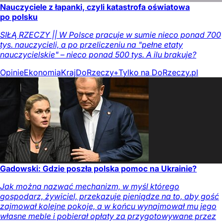
Nauczyciele z łapanki, czyli katastrofa oświatowa
po polsku
SIŁĄ RZECZY || W Polsce pracuje w sumie nieco ponad 700
tys. nauczycieli, a po przeliczeniu na "pełne etaty
nauczycielskie" – nieco ponad 500 tys. A ilu brakuje?
Opinie
Ekonomia
Kraj
DoRzeczy+
Tylko na DoRzeczy.pl
Gadowski: Gdzie poszła polska pomoc na Ukrainie?
Jak można nazwać mechanizm, w myśl którego
gospodarz, żywiciel, przekazuje pieniądze na to, aby gość
zajmował kolejne pokoje, a w końcu wynajmował mu jego
własne meble i pobierał opłaty za przygotowywane przez