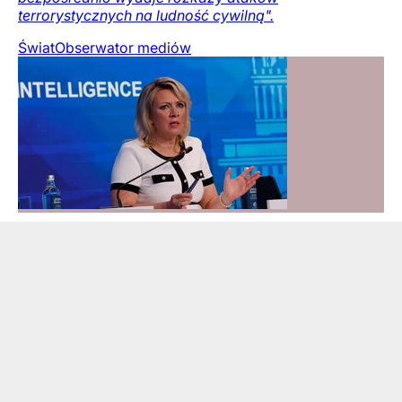
terrorystycznych na ludność cywilną".
Świat
Obserwator mediów