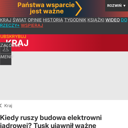
ROZWIŃ
▼
KRAJ
ŚWIAT
OPINIE
HISTORIA
TYGODNIK
KSIĄŻKI
WIDEO
DO
RZECZY+
WSPIERAJ
SUBSKRYBUJ
KRAJ
ZALOGUJ
MENU
Kraj
Kiedy ruszy budowa elektrowni
jądrowej? Tusk ujawnił ważne