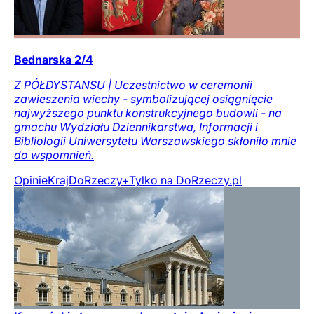
Bednarska 2/4
Z PÓŁDYSTANSU | Uczestnictwo w ceremonii
zawieszenia wiechy - symbolizującej osiągnięcie
najwyższego punktu konstrukcyjnego budowli - na
gmachu Wydziału Dziennikarstwa, Informacji i
Bibliologii Uniwersytetu Warszawskiego skłoniło mnie
do wspomnień.
Opinie
Kraj
DoRzeczy+
Tylko na DoRzeczy.pl