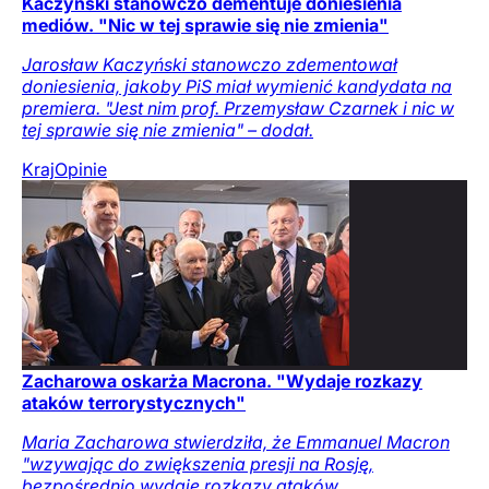
Kaczyński stanowczo dementuje doniesienia
mediów. "Nic w tej sprawie się nie zmienia"
Jarosław Kaczyński stanowczo zdementował
doniesienia, jakoby PiS miał wymienić kandydata na
premiera. "Jest nim prof. Przemysław Czarnek i nic w
tej sprawie się nie zmienia" – dodał.
Kraj
Opinie
Zacharowa oskarża Macrona. "Wydaje rozkazy
ataków terrorystycznych"
Maria Zacharowa stwierdziła, że Emmanuel Macron
"wzywając do zwiększenia presji na Rosję,
bezpośrednio wydaje rozkazy ataków