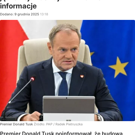
informacje
Dodano:
9
grudnia
2025
13:18
Premier Donald Tusk
Źródło:
PAP
/
Radek Pietruszka
Premier Donald Tusk poinformował, że budowa