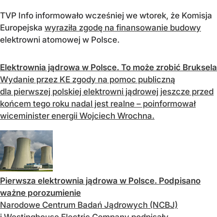
TVP Info informowało wcześniej we wtorek, że Komisja
Europejska
wyraziła zgodę na finansowanie budowy
elektrowni atomowej w Polsce.
Elektrownia jądrowa w Polsce. To może zrobić Bruksela
Wydanie przez KE zgody na pomoc publiczną
dla pierwszej polskiej elektrowni jądrowej jeszcze przed
końcem tego roku nadal jest realne – poinformował
wiceminister energii Wojciech Wrochna.
Pierwsza elektrownia jądrowa w Polsce. Podpisano
ważne porozumienie
Narodowe Centrum Badań Jądrowych (NCBJ)
i Westinghouse Electric Company podpisały