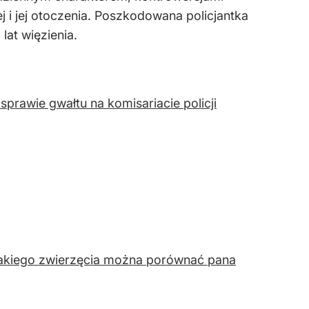
 i jej otoczenia. Poszkodowana policjantka
at więzienia.
 sprawie gwałtu na komisariacie policji
do jakiego zwierzęcia można porównać pana