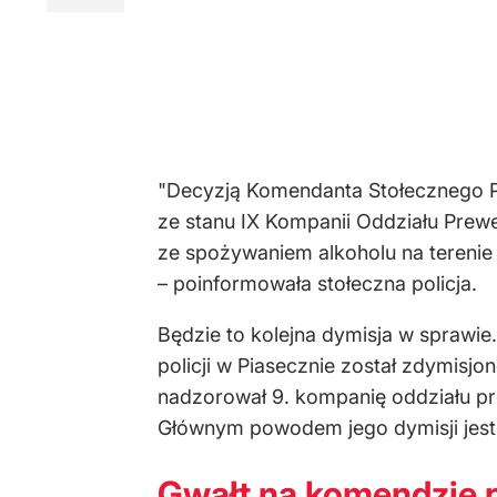
"Decyzją Komendanta Stołecznego P
ze stanu IX Kompanii Oddziału Prewe
ze spożywaniem alkoholu na terenie j
– poinformowała stołeczna policja.
Będzie to kolejna dymisja w sprawi
policji w Piasecznie został zdymisj
nadzorował 9. kompanię oddziału prew
Głównym powodem jego dymisji jest
Gwałt na komendzie p