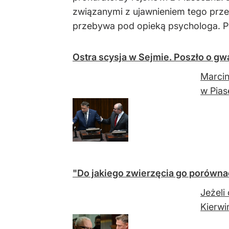
związanymi z ujawnieniem tego prze
przebywa pod opieką psychologa. Po
Ostra scysja w Sejmie. Poszło o gwał
Marcin
w Pias
"Do jakiego zwierzęcia go porówna
Jeżeli
Kierwi