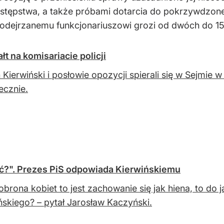
stępstwa, a także próbami dotarcia do pokrzywdzonej
dejrzanemu funkcjonariuszowi grozi od dwóch do 15 l
t na komisariacie policji
 Kierwiński i posłowie opozycji spierali się w Sejmie w
ecznie.
ć?". Prezes PiS odpowiada Kierwińskiemu
 obrona kobiet to jest zachowanie się jak hiena, to 
ńskiego? – pytał Jarosław Kaczyński.