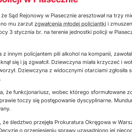
, że Sąd Rejonowy w Piasecznie aresztował na trzy m
iono mu zarzut
zgwałcenia młodej policjantki
i zmuszeni
y 3 stycznia br. na terenie jednostki policji w Piasec
 z innym policjantem pili alkohol na kompanii, zawoła
ął się i ją zgwałcił. Dziewczyna miała krzyczeć i woł
orzył. Dziewczyna z widocznymi otarciami zgłosiła 
.
a, że funkcjonariusz, wobec którego sformułowane zos
rawie toczy się postępowanie dyscyplinarne. Mundur
any.
e śledztwo przejęła Prokuratura Okręgowa w Warsza
 Decyzję o przeniesieniu sprawy uzasadniono jej niec