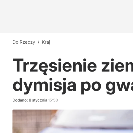
Do Rzeczy
/
Kraj
Trzęsienie ziem
dymisja po gwa
Dodano:
8
stycznia
15:50