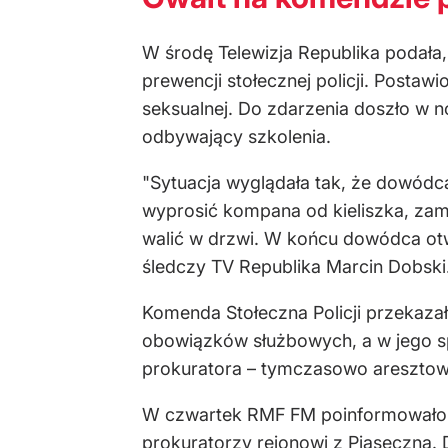
W środę Telewizja Republika podała
prewencji stołecznej policji. Postaw
seksualnej. Do zdarzenia doszło w noc
odbywający szkolenia.
"Sytuacja wyglądała tak, że dowódca
wyprosić kompana od kieliszka, zamkn
walić w drzwi. W końcu dowódca otw
śledczy TV Republika Marcin Dobski
Komenda Stołeczna Policji przekazał
obowiązków służbowych, a w jego sp
prokuratora – tymczasowo aresztow
W czwartek RMF FM poinformowało, ż
prokuratorzy rejonowi z Piaseczna.