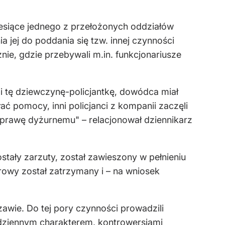
iesiące jednego z przełożonych oddziałów
a jej do poddania się tzw. innej czynności
znie, gdzie przebywali m.in. funkcjonariusze
li tę dziewczynę-policjantkę, dowódca miał
ać pomocy, inni policjanci z kompanii zaczęli
sprawę dyżurnemu" – relacjonował dziennikarz
tały zarzuty, został zawieszony w pełnieniu
owy został zatrzymany i – na wniosek
wie. Do tej pory czynności prowadzili
odziennym charakterem, kontrowersjami