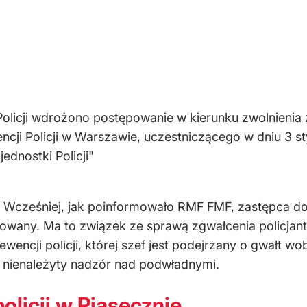
olicji wdrożono postępowanie w kierunku zwolnieni
ncji Policji w Warszawie, uczestniczącego w dniu 3 s
ednostki Policji"
e. Wcześniej, jak poinformowało RMF FMF, zastępca 
onowany. Ma to związek ze sprawą zgwałcenia policjant
encji policji, której szef jest podejrzany o gwałt wo
 nienależyty nadzór nad podwładnymi.
olicji w Piasecznie