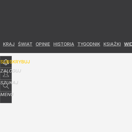
Udostępnij
18
Skomentuj
KRAJ
ŚWIAT
OPINIE
HISTORIA
TYGODNIK
KSIĄŻKI
WI
SUBSKRYBUJ
ZALOGUJ
SZUKAJ
MENU