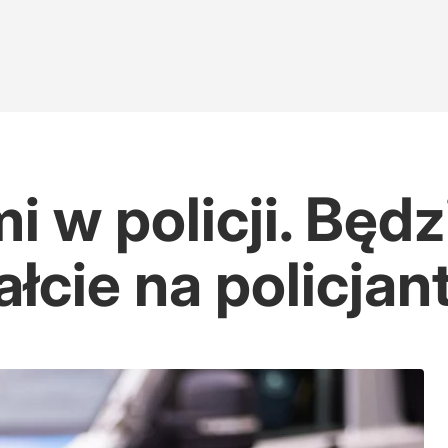
i w policji. Będz
łcie na policjan