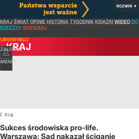
ROZWIŃ
▼
KRAJ
ŚWIAT
OPINIE
HISTORIA
TYGODNIK
KSIĄŻKI
WIDEO
DO
RZECZY+
WSPIERAJ
SUBSKRYBUJ
KRAJ
ZALOGUJ
MENU
Kraj
Sukces środowiska pro-life.
Warszawa: Sąd nakazał ściganie