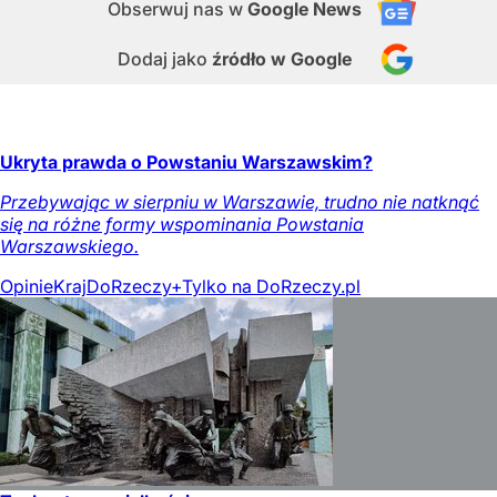
Obserwuj nas
w
Google News
Dodaj jako
źródło w Google
Ukryta prawda o Powstaniu Warszawskim?
Przebywając w sierpniu w Warszawie, trudno nie natknąć
się na różne formy wspominania Powstania
Warszawskiego.
Opinie
Kraj
DoRzeczy+
Tylko na DoRzeczy.pl