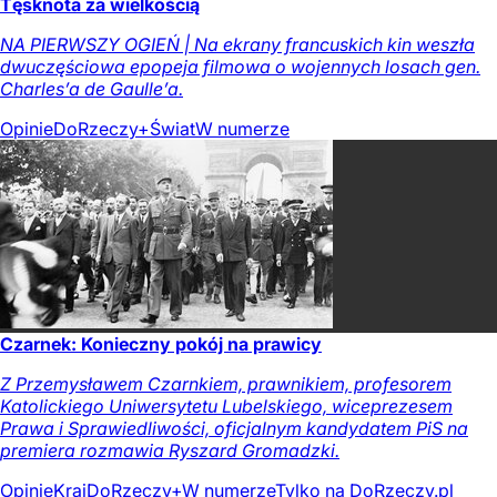
Tęsknota za wielkością
NA PIERWSZY OGIEŃ | Na ekrany francuskich kin weszła
dwuczęściowa epopeja filmowa o wojennych losach gen.
Charles’a de Gaulle’a.
Opinie
DoRzeczy+
Świat
W numerze
Czarnek: Konieczny pokój na prawicy
Z Przemysławem Czarnkiem, prawnikiem, profesorem
Katolickiego Uniwersytetu Lubelskiego, wiceprezesem
Prawa i Sprawiedliwości, oficjalnym kandydatem PiS na
premiera rozmawia Ryszard Gromadzki.
Opinie
Kraj
DoRzeczy+
W numerze
Tylko na DoRzeczy.pl