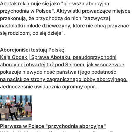
Abotak reklamuje się jako "pierwsza aborcyjna
przychodnia w Polsce". Aktywistki prowadzące miejsce
przekonują, że przychodzą do nich "zazwyczaj
nastolatki i młode dziewczyny, które nie chcą przyznać
się rodzicom, co się dzieje".
Aborcjoniści testują Polskę
Kaja Godek | Sprawa Abotaku, pseudoprzychodni
aborcyjnej otwartej tuż pod Sejmem, jak w soczewce
pokazuje niewydolność państwa i jego podatność
na nacisk ze strony zagranicznego lobby aborcyjnego.
Jednocześnie uwidacznia ogromny opór...
Pierwsza w Polsce "przychodnia aborcyjna"