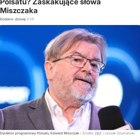
Polsatu? Zaskakujące słowa
Miszczaka
Dodano:
dzisiaj
8:58
Dyrektor programowy Polsatu Edward Miszczak
/ Źródło:
PAP
/
Leszek Szymański