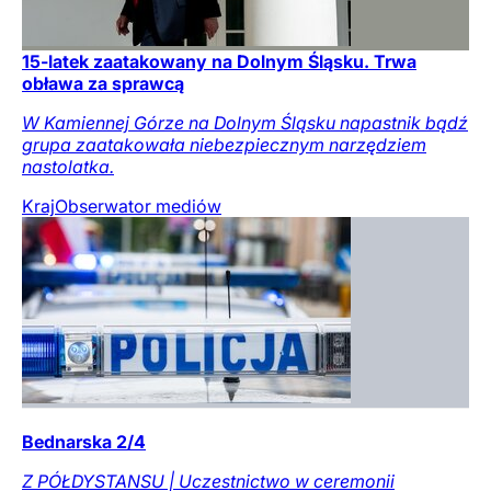
15-latek zaatakowany na Dolnym Śląsku. Trwa
obława za sprawcą
W Kamiennej Górze na Dolnym Śląsku napastnik bądź
grupa zaatakowała niebezpiecznym narzędziem
nastolatka.
Kraj
Obserwator mediów
Bednarska 2/4
Z PÓŁDYSTANSU | Uczestnictwo w ceremonii