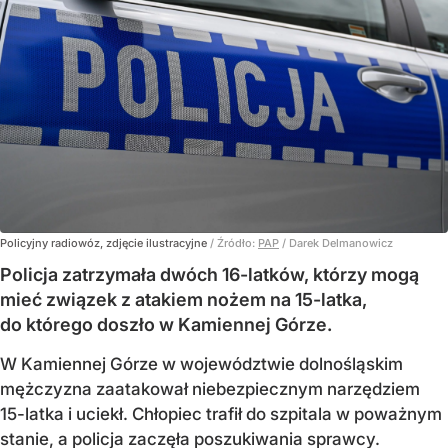
Policyjny radiowóz, zdjęcie ilustracyjne
/ Źródło:
PAP
/
Darek Delmanowicz
Policja zatrzymała dwóch 16-latków, którzy mogą
mieć związek z atakiem nożem na 15-latka,
do którego doszło w Kamiennej Górze.
W Kamiennej Górze w województwie dolnośląskim
mężczyzna zaatakował niebezpiecznym narzędziem
15-latka i uciekł. Chłopiec trafił do szpitala w poważnym
stanie, a policja zaczęła poszukiwania sprawcy.