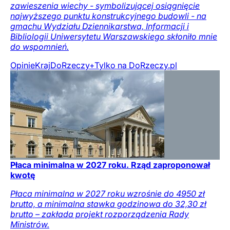
zawieszenia wiechy - symbolizującej osiągnięcie
najwyższego punktu konstrukcyjnego budowli - na
gmachu Wydziału Dziennikarstwa, Informacji i
Bibliologii Uniwersytetu Warszawskiego skłoniło mnie
do wspomnień.
Opinie
Kraj
DoRzeczy+
Tylko na DoRzeczy.pl
Płaca minimalna w 2027 roku. Rząd zaproponował
kwotę
Płaca minimalna w 2027 roku wzrośnie do 4950 zł
brutto, a minimalna stawka godzinowa do 32,30 zł
brutto – zakłada projekt rozporządzenia Rady
Ministrów.