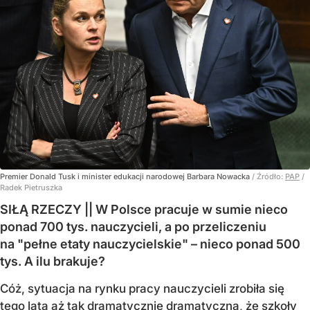
Premier Donald Tusk i minister edukacji narodowej Barbara Nowacka
/ Źródło:
PAP
/
Radek Pietruszka
SIŁĄ RZECZY || W Polsce pracuje w sumie nieco
ponad 700 tys. nauczycieli, a po przeliczeniu
na "pełne etaty nauczycielskie" – nieco ponad 500
tys. A ilu brakuje?
Cóż, sytuacja na rynku pracy nauczycieli zrobiła się
tego lata aż tak dramatycznie dramatyczna, że szkoły