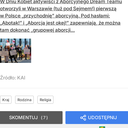
W Dniu Kobiet aktywiści z Aborcyjnego Dream Teamu
otworzyli w Warszawie (tuż pod Sejmem!) pierwszą
w Polsce „przychodnię” aborcyjną. Pod hasłami:
„Abotak!” i „Aborcja jest okej!” zapewniają, że można
tam dokonać „grupowej aborcji...
Źródło:
KAI
Kraj
Rodzina
Religia
SKOMENTUJ
UDOSTĘPNIJ
7