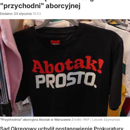
"przychodni" aborcyjnej
Dodano:
23
stycznia
18:53
"Przychodnia" aborcyjna Abotak w Warszawie
Źródło:
PAP
/
Leszek Szymański
Sąd Okręgowy uchylił postanowienie Prokuratury