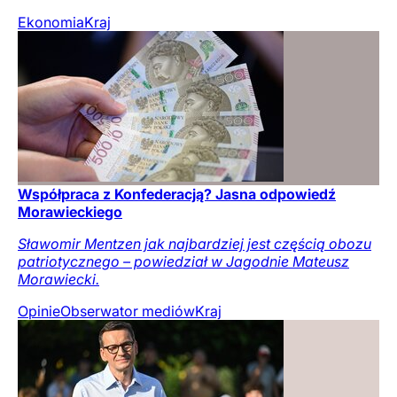
Ekonomia
Kraj
Współpraca z Konfederacją? Jasna odpowiedź
Morawieckiego
Sławomir Mentzen jak najbardziej jest częścią obozu
patriotycznego – powiedział w Jagodnie Mateusz
Morawiecki.
Opinie
Obserwator mediów
Kraj