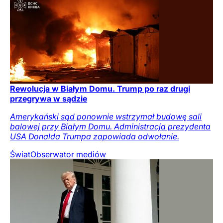
Rewolucja w Białym Domu. Trump po raz drugi
przegrywa w sądzie
Amerykański sąd ponownie wstrzymał budowę sali
balowej przy Białym Domu. Administracja prezydenta
USA Donalda Trumpa zapowiada odwołanie.
Świat
Obserwator mediów