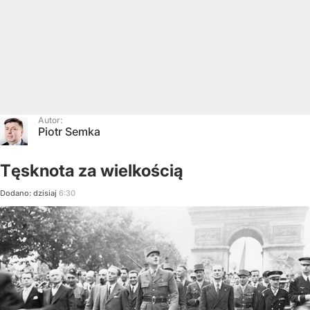
Autor:
Piotr Semka
Tęsknota za wielkością
Dodano:
dzisiaj
6:30