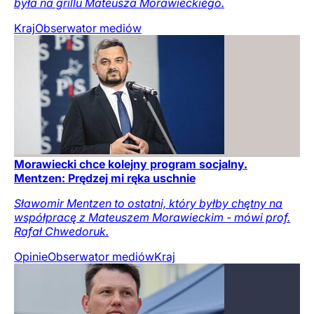
była na grillu Mateusza Morawieckiego.
Kraj
Obserwator mediów
Morawiecki chce kolejny program socjalny.
Mentzen: Prędzej mi ręka uschnie
Sławomir Mentzen to ostatni, który byłby chętny na
współpracę z Mateuszem Morawieckim - mówi prof.
Rafał Chwedoruk.
Opinie
Obserwator mediów
Kraj