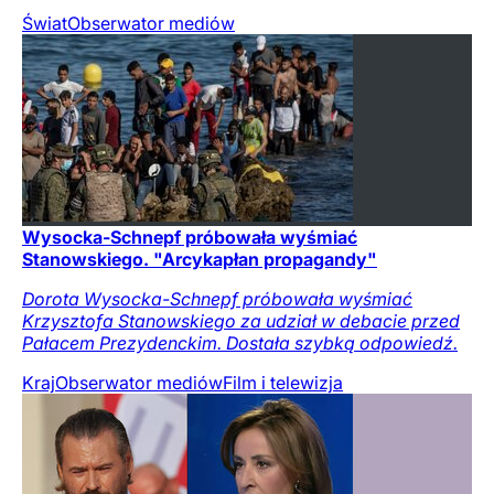
Świat
Obserwator mediów
Wysocka-Schnepf próbowała wyśmiać
Stanowskiego. "Arcykapłan propagandy"
Dorota Wysocka-Schnepf próbowała wyśmiać
Krzysztofa Stanowskiego za udział w debacie przed
Pałacem Prezydenckim. Dostała szybką odpowiedź.
Kraj
Obserwator mediów
Film i telewizja