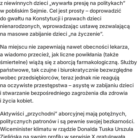
z niewinnych dzieci „wywarła presję na politykach”
w pobliskim Sejmie. Cel jest prosty – doprowadzić
do gwałtu na Konstytucji i prawach dzieci
nienarodzonych, wprowadzając ustawę zezwalającą
na masowe zabijanie dzieci „na życzenie”.
Na miejscu nie zapewniają nawet obecności lekarza,
a wiadomo przecież, jak liczne powikłania (także
śmiertelne) wiążą się z aborcją farmakologiczną. Służby
państwowe, tak czujne i biurokratycznie bezwzględne
wobec przedsiębiorców, teraz jednak nie reagują
na oczywiste przestępstwa – asystę w zabijaniu dzieci
i stwarzanie bezpośredniego zagrożenia dla zdrowia
i życia kobiet.
Aktywiści „przychodni” aborcyjnej mają potężnych,
politycznych patronów i są pewnie swojej bezkarności.
Wiceminister klimatu w rządzie Donalda Tuska Urszula
Zielińska na swoim profilu w serwisie X gratulowała