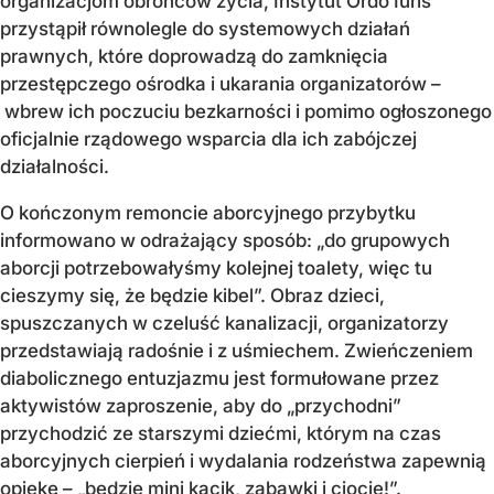
organizacjom obrońców życia, Instytut Ordo Iuris
przystąpił równolegle do systemowych działań
prawnych, które doprowadzą do zamknięcia
przestępczego ośrodka i ukarania organizatorów –
wbrew ich poczuciu bezkarności i pomimo ogłoszonego
oficjalnie rządowego wsparcia dla ich zabójczej
działalności.
O kończonym remoncie aborcyjnego przybytku
informowano w odrażający sposób: „do grupowych
aborcji potrzebowałyśmy kolejnej toalety, więc tu
cieszymy się, że będzie kibel”. Obraz dzieci,
spuszczanych w czeluść kanalizacji, organizatorzy
przedstawiają radośnie i z uśmiechem. Zwieńczeniem
diabolicznego entuzjazmu jest formułowane przez
aktywistów zaproszenie, aby do „przychodni”
przychodzić ze starszymi dziećmi, którym na czas
aborcyjnych cierpień i wydalania rodzeństwa zapewnią
opiekę – „będzie mini kącik, zabawki i ciocie!”.