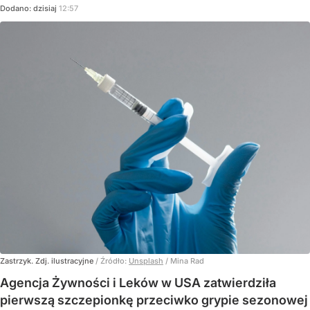
Dodano:
dzisiaj
12:57
Zastrzyk. Zdj. ilustracyjne
/ Źródło:
Unsplash
/
Mina Rad
Agencja Żywności i Leków w USA zatwierdziła
pierwszą szczepionkę przeciwko grypie sezonowej