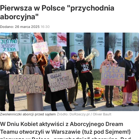
Pierwsza w Polsce "przychodnia
aborcyjna"
Dodano:
26
marca
2025
16:30
Zwolenniczki aborcji przed sądem
Źródło:
DoRzeczy.pl
/
Oliver Bault
W Dniu Kobiet aktywiści z Aborcyjnego Dream
Teamu otworzyli w Warszawie (tuż pod Sejmem!)