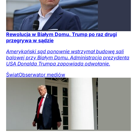
Rewolucja w Białym Domu. Trump po raz drugi
przegrywa w sądzie
Amerykański sąd ponownie wstrzymał budowę sali
balowej przy Białym Domu. Administracja prezydenta
USA Donalda Trumpa zapowiada odwołanie.
Świat
Obserwator mediów