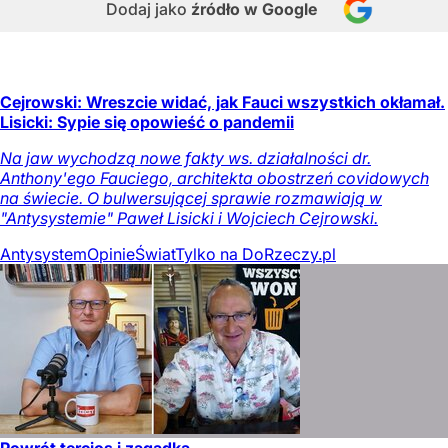
Dodaj jako
źródło w Google
Cejrowski: Wreszcie widać, jak Fauci wszystkich okłamał.
Lisicki: Sypie się opowieść o pandemii
Na jaw wychodzą nowe fakty ws. działalności dr.
Anthony'ego Fauciego, architekta obostrzeń covidowych
na świecie. O bulwersującej sprawie rozmawiają w
"Antysystemie" Paweł Lisicki i Wojciech Cejrowski.
Antysystem
Opinie
Świat
Tylko na DoRzeczy.pl