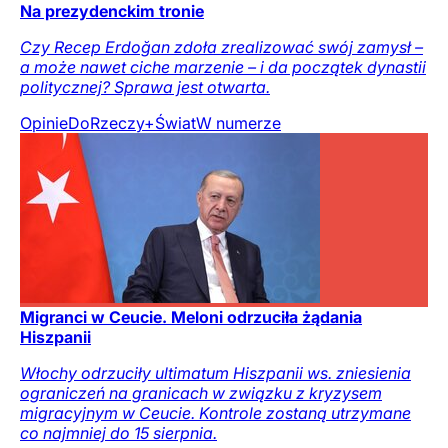
Na prezydenckim tronie
Czy Recep Erdoğan zdoła zrealizować swój zamysł –
a może nawet ciche marzenie – i da początek dynastii
politycznej? Sprawa jest otwarta.
Opinie
DoRzeczy+
Świat
W numerze
Migranci w Ceucie. Meloni odrzuciła żądania
Hiszpanii
Włochy odrzuciły ultimatum Hiszpanii ws. zniesienia
ograniczeń na granicach w związku z kryzysem
migracyjnym w Ceucie. Kontrole zostaną utrzymane
co najmniej do 15 sierpnia.