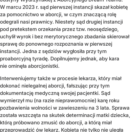
W marcu 2023 r. sąd pierwszej instancji skazał kobietę
za pomocnictwo w aborcji, w czym znaczącą rolę
odegrali nasi prawnicy. Niestety sąd drugiej instancji
pod pretekstem orzekania przez tzw. neosędziego,
uchylił wyrok i bez merytorycznego zbadania skierował
sprawę do ponownego rozpoznania w pierwszej
instancji. Jedna z sędziów wygłosiła przy tym
proaborcyjną tyradę. Dopilnujemy jednak, aby kara
nie ominęła aborcjonistki.
Interweniujemy także w procesie lekarza, który miał
dokonać nielegalnej aborcji, fałszując przy tym
dokumentację medyczną swojej pacjentki. Sąd
wymierzył mu (na razie nieprawomocnie) karę roku
pozbawienia wolności w zawieszeniu na 3 lata. Sprawa
została wszczęta na skutek determinacji matki dziecka,
którą próbowano zmusić do aborcji, a którą miał
przeprowadzić ów lekarz. Kobieta nie tylko nie uległa