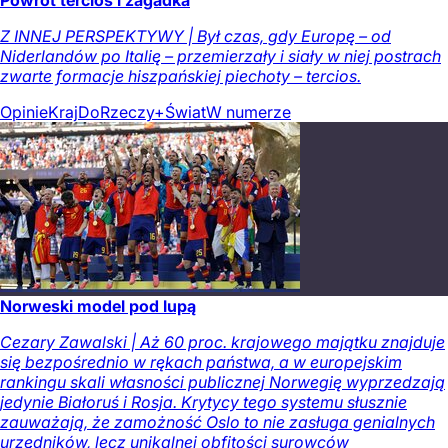
Powrót tercios i zagadka
Z INNEJ PERSPEKTYWY | Był czas, gdy Europę – od
Niderlandów po Italię – przemierzały i siały w niej postrach
zwarte formacje hiszpańskiej piechoty – tercios.
Opinie
Kraj
DoRzeczy+
Świat
W numerze
Norweski model pod lupą
Cezary Zawalski | Aż 60 proc. krajowego majątku znajduje
się bezpośrednio w rękach państwa, a w europejskim
rankingu skali własności publicznej Norwegię wyprzedzają
jedynie Białoruś i Rosja. Krytycy tego systemu słusznie
zauważają, że zamożność Oslo to nie zasługa genialnych
urzędników, lecz unikalnej obfitości surowców