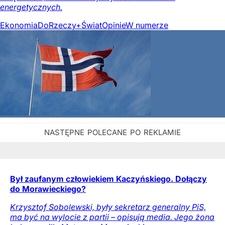
energetycznych.
Ekonomia
DoRzeczy+
Świat
Opinie
W numerze
Był zaufanym człowiekiem Kaczyńskiego. Dołączy
do Morawieckiego?
Krzysztof Sobolewski, były sekretarz generalny PiS,
ma być na wylocie z partii – opisują media. Jego żona