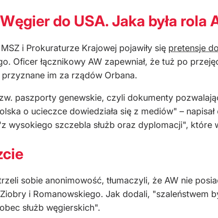
z Węgier do USA. Jaka była rol
MSZ i Prokuraturze Krajowej pojawiły się
pretensje d
o. Oficer łącznikowy AW zapewniał, że tuż po przej
, przyznane im za rządów Orbana.
 tzw. paszporty genewskie, czyli dokumenty pozwalaj
polska o ucieczce dowiedziała się z mediów" – napisał d
"z wysokiego szczebla służb oraz dyplomacji", które
zcie
zeli sobie anonimowość, tłumaczyli, że AW nie posia
c Ziobry i Romanowskiego. Jak dodali, "szaleństwem 
wobec służb węgierskich".