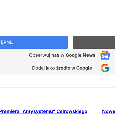
ĘPNIJ
Obserwuj nas
w
Google News
Dodaj jako
źródło w Google
Premiera "Antysystemu" Cejrowskiego
Nowe 