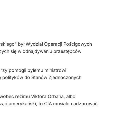
owskiego" był Wydział Operacji Pościgowych
jących się w odnajdywaniu przestępców
tórzy pomogli byłemu ministrowi
cję polityków do Stanów Zjednoczonych
 wobec reżimu Viktora Orbana, albo
rząd amerykański, to CIA musiało nadzorować