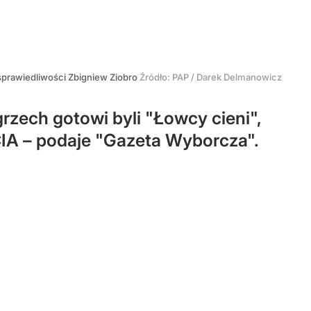
 sprawiedliwości Zbigniew Ziobro
Źródło:
PAP
/
Darek Delmanowicz
zech gotowi byli "Łowcy cieni",
CIA – podaje "Gazeta Wyborcza".