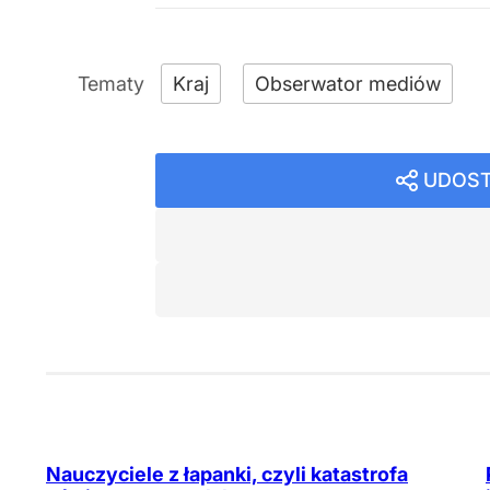
Kraj
Obserwator mediów
UDOST
Nauczyciele z łapanki, czyli katastrofa