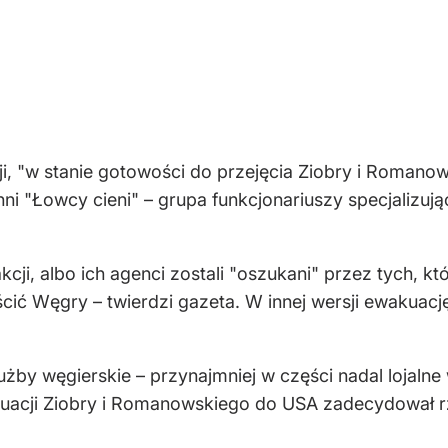
ji, "w stanie gotowości do przejęcia Ziobry i Roman
nni "Łowcy cieni" – grupa funkcjonariuszy specjalizu
kcji, albo ich agenci zostali "oszukani" przez tych, k
ścić Węgry – twierdzi gazeta. W innej wersji ewakua
by węgierskie – przynajmniej w części nadal lojalne
kuacji Ziobry i Romanowskiego do USA zadecydował 