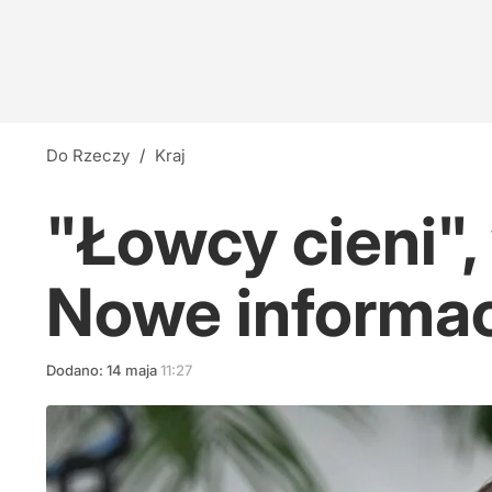
Do Rzeczy
/
Kraj
"Łowcy cieni",
Nowe informac
Dodano:
14
maja
11:27