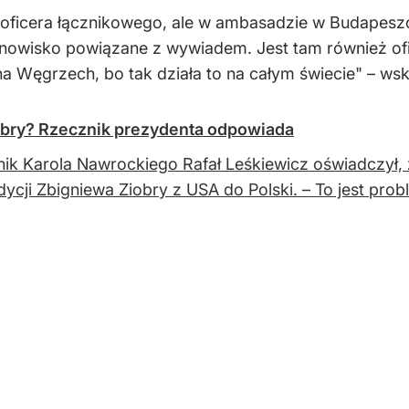
oficera łącznikowego, ale w ambasadzie w Budapeszc
anowisko powiązane z wywiadem. Jest tam również ofi
a Węgrzech, bo tak działa to na całym świecie" – ws
obry? Rzecznik prezydenta odpowiada
ik Karola Nawrockiego Rafał Leśkiewicz oświadczył, 
dycji Zbigniewa Ziobry z USA do Polski. – To jest prob