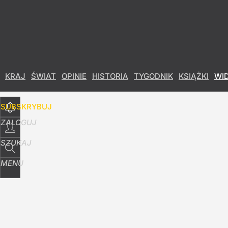
Udostępnij
5
Skomentuj
KRAJ
ŚWIAT
OPINIE
HISTORIA
TYGODNIK
KSIĄŻKI
WI
SUBSKRYBUJ
ZALOGUJ
SZUKAJ
MENU