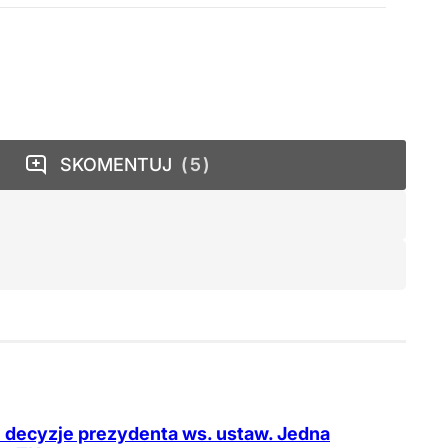
SKOMENTUJ
5
decyzje prezydenta ws. ustaw. Jedna