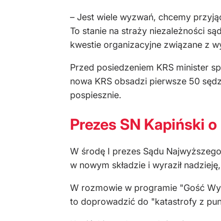
– Jest wiele wyzwań, chcemy przyją
To stanie na straży niezależności s
kwestie organizacyjne związane z 
Przed posiedzeniem KRS minister spr
nowa KRS obsadzi pierwsze 50 sędzi
pospiesznie.
Prezes SN Kapiński o
W środę I prezes Sądu Najwyższeg
w nowym składzie i wyraził nadzieję
W rozmowie w programie "Gość Wyda
to doprowadzić do "katastrofy z pun