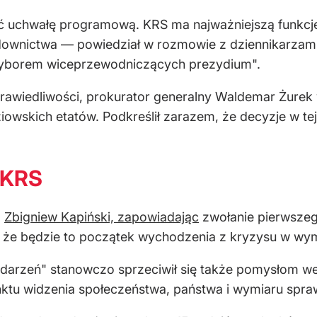
ć uchwałę programową. KRS ma najważniejszą funkcję 
ądownictwa — powiedział w rozmowie z dziennikarzami
wyborem wiceprzewodniczących prezydium".
awiedliwości, prokurator generalny Waldemar Żurek w
owskich etatów. Podkreślił zarazem, że decyzje w t
 KRS
o
Zbigniew Kapiński, zapowiadając
zwołanie pierwszeg
, że będzie to początek wychodzenia z kryzysu w wym
rzeń" stanowczo sprzeciwił się także pomysłom wery
ktu widzenia społeczeństwa, państwa i wymiaru spraw