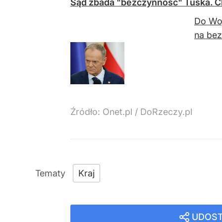
Sąd zbada "bezczynność" Tuska. Ch
Do Wo
na bez
Źródło:
Onet.pl
/
DoRzeczy.pl
Kraj
UDOST