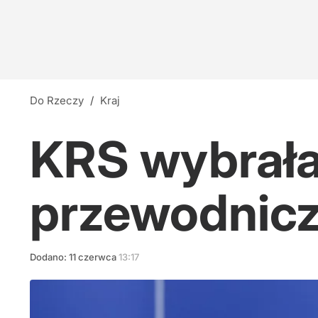
Do Rzeczy
/
Kraj
KRS wybrał
przewodnic
Dodano:
11
czerwca
13:17