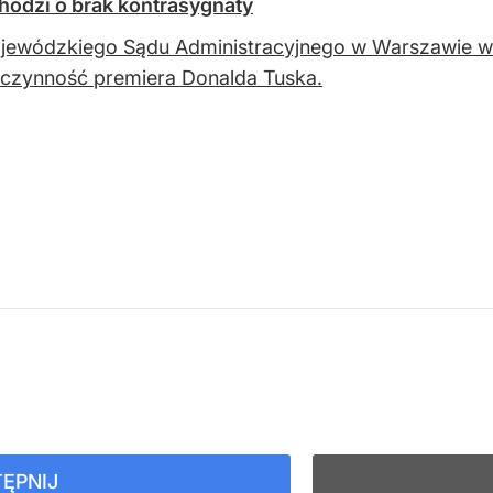
odzi o brak kontrasygnaty
jewódzkiego Sądu Administracyjnego w Warszawie w
czynność premiera Donalda Tuska.
ĘPNIJ