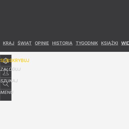
Udostępnij
2
Skomentuj
KRAJ
ŚWIAT
OPINIE
HISTORIA
TYGODNIK
KSIĄŻKI
WI
SUBSKRYBUJ
ZALOGUJ
SZUKAJ
MENU