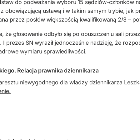
odstaw do podważania wyboru 15 sędziów-członków n
 z obowiązującą ustawą i w takim samym trybie, jak pr
ana przez posłów większością kwalifikowaną 2/3 – pow
, że głosowanie odbyło się po opuszczeniu sali przez
ać. I prezes SN wyraził jednocześnie nadzieję, że roz
drowe wymiaru sprawiedliwości.
kiego. Relacja prawnika dziennikarza
 aresztu niewygodnego dla władzy dziennikarza Lesz
nie.