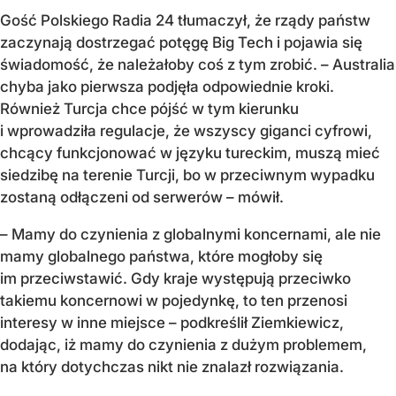
Gość Polskiego Radia 24 tłumaczył, że rządy państw
zaczynają dostrzegać potęgę Big Tech i pojawia się
świadomość, że należałoby coś z tym zrobić. – Australia
chyba jako pierwsza podjęła odpowiednie kroki.
Również Turcja chce pójść w tym kierunku
i wprowadziła regulacje, że wszyscy giganci cyfrowi,
chcący funkcjonować w języku tureckim, muszą mieć
siedzibę na terenie Turcji, bo w przeciwnym wypadku
zostaną odłączeni od serwerów – mówił.
– Mamy do czynienia z globalnymi koncernami, ale nie
mamy globalnego państwa, które mogłoby się
im przeciwstawić. Gdy kraje występują przeciwko
takiemu koncernowi w pojedynkę, to ten przenosi
interesy w inne miejsce – podkreślił Ziemkiewicz,
dodając, iż mamy do czynienia z dużym problemem,
na który dotychczas nikt nie znalazł rozwiązania.