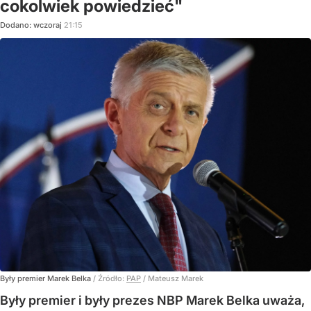
cokolwiek powiedzieć"
Dodano:
wczoraj
21:15
Były premier Marek Belka
/ Źródło:
PAP
/
Mateusz Marek
Były premier i były prezes NBP Marek Belka uważa,