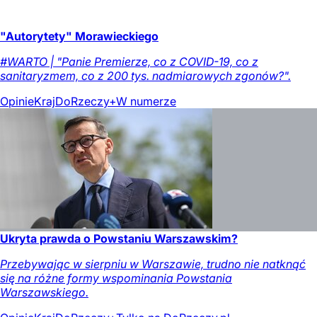
"Autorytety" Morawieckiego
#WARTO | "Panie Premierze, co z COVID-19, co z
sanitaryzmem, co z 200 tys. nadmiarowych zgonów?".
Opinie
Kraj
DoRzeczy+
W numerze
Ukryta prawda o Powstaniu Warszawskim?
Przebywając w sierpniu w Warszawie, trudno nie natknąć
się na różne formy wspominania Powstania
Warszawskiego.