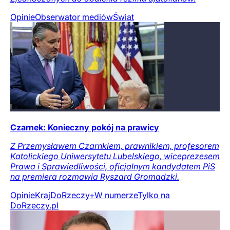
Opinie
Obserwator mediów
Świat
Czarnek: Konieczny pokój na prawicy
Z Przemysławem Czarnkiem, prawnikiem, profesorem
Katolickiego Uniwersytetu Lubelskiego, wiceprezesem
Prawa i Sprawiedliwości, oficjalnym kandydatem PiS
na premiera rozmawia Ryszard Gromadzki.
Opinie
Kraj
DoRzeczy+
W numerze
Tylko na
DoRzeczy.pl