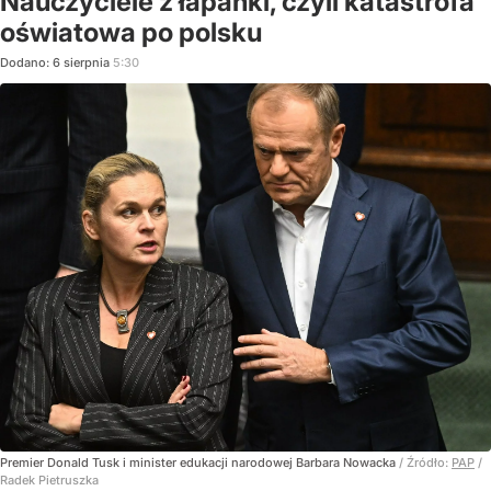
Nauczyciele z łapanki, czyli katastrofa
oświatowa po polsku
Dodano:
6
sierpnia
5:30
Premier Donald Tusk i minister edukacji narodowej Barbara Nowacka
/ Źródło:
PAP
/
Radek Pietruszka