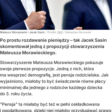
Mateusz Morawiecki i Jacek Sasin
/ Źródło:
PAP
/
Sebastian Borowski
Po prostu rozdawanie pieniędzy – tak Jacek Sasin
skomentował jedną z propozycji stowarzyszenia
Mateusza Morawieckiego.
Stowarzyszenie Mateusza Morawieckiego pokazuje
swoje pierwsze propozycje. Jedną z nich, która
ma wesprzeć demografię, jest pensja rodzicielska. Jak
wyjaśniono, miałoby to być świadczenie równe płacy
minimalnej dla jednego z rodziców każdego dziecka
do 3. roku życia.
"Pensja" ta miałaby być też w pełni oskładkowana
i opodatkowana, dzięki niej miałoby przysługiwać prawo