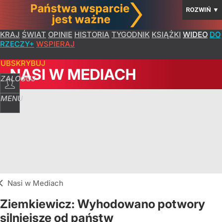
ROZWIŃ
▼
KRAJ
ŚWIAT
OPINIE
HISTORIA
TYGODNIK
KSIĄŻKI
WIDEO
DO
RZECZY+
WSPIERAJ
SUBSKRYBUJ
NASI W MEDIACH
ZALOGUJ
MENU
Nasi w Mediach
Ziemkiewicz: Wyhodowano potwory
silniejsze od państw