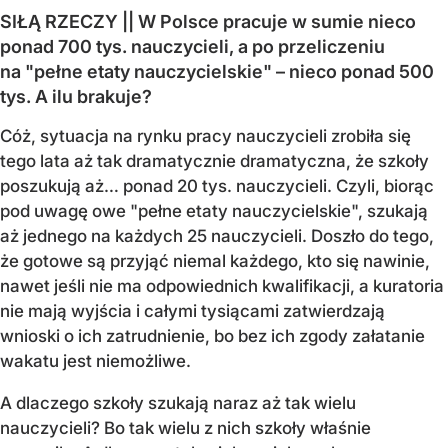
SIŁĄ RZECZY || W Polsce pracuje w sumie nieco
ponad 700 tys. nauczycieli, a po przeliczeniu
na "pełne etaty nauczycielskie" – nieco ponad 500
tys. A ilu brakuje?
Cóż, sytuacja na rynku pracy nauczycieli zrobiła się
tego lata aż tak dramatycznie dramatyczna, że szkoły
poszukują aż… ponad 20 tys. nauczycieli. Czyli, biorąc
pod uwagę owe "pełne etaty nauczycielskie", szukają
aż jednego na każdych 25 nauczycieli. Doszło do tego,
że gotowe są przyjąć niemal każdego, kto się nawinie,
nawet jeśli nie ma odpowiednich kwalifikacji, a kuratoria
nie mają wyjścia i całymi tysiącami zatwierdzają
wnioski o ich zatrudnienie, bo bez ich zgody załatanie
wakatu jest niemożliwe.
A dlaczego szkoły szukają naraz aż tak wielu
nauczycieli? Bo tak wielu z nich szkoły właśnie