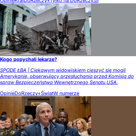
Opinie
Kraj
DoRzeczy+
Tylko na DoRzeczy.pl
Kogo popychali lekarze?
SPODE ŁBA | Ciekawym widowiskiem cieszyć się mogli
Amerykanie, obserwujący przesłuchania przed Komisją do
spraw Bezpieczeństwa Wewnętrznego Senatu USA.
Opinie
DoRzeczy+
Świat
W numerze