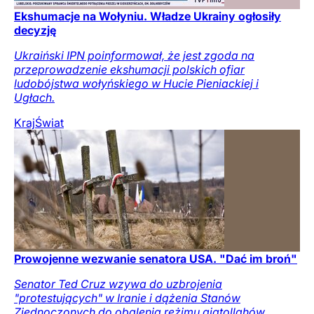
Ekshumacje na Wołyniu. Władze Ukrainy ogłosiły
decyzję
Ukraiński IPN poinformował, że jest zgoda na
przeprowadzenie ekshumacji polskich ofiar
ludobójstwa wołyńskiego w Hucie Pieniackiej i
Ugłach.
Kraj
Świat
Prowojenne wezwanie senatora USA. "Dać im broń"
Senator Ted Cruz wzywa do uzbrojenia
"protestujących" w Iranie i dążenia Stanów
Zjednoczonych do obalenia reżimu ajatollahów.