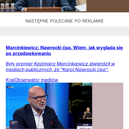
Marcinkiewicz: Nawrocki ćpa. Wiem, jak wygląda się
po przedawkowaniu
Były premier Kazimierz Marcinkiewicz stwierdził w
mediach publicznych, że "Karol Nawrocki ćpa".
Kraj
Obserwator mediów