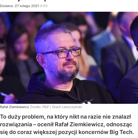
Dodano:
27
lutego
2021
9:59
Rafał Ziemkiewicz
Źródło:
PAP
/
Stach Leszczyński
To duży problem, na który nikt na razie nie znalazł
rozwiązania – ocenił Rafał Ziemkiewicz, odnosząc
się do coraz większej pozycji koncernów Big Tech.