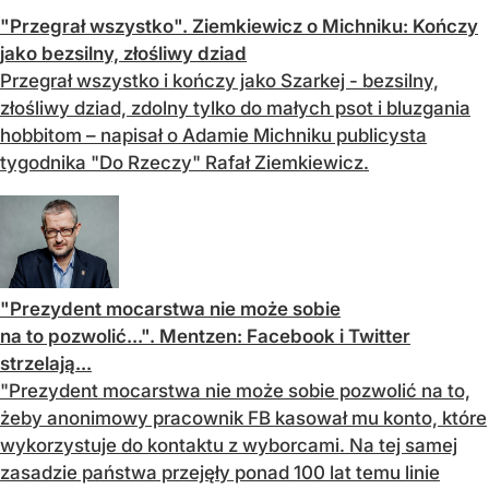
"Przegrał wszystko". Ziemkiewicz o Michniku: Kończy
jako bezsilny, złośliwy dziad
Przegrał wszystko i kończy jako Szarkej - bezsilny,
złośliwy dziad, zdolny tylko do małych psot i bluzgania
hobbitom – napisał o Adamie Michniku publicysta
tygodnika "Do Rzeczy" Rafał Ziemkiewicz.
"Prezydent mocarstwa nie może sobie
na to pozwolić...". Mentzen: Facebook i Twitter
strzelają...
"Prezydent mocarstwa nie może sobie pozwolić na to,
żeby anonimowy pracownik FB kasował mu konto, które
wykorzystuje do kontaktu z wyborcami. Na tej samej
zasadzie państwa przejęły ponad 100 lat temu linie