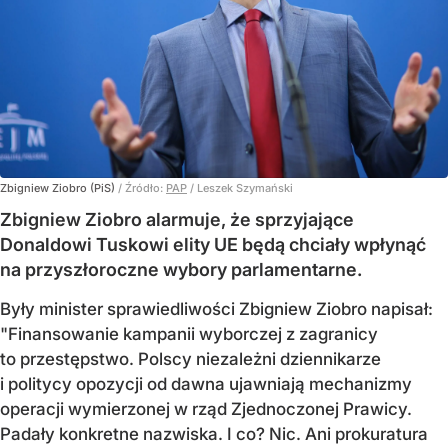
Zbigniew Ziobro (PiS)
/ Źródło:
PAP
/
Leszek Szymański
Zbigniew Ziobro alarmuje, że sprzyjające
Donaldowi Tuskowi elity UE będą chciały wpłynąć
na przyszłoroczne wybory parlamentarne.
Były minister sprawiedliwości Zbigniew Ziobro napisał:
"Finansowanie kampanii wyborczej z zagranicy
to przestępstwo. Polscy niezależni dziennikarze
i politycy opozycji od dawna ujawniają mechanizmy
operacji wymierzonej w rząd Zjednoczonej Prawicy.
Padały konkretne nazwiska. I co? Nic. Ani prokuratura