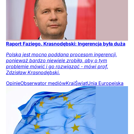
Raport Faziego. Krasnodębski: Ingerencja była duża
Polska jest mocno poddana procesom ingerencji,
ponieważ bardzo niewiele zrobiła, aby o tym
problemie mówić i go rozwiązać - mówi prof.
Zdzisław Krasnodębski.
Opinie
Obserwator mediów
Kraj
Świat
Unia Europejska