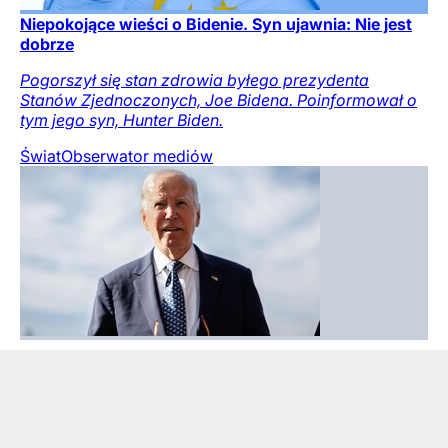
Niepokojące wieści o Bidenie. Syn ujawnia: Nie jest
dobrze
Pogorszył się stan zdrowia byłego prezydenta
Stanów Zjednoczonych, Joe Bidena. Poinformował o
tym jego syn, Hunter Biden.
Świat
Obserwator mediów