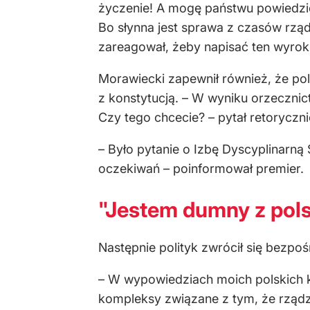
życzenie! A mogę państwu powiedzieć
Bo słynna jest sprawa z czasów rzą
zareagował, żeby napisać ten wyrok
Morawiecki zapewnił również, że pols
z konstytucją. – W wyniku orzeczn
Czy tego chcecie? – pytał retoryczni
– Było pytanie o Izbę Dyscyplinarn
oczekiwań – poinformował premier.
"Jestem dumny z pols
Następnie polityk zwrócił się bezpo
– W wypowiedziach moich polskich k
kompleksy związane z tym, że rządz