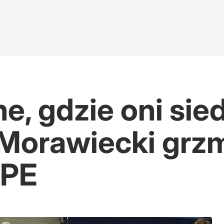
e, gdzie oni sied
 Morawiecki grz
 PE