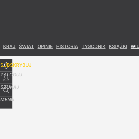
Udostępnij
39
Skomentuj
KRAJ
ŚWIAT
OPINIE
HISTORIA
TYGODNIK
KSIĄŻKI
WI
SUBSKRYBUJ
ZALOGUJ
SZUKAJ
MENU