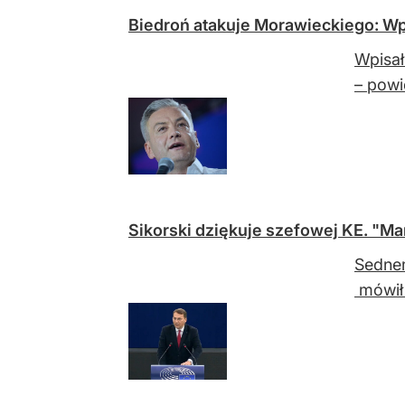
Biedroń atakuje Morawieckiego: Wpi
Wpisał
– powi
Sikorski dziękuje szefowej KE. "Ma
Sednem
mówił 