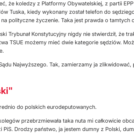
, że koledzy z Platformy Obywatelskiej, z partii EPP
dów Tuska, kiedy wykonany został telefon do sędzieg
 na polityczne życzenie. Taka jest prawda o tamtych 
ki Trybunał Konstytucyjny nigdy nie stwierdził, że tra
ictwa TSUE możemy mieć dwie kategorie sędziów. Mo
e.
ą Sądu Najwyższego. Tak, zamierzamy ja zlikwidować,
ki"
średnio do polskich eurodeputowanych.
olegów przebrzmiewała taka nuta mi całkowicie obca.
i PiS. Drodzy państwo, ja jestem dumny z Polski, dum