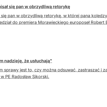
sał się pan w obrzydliwą retorykę
 się pan w obrzydliwą retorykę, w której pana koledz
edział do premiera Morawieckiego europoseł Robert 
m nadzieję, że usłuchają"
 sprawy jest to, czy można odsuwać, zastraszać i z
w PE Radosław Sikorski.