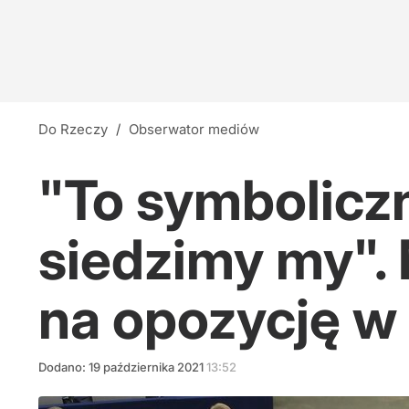
Do Rzeczy
/
Obserwator mediów
"To symboliczn
siedzimy my".
na opozycję w
Dodano:
19
października
2021
13:52