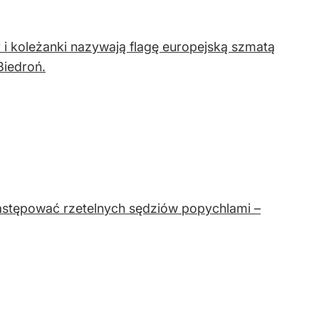
y i koleżanki nazywają flagę europejską szmatą
Biedroń.
astępować rzetelnych sędziów popychlami –