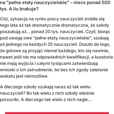
na "pełne etaty nauczycielskie" – nieco ponad 500
tys. A ilu brakuje?
Cóż, sytuacja na rynku pracy nauczycieli zrobiła się
tego lata aż tak dramatycznie dramatyczna, że szkoły
poszukują aż… ponad 20 tys. nauczycieli. Czyli, biorąc
pod uwagę owe "pełne etaty nauczycielskie", szukają
aż jednego na każdych 25 nauczycieli. Doszło do tego,
że gotowe są przyjąć niemal każdego, kto się nawinie,
nawet jeśli nie ma odpowiednich kwalifikacji, a kuratoria
nie mają wyjścia i całymi tysiącami zatwierdzają
wnioski o ich zatrudnienie, bo bez ich zgody załatanie
wakatu jest niemożliwe.
A dlaczego szkoły szukają naraz aż tak wielu
nauczycieli? Bo tak wielu z nich szkoły właśnie
porzuciło. A dlaczego tak wielu z nich nagle...