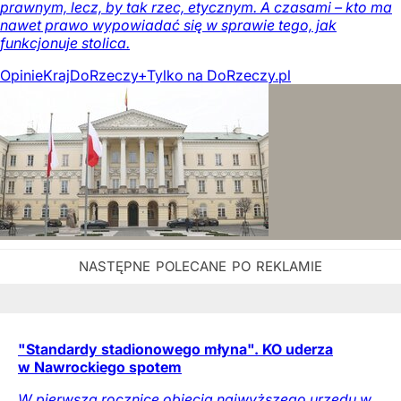
prawnym, lecz, by tak rzec, etycznym. A czasami – kto ma
nawet prawo wypowiadać się w sprawie tego, jak
funkcjonuje stolica.
Opinie
Kraj
DoRzeczy+
Tylko na DoRzeczy.pl
"Standardy stadionowego młyna". KO uderza
w Nawrockiego spotem
W pierwszą rocznicę objęcia najwyższego urzędu w