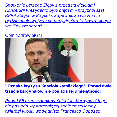
Spotkanie Jerzego Zięby z przedstawicielami
Kancelarii Prezydenta było błędem – przyznał szef
KPRP Zbigniew Bogucki. Zapewnił, że wizyta nie
będzie miała wpływu na decyzję Karola Nawrockiego
ws. "lex szarlatan".
Opinie
Zdrowie
Kraj
"Oznaka kryzysu Kościoła katolickiego". Ponad dwie
trzecie kardynałów nie posiada tej umiejętności
Ponad 65 proc. członków Kolegium Kardynalskiego
nie posiada wystarczającej znajomości łaciny –
twierdzi włoski watykanista Francesco Capozza.