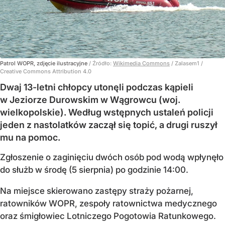
Patrol WOPR, zdjęcie ilustracyjne
/ Źródło:
Wikimedia Commons
/
Zalasem1 /
Creative Commons Attribution 4.0
Dwaj 13-letni chłopcy utonęli podczas kąpieli
w Jeziorze Durowskim w Wągrowcu (woj.
wielkopolskie). Według wstępnych ustaleń policji
jeden z nastolatków zaczął się topić, a drugi ruszył
mu na pomoc.
Zgłoszenie o zaginięciu dwóch osób pod wodą wpłynęło
do służb w środę (5 sierpnia) po godzinie 14:00.
Na miejsce skierowano zastępy straży pożarnej,
ratowników WOPR, zespoły ratownictwa medycznego
oraz śmigłowiec Lotniczego Pogotowia Ratunkowego.