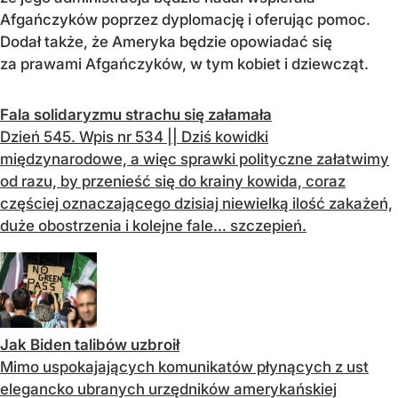
Afgańczyków poprzez dyplomację i oferując pomoc.
Dodał także, że Ameryka będzie opowiadać się
za prawami Afgańczyków, w tym kobiet i dziewcząt.
Fala solidaryzmu strachu się załamała
Dzień 545. Wpis nr 534 || Dziś kowidki
międzynarodowe, a więc sprawki polityczne załatwimy
od razu, by przenieść się do krainy kowida, coraz
częściej oznaczającego dzisiaj niewielką ilość zakażeń,
duże obostrzenia i kolejne fale… szczepień.
Jak Biden talibów uzbroił
Mimo uspokajających komunikatów płynących z ust
elegancko ubranych urzędników amerykańskiej