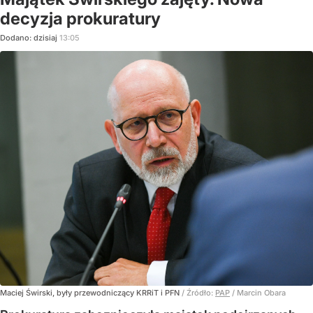
decyzja prokuratury
Dodano:
dzisiaj
13:05
Maciej Świrski, były przewodniczący KRRiT i PFN
/ Źródło:
PAP
/
Marcin Obara