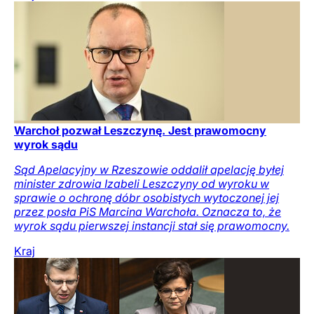
Warchoł pozwał Leszczynę. Jest prawomocny
wyrok sądu
Sąd Apelacyjny w Rzeszowie oddalił apelację byłej
minister zdrowia Izabeli Leszczyny od wyroku w
sprawie o ochronę dóbr osobistych wytoczonej jej
przez posła PiS Marcina Warchoła. Oznacza to, że
wyrok sądu pierwszej instancji stał się prawomocny.
Kraj