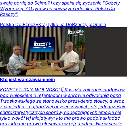
swoją partię do Sejmu? I czy spełni się życzenie "Gazety
Wyborczej"? O tym w najnowszym odcinku "Polski Do
Rzeczy".
Polska Do Rzeczy
Kraj
Tylko na DoRzeczy.pl
Opinie
Kto jest warszawianinem
KONSTYTUCJA WOLNOŚCI || Ruszyło zbieranie podpisów
pod wnioskiem o referendum w sprawie odwołania pana
Trzaskowskiego ze stanowiska prezydenta stolicy, a wraz
z nim jeden z najbardziej bezsensownych, ale jednocześnie
charakterystycznych sporów, napędzających emocje nie
tylko wokół tej inicjatywy: kto ma prawo podpis składać
oraz kto ma prawo głosować w referendum. Nie w sensie