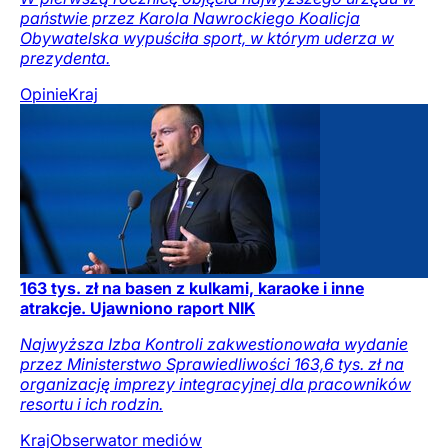
państwie przez Karola Nawrockiego Koalicja
Obywatelska wypuściła sport, w którym uderza w
prezydenta.
Opinie
Kraj
163 tys. zł na basen z kulkami, karaoke i inne
atrakcje. Ujawniono raport NIK
Najwyższa Izba Kontroli zakwestionowała wydanie
przez Ministerstwo Sprawiedliwości 163,6 tys. zł na
organizację imprezy integracyjnej dla pracowników
resortu i ich rodzin.
Kraj
Obserwator mediów