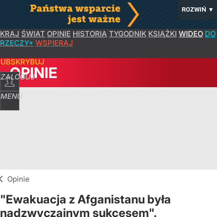
ROZWIŃ
▼
KRAJ
ŚWIAT
OPINIE
HISTORIA
TYGODNIK
KSIĄŻKI
WIDEO
DO
RZECZY+
WSPIERAJ
SUBSKRYBUJ
OPINIE
ZALOGUJ
MENU
Opinie
"Ewakuacja z Afganistanu była
nadzwyczajnym sukcesem".