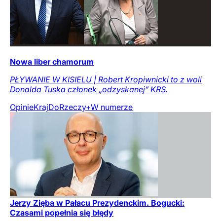
Nowa liber chamorum
PŁYWANIE W KISIELU | Robert Kropiwnicki to z woli
Donalda Tuska członek „odzyskanej” KRS.
Opinie
Kraj
DoRzeczy+
W numerze
Jerzy Zięba w Pałacu Prezydenckim. Bogucki:
Czasami popełnia się błędy