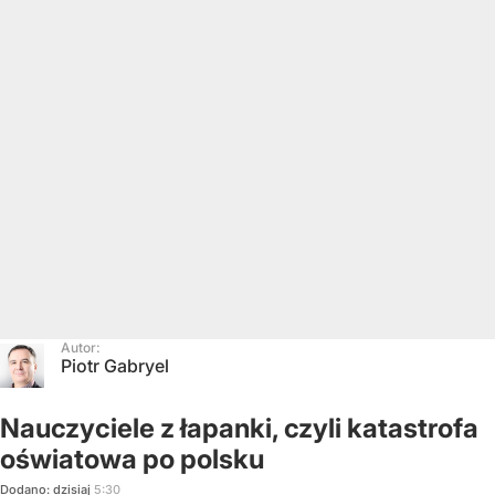
Autor:
Piotr Gabryel
Nauczyciele z łapanki, czyli katastrofa
oświatowa po polsku
Dodano:
dzisiaj
5:30