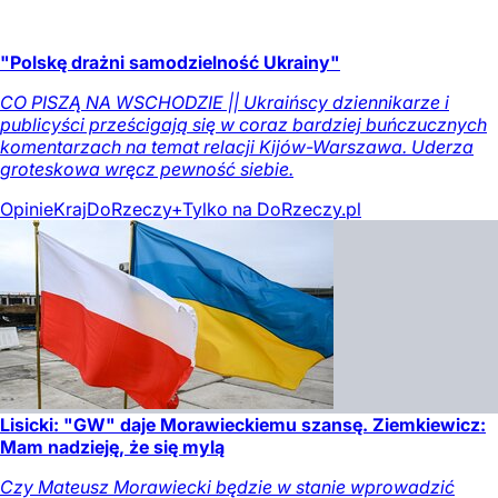
"Polskę drażni samodzielność Ukrainy"
CO PISZĄ NA WSCHODZIE || Ukraińscy dziennikarze i
publicyści prześcigają się w coraz bardziej buńczucznych
komentarzach na temat relacji Kijów-Warszawa. Uderza
groteskowa wręcz pewność siebie.
Opinie
Kraj
DoRzeczy+
Tylko na DoRzeczy.pl
Lisicki: "GW" daje Morawieckiemu szansę. Ziemkiewicz:
Mam nadzieję, że się mylą
Czy Mateusz Morawiecki będzie w stanie wprowadzić