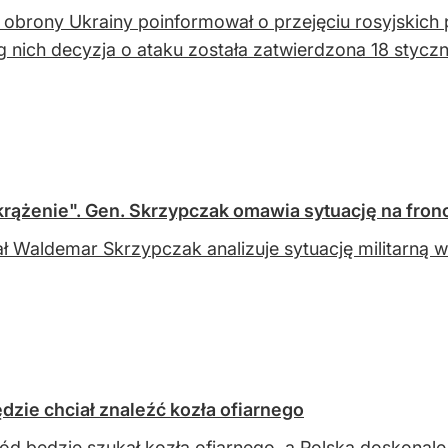
 obrony Ukrainy poinformował o przejęciu rosyjskich 
 nich decyzja o ataku została zatwierdzona 18 styczn
okrążenie". Gen. Skrzypczak omawia sytuację na fro
ł Waldemar Skrzypczak analizuje sytuację militarną w
dzie chciał znaleźć kozła ofiarnego
ód będzie szukał kozła ofiarnego, a Polska doskonale 