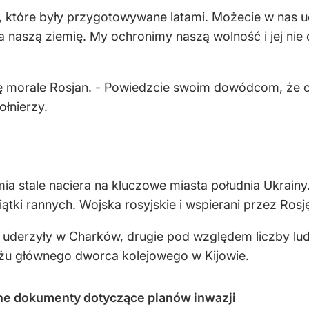
 które były przygotowywane latami. Możecie w nas ude
 naszą ziemię. My ochronimy naszą wolność i jej nie
się morale Rosjan. - Powiedzcie swoim dowódcom, że ch
łnierzy.
a stale naciera na kluczowe miasta południa Ukrainy.
iątki rannych. Wojska rosyjskie i wspierani przez Rosj
ie uderzyły w Charków, drugie pod względem liczby l
żu głównego dworca kolejowego w Kijowie.
ajne dokumenty dotyczące planów inwazji