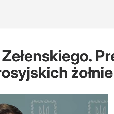
 Zełenskiego. P
rosyjskich żołni