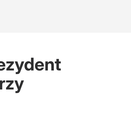
rezydent
erzy