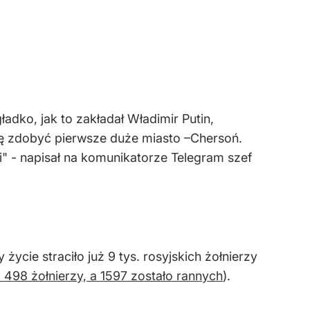
adko, jak to zakładał Władimir Putin,
ię zdobyć pierwsze duże miasto –Chersoń.
i" - napisał na komunikatorze Telegram szef
życie straciło już 9 tys. rosyjskich żołnierzy
o 498 żołnierzy, a 1597 zostało rannych
).