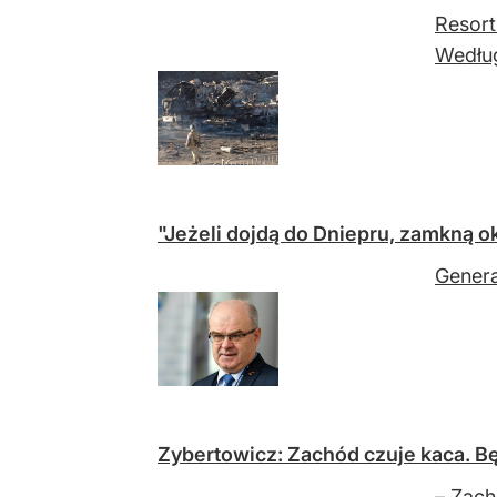
Resort
Według
"Jeżeli dojdą do Dniepru, zamkną 
Genera
Zybertowicz: Zachód czuje kaca. Bę
– Zach