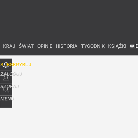
Udostępnij
0
Skomentuj
KRAJ
ŚWIAT
OPINIE
HISTORIA
TYGODNIK
KSIĄŻKI
WI
SUBSKRYBUJ
ZALOGUJ
SZUKAJ
MENU