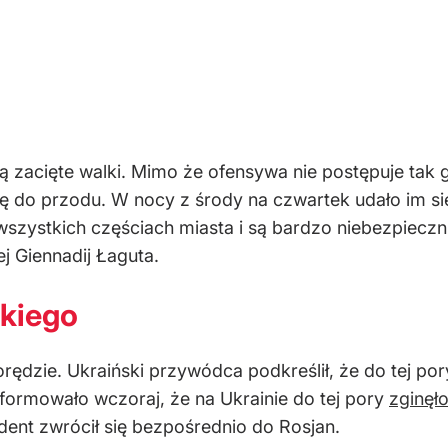
 zacięte walki. Mimo że ofensywa nie postępuje tak gł
ię do przodu. W nocy z środy na czwartek udało im s
wszystkich częściach miasta i są bardzo niebezpieczn
 Giennadij Łaguta.
skiego
ędzie. Ukraiński przywódca podkreślił, że do tej pory 
formowało wczoraj, że na Ukrainie do tej pory
zginęł
ent zwrócił się bezpośrednio do Rosjan.