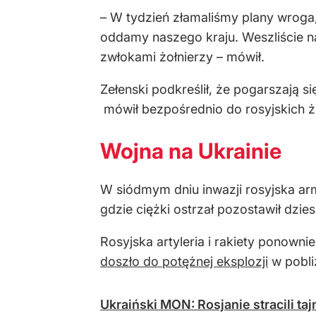
– W tydzień złamaliśmy plany wroga,
oddamy naszego kraju. Weszliście na
zwłokami żołnierzy – mówił.
Zełenski podkreślił, że pogarszają 
mówił bezpośrednio do rosyjskich żo
Wojna na Ukrainie
W siódmym dniu inwazji rosyjska armi
gdzie ciężki ostrzał pozostawił dzies
Rosyjska artyleria i rakiety ponown
doszło do potężnej eksplozji
w pobli
Ukraiński MON: Rosjanie stracili t