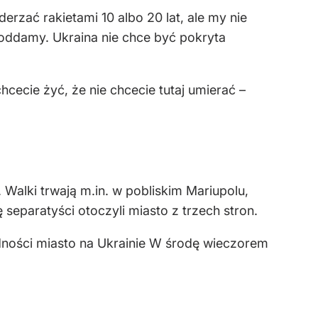
rzać rakietami 10 albo 20 lat, ale my nie
 oddamy. Ukraina nie chce być pokryta
cecie żyć, że nie chcecie tutaj umierać –
 Walki trwają m.in. w pobliskim Mariupolu,
ę separatyści otoczyli miasto z trzech stron.
udności miasto na Ukrainie W środę wieczorem