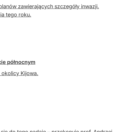
planów zawierających szczegóły inwazji.
ia tego roku.
ncie północnym
 okolicy Kijowa.
się do tego nadaje – przekonuje prof. Andrzej