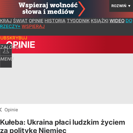
ROZWIŃ
▼
KRAJ
ŚWIAT
OPINIE
HISTORIA
TYGODNIK
KSIĄŻKI
WIDEO
DO
RZECZY+
WSPIERAJ
SUBSKRYBUJ
OPINIE
ZALOGUJ
MENU
Opinie
Kułeba: Ukraina płaci ludzkim życiem
za politykę Niemiec