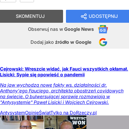
SKOMENTUJ
UDOSTĘPNIJ
Obserwuj nas
w
Google News
Dodaj jako
źródło w Google
Cejrowski: Wreszcie widać, jak Fauci wszystkich okłamał.
Lisicki: Sypie się opowieść o pandemii
Na jaw wychodzą nowe fakty ws. działalności dr.
Anthony'ego Fauciego, architekta obostrzeń covidowych
na świecie. O bulwersującej sprawie rozmawiają w
"Antysystemie" Paweł Lisicki i Wojciech Cejrowski.
Antysystem
Opinie
Świat
Tylko na DoRzeczy.pl