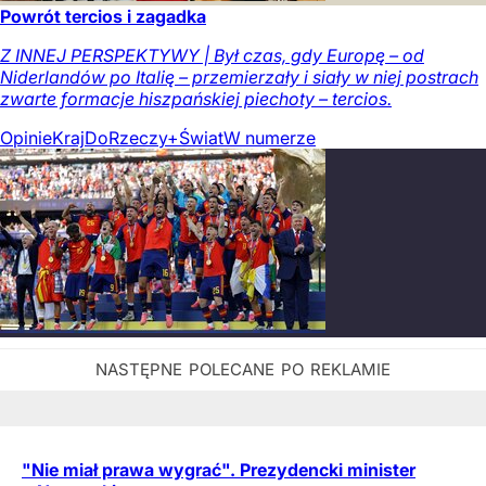
Powrót tercios i zagadka
Z INNEJ PERSPEKTYWY | Był czas, gdy Europę – od
Niderlandów po Italię – przemierzały i siały w niej postrach
zwarte formacje hiszpańskiej piechoty – tercios.
Opinie
Kraj
DoRzeczy+
Świat
W numerze
"Nie miał prawa wygrać". Prezydencki minister