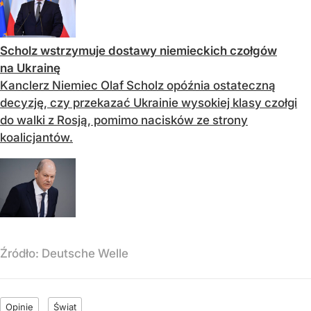
Scholz wstrzymuje dostawy niemieckich czołgów
na Ukrainę
Kanclerz Niemiec Olaf Scholz opóźnia ostateczną
decyzję, czy przekazać Ukrainie wysokiej klasy czołgi
do walki z Rosją, pomimo nacisków ze strony
koalicjantów.
Źródło:
Deutsche Welle
Opinie
Świat