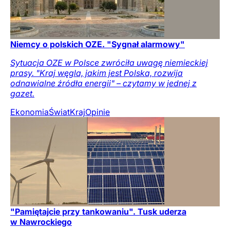
Niemcy o polskich OZE. "Sygnał alarmowy"
Sytuacja OZE w Polsce zwróciła uwagę niemieckiej
prasy. "Kraj węgla, jakim jest Polska, rozwija
odnawialne źródła energii" – czytamy w jednej z
gazet.
Ekonomia
Świat
Kraj
Opinie
"Pamiętajcie przy tankowaniu". Tusk uderza
w Nawrockiego