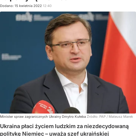
Dodano:
15
kwietnia
2022
12:40
Minister spraw zagranicznych Ukrainy Dmytro Kułeba
Źródło:
PAP
/
Mateusz Marek
Ukraina płaci życiem ludzkim za niezdecydowaną
politykę Niemiec – uważa szef ukraińskiej