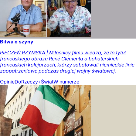
Bitwa o szyny
PIECZEŃ RZYMSKA | Miłośnicy filmu wiedzą, że to tytuł
francuskiego obrazu René Clémenta o bohaterskich
francuskich kolejarzach, którzy sabotowali niemieckie linie
zaopatrzeniowe podczas drugiej wojny światowej.
Opinie
DoRzeczy+
Świat
W numerze