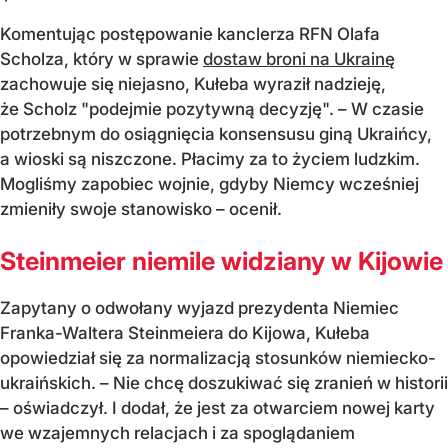
Komentując postępowanie kanclerza RFN Olafa
Scholza, który w sprawie
dostaw broni na Ukrainę
zachowuje się niejasno, Kułeba wyraził nadzieję,
że Scholz "podejmie pozytywną decyzję". – W czasie
potrzebnym do osiągnięcia konsensusu giną Ukraińcy,
a wioski są niszczone. Płacimy za to życiem ludzkim.
Mogliśmy zapobiec wojnie, gdyby Niemcy wcześniej
zmieniły swoje stanowisko – ocenił.
Steinmeier niemile widziany w Kijowie
Zapytany o odwołany wyjazd prezydenta Niemiec
Franka-Waltera Steinmeiera do Kijowa, Kułeba
opowiedział się za normalizacją stosunków niemiecko-
ukraińskich. – Nie chcę doszukiwać się zranień w historii
– oświadczył. I dodał, że jest za otwarciem nowej karty
we wzajemnych relacjach i za spoglądaniem