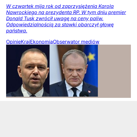
W czwartek mija rok od zaprzysiężenia Karola
Nawrockiego na prezydenta RP. W tym dniu premier
Donald Tusk zwrócił uwagę na ceny paliw.
Odpowiedzialnością za stawki obarczył głowę
państwa.
Opinie
Kraj
Ekonomia
Obserwator mediów