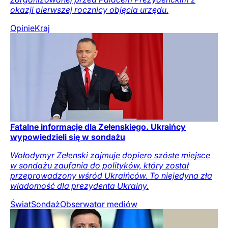
okazji pierwszej rocznicy objęcia urzędu.
Opinie
Kraj
Fatalne informacje dla Zełenskiego. Ukraińcy
wypowiedzieli się w sondażu
Wołodymyr Zełenski zajmuje dopiero szóste miejsce
w sondażu zaufania do polityków, który został
przeprowadzony wśród Ukraińców. To niejedyna zła
wiadomość dla prezydenta Ukrainy.
Świat
Sondaż
Obserwator mediów