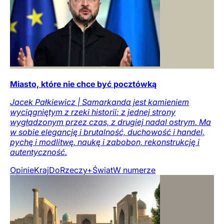
Miasto, które nie chce być pocztówką
Jacek Pałkiewicz | Samarkanda jest kamieniem
wyciągniętym z rzeki historii: z jednej strony
wygładzonym przez czas, z drugiej nadal ostrym. Ma
w sobie elegancję i brutalność, duchowość i handel,
pychę i modlitwę, naukę i zabobon, rekonstrukcję i
autentyczność.
Opinie
Kraj
DoRzeczy+
Świat
W numerze