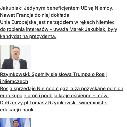
Jakubiak: Jedynym beneficjentem UE są Niemcy.
Nawet Francja do niej dokłada
Unia Europejska jest narzędziem w rękach Niemiec
do robienia interesów – uważa Marek Jakubiak, były
kandydat na prezydenta.
Rzymkowski: Spełniły się słowa Trumpa o Rosji
i Niemczech
Rosja sprzedaje Niemcom gaz, a za pozyskane od nich
euro kupuje broń i podbija kraje ościenne – mówi
DoRzeczy.pl Tomasz Rzymkowski, wiceminister
edukacji i nauki.