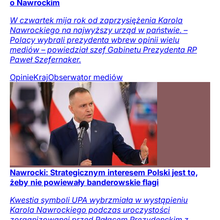
o Nawrockim
W czwartek mija rok od zaprzysiężenia Karola
Nawrockiego na najwyższy urząd w państwie. –
Polacy wybrali prezydenta wbrew opinii wielu
mediów – powiedział szef Gabinetu Prezydenta RP
Paweł Szefernaker.
Opinie
Kraj
Obserwator mediów
Nawrocki: Strategicznym interesem Polski jest to,
żeby nie powiewały banderowskie flagi
Kwestia symboli UPA wybrzmiała w wystąpieniu
Karola Nawrockiego podczas uroczystości
zorganizowanej przed Pałacem Prezydenckim z