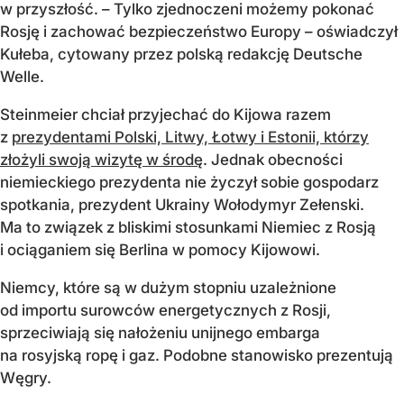
w przyszłość. – Tylko zjednoczeni możemy pokonać
Rosję i zachować bezpieczeństwo Europy – oświadczył
Kułeba, cytowany przez polską redakcję Deutsche
Welle.
Steinmeier chciał przyjechać do Kijowa razem
z
prezydentami Polski, Litwy, Łotwy i Estonii, którzy
złożyli swoją wizytę w środę
. Jednak obecności
niemieckiego prezydenta nie życzył sobie gospodarz
spotkania, prezydent Ukrainy Wołodymyr Zełenski.
Ma to związek z bliskimi stosunkami Niemiec z Rosją
i ociąganiem się Berlina w pomocy Kijowowi.
Niemcy, które są w dużym stopniu uzależnione
od importu surowców energetycznych z Rosji,
sprzeciwiają się nałożeniu unijnego embarga
na rosyjską ropę i gaz. Podobne stanowisko prezentują
Węgry.