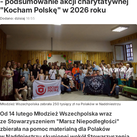
- podsumowanie akcji charytatywnej
"Kocham Polskę" w 2026 roku
Dodano:
dzisiaj
16:55
Młodzież Wszechpolska zebrała 250 tysięcy zł na Polaków w Naddniestrzu
Od 14 lutego Młodzież Wszechpolska wraz
ze Stowarzyszeniem "Marsz Niepodległości"
zbierała na pomoc materialną dla Polaków
w Naddniestrzu skupionej wokół Stowarzyszenia