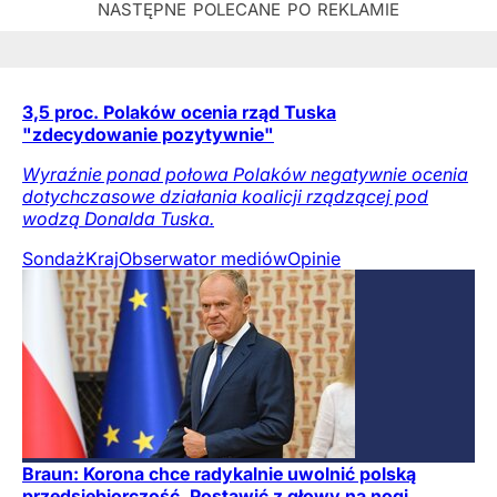
3,5 proc. Polaków ocenia rząd Tuska
"zdecydowanie pozytywnie"
Wyraźnie ponad połowa Polaków negatywnie ocenia
dotychczasowe działania koalicji rządzącej pod
wodzą Donalda Tuska.
Sondaż
Kraj
Obserwator mediów
Opinie
Braun: Korona chce radykalnie uwolnić polską
przedsiębiorczość. Postawić z głowy na nogi