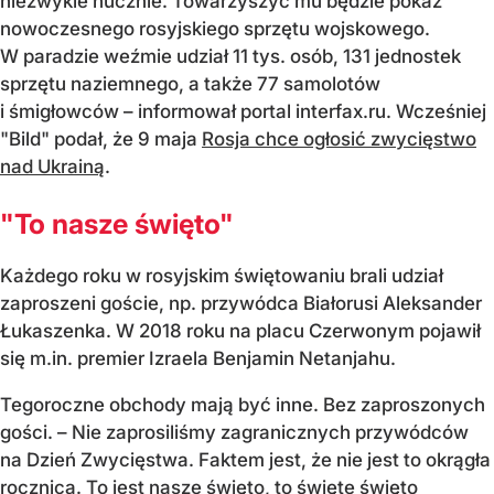
niezwykle hucznie. Towarzyszyć mu będzie pokaz
nowoczesnego rosyjskiego sprzętu wojskowego.
W paradzie weźmie udział 11 tys. osób, 131 jednostek
sprzętu naziemnego, a także 77 samolotów
i śmigłowców – informował portal interfax.ru. Wcześniej
"Bild" podał, że 9 maja
Rosja chce ogłosić zwycięstwo
nad Ukrainą
.
"To nasze święto"
Każdego roku w rosyjskim świętowaniu brali udział
zaproszeni goście, np. przywódca Białorusi Aleksander
Łukaszenka. W 2018 roku na placu Czerwonym pojawił
się m.in. premier Izraela Benjamin Netanjahu.
Tegoroczne obchody mają być inne. Bez zaproszonych
gości. – Nie zaprosiliśmy zagranicznych przywódców
na Dzień Zwycięstwa. Faktem jest, że nie jest to okrągła
rocznica. To jest nasze święto, to święte święto