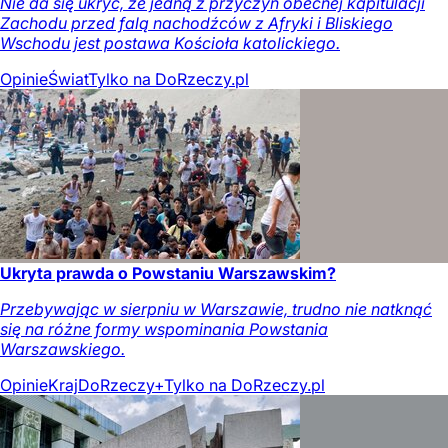
Nie da się ukryć, że jedną z przyczyn obecnej kapitulacji
Zachodu przed falą nachodźców z Afryki i Bliskiego
Wschodu jest postawa Kościoła katolickiego.
Opinie
Świat
Tylko na DoRzeczy.pl
Ukryta prawda o Powstaniu Warszawskim?
Przebywając w sierpniu w Warszawie, trudno nie natknąć
się na różne formy wspominania Powstania
Warszawskiego.
Opinie
Kraj
DoRzeczy+
Tylko na DoRzeczy.pl