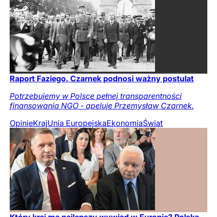
Raport Faziego. Czarnek podnosi ważny postulat
Potrzebujemy w Polsce pełnej transparentności
finansowania NGO - apeluje Przemysław Czarnek.
Opinie
Kraj
Unia Europejska
Ekonomia
Świat
Który kraj ma najlepszy wywiad w Europie? Polska