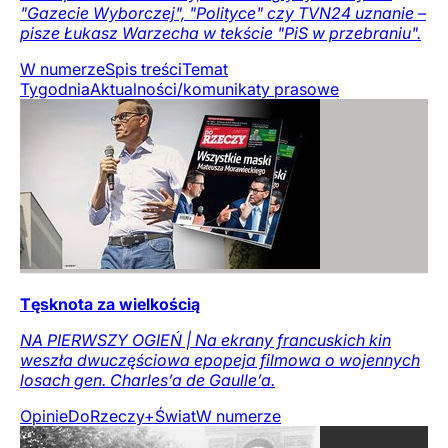
"Gazecie Wyborczej", "Polityce" czy TVN24 uznanie –
pisze Łukasz Warzecha w tekście "PiS w przebraniu".
W numerze
Spis treści
Temat
Tygodnia
Aktualności/komunikaty prasowe
Tęsknota za wielkością
NA PIERWSZY OGIEŃ | Na ekrany francuskich kin
weszła dwuczęściowa epopeja filmowa o wojennych
losach gen. Charles’a de Gaulle’a.
Opinie
DoRzeczy+
Świat
W numerze