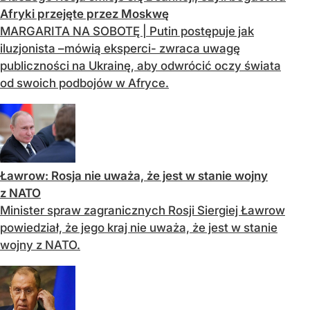
Afryki przejęte przez Moskwę
MARGARITA NA SOBOTĘ | Putin postępuje jak
iluzjonista –mówią eksperci- zwraca uwagę
publiczności na Ukrainę, aby odwrócić oczy świata
od swoich podbojów w Afryce.
Ławrow: Rosja nie uważa, że jest w stanie wojny
z NATO
Minister spraw zagranicznych Rosji Siergiej Ławrow
powiedział, że jego kraj nie uważa, że ​​jest w stanie
wojny z NATO.