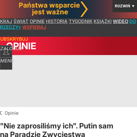
ROZWIŃ
▼
KRAJ
ŚWIAT
OPINIE
HISTORIA
TYGODNIK
KSIĄŻKI
WIDEO
DO
RZECZY+
WSPIERAJ
SUBSKRYBUJ
OPINIE
ZALOGUJ
MENU
Opinie
"Nie zaprosiliśmy ich". Putin sam
na Paradzie Zwycięstwa