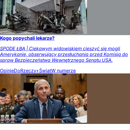
Kogo popychali lekarze?
SPODE ŁBA | Ciekawym widowiskiem cieszyć się mogli
Amerykanie, obserwujący przesłuchania przed Komisją do
spraw Bezpieczeństwa Wewnętrznego Senatu USA.
Opinie
DoRzeczy+
Świat
W numerze