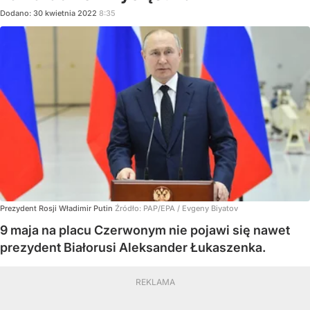
Dodano:
30
kwietnia
2022
8:35
Prezydent Rosji Władimir Putin
Źródło:
PAP/EPA
/
Evgeny Biyatov
9 maja na placu Czerwonym nie pojawi się nawet
prezydent Białorusi Aleksander Łukaszenka.