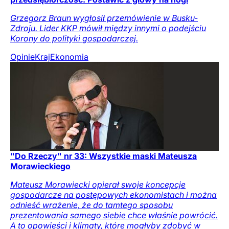
Grzegorz Braun wygłosił przemówienie w Busku-
Zdroju. Lider KKP mówił między innymi o podejściu
Korony do polityki gospodarczej.
Opinie
Kraj
Ekonomia
"Do Rzeczy" nr 33: Wszystkie maski Mateusza
Morawieckiego
Mateusz Morawiecki opierał swoje koncepcje
gospodarcze na postępowych ekonomistach i można
odnieść wrażenie, że do tamtego sposobu
prezentowania samego siebie chce właśnie powrócić.
A to opowieści i klimaty, które mogłyby zdobyć w