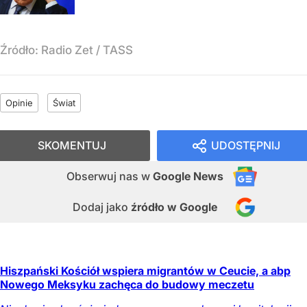
Źródło:
Radio Zet
/
TASS
Opinie
Świat
SKOMENTUJ
UDOSTĘPNIJ
Obserwuj nas
w
Google News
Dodaj jako
źródło w Google
Hiszpański Kościół wspiera migrantów w Ceucie, a abp
Nowego Meksyku zachęca do budowy meczetu