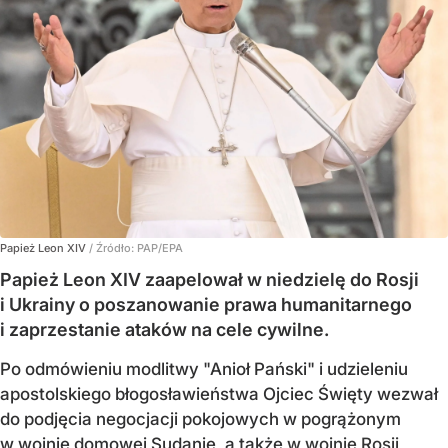
Papież Leon XIV
/ Źródło:
PAP/EPA
Papież Leon XIV zaapelował w niedzielę do Rosji
i Ukrainy o poszanowanie prawa humanitarnego
i zaprzestanie ataków na cele cywilne.
Po odmówieniu modlitwy "Anioł Pański" i udzieleniu
apostolskiego błogosławieństwa Ojciec Święty wezwał
do podjęcia negocjacji pokojowych w pogrążonym
w wojnie domowej Sudanie, a także
w wojnie Rosji