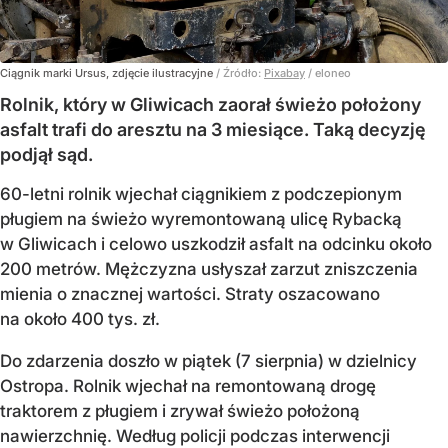
Ciągnik marki Ursus, zdjęcie ilustracyjne
/ Źródło:
Pixabay
/
eloneo
Rolnik, który w Gliwicach zaorał świeżo położony
asfalt trafi do aresztu na 3 miesiące. Taką decyzję
podjął sąd.
60-letni rolnik wjechał ciągnikiem z podczepionym
pługiem na świeżo wyremontowaną ulicę Rybacką
w Gliwicach i celowo uszkodził asfalt na odcinku około
200 metrów. Mężczyzna usłyszał zarzut zniszczenia
mienia o znacznej wartości. Straty oszacowano
na około 400 tys. zł.
Do zdarzenia doszło w piątek (7 sierpnia) w dzielnicy
Ostropa. Rolnik wjechał na remontowaną drogę
traktorem z pługiem i zrywał świeżo położoną
nawierzchnię. Według policji podczas interwencji