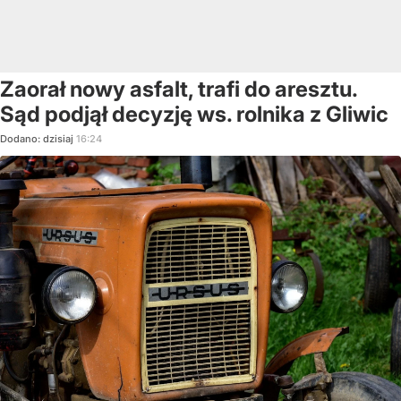
Zaorał nowy asfalt, trafi do aresztu.
Sąd podjął decyzję ws. rolnika z Gliwic
Dodano:
dzisiaj
16:24