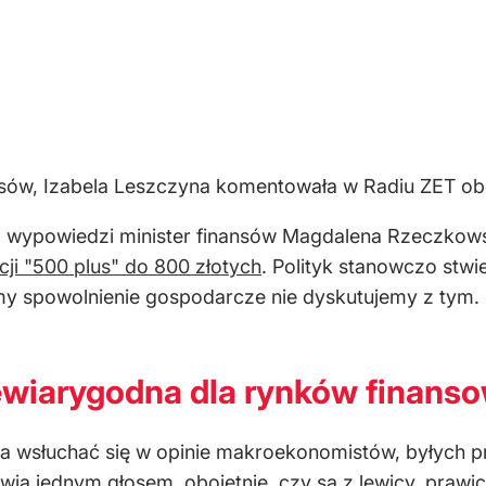
ansów, Izabela Leszczyna komentowała w Radiu ZET o
. do wypowiedzi minister finansów Magdalena Rzeczko
cji "500 plus" do 800 złotych
. Polityk stanowczo stwie
y spowolnienie gospodarcze nie dyskutujemy z tym. S
ewiarygodna dla rynków finans
a wsłuchać się w opinie makroekonomistów, byłych 
ią jednym głosem, obojętnie, czy są z lewicy, prawi