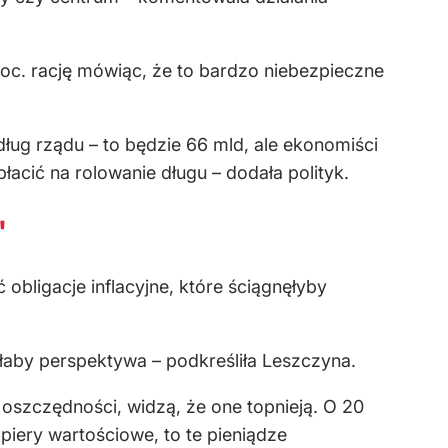
roc. rację mówiąc, że to bardzo niebezpieczne
dług rządu – to będzie 66 mld, ale ekonomiści
acić na rolowanie długu – dodała polityk.
"
 obligacje inflacyjne, które ściągnęłyby
byłaby perspektywa – podkreśliła Leszczyna.
oszczędności, widzą, że one topnieją. O 20
piery wartościowe, to te pieniądze