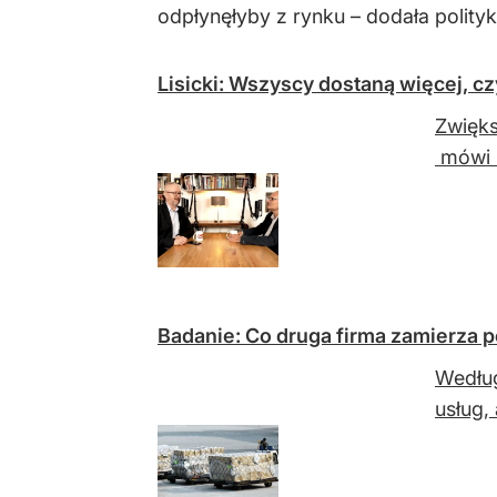
odpłynęłyby z rynku – dodała polityk
Lisicki: Wszyscy dostaną więcej, cz
Zwięks
mówi R
Badanie: Co druga firma zamierza 
Według
usług,