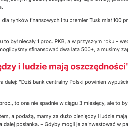
a.
 dla rynków finansowych i tu premier Tusk miał 100 p
u to był niecały 1 proc. PKB, a w przyszłym roku – we
e moglibyśmy sfinansować dwa lata 500+, a musimy zapł
dzy i ludzie mają oszczędności
a dalej: "Dziś bank centralny Polski powinien wypuścić
7 proc., to ona nie spadnie w ciągu 3 miesięcy, ale to 
em, a podażą, mamy za dużo pieniędzy i ludzie mają 
ła dalej posłanka. – Gdyby mogli je zainwestować w pa