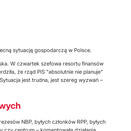
becną sytuację gospodarczą w Polsce.
wska. W czwartek szefowa resortu finansów
rdziła, że rząd PiS "absolutnie nie planuje"
ytuacja jest trudna, jest szereg wyzwań –
owych
prezesów NBP, byłych członków RPP, byłych
cy czy centrum – komentowała działania