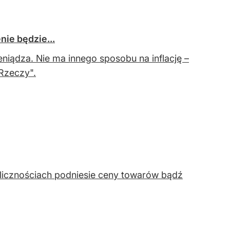
nie będzie...
niądza. Nie ma innego sposobu na inflację –
Rzeczy".
licznościach podniesie ceny towarów bądź