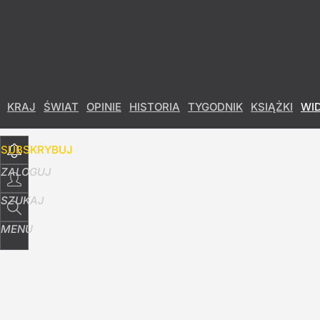
Udostępnij
23
Skomentuj
KRAJ
ŚWIAT
OPINIE
HISTORIA
TYGODNIK
KSIĄŻKI
WI
SUBSKRYBUJ
ZALOGUJ
SZUKAJ
MENU