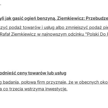
.
yli jak gasić ogień benzyną. Ziemkiewicz: Przebudze
zyć podaż towarów i usług albo zmniejszyć podaż pie
afał Ziemkiewicz w najnowszym odcinku "Polski Do 
podnieść ceny towarów lub usług
 badania, połowa firm przyznaje, że w obecnych oko
 a co trzecia wstrzyma inwestycje.