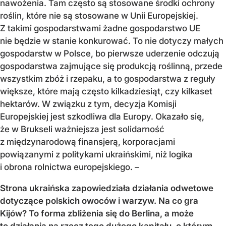
nawożenia. Tam często są stosowane środki ochrony
roślin, które nie są stosowane w Unii Europejskiej.
Z takimi gospodarstwami żadne gospodarstwo UE
nie będzie w stanie konkurować. To nie dotyczy małych
gospodarstw w Polsce, bo pierwsze uderzenie odczują
gospodarstwa zajmujące się produkcją roślinną, przede
wszystkim zbóż i rzepaku, a to gospodarstwa z reguły
większe, które mają często kilkadziesiąt, czy kilkaset
hektarów. W związku z tym, decyzja Komisji
Europejskiej jest szkodliwa dla Europy. Okazało się,
że w Brukseli ważniejsza jest solidarność
z międzynarodową finansjerą, korporacjami
powiązanymi z politykami ukraińskimi, niż logika
i obrona rolnictwa europejskiego. –
Strona ukraińska zapowiedziała działania odwetowe
dotyczące polskich owoców i warzyw. Na co gra
Kijów? To forma zbliżenia się do Berlina, a może
to działania na rzecz tego dużego kapitału, o którym