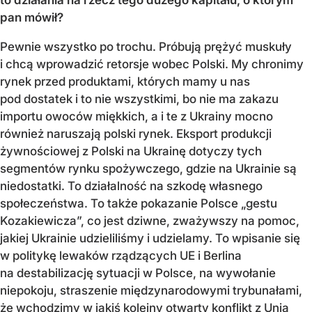
pan mówił?
Pewnie wszystko po trochu. Próbują prężyć muskuły
i chcą wprowadzić retorsje wobec Polski. My chronimy
rynek przed produktami, których mamy u nas
pod dostatek i to nie wszystkimi, bo nie ma zakazu
importu owoców miękkich, a i te z Ukrainy mocno
również naruszają polski rynek. Eksport produkcji
żywnościowej z Polski na Ukrainę dotyczy tych
segmentów rynku spożywczego, gdzie na Ukrainie są
niedostatki. To działalność na szkodę własnego
społeczeństwa. To także pokazanie Polsce „gestu
Kozakiewicza”, co jest dziwne, zważywszy na pomoc,
jakiej Ukrainie udzieliliśmy i udzielamy. To wpisanie się
w politykę lewaków rządzących UE i Berlina
na destabilizację sytuacji w Polsce, na wywołanie
niepokoju, straszenie międzynarodowymi trybunałami,
że wchodzimy w jakiś kolejny otwarty konflikt z Unią