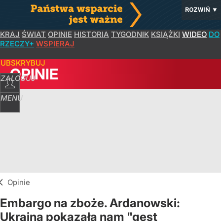
ROZWIŃ
▼
KRAJ
ŚWIAT
OPINIE
HISTORIA
TYGODNIK
KSIĄŻKI
WIDEO
DO
RZECZY+
WSPIERAJ
SUBSKRYBUJ
OPINIE
ZALOGUJ
MENU
Opinie
Embargo na zboże. Ardanowski:
Ukraina pokazała nam "gest