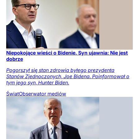
Niepokojące wieści o Bidenie. Syn ujawnia: Nie jest
dobrze
Pogorszył się stan zdrowia byłego prezydenta
Stanów Zjednoczonych, Joe Bidena. Poinformował o
tym jego syn, Hunter Biden.
Świat
Obserwator mediów