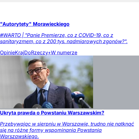
"Autorytety" Morawieckiego
#WARTO | "Panie Premierze, co z COVID-19, co z
sanitaryzmem, co z 200 tys. nadmiarowych zgonów?".
Opinie
Kraj
DoRzeczy+
W numerze
Ukryta prawda o Powstaniu Warszawskim?
Przebywając w sierpniu w Warszawie, trudno nie natknąć
się na różne formy wspominania Powstania
Warszawskiego.