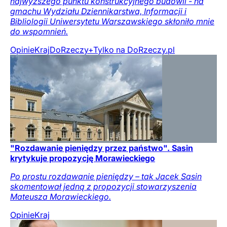
najwyższego punktu konstrukcyjnego budowli - na
gmachu Wydziału Dziennikarstwa, Informacji i
Bibliologii Uniwersytetu Warszawskiego skłoniło mnie
do wspomnień.
Opinie
Kraj
DoRzeczy+
Tylko na DoRzeczy.pl
"Rozdawanie pieniędzy przez państwo". Sasin
krytykuje propozycję Morawieckiego
Po prostu rozdawanie pieniędzy – tak Jacek Sasin
skomentował jedną z propozycji stowarzyszenia
Mateusza Morawieckiego.
Opinie
Kraj