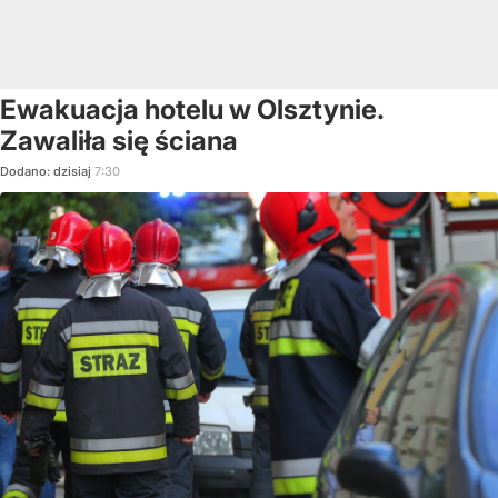
Ewakuacja hotelu w Olsztynie.
Zawaliła się ściana
Dodano:
dzisiaj
7:30