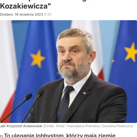
Kozakiewicza"
Dodano:
19
września
2023
9:30
Jan Krzysztof Ardanowski
Źródło:
Flickr
/
Kancelaria Premiera / Domena Publiczna
– To uleganie lobbystom, którzy mają ziemię