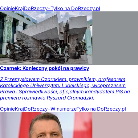
Opinie
Kraj
DoRzeczy+
Tylko na DoRzeczy.pl
Czarnek: Konieczny pokój na prawicy
Z Przemysławem Czarnkiem, prawnikiem, profesorem
Katolickiego Uniwersytetu Lubelskiego, wiceprezesem
Prawa i Sprawiedliwości, oficjalnym kandydatem PiS na
premiera rozmawia Ryszard Gromadzki.
Opinie
Kraj
DoRzeczy+
W numerze
Tylko na DoRzeczy.pl