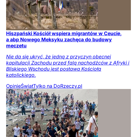
Hiszpański Kościół wspiera migrantów w Ceucie,
a abp Nowego Meksyku zachęca do budowy
meczetu
Nie da się ukryć, że jedną z przyczyn obecnej
kapitulacji Zachodu przed falą nachodźców z Afryki i
Bliskiego Wschodu jest postawa Kościoła
katolickiego.
Opinie
Świat
Tylko na DoRzeczy.pl