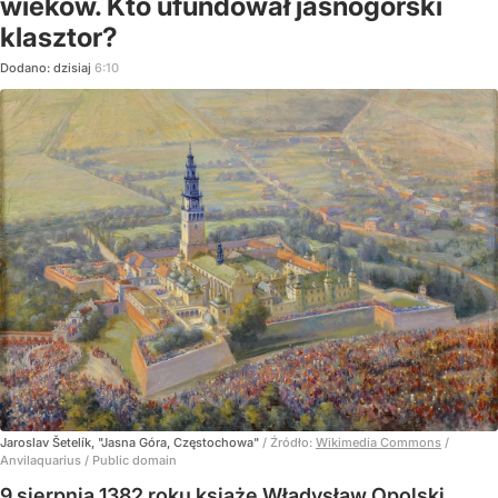
wieków. Kto ufundował jasnogórski
klasztor?
Dodano:
dzisiaj
6:10
Jaroslav Šetelík, "Jasna Góra, Częstochowa"
/ Źródło:
Wikimedia Commons
/
Anvilaquarius / Public domain
9 sierpnia 1382 roku książę Władysław Opolski