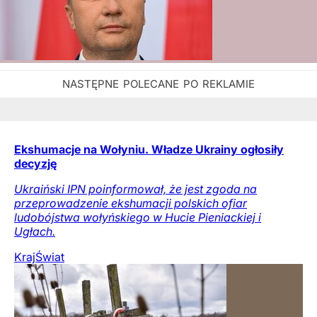
Ekshumacje na Wołyniu. Władze Ukrainy ogłosiły
decyzję
Ukraiński IPN poinformował, że jest zgoda na
przeprowadzenie ekshumacji polskich ofiar
ludobójstwa wołyńskiego w Hucie Pieniackiej i
Ugłach.
Kraj
Świat