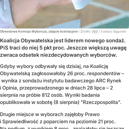
Obwodowa Komisja Wyborcza, zdjęcie ilustracyjne
/ Źródło:
PAP
/
Łukasz Gągulski
Koalicja Obywatelska jest liderem nowego sondaż.
PiS traci do niej 5 pkt proc. Jeszcze większą uwagę
zwraca odsetek niezdecydowanych wyborców.
Gdyby wybory odbywały się dzisiaj, na Koalicję
Obywatelską zagłosowałoby 26 proc. respondentów –
wynika z sondażu instytutu badawczego ARC Rynek
i Opinia, przeprowadzonego w dniach 28 lipca – 2
sierpnia na próbie 812 osób. Wyniki badania
opublikowała w sobotę (8 sierpnia) "Rzeczpospolita".
Drugie miejsce w wyborach zajęłoby Prawo
i Sprawiedliwość z poparciem na poziomie 21 proc.
Na podium, z wynikiem 8 proc., znalazłaby się jeszcze