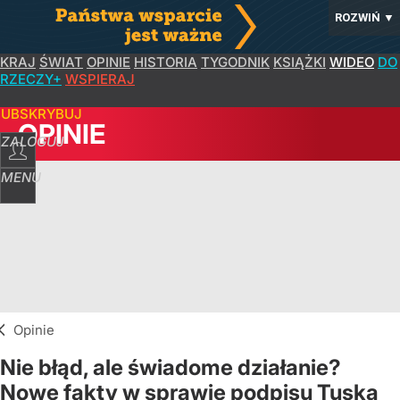
ROZWIŃ
▼
KRAJ
ŚWIAT
OPINIE
HISTORIA
TYGODNIK
KSIĄŻKI
WIDEO
DO
RZECZY+
WSPIERAJ
SUBSKRYBUJ
OPINIE
ZALOGUJ
MENU
Opinie
Nie błąd, ale świadome działanie?
Nowe fakty w sprawie podpisu Tuska