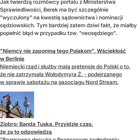
Jak twierdzą rozmówcy portalu z Ministerstwa
Sprawiedliwości, Berek ma być szczególnie
"wyczulony" na kwestię sądownictwa i nominacji
sędziowskich. Tym bardziej zatem dziwi fakt, że miałby
popełnić błąd w przypadku tzw. "neosędziego".
"Niemcy nie zapomną tego Polakom". Wściekłość
w Berlinie
Niemiecki rząd i służby mają pretensje do Polski o to,
że nie zatrzymała Wołodymyra Ż. - podejrzanego
w sprawie sabotażu na gazociągu Nord Stream.
Ziobro: Banda Tuska. Przyjdzie czas,
że za to odpowiedzą
"Bezprawna decyzja o finansowym zagłodzeniu