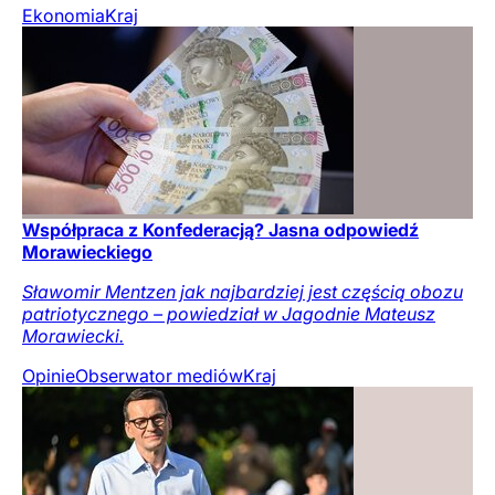
Ekonomia
Kraj
Współpraca z Konfederacją? Jasna odpowiedź
Morawieckiego
Sławomir Mentzen jak najbardziej jest częścią obozu
patriotycznego – powiedział w Jagodnie Mateusz
Morawiecki.
Opinie
Obserwator mediów
Kraj