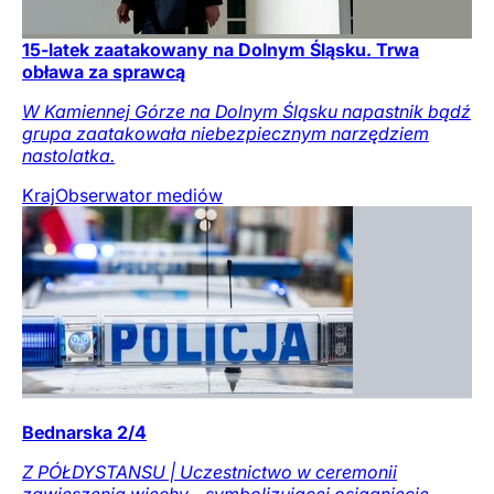
15-latek zaatakowany na Dolnym Śląsku. Trwa
obława za sprawcą
W Kamiennej Górze na Dolnym Śląsku napastnik bądź
grupa zaatakowała niebezpiecznym narzędziem
nastolatka.
Kraj
Obserwator mediów
Bednarska 2/4
Z PÓŁDYSTANSU | Uczestnictwo w ceremonii
zawieszenia wiechy - symbolizującej osiągnięcie