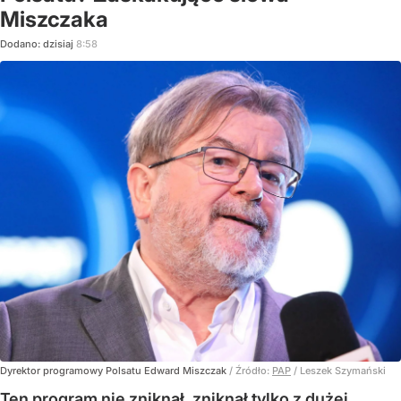
Miszczaka
Dodano:
dzisiaj
8:58
Dyrektor programowy Polsatu Edward Miszczak
/ Źródło:
PAP
/
Leszek Szymański
Ten program nie zniknął, zniknął tylko z dużej