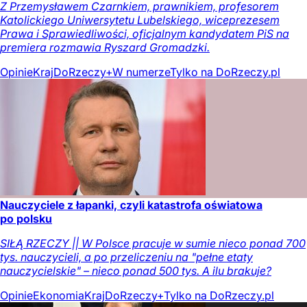
Z Przemysławem Czarnkiem, prawnikiem, profesorem
Katolickiego Uniwersytetu Lubelskiego, wiceprezesem
Prawa i Sprawiedliwości, oficjalnym kandydatem PiS na
premiera rozmawia Ryszard Gromadzki.
Opinie
Kraj
DoRzeczy+
W numerze
Tylko na DoRzeczy.pl
Nauczyciele z łapanki, czyli katastrofa oświatowa
po polsku
SIŁĄ RZECZY || W Polsce pracuje w sumie nieco ponad 700
tys. nauczycieli, a po przeliczeniu na "pełne etaty
nauczycielskie" – nieco ponad 500 tys. A ilu brakuje?
Opinie
Ekonomia
Kraj
DoRzeczy+
Tylko na DoRzeczy.pl