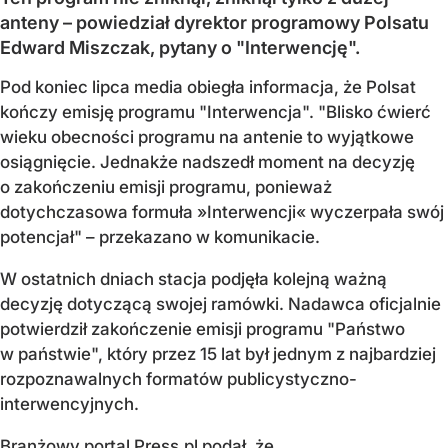
anteny – powiedział dyrektor programowy Polsatu
Edward Miszczak, pytany o "Interwencję".
Pod koniec lipca media obiegła informacja, że Polsat
kończy emisję programu "Interwencja". "Blisko ćwierć
wieku obecności programu na antenie to wyjątkowe
osiągnięcie. Jednakże nadszedł moment na decyzję
o zakończeniu emisji programu, ponieważ
dotychczasowa formuła »Interwencji« wyczerpała swój
potencjał" – przekazano w komunikacie.
W ostatnich dniach stacja podjęła kolejną ważną
decyzję dotyczącą swojej ramówki. Nadawca oficjalnie
potwierdził zakończenie emisji programu "Państwo
w państwie", który przez 15 lat był jednym z najbardziej
rozpoznawalnych formatów publicystyczno-
interwencyjnych.
Branżowy portal Press.pl podał, że...