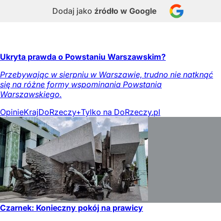
Dodaj jako
źródło w Google
Ukryta prawda o Powstaniu Warszawskim?
Przebywając w sierpniu w Warszawie, trudno nie natknąć
się na różne formy wspominania Powstania
Warszawskiego.
Opinie
Kraj
DoRzeczy+
Tylko na DoRzeczy.pl
Czarnek: Konieczny pokój na prawicy