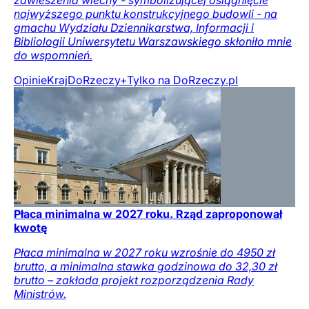
najwyższego punktu konstrukcyjnego budowli - na
gmachu Wydziału Dziennikarstwa, Informacji i
Bibliologii Uniwersytetu Warszawskiego skłoniło mnie
do wspomnień.
Opinie
Kraj
DoRzeczy+
Tylko na DoRzeczy.pl
Płaca minimalna w 2027 roku. Rząd zaproponował
kwotę
Płaca minimalna w 2027 roku wzrośnie do 4950 zł
brutto, a minimalna stawka godzinowa do 32,30 zł
brutto – zakłada projekt rozporządzenia Rady
Ministrów.