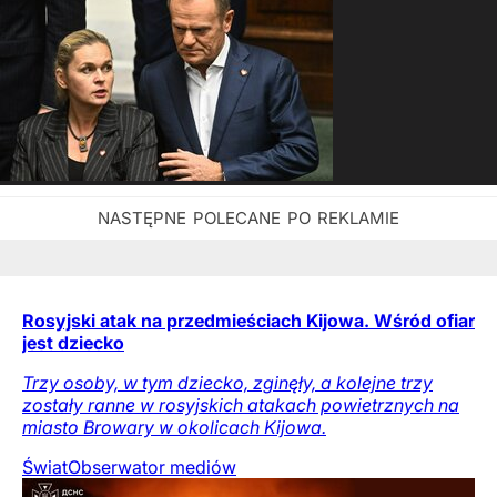
Rosyjski atak na przedmieściach Kijowa. Wśród ofiar
jest dziecko
Trzy osoby, w tym dziecko, zginęły, a kolejne trzy
zostały ranne w rosyjskich atakach powietrznych na
miasto Browary w okolicach Kijowa.
Świat
Obserwator mediów