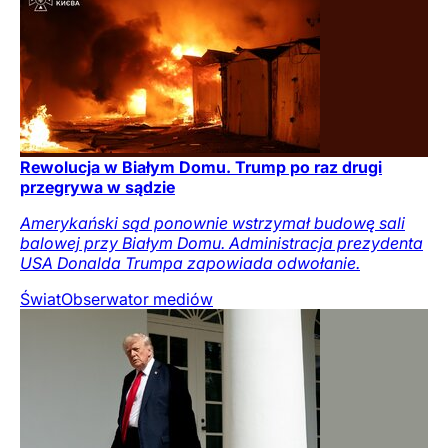
Rewolucja w Białym Domu. Trump po raz drugi
przegrywa w sądzie
Amerykański sąd ponownie wstrzymał budowę sali
balowej przy Białym Domu. Administracja prezydenta
USA Donalda Trumpa zapowiada odwołanie.
Świat
Obserwator mediów