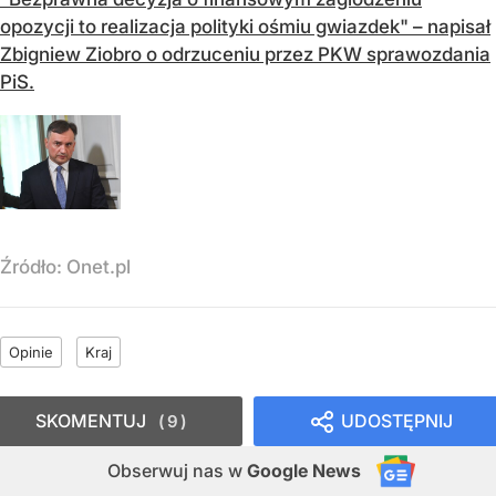
opozycji to realizacja polityki ośmiu gwiazdek" – napisał
Zbigniew Ziobro o odrzuceniu przez PKW sprawozdania
PiS.
Źródło:
Onet.pl
Opinie
Kraj
SKOMENTUJ
UDOSTĘPNIJ
9
Obserwuj nas
w
Google News