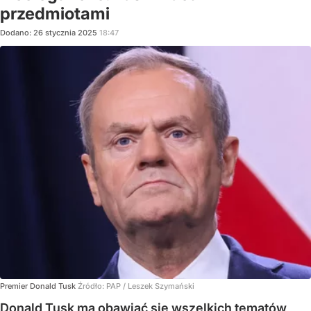
przedmiotami
Dodano:
26
stycznia
2025
18:47
Premier Donald Tusk
Źródło:
PAP
/
Leszek Szymański
Donald Tusk ma obawiać się wszelkich tematów