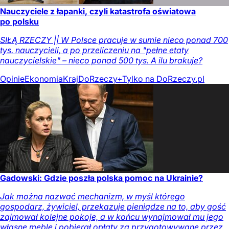
Nauczyciele z łapanki, czyli katastrofa oświatowa
po polsku
SIŁĄ RZECZY || W Polsce pracuje w sumie nieco ponad 700
tys. nauczycieli, a po przeliczeniu na "pełne etaty
nauczycielskie" – nieco ponad 500 tys. A ilu brakuje?
Opinie
Ekonomia
Kraj
DoRzeczy+
Tylko na DoRzeczy.pl
Gadowski: Gdzie poszła polska pomoc na Ukrainie?
Jak można nazwać mechanizm, w myśl którego
gospodarz, żywiciel, przekazuje pieniądze na to, aby gość
zajmował kolejne pokoje, a w końcu wynajmował mu jego
własne meble i pobierał opłaty za przygotowywane przez