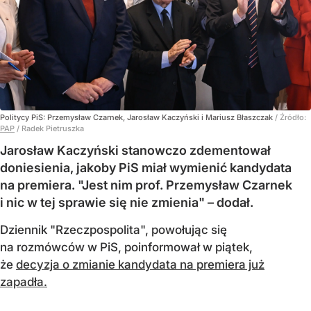
Politycy PiS: Przemysław Czarnek, Jarosław Kaczyński i Mariusz Błaszczak
/ Źródło:
PAP
/
Radek Pietruszka
Jarosław Kaczyński stanowczo zdementował
doniesienia, jakoby PiS miał wymienić kandydata
na premiera. "Jest nim prof. Przemysław Czarnek
i nic w tej sprawie się nie zmienia" – dodał.
Dziennik "Rzeczpospolita", powołując się
na rozmówców w PiS, poinformował w piątek,
że
decyzja o zmianie kandydata na premiera już
zapadła.