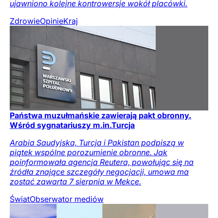
ujawniono kolejne kontrowersje wokół placówki.
Zdrowie
Opinie
Kraj
Państwa muzułmańskie zawierają pakt obronny.
Wśród sygnatariuszy m.in.Turcja
Arabia Saudyjska, Turcja i Pakistan podpiszą w
piątek wspólne porozumienie obronne. Jak
poinformowała agencja Reutera, powołując się na
źródła znające szczegóły negocjacji, umowa ma
zostać zawarta 7 sierpnia w Mekce.
Świat
Obserwator mediów