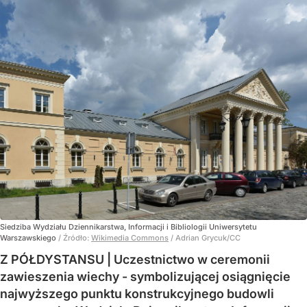
Siedziba Wydziału Dziennikarstwa, Informacji i Bibliologii Uniwersytetu
Warszawskiego
/ Źródło:
Wikimedia Commons
/
Adrian Grycuk/CC
Z PÓŁDYSTANSU | Uczestnictwo w ceremonii
zawieszenia wiechy - symbolizującej osiągnięcie
najwyższego punktu konstrukcyjnego budowli