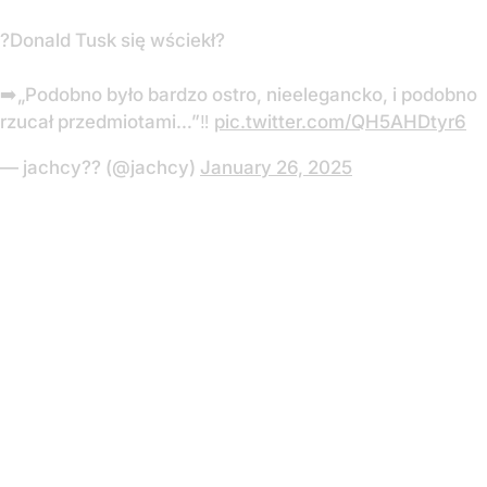
?Donald Tusk się wściekł?
➡️„Podobno było bardzo ostro, nieelegancko, i podobno
rzucał przedmiotami…”‼️
pic.twitter.com/QH5AHDtyr6
— jachcy?? (@jachcy)
January 26, 2025