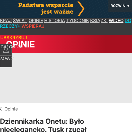
ROZWIŃ
▼
KRAJ
ŚWIAT
OPINIE
HISTORIA
TYGODNIK
KSIĄŻKI
WIDEO
DO
RZECZY+
WSPIERAJ
SUBSKRYBUJ
OPINIE
ZALOGUJ
MENU
Opinie
Dziennikarka Onetu: Było
nieelegancko. Tusk rzucał