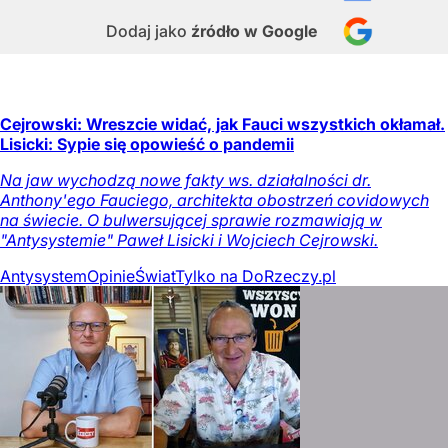
Dodaj jako
źródło w Google
Cejrowski: Wreszcie widać, jak Fauci wszystkich okłamał.
Lisicki: Sypie się opowieść o pandemii
Na jaw wychodzą nowe fakty ws. działalności dr.
Anthony'ego Fauciego, architekta obostrzeń covidowych
na świecie. O bulwersującej sprawie rozmawiają w
"Antysystemie" Paweł Lisicki i Wojciech Cejrowski.
Antysystem
Opinie
Świat
Tylko na DoRzeczy.pl