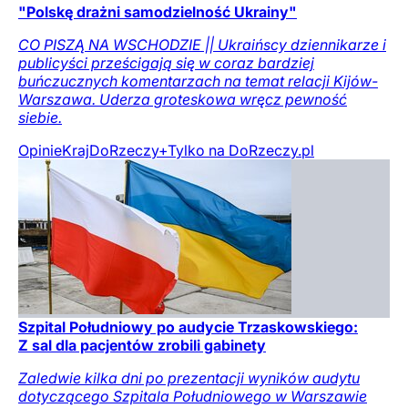
"Polskę drażni samodzielność Ukrainy"
CO PISZĄ NA WSCHODZIE || Ukraińscy dziennikarze i
publicyści prześcigają się w coraz bardziej
buńczucznych komentarzach na temat relacji Kijów-
Warszawa. Uderza groteskowa wręcz pewność
siebie.
Opinie
Kraj
DoRzeczy+
Tylko na DoRzeczy.pl
Szpital Południowy po audycie Trzaskowskiego:
Z sal dla pacjentów zrobili gabinety
Zaledwie kilka dni po prezentacji wyników audytu
dotyczącego Szpitala Południowego w Warszawie