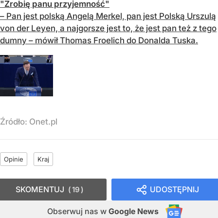
"Zrobię panu przyjemność"
– Pan jest polską Angelą Merkel, pan jest Polską Urszulą
von der Leyen, a najgorsze jest to, że jest pan też z tego
dumny – mówił Thomas Froelich do Donalda Tuska.
Źródło:
Onet.pl
Opinie
Kraj
SKOMENTUJ
UDOSTĘPNIJ
19
Obserwuj nas
w
Google News