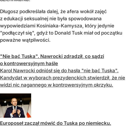
Długosz podkreślała dalej, że afera wokół zajęć
z edukacji seksualnej nie była spowodowana
wypowiedziami Kosiniaka-Kamysza, który jedynie
"podłączył się", gdyż to Donald Tusk miał od początku
poważne wątpliwości.
"Nie bać Tuska". Nawrocki zdradził, co sądzi
o kontrowersyjnym haśle
Karol Nawrocki odniósł się do hasła "nie bać Tuska".
Kandydat w wyborach prezydenckich stwierdził, że nie
widzi nic nagannego w kontrowersyjnym okrzyku.
Europoseł zaczął mówić do Tuska po niemiecku.