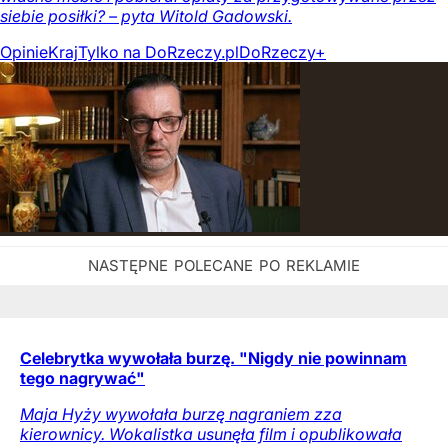
siebie posiłki? – pyta Witold Gadowski.
Opinie
Kraj
Tylko na DoRzeczy.pl
DoRzeczy+
Celebrytka wywołała burzę. "Nigdy nie powinnam
tego nagrywać"
Maja Hyży wywołała burzę nagraniem zza
kierownicy. Wokalistka usunęła film i opublikowała