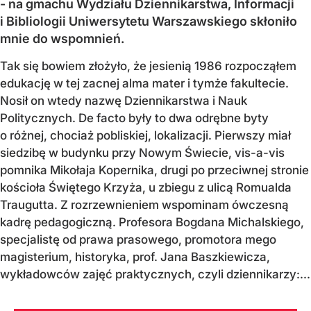
- na gmachu Wydziału Dziennikarstwa, Informacji
i Bibliologii Uniwersytetu Warszawskiego skłoniło
mnie do wspomnień.
Tak się bowiem złożyło, że jesienią 1986 rozpocząłem
edukację w tej zacnej alma mater i tymże fakultecie.
Nosił on wtedy nazwę Dziennikarstwa i Nauk
Politycznych. De facto były to dwa odrębne byty
o różnej, chociaż pobliskiej, lokalizacji. Pierwszy miał
siedzibę w budynku przy Nowym Świecie, vis-a-vis
pomnika Mikołaja Kopernika, drugi po przeciwnej stronie
kościoła Świętego Krzyża, u zbiegu z ulicą Romualda
Traugutta. Z rozrzewnieniem wspominam ówczesną
kadrę pedagogiczną. Profesora Bogdana Michalskiego,
specjalistę od prawa prasowego, promotora mego
magisterium, historyka, prof. Jana Baszkiewicza,
wykładowców zajęć praktycznych, czyli dziennikarzy:...