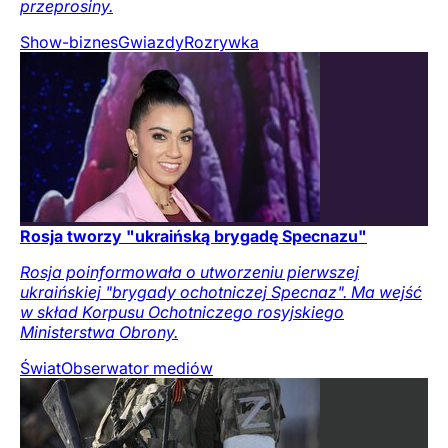
przeprosiny.
Show-biznes
Gwiazdy
Rozrywka
Rosja tworzy "ukraińską brygadę Specnazu"
Rosja poinformowała o utworzeniu pierwszej
ukraińskiej "brygady ochotniczej Specnaz". Ma wejść
w skład Korpusu Ochotniczego rosyjskiego
Ministerstwa Obrony.
Świat
Obserwator mediów