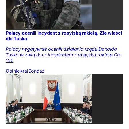
Polacy ocenili incydent z rosyjską rakietą. Złe wieści
dla Tuska
Polacy negatywnie ocenili działania rządu Donalda
Tuska w związku z incydentem z rosyjską rakieta Ch-
101.
Opinie
Kraj
Sondaż