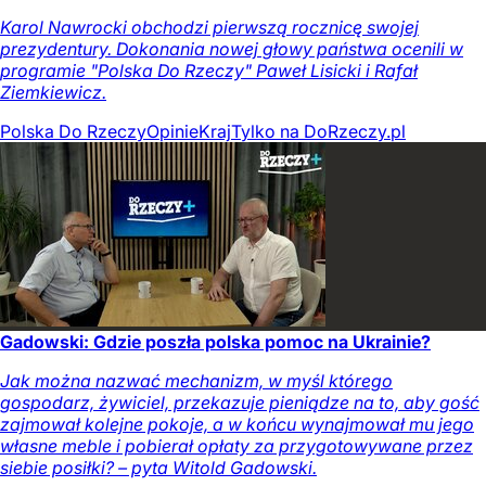
Karol Nawrocki obchodzi pierwszą rocznicę swojej
prezydentury. Dokonania nowej głowy państwa ocenili w
programie "Polska Do Rzeczy" Paweł Lisicki i Rafał
Ziemkiewicz.
Polska Do Rzeczy
Opinie
Kraj
Tylko na DoRzeczy.pl
Gadowski: Gdzie poszła polska pomoc na Ukrainie?
Jak można nazwać mechanizm, w myśl którego
gospodarz, żywiciel, przekazuje pieniądze na to, aby gość
zajmował kolejne pokoje, a w końcu wynajmował mu jego
własne meble i pobierał opłaty za przygotowywane przez
siebie posiłki? – pyta Witold Gadowski.