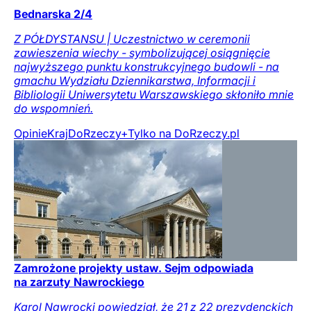
Bednarska 2/4
Z PÓŁDYSTANSU | Uczestnictwo w ceremonii
zawieszenia wiechy - symbolizującej osiągnięcie
najwyższego punktu konstrukcyjnego budowli - na
gmachu Wydziału Dziennikarstwa, Informacji i
Bibliologii Uniwersytetu Warszawskiego skłoniło mnie
do wspomnień.
Opinie
Kraj
DoRzeczy+
Tylko na DoRzeczy.pl
Zamrożone projekty ustaw. Sejm odpowiada
na zarzuty Nawrockiego
Karol Nawrocki powiedział, że 21 z 22 prezydenckich