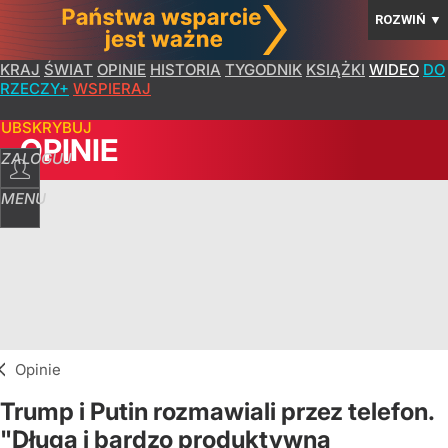
ROZWIŃ
▼
KRAJ
ŚWIAT
OPINIE
HISTORIA
TYGODNIK
KSIĄŻKI
WIDEO
DO
RZECZY+
WSPIERAJ
SUBSKRYBUJ
OPINIE
ZALOGUJ
MENU
Opinie
Trump i Putin rozmawiali przez telefon.
"Długa i bardzo produktywna