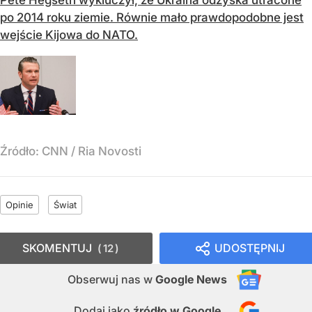
po 2014 roku ziemie. Równie mało prawdopodobne jest
wejście Kijowa do NATO.
Źródło:
CNN
/
Ria Novosti
Opinie
Świat
SKOMENTUJ
UDOSTĘPNIJ
12
Obserwuj nas
w
Google News
Dodaj jako
źródło w Google