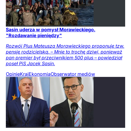
Sasin uderza w pomysł Morawieckiego.
"Rozdawanie pieniędzy"
Rozwój Plus Mateusza Morawieckiego proponuje tzw.
pensję rodzicielską. – Mnie to trochę dziwi, ponieważ
pan premier był przeciwnikiem 500 plus – powiedział
poseł PiS Jacek Sasin.
Opinie
Kraj
Ekonomia
Obserwator mediów