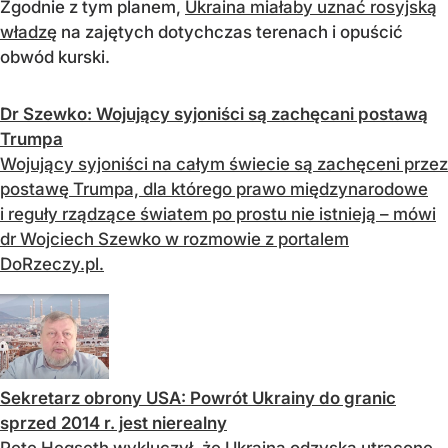
Zgodnie z tym planem,
Ukraina miałaby uznać rosyjską
władzę
na zajętych dotychczas terenach i opuścić
obwód kurski.
Dr Szewko: Wojujący syjoniści są zachęcani postawą
Trumpa
Wojujący syjoniści na całym świecie są zachęceni przez
postawę Trumpa, dla którego prawo międzynarodowe
i reguły rządzące światem po prostu nie istnieją – mówi
dr Wojciech Szewko w rozmowie z portalem
DoRzeczy.pl.
Sekretarz obrony USA: Powrót Ukrainy do granic
sprzed 2014 r. jest nierealny
Pete Hegseth wykluczył, że Ukraina odzyska utracone