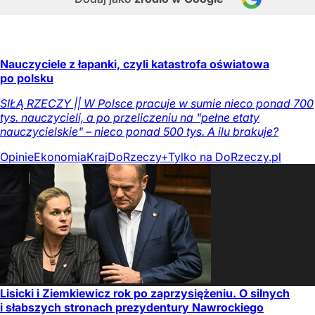
Nauczyciele z łapanki, czyli katastrofa oświatowa
po polsku
SIŁĄ RZECZY || W Polsce pracuje w sumie nieco ponad 700
tys. nauczycieli, a po przeliczeniu na "pełne etaty
nauczycielskie" – nieco ponad 500 tys. A ilu brakuje?
Opinie
Ekonomia
Kraj
DoRzeczy+
Tylko na DoRzeczy.pl
Lisicki i Ziemkiewicz rok po zaprzysiężeniu. O silnych
i słabszych stronach prezydentury Nawrockiego