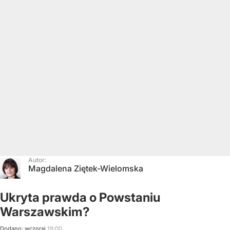
Autor:
Magdalena Ziętek-Wielomska
Ukryta prawda o Powstaniu
Warszawskim?
Dodano:
wczoraj
19:00