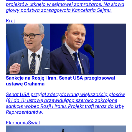
projektów utknęło w sejmowej zamrażarce. Na słowa
głowy państwa zareagowała Kancelaria Sejmu.
Kraj
Sankcje na Rosję i Iran. Senat USA przegłosował
ustawę Grahama
Senat USA przyjął zdecydowaną większością głosów
(81 do 11) ustawę przewidującą szeroko zakrojone
sankcje wobec Rosji i Iranu. Projekt trafi teraz do Izby
Reprezentantów.
Ekonomia
Świat