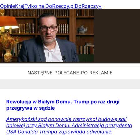
Opinie
Kraj
Tylko na DoRzeczy.pl
DoRzeczy+
Rewolucja w Białym Domu. Trump po raz drugi
przegrywa w sądzie
Amerykański sąd ponownie wstrzymał budowę sali
balowej przy Białym Domu. Administracja prezydenta
USA Donalda Trumpa zapowiada odwołanie.