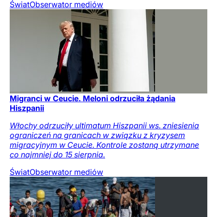
Świat
Obserwator mediów
Migranci w Ceucie. Meloni odrzuciła żądania
Hiszpanii
Włochy odrzuciły ultimatum Hiszpanii ws. zniesienia
ograniczeń na granicach w związku z kryzysem
migracyjnym w Ceucie. Kontrole zostaną utrzymane
co najmniej do 15 sierpnia.
Świat
Obserwator mediów