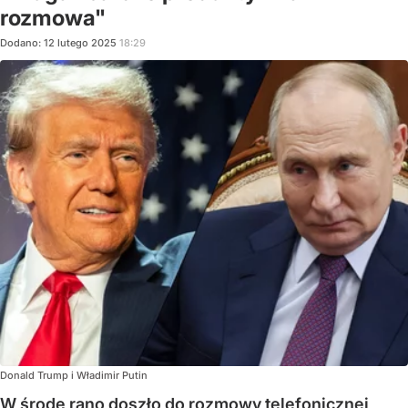
rozmowa"
Dodano:
12
lutego
2025
18:29
Donald Trump i Władimir Putin
W środę rano doszło do rozmowy telefonicznej