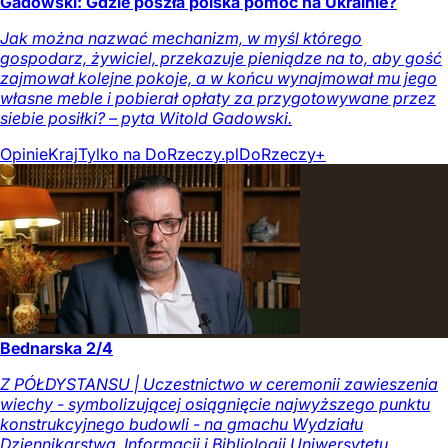
Gadowski: Gdzie poszła polska pomoc na Ukrainie?
Jak można nazwać mechanizm, w myśl którego
gospodarz, żywiciel, przekazuje pieniądze na to, aby gość
zajmował kolejne pokoje, a w końcu wynajmował mu jego
własne meble i pobierał opłaty za przygotowywane przez
siebie posiłki? – pyta Witold Gadowski.
Opinie
Kraj
Tylko na DoRzeczy.pl
DoRzeczy+
Bednarska 2/4
Z PÓŁDYSTANSU | Uczestnictwo w ceremonii zawieszenia
wiechy - symbolizującej osiągnięcie najwyższego punktu
konstrukcyjnego budowli - na gmachu Wydziału
Dziennikarstwa, Informacji i Bibliologii Uniwersytetu