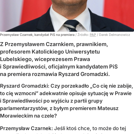
Przemysław Czarnek, kandydat PiS na premiera
/ Źródło:
PAP
/
Darek Delmanowicz
Z Przemysławem Czarnkiem, prawnikiem,
profesorem Katolickiego Uniwersytetu
Lubelskiego, wiceprezesem Prawa
i Sprawiedliwości, oficjalnym kandydatem PiS
na premiera rozmawia Ryszard Gromadzki.
Ryszard Gromadzki: Czy porzekadło „Co cię nie zabije,
to cię wzmocni” adekwatnie opisuje sytuację w Prawie
i Sprawiedliwości po wyjściu z partii grupy
parlamentarzystów, z byłym premierem Mateusz
Morawieckim na czele?
Przemysław Czarnek:
Jeśli ktoś chce, to może do tej