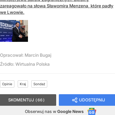
zareagowało na słowa Sławomira Menzena, które padły
we Lwowie.
Opracował:
Marcin Bugaj
Źródło:
Wirtualna Polska
Opinie
Kraj
Sondaż
SKOMENTUJ
UDOSTĘPNIJ
66
Obserwuj nas
w
Google News