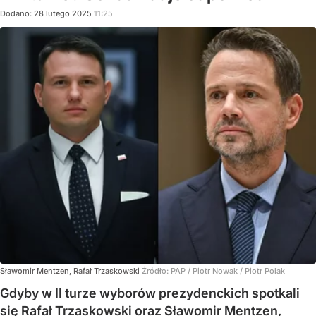
Dodano:
28
lutego
2025
11:25
Sławomir Mentzen, Rafał Trzaskowski
Źródło:
PAP
/
Piotr Nowak / Piotr Polak
Gdyby w II turze wyborów prezydenckich spotkali
się Rafał Trzaskowski oraz Sławomir Mentzen,