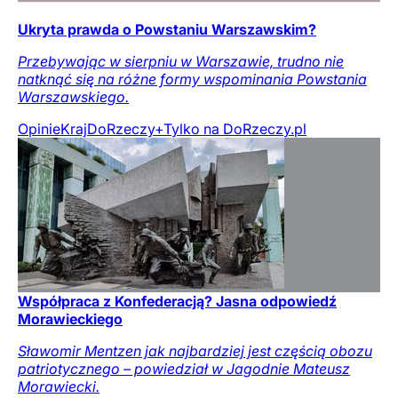
Ukryta prawda o Powstaniu Warszawskim?
Przebywając w sierpniu w Warszawie, trudno nie
natknąć się na różne formy wspominania Powstania
Warszawskiego.
Opinie
Kraj
DoRzeczy+
Tylko na DoRzeczy.pl
Współpraca z Konfederacją? Jasna odpowiedź
Morawieckiego
Sławomir Mentzen jak najbardziej jest częścią obozu
patriotycznego – powiedział w Jagodnie Mateusz
Morawiecki.