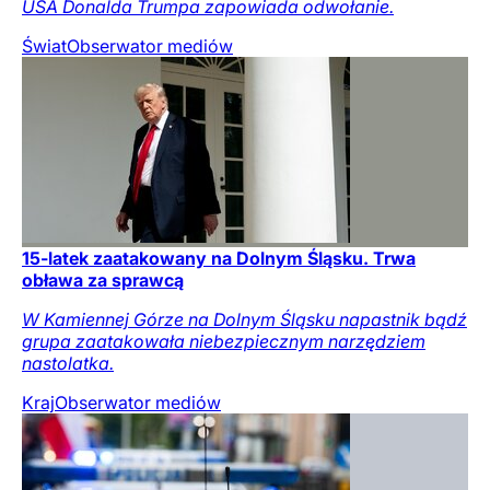
USA Donalda Trumpa zapowiada odwołanie.
Świat
Obserwator mediów
15-latek zaatakowany na Dolnym Śląsku. Trwa
obława za sprawcą
W Kamiennej Górze na Dolnym Śląsku napastnik bądź
grupa zaatakowała niebezpiecznym narzędziem
nastolatka.
Kraj
Obserwator mediów