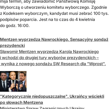
mija termin, aby zawiadomić Państwową Komisję
Wyborczą o utworzeniu komitetu wyborczego. Zgodnie
z Kodeksem wyborczym, kandydat musi zebrać 100 tys.
podpisów poparcia. Jest na to czas do 4 kwietnia
do godz. 16:00.
Mentzen wyprzedza Nawrockiego. Sensacyjny sondaż
prezydencki
Sławomir Mentzen wyprzedza Karola Nawrockiego
i wchodzi do drugiej tury wyborów prezydenckich –
wynika z nowego sondażu SW Research dla "Wprost".
"Kategorycznie niedopuszczalne". Ukraińcy wściekli
po słowach Mentzena
Ministerstwo Spraw Zagranicznych Ukrainy