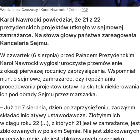
Włodzimierz Czarzasty i Karol Nawrocki
/ Źródło:
PAP
Karol Nawrocki powiedział, że 21 z 22
prezydenckich projektów utknęło w sejmowej
zamrażarce. Na słowa głowy państwa zareagowała
Kancelaria Sejmu.
W czwartek (6 sierpnia) przed Pałacem Prezydenckim
Karol Nawrocki wygłosił uroczyste przemówienie
z okazji pierwszej rocznicy zaprzysiężenia. Wspomniał
m.in. o sejmowej zamrażarce, czyli opóźnianiu
procedowania projektów ustaw na skutek niekierowania
ich pod obrady Sejmu przez marszałka.
– Już od 7 sierpnia, dzień po zaprzysiężeniu, zacząłem
składać inicjatywy ustawodawcze. Złożyłem ich
w ciągu roku 22 (...), z których 21 jest w zamrażarce, jest
zblokowanych w polskim Sejmie. Nie jest zblokowanych
przeciwko mnie, ale jest zblokowanych przeciwko