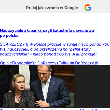
Dodaj jako
źródło w Google
Nauczyciele z łapanki, czyli katastrofa oświatowa
po polsku
SIŁĄ RZECZY || W Polsce pracuje w sumie nieco ponad 700
tys. nauczycieli, a po przeliczeniu na "pełne etaty
nauczycielskie" – nieco ponad 500 tys. A ilu brakuje?
Opinie
Ekonomia
Kraj
DoRzeczy+
Tylko na DoRzeczy.pl