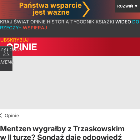
ROZWIŃ
▼
KRAJ
ŚWIAT
OPINIE
HISTORIA
TYGODNIK
KSIĄŻKI
WIDEO
DO
RZECZY+
WSPIERAJ
SUBSKRYBUJ
OPINIE
ZALOGUJ
MENU
Opinie
Mentzen wygrałby z Trzaskowskim
w II turze? Sondaż daje odpowiedź