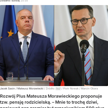
Dodano:
dzisiaj
20:35
Jacek Sasin / Mateusz Morawiecki
/ Źródło:
PAP
/
Piotr Nowak / Marcin Obara
Rozwój Plus Mateusza Morawieckiego proponuje
tzw. pensję rodzicielską. – Mnie to trochę dziwi,