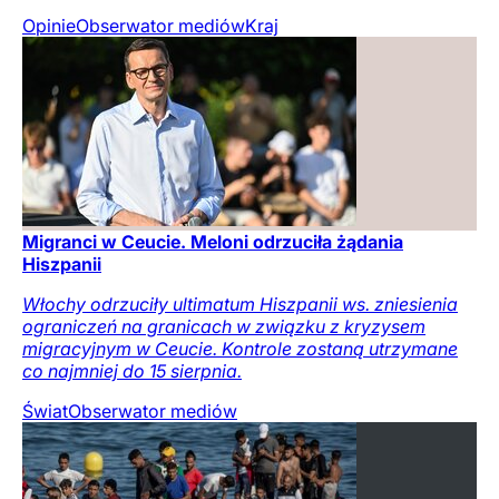
Opinie
Obserwator mediów
Kraj
Migranci w Ceucie. Meloni odrzuciła żądania
Hiszpanii
Włochy odrzuciły ultimatum Hiszpanii ws. zniesienia
ograniczeń na granicach w związku z kryzysem
migracyjnym w Ceucie. Kontrole zostaną utrzymane
co najmniej do 15 sierpnia.
Świat
Obserwator mediów