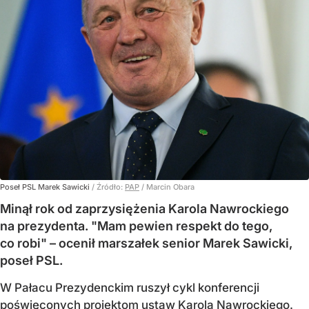
Poseł PSL Marek Sawicki
/ Źródło:
PAP
/
Marcin Obara
Minął rok od zaprzysiężenia Karola Nawrockiego
na prezydenta. "Mam pewien respekt do tego,
co robi" – ocenił marszałek senior Marek Sawicki,
poseł PSL.
W Pałacu Prezydenckim ruszył cykl konferencji
poświęconych projektom ustaw Karola Nawrockiego.