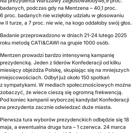
Na prezydenta Warszawy zagłosowałoby46,9 proc.
badanych, podczas gdy na Mentzena – 40,1 proc.
6 proc. badanych nie wzięłoby udziału w głosowaniu
w II turze, a 7 proc. nie wie, na kogo oddałoby swój głos.
Badanie przeprowadzono w dniach 21-24 lutego 2025
roku metodą CATI&CAWI na grupie 1000 osób.
Mentzen prowadzi bardzo intensywną kampanię
prezydencką. Jeden z liderów Konfederacji od kilku
miesięcy objeżdża Polskę, skupiając się na mniejszych
miejscowościach. Odbył już około 150 spotkań
z sympatykami. W mediach społecznościowych można
zobaczyć, że wiece cieszą się ogromną frekwencją.
Pod koniec kampanii wyborczej kandydat Konfederacji
na prezydenta zacznie odwiedzać duże miasta.
Pierwsza tura wyborów prezydenckich odbędzie się 18
maja, a ewentualna druga tura – 1 czerwca. 24 marca