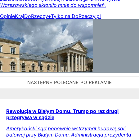
Warszawskiego skłoniło mnie do wspomnień.
Opinie
Kraj
DoRzeczy+
Tylko na DoRzeczy.pl
Rewolucja w Białym Domu. Trump po raz drugi
przegrywa w sądzie
Amerykański sąd ponownie wstrzymał budowę sali
balowej przy Białym Domu. Administracja prezydenta