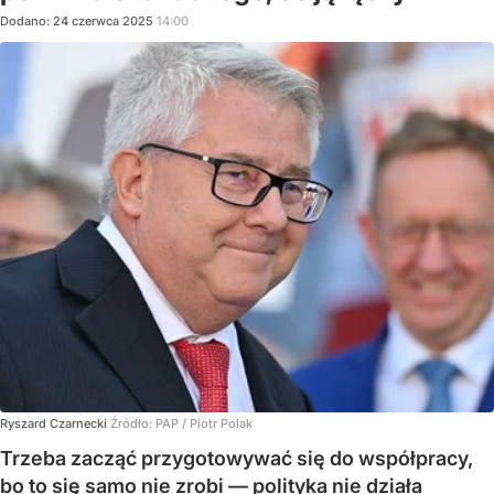
Dodano:
24
czerwca
2025
14:00
Ryszard Czarnecki
Źródło:
PAP
/
Piotr Polak
Trzeba zacząć przygotowywać się do współpracy,
bo to się samo nie zrobi — polityka nie działa