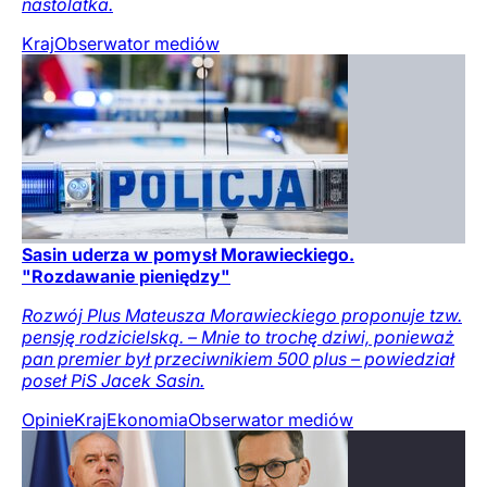
nastolatka.
Kraj
Obserwator mediów
Sasin uderza w pomysł Morawieckiego.
"Rozdawanie pieniędzy"
Rozwój Plus Mateusza Morawieckiego proponuje tzw.
pensję rodzicielską. – Mnie to trochę dziwi, ponieważ
pan premier był przeciwnikiem 500 plus – powiedział
poseł PiS Jacek Sasin.
Opinie
Kraj
Ekonomia
Obserwator mediów