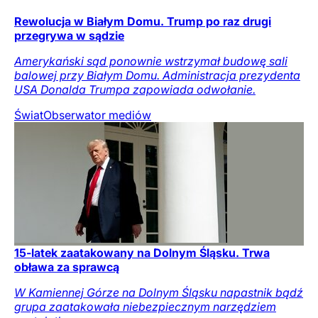
Rewolucja w Białym Domu. Trump po raz drugi
przegrywa w sądzie
Amerykański sąd ponownie wstrzymał budowę sali
balowej przy Białym Domu. Administracja prezydenta
USA Donalda Trumpa zapowiada odwołanie.
Świat
Obserwator mediów
15-latek zaatakowany na Dolnym Śląsku. Trwa
obława za sprawcą
W Kamiennej Górze na Dolnym Śląsku napastnik bądź
grupa zaatakowała niebezpiecznym narzędziem