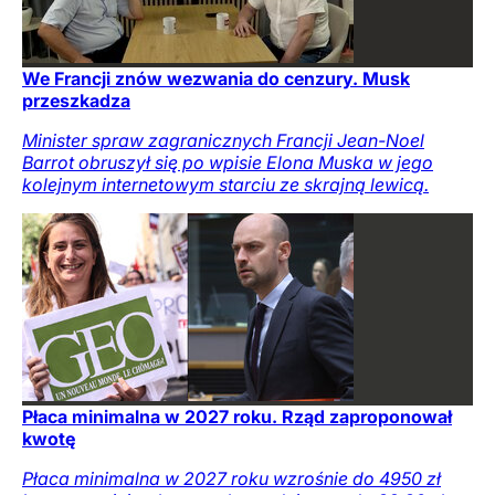
We Francji znów wezwania do cenzury. Musk
przeszkadza
Minister spraw zagranicznych Francji Jean-Noel
Barrot obruszył się po wpisie Elona Muska w jego
kolejnym internetowym starciu ze skrajną lewicą.
Płaca minimalna w 2027 roku. Rząd zaproponował
kwotę
Płaca minimalna w 2027 roku wzrośnie do 4950 zł