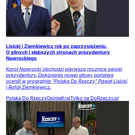
Lisicki i Ziemkiewicz rok po zaprzysiężeniu.
O silnych i słabszych stronach prezydentury
Nawrockiego
Karol Nawrocki obchodzi pierwszą rocznicę swojej
prezydentury. Dokonania nowej głowy państwa
ocenili w programie "Polska Do Rzeczy" Paweł Lisicki
i Rafał Ziemkiewicz.
Polska Do Rzeczy
Opinie
Kraj
Tylko na DoRzeczy.pl