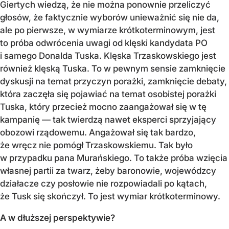
Giertych wiedzą, że nie można ponownie przeliczyć
głosów, że faktycznie wyborów unieważnić się nie da,
ale po pierwsze, w wymiarze krótkoterminowym, jest
to próba odwrócenia uwagi od klęski kandydata PO
i samego Donalda Tuska. Klęska Trzaskowskiego jest
również klęską Tuska. To w pewnym sensie zamknięcie
dyskusji na temat przyczyn porażki, zamknięcie debaty,
która zaczęła się pojawiać na temat osobistej porażki
Tuska, który przecież mocno zaangażował się w tę
kampanię — tak twierdzą nawet eksperci sprzyjający
obozowi rządowemu. Angażował się tak bardzo,
że wręcz nie pomógł Trzaskowskiemu. Tak było
w przypadku pana Murańskiego. To także próba wzięcia
własnej partii za twarz, żeby baronowie, wojewódzcy
działacze czy posłowie nie rozpowiadali po kątach,
że Tusk się skończył. To jest wymiar krótkoterminowy.
A w dłuższej perspektywie?