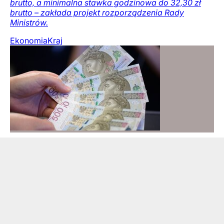
brutto, a minimalna stawka godzinowa do 32,30 zł
brutto – zakłada projekt rozporządzenia Rady
Ministrów.
Ekonomia
Kraj