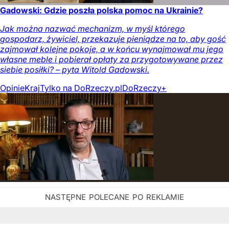
Gadowski: Gdzie poszła polska pomoc na Ukrainie?
Jak można nazwać mechanizm, w myśl którego
gospodarz, żywiciel, przekazuje pieniądze na to, aby gość
zajmował kolejne pokoje, a w końcu wynajmował mu jego
własne meble i pobierał opłaty za przygotowywane przez
siebie posiłki? – pyta Witold Gadowski.
Opinie
Kraj
Tylko na DoRzeczy.pl
DoRzeczy+