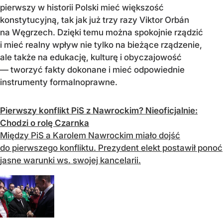
pierwszy w historii Polski mieć większość
konstytucyjną, tak jak już trzy razy Viktor Orbán
na Węgrzech. Dzięki temu można spokojnie rządzić
i mieć realny wpływ nie tylko na bieżące rządzenie,
ale także na edukację, kulturę i obyczajowość
— tworzyć fakty dokonane i mieć odpowiednie
instrumenty formalnoprawne.
Pierwszy konflikt PiS z Nawrockim? Nieoficjalnie:
Chodzi o rolę Czarnka
Między PiS a Karolem Nawrockim miało dojść
do pierwszego konfliktu. Prezydent elekt postawił ponoć
jasne warunki ws. swojej kancelarii.