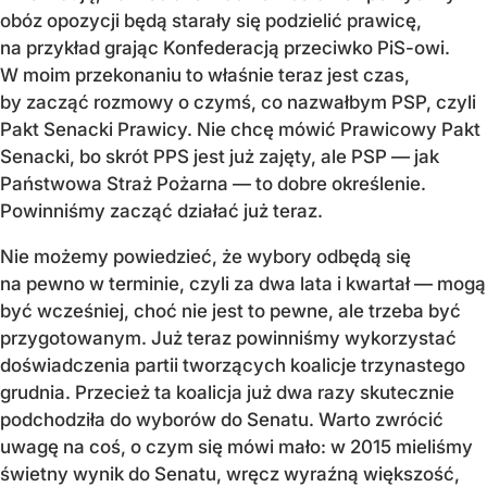
obóz opozycji będą starały się podzielić prawicę,
na przykład grając Konfederacją przeciwko PiS-owi.
W moim przekonaniu to właśnie teraz jest czas,
by zacząć rozmowy o czymś, co nazwałbym PSP, czyli
Pakt Senacki Prawicy. Nie chcę mówić Prawicowy Pakt
Senacki, bo skrót PPS jest już zajęty, ale PSP — jak
Państwowa Straż Pożarna — to dobre określenie.
Powinniśmy zacząć działać już teraz.
Nie możemy powiedzieć, że wybory odbędą się
na pewno w terminie, czyli za dwa lata i kwartał — mogą
być wcześniej, choć nie jest to pewne, ale trzeba być
przygotowanym. Już teraz powinniśmy wykorzystać
doświadczenia partii tworzących koalicje trzynastego
grudnia. Przecież ta koalicja już dwa razy skutecznie
podchodziła do wyborów do Senatu. Warto zwrócić
uwagę na coś, o czym się mówi mało: w 2015 mieliśmy
świetny wynik do Senatu, wręcz wyraźną większość,