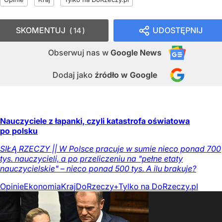
SKOMENTUJ
UDOSTĘPNIJ
14
Obserwuj nas
w
Google News
Dodaj jako
źródło w Google
Nauczyciele z łapanki, czyli katastrofa oświatowa
po polsku
SIŁĄ RZECZY || W Polsce pracuje w sumie nieco ponad 700
tys. nauczycieli, a po przeliczeniu na "pełne etaty
nauczycielskie" – nieco ponad 500 tys. A ilu brakuje?
Opinie
Ekonomia
Kraj
DoRzeczy+
Tylko na DoRzeczy.pl