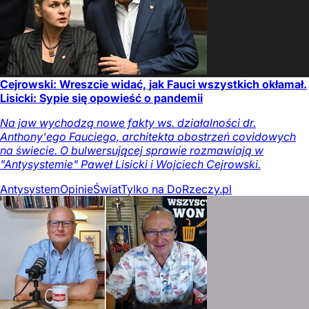
Cejrowski: Wreszcie widać, jak Fauci wszystkich okłamał.
Lisicki: Sypie się opowieść o pandemii
Na jaw wychodzą nowe fakty ws. działalności dr.
Anthony'ego Fauciego, architekta obostrzeń covidowych
na świecie. O bulwersującej sprawie rozmawiają w
"Antysystemie" Paweł Lisicki i Wojciech Cejrowski.
Antysystem
Opinie
Świat
Tylko na DoRzeczy.pl