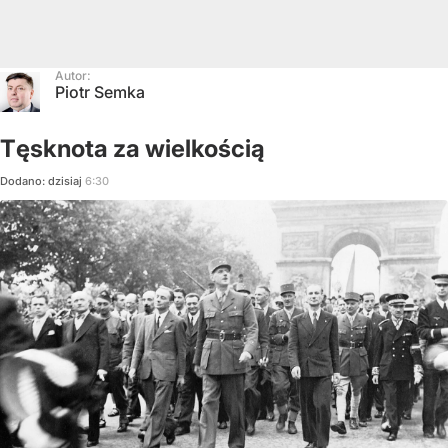
Autor:
Piotr Semka
Tęsknota za wielkością
Dodano:
dzisiaj
6:30