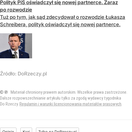
Polityk PiS oświadczył się nowej partnerce. Zaraz
po rozwodzie
Tuż po tym, jak sąd zdecydował o rozwodzie Łukasza
Schreibera, polityk oświadczył się nowej partnerce.
Źródło:
DoRzeczy.pl
© ℗
Materiał chroniony prawem autorskim. Wszelkie prawa zastrzeżone.
Dalsze rozpowszechnianie artykułu tylko za zgodą wydawcy tygodnika
Do Rzeczy.
Regulamin i warunki licencjonowania materiałów prasowych
.
Opinie
Kraj
Tylko na DoRzeczy.pl