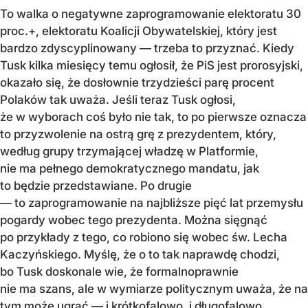
To walka o negatywne zaprogramowanie elektoratu 30
proc.+, elektoratu Koalicji Obywatelskiej, który jest
bardzo zdyscyplinowany — trzeba to przyznać. Kiedy
Tusk kilka miesięcy temu ogłosił, że PiS jest prorosyjski,
okazało się, że dosłownie trzydzieści parę procent
Polaków tak uważa. Jeśli teraz Tusk ogłosi,
że w wyborach coś było nie tak, to po pierwsze oznacza
to przyzwolenie na ostrą grę z prezydentem, który,
według grupy trzymającej władzę w Platformie,
nie ma pełnego demokratycznego mandatu, jak
to będzie przedstawiane. Po drugie
— to zaprogramowanie na najbliższe pięć lat przemysłu
pogardy wobec tego prezydenta. Można sięgnąć
po przykłady z tego, co robiono się wobec św. Lecha
Kaczyńskiego. Myślę, że o to tak naprawdę chodzi,
bo Tusk doskonale wie, że formalnoprawnie
nie ma szans, ale w wymiarze politycznym uważa, że na
tym może ugrać — i krótkofalowo, i długofalowo.