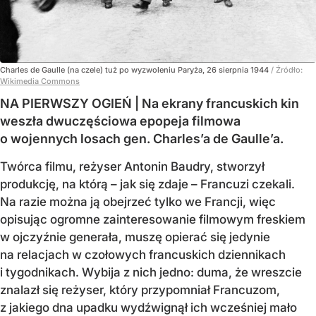
Charles de Gaulle (na czele) tuż po wyzwoleniu Paryża, 26 sierpnia 1944
/ Źródło:
Wikimedia Commons
NA PIERWSZY OGIEŃ | Na ekrany francuskich kin
weszła dwuczęściowa epopeja filmowa
o wojennych losach gen. Charles’a de Gaulle’a.
Twórca filmu, reżyser Antonin Baudry, stworzył
produkcję, na którą – jak się zdaje – Francuzi czekali.
Na razie można ją obejrzeć tylko we Francji, więc
opisując ogromne zainteresowanie filmowym freskiem
w ojczyźnie generała, muszę opierać się jedynie
na relacjach w czołowych francuskich dziennikach
i tygodnikach. Wybija z nich jedno: duma, że wreszcie
znalazł się reżyser, który przypomniał Francuzom,
z jakiego dna upadku wydźwignął ich wcześniej mało