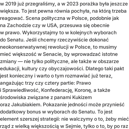
w 2019 już przegraliśmy, a w 2023 porażka była jeszcze
większa. To jest pewna równia pochyła, na którą trzeba
reagować. Scena polityczna w Polsce, podobnie jak
na Zachodzie czy w USA, przesuwa się obecnie
w prawo. Wykorzystajmy to w kolejnych wyborach
do Senatu. Jeśli chcemy rzeczywiście dokonać
neokonserwatywnej rewolucji w Polsce, to musimy
mieć większość w Senacie, by wprowadzać istotne
zmiany — nie tylko polityczne, ale także w obszarze
edukacji, kultury czy obyczajowości. Dlatego taki pakt
jest konieczny i warto o tym rozmawiać już teraz,
angażując trzy czy cztery partie: Prawo
i Sprawiedliwość, Konfederację, Koronę, a także
środowiska związane z panami Kukizem
oraz Jakubiakiem. Pokazanie jedności może przynieść
dodatkowy bonus w wyborach do Senatu. To jest
element szerszej strategii: nie walczymy o to, żeby mieć
rząd z wielką większością w Sejmie, tylko o to, by po raz