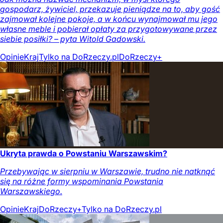
gospodarz, żywiciel, przekazuje pieniądze na to, aby gość
zajmował kolejne pokoje, a w końcu wynajmował mu jego
własne meble i pobierał opłaty za przygotowywane przez
siebie posiłki? – pyta Witold Gadowski.
Opinie
Kraj
Tylko na DoRzeczy.pl
DoRzeczy+
Ukryta prawda o Powstaniu Warszawskim?
Przebywając w sierpniu w Warszawie, trudno nie natknąć
się na różne formy wspominania Powstania
Warszawskiego.
Opinie
Kraj
DoRzeczy+
Tylko na DoRzeczy.pl