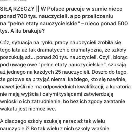
SIŁĄ RZECZY || W Polsce pracuje w sumie nieco
ponad 700 tys. nauczycieli, a po przeliczeniu
na "pełne etaty nauczycielskie" – nieco ponad 500
tys. A ilu brakuje?
Cóż, sytuacja na rynku pracy nauczycieli zrobiła się
tego lata aż tak dramatycznie dramatyczna, że szkoły
poszukują aż… ponad 20 tys. nauczycieli. Czyli, biorąc
pod uwagę owe "pełne etaty nauczycielskie", szukają
aż jednego na każdych 25 nauczycieli. Doszło do tego,
że gotowe są przyjąć niemal każdego, kto się nawinie,
nawet jeśli nie ma odpowiednich kwalifikacji, a kuratoria
nie mają wyjścia i całymi tysiącami zatwierdzają
wnioski o ich zatrudnienie, bo bez ich zgody załatanie
wakatu jest niemożliwe.
A dlaczego szkoły szukają naraz aż tak wielu
nauczycieli? Bo tak wielu z nich szkoły właśnie