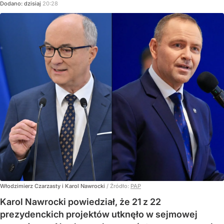
Dodano:
dzisiaj
20:28
Włodzimierz Czarzasty i Karol Nawrocki
/ Źródło:
PAP
Karol Nawrocki powiedział, że 21 z 22
prezydenckich projektów utknęło w sejmowej