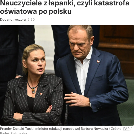
Nauczyciele z łapanki, czyli katastrofa
oświatowa po polsku
Dodano:
wczoraj
5:30
Premier Donald Tusk i minister edukacji narodowej Barbara Nowacka
/ Źródło:
PAP
/
Radek Pietruszka