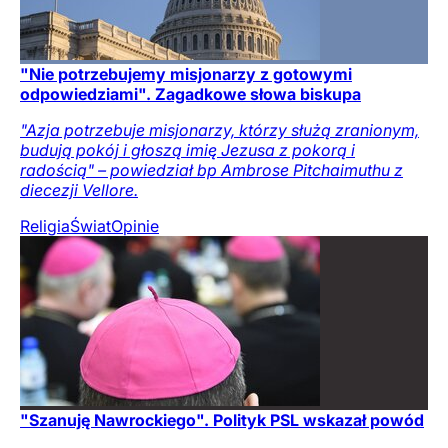
"Nie potrzebujemy misjonarzy z gotowymi
odpowiedziami". Zagadkowe słowa biskupa
"Azja potrzebuje misjonarzy, którzy służą zranionym,
budują pokój i głoszą imię Jezusa z pokorą i
radością" – powiedział bp Ambrose Pitchaimuthu z
diecezji Vellore.
Religia
Świat
Opinie
"Szanuję Nawrockiego". Polityk PSL wskazał powód