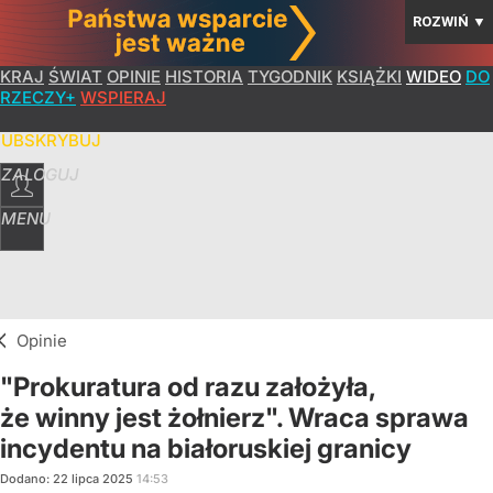
ROZWIŃ
▼
KRAJ
ŚWIAT
OPINIE
HISTORIA
TYGODNIK
KSIĄŻKI
WIDEO
DO
RZECZY+
WSPIERAJ
SUBSKRYBUJ
ZALOGUJ
MENU
Opinie
"Prokuratura od razu założyła,
że winny jest żołnierz". Wraca sprawa
incydentu na białoruskiej granicy
Dodano:
22
lipca
2025
14:53