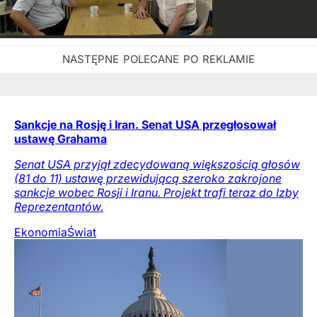
Sankcje na Rosję i Iran. Senat USA przegłosował
ustawę Grahama
Senat USA przyjął zdecydowaną większością głosów
(81 do 11) ustawę przewidującą szeroko zakrojone
sankcje wobec Rosji i Iranu. Projekt trafi teraz do Izby
Reprezentantów.
Ekonomia
Świat