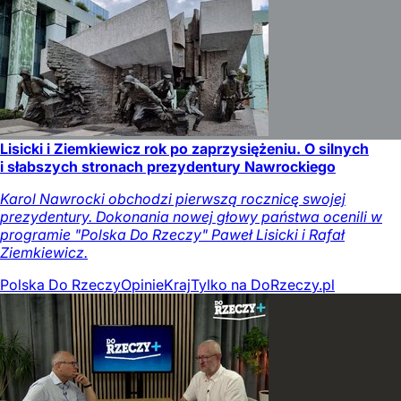
Lisicki i Ziemkiewicz rok po zaprzysiężeniu. O silnych
i słabszych stronach prezydentury Nawrockiego
Karol Nawrocki obchodzi pierwszą rocznicę swojej
prezydentury. Dokonania nowej głowy państwa ocenili w
programie "Polska Do Rzeczy" Paweł Lisicki i Rafał
Ziemkiewicz.
Polska Do Rzeczy
Opinie
Kraj
Tylko na DoRzeczy.pl