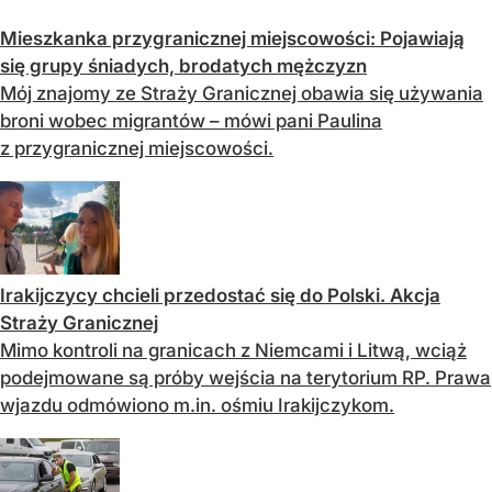
Mieszkanka przygranicznej miejscowości: Pojawiają
się grupy śniadych, brodatych mężczyzn
Mój znajomy ze Straży Granicznej obawia się używania
broni wobec migrantów – mówi pani Paulina
z przygranicznej miejscowości.
Irakijczycy chcieli przedostać się do Polski. Akcja
Straży Granicznej
Mimo kontroli na granicach z Niemcami i Litwą, wciąż
podejmowane są próby wejścia na terytorium RP. Prawa
wjazdu odmówiono m.in. ośmiu Irakijczykom.