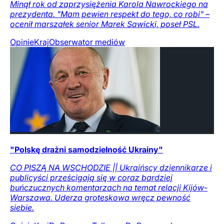
Minął rok od zaprzysiężenia Karola Nawrockiego na
prezydenta. "Mam pewien respekt do tego, co robi" –
ocenił marszałek senior Marek Sawicki, poseł PSL.
Opinie
Kraj
Obserwator mediów
"Polskę drażni samodzielność Ukrainy"
CO PISZĄ NA WSCHODZIE || Ukraińscy dziennikarze i
publicyści prześcigają się w coraz bardziej
buńczucznych komentarzach na temat relacji Kijów-
Warszawa. Uderza groteskowa wręcz pewność
siebie.