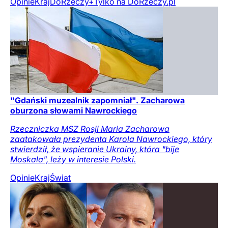
Opinie
Kraj
DoRzeczy+
Tylko na DoRzeczy.pl
"Gdański muzealnik zapomniał". Zacharowa
oburzona słowami Nawrockiego
Rzeczniczka MSZ Rosji Maria Zacharowa
zaatakowała prezydenta Karola Nawrockiego, który
stwierdził, że wspieranie Ukrainy, która "bije
Moskala", leży w interesie Polski.
Opinie
Kraj
Świat