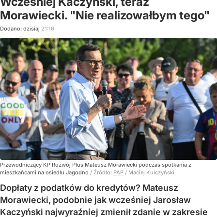
Wcześniej Kaczyński, teraz
Morawiecki. "Nie realizowałbym tego"
Dodano:
dzisiaj
21:16
Przewodniczący KP Rozwój Plus Mateusz Morawiecki podczas spotkania z
mieszkańcami na osiedlu Jagodno
/ Źródło:
PAP
/
Maciej Kulczyński
Dopłaty z podatków do kredytów? Mateusz
Morawiecki, podobnie jak wcześniej Jarosław
Kaczyński najwyraźniej zmienił zdanie w zakresie