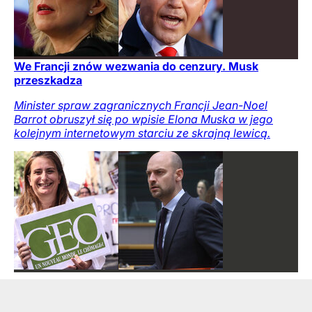
We Francji znów wezwania do cenzury. Musk
przeszkadza
Minister spraw zagranicznych Francji Jean-Noel
Barrot obruszył się po wpisie Elona Muska w jego
kolejnym internetowym starciu ze skrajną lewicą.