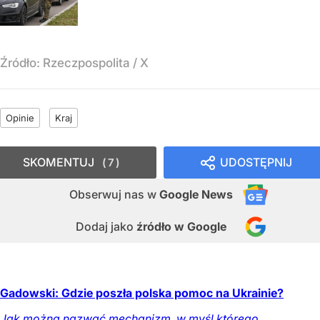
Źródło:
Rzeczpospolita
/
X
Opinie
Kraj
SKOMENTUJ
UDOSTĘPNIJ
7
Obserwuj nas
w
Google News
Dodaj jako
źródło w Google
Gadowski: Gdzie poszła polska pomoc na Ukrainie?
Jak można nazwać mechanizm, w myśl którego