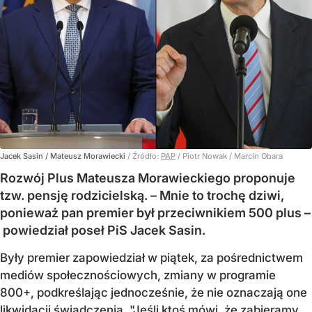
Jacek Sasin / Mateusz Morawiecki
/ Źródło:
PAP
/
Piotr Nowak / Marcin Obara
Rozwój Plus Mateusza Morawieckiego proponuje
tzw. pensję rodzicielską. – Mnie to trochę dziwi,
ponieważ pan premier był przeciwnikiem 500 plus –
powiedział poseł PiS Jacek Sasin.
Były premier zapowiedział w piątek, za pośrednictwem
mediów społecznościowych, zmiany w programie
800+, podkreślając jednocześnie, że nie oznaczają one
likwidacji świadczenia. "Jeśli ktoś mówi, że zabieramy