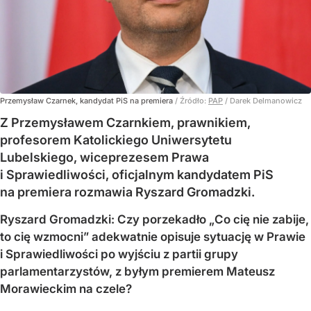
Przemysław Czarnek, kandydat PiS na premiera
/ Źródło:
PAP
/
Darek Delmanowicz
Z Przemysławem Czarnkiem, prawnikiem,
profesorem Katolickiego Uniwersytetu
Lubelskiego, wiceprezesem Prawa
i Sprawiedliwości, oficjalnym kandydatem PiS
na premiera rozmawia Ryszard Gromadzki.
Ryszard Gromadzki: Czy porzekadło „Co cię nie zabije,
to cię wzmocni” adekwatnie opisuje sytuację w Prawie
i Sprawiedliwości po wyjściu z partii grupy
parlamentarzystów, z byłym premierem Mateusz
Morawieckim na czele?