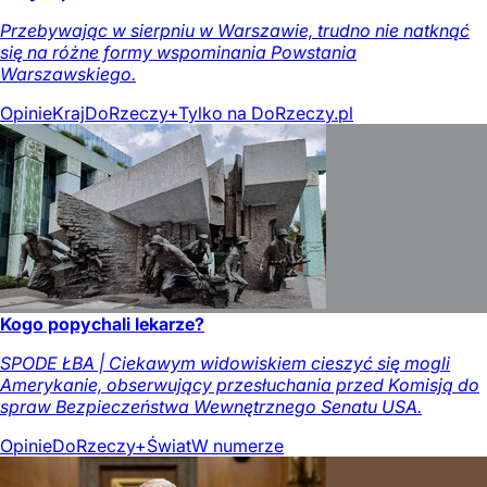
Przebywając w sierpniu w Warszawie, trudno nie natknąć
się na różne formy wspominania Powstania
Warszawskiego.
Opinie
Kraj
DoRzeczy+
Tylko na DoRzeczy.pl
Kogo popychali lekarze?
SPODE ŁBA | Ciekawym widowiskiem cieszyć się mogli
Amerykanie, obserwujący przesłuchania przed Komisją do
spraw Bezpieczeństwa Wewnętrznego Senatu USA.
Opinie
DoRzeczy+
Świat
W numerze