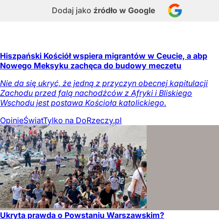
Dodaj jako
źródło w Google
Hiszpański Kościół wspiera migrantów w Ceucie, a abp
Nowego Meksyku zachęca do budowy meczetu
Nie da się ukryć, że jedną z przyczyn obecnej kapitulacji
Zachodu przed falą nachodźców z Afryki i Bliskiego
Wschodu jest postawa Kościoła katolickiego.
Opinie
Świat
Tylko na DoRzeczy.pl
Ukryta prawda o Powstaniu Warszawskim?