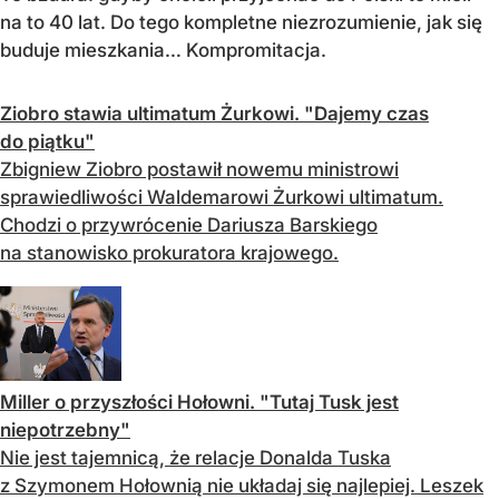
na to 40 lat. Do tego kompletne niezrozumienie, jak się
buduje mieszkania… Kompromitacja.
Ziobro stawia ultimatum Żurkowi. "Dajemy czas
do piątku"
Zbigniew Ziobro postawił nowemu ministrowi
sprawiedliwości Waldemarowi Żurkowi ultimatum.
Chodzi o przywrócenie Dariusza Barskiego
na stanowisko prokuratora krajowego.
Miller o przyszłości Hołowni. "Tutaj Tusk jest
niepotrzebny"
Nie jest tajemnicą, że relacje Donalda Tuska
z Szymonem Hołownią nie układaj się najlepiej. Leszek