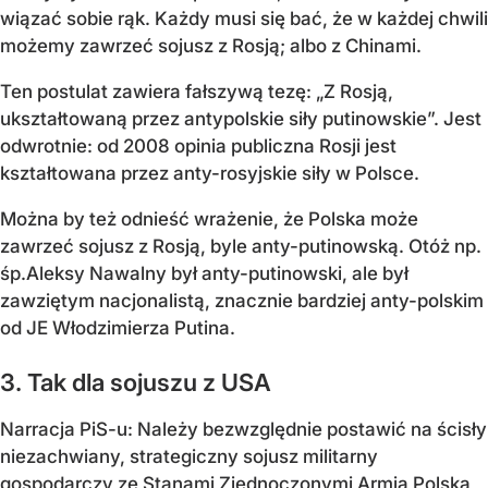
wiązać sobie rąk. Każdy musi się bać, że w każdej chwili
możemy zawrzeć sojusz z Rosją; albo z Chinami.
Ten postulat zawiera fałszywą tezę: „Z Rosją,
ukształtowaną przez antypolskie siły putinowskie”. Jest
odwrotnie: od 2008 opinia publiczna Rosji jest
kształtowana przez anty-rosyjskie siły w Polsce.
Można by też odnieść wrażenie, że Polska może
zawrzeć sojusz z Rosją, byle anty-putinowską. Otóż np.
śp.Aleksy Nawalny był anty-putinowski, ale był
zawziętym nacjonalistą, znacznie bardziej anty-polskim
od JE Włodzimierza Putina.
3. Tak dla sojuszu z USA
Narracja PiS-u: Należy bezwzględnie postawić na ścisły
niezachwiany, strategiczny sojusz militarny
gospodarczy ze Stanami Zjednoczonymi Armia Polska