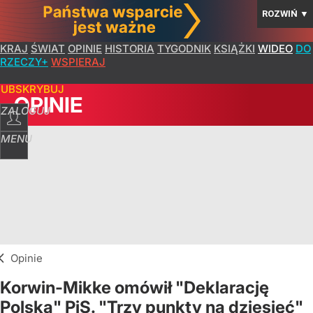
ROZWIŃ
▼
KRAJ
ŚWIAT
OPINIE
HISTORIA
TYGODNIK
KSIĄŻKI
WIDEO
DO
RZECZY+
WSPIERAJ
SUBSKRYBUJ
OPINIE
ZALOGUJ
MENU
Opinie
Korwin-Mikke omówił "Deklarację
Polską" PiS. "Trzy punkty na dziesięć"