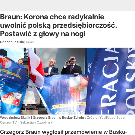
Braun: Korona chce radykalnie
uwolnić polską przedsiębiorczość.
Postawić z głowy na nogi
Dodano:
dzisiaj
14:45
Włodzimierz Skalik i Grzegorz Braun w Busku-Zdroju
/ Źródło:
YouTube
/
Super
Cenzor TV - Sebastian Czapliński
Grzegorz Braun wygłosił przemówienie w Busku-