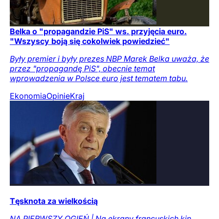
Belka o "propagandzie PiS" ws. przyjęcia euro.
"Wszyscy boją się cokolwiek powiedzieć"
Były premier i były prezes NBP Marek Belka uważa, że
przez "propagandę PiS", obecnie temat
wprowadzenia w Polsce euro jest tematem tabu.
Ekonomia
Opinie
Kraj
Tęsknota za wielkością
NA PIERWSZY OGIEŃ | Na ekrany francuskich kin