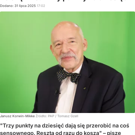
Dodano:
31
lipca
2025
17:02
Janusz Korwin-Mikke
Źródło:
PAP
/
Tomasz Gzell
"Trzy punkty na dziesięć dają się przerobić na coś
sensownego. Reszta od razu do kosza" – pisze