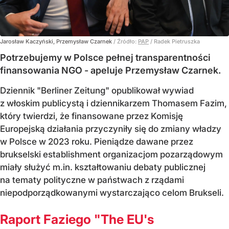
Jarosław Kaczyński, Przemysław Czarnek
/ Źródło:
PAP
/
Radek Pietruszka
Potrzebujemy w Polsce pełnej transparentności
finansowania NGO - apeluje Przemysław Czarnek.
Dziennik "Berliner Zeitung" opublikował wywiad
z włoskim publicystą i dziennikarzem Thomasem Fazim,
który twierdzi, że finansowane przez Komisję
Europejską działania przyczyniły się do zmiany władzy
w Polsce w 2023 roku. Pieniądze dawane przez
brukselski establishment organizacjom pozarządowym
miały służyć m.in. kształtowaniu debaty publicznej
na tematy polityczne w państwach z rządami
niepodporządkowanymi wystarczająco celom Brukseli.
Raport Faziego "The EU's