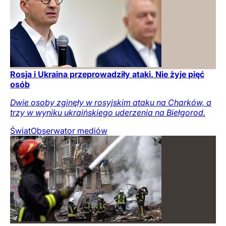
Rosja i Ukraina przeprowadziły ataki. Nie żyje pięć
osób
Dwie osoby zginęły w rosyjskim ataku na Charków, a
trzy w wyniku ukraińskiego uderzenia na Biełgorod.
Świat
Obserwator mediów