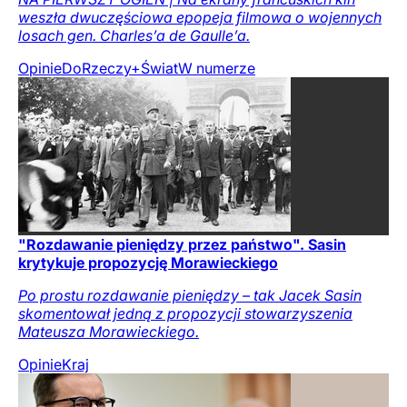
weszła dwuczęściowa epopeja filmowa o wojennych
losach gen. Charles’a de Gaulle’a.
Opinie
DoRzeczy+
Świat
W numerze
"Rozdawanie pieniędzy przez państwo". Sasin
krytykuje propozycję Morawieckiego
Po prostu rozdawanie pieniędzy – tak Jacek Sasin
skomentował jedną z propozycji stowarzyszenia
Mateusza Morawieckiego.
Opinie
Kraj