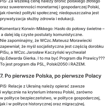
PiS: Za wszelką cenę należy bronić polskiego złotego
oraz suwerenności monetarnej i gospodarczej Polski,
jak również polityki społecznej; niedopuszczalna jest
prywatyzacja służby zdrowia i edukacji.
Komentarz Korwin-Mikkego: Hasło do połowy świetne –
a dalej idą czyste postulaty komunistyczne.
Nie zapominajmy, że WCzc.Mateusz Morawiecki
zapewniał, że myśl socjalistyczna jest częścią dorobku
PiSu, a WCzc.Jarosław Kaczyński wychwalał
śp.Edwarda Gierka. I to ma być Program dla Prawicy???
To jest program dla PSL, Polski2050 i RAZEM.
7. Po pierwsze Polska, po pierwsze Polacy
PiS: Relacje z Ukrainą należy opierać zawsze
i wyłącznie na kryterium interesu Polski, zarówno
w polityce bezpieczeństwo, w polityce gospodarczej,
jak i w polityce historycznej oraz migracyjnej.