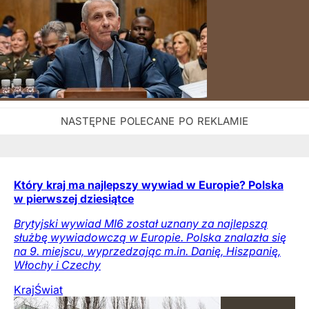
Który kraj ma najlepszy wywiad w Europie? Polska
w pierwszej dziesiątce
Brytyjski wywiad MI6 został uznany za najlepszą
służbę wywiadowczą w Europie. Polska znalazła się
na 9. miejscu, wyprzedzając m.in. Danię, Hiszpanię,
Włochy i Czechy
Kraj
Świat