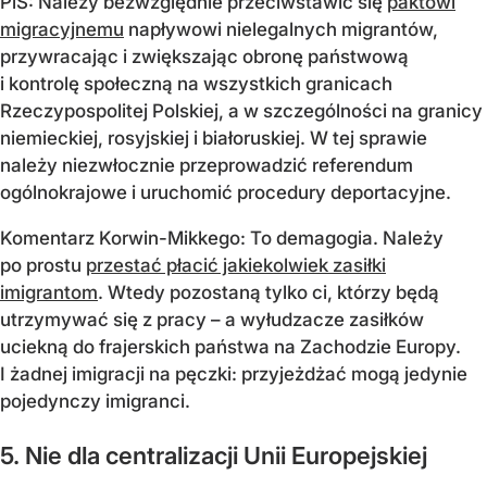
PiS: Należy bezwzględnie przeciwstawić się
paktowi
migracyjnemu
napływowi nielegalnych migrantów,
przywracając i zwiększając obronę państwową
i kontrolę społeczną na wszystkich granicach
Rzeczypospolitej Polskiej, a w szczególności na granicy
niemieckiej, rosyjskiej i białoruskiej. W tej sprawie
należy niezwłocznie przeprowadzić referendum
ogólnokrajowe i uruchomić procedury deportacyjne.
Komentarz Korwin-Mikkego: To demagogia. Należy
po prostu
przestać płacić jakiekolwiek zasiłki
imigrantom
. Wtedy pozostaną tylko ci, którzy będą
utrzymywać się z pracy – a wyłudzacze zasiłków
uciekną do frajerskich państwa na Zachodzie Europy.
I żadnej imigracji na pęczki: przyjeżdżać mogą jedynie
pojedynczy imigranci.
5. Nie dla centralizacji Unii Europejskiej