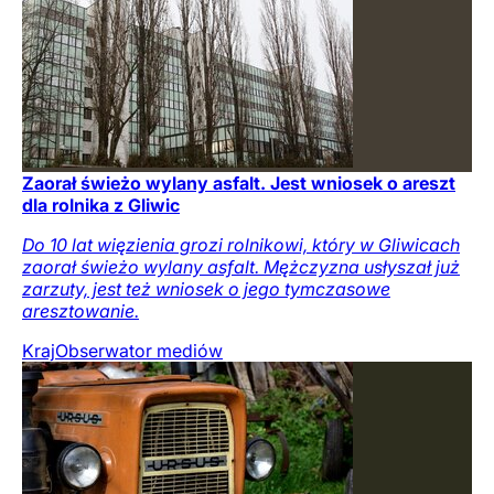
Zaorał świeżo wylany asfalt. Jest wniosek o areszt
dla rolnika z Gliwic
Do 10 lat więzienia grozi rolnikowi, który w Gliwicach
zaorał świeżo wylany asfalt. Mężczyzna usłyszał już
zarzuty, jest też wniosek o jego tymczasowe
aresztowanie.
Kraj
Obserwator mediów