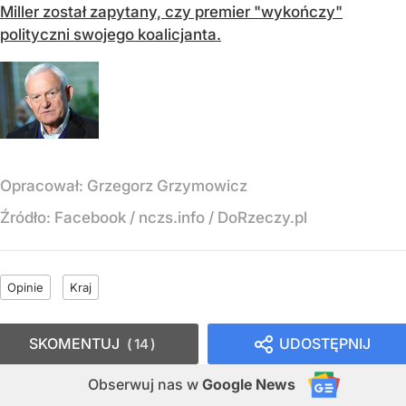
Miller został zapytany, czy premier "wykończy"
polityczni swojego koalicjanta.
Opracował:
Grzegorz Grzymowicz
Źródło:
Facebook / nczs.info / DoRzeczy.pl
Opinie
Kraj
SKOMENTUJ
UDOSTĘPNIJ
14
Obserwuj nas
w
Google News