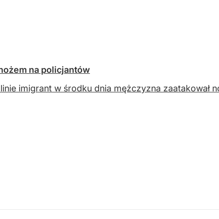
z nożem na policjantów
inie imigrant w środku dnia mężczyzna zaatakował no