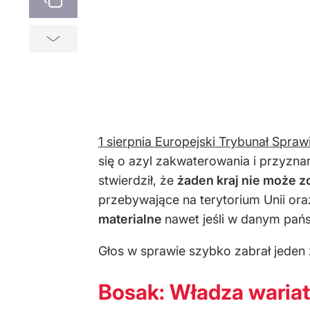
1 sierpnia Europejski Trybunał Spraw
się o azyl zakwaterowania i przyzn
stwierdził, że
żaden kraj nie może z
przebywające na terytorium Unii ora
materialne
nawet jeśli w danym pańs
Głos w sprawie szybko zabrał jeden
Bosak: Władza waria