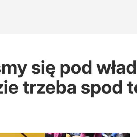
śmy się pod wła
ie trzeba spod t