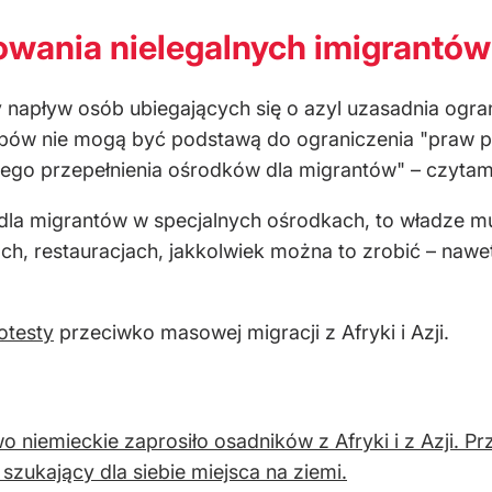
wania nielegalnych imigrantów
y napływ osób ubiegających się o azyl uzasadnia ogra
asobów nie mogą być podstawą do ograniczenia "praw
go przepełnienia ośrodków dla migrantów" – czytamy
a dla migrantów w specjalnych ośrodkach, to władze m
, restauracjach, jakkolwiek można to zrobić – nawet 
otesty
przeciwko masowej migracji z Afryki i Azji.
o niemieckie zaprosiło osadników z Afryki i z Azji. Prz
, szukający dla siebie miejsca na ziemi.