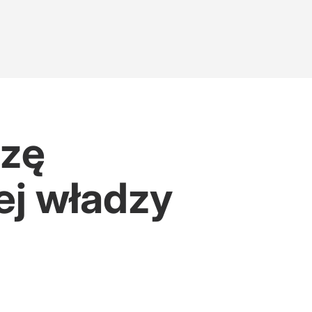
dzę
ej władzy