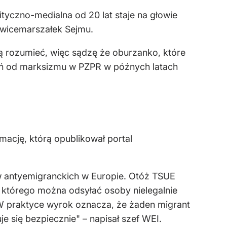
ityczno-medialna od 20 lat staje na głowie
 wicemarszałek Sejmu.
ą rozumieć, więc sądzę że oburzanko, które
leń od marksizmu w PZPR w późnych latach
mację, którą opublikował portal
w antyemigranckich w Europie. Otóż TSUE
 którego można odsyłać osoby nielegalnie
 W praktyce wyrok oznacza, że żaden migrant
e się bezpiecznie" – napisał szef WEI.