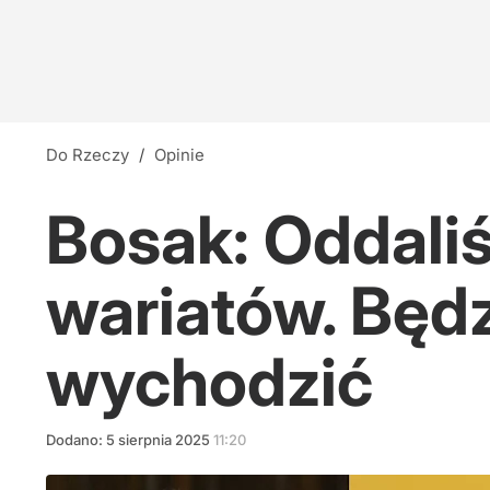
Do Rzeczy
/
Opinie
Bosak: Oddali
wariatów. Będz
wychodzić
Dodano:
5
sierpnia
2025
11:20