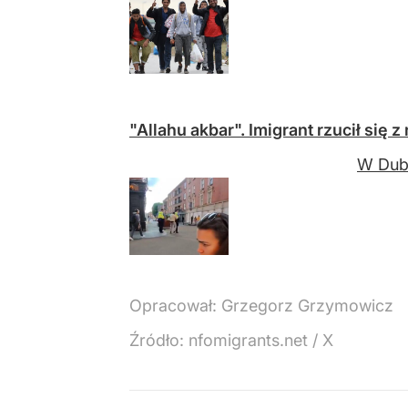
"Allahu akbar". Imigrant rzucił się 
W Dubl
Opracował:
Grzegorz Grzymowicz
Źródło:
nfomigrants.net / X