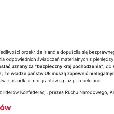
iedliwości orzekł
, że Irlandia dopuściła się bezpra
ania odpowiednich świadczeń materialnych z pienięd
ostać uznany za "bezpieczny kraj pochodzenia"
, do
z, że
władze państw UE muszą zapewnić nielegalny
twie ośrodki dla migrantów są już przepełnione.
 z liderów Konfederacji, prezes Ruchu Narodowego, K
tów