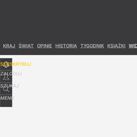
Udostępnij
39
Skomentuj
KRAJ
ŚWIAT
OPINIE
HISTORIA
TYGODNIK
KSIĄŻKI
WI
SUBSKRYBUJ
ZALOGUJ
SZUKAJ
MENU