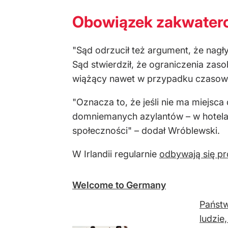
Obowiązek zakwatero
"Sąd odrzucił też argument, że nagł
Sąd stwierdził, że ograniczenia z
wiążący nawet w przypadku czasowe
"Oznacza to, że jeśli nie ma miejsc
domniemanych azylantów – w hotelach
społeczności" – dodał Wróblewski.
W Irlandii regularnie
odbywają się pr
Welcome to Germany
Państw
ludzie