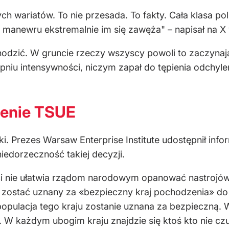
 wariatów. To nie przesada. To fakty. Cała klasa pol
manewru ekstremalnie im się zawęża" – napisał na X
hodzić. W gruncie rzeczy wszyscy powoli to zaczynaj
opniu intensywności, niczym zapał do tępienia odchy
zenie TSUE
 Prezes Warsaw Enterprise Institute udostępnił infor
niedorzeczność takiej decyzji.
ści nie ułatwia rządom narodowym opanować nastrojó
 zostać uznany za «bezpieczny kraj pochodzenia» do
opulacja tego kraju zostanie uznana za bezpieczną.
 W każdym ubogim kraju znajdzie się ktoś kto nie czuj