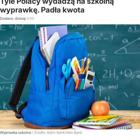
Tyle Polacy wydadzą na szkolną
wyprawkę. Padła kwota
Dodano:
dzisiaj
6:00
Wyprawka szkolna
/ Źródło:
Getin Bank/Velo Bank