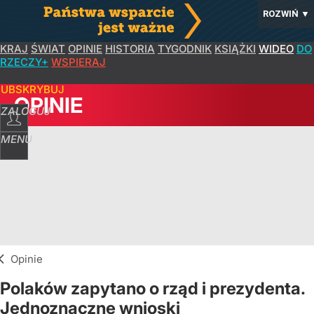
ROZWIŃ
▼
KRAJ
ŚWIAT
OPINIE
HISTORIA
TYGODNIK
KSIĄŻKI
WIDEO
DO
RZECZY+
WSPIERAJ
SUBSKRYBUJ
OPINIE
ZALOGUJ
MENU
Opinie
Polaków zapytano o rząd i prezydenta.
Jednoznaczne wnioski