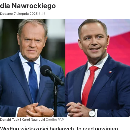
dla Nawrockiego
Dodano:
7
sierpnia
2025
6:46
Donald Tusk i Karol Nawrocki
Źródło:
PAP
Według większości badanych, to rząd powinien