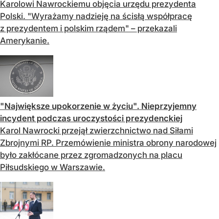
Karolowi Nawrockiemu objęcia urzędu prezydenta
Polski. "Wyrażamy nadzieję na ścisłą współpracę
z prezydentem i polskim rządem" – przekazali
Amerykanie.
"Największe upokorzenie w życiu". Nieprzyjemny
incydent podczas uroczystości prezydenckiej
Karol Nawrocki przejął zwierzchnictwo nad Siłami
Zbrojnymi RP. Przemówienie ministra obrony narodowej
było zakłócane przez zgromadzonych na placu
Piłsudskiego w Warszawie.