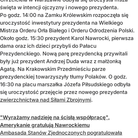
święta w intencji ojczyzny i nowego prezydenta.
Po godz. 14:00 na Zamku Królewskim rozpoczęła się
uroczystość inwestytury prezydenta na Wielkiego
Mistrza Orderu Orła Białego i Orderu Odrodzenia Polski.
Około godz. 15:30 prezydent Karol Nawrocki, pierwsza
dama oraz ich dzieci przybyli do Pałacu
Prezydenckiego. Nową parę prezydencką przywitali
były już prezydent Andrzej Duda wraz z małżonką
Agatą. Na Krakowskim Przedmieściu parze
prezydenckiej towarzyszyły tłumy Polaków. O godz.
16:30 na placu marszałka Józefa Piłsudskiego odbyła
się uroczystość przejęcie przez nowego prezydenta
zwierzchnictwa nad Siłami Zbrojnymi
.
"Wyrażamy nadzieję na ścisłą współpracę".
Amerykanie gratulują Nawrockiemu
Ambasada Stanów Zjednoczonych pogratulowała