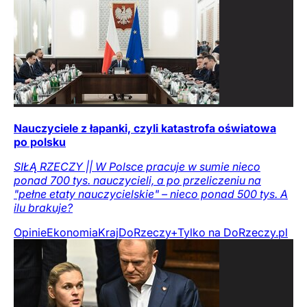
Nauczyciele z łapanki, czyli katastrofa oświatowa
po polsku
SIŁĄ RZECZY || W Polsce pracuje w sumie nieco
ponad 700 tys. nauczycieli, a po przeliczeniu na
"pełne etaty nauczycielskie" – nieco ponad 500 tys. A
ilu brakuje?
Opinie
Ekonomia
Kraj
DoRzeczy+
Tylko na DoRzeczy.pl