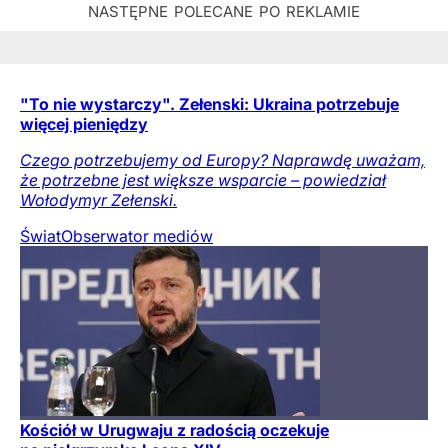
"To nie wystarczy". Zełenski: Ukraina potrzebuje
więcej pieniędzy
Czego potrzebujemy od Europy? Naprawdę uważam,
że potrzebne jest większe wsparcie – powiedział
Wołodymyr Zełenski.
Świat
Obserwator mediów
Kościół w Urugwaju z radością oczekuje