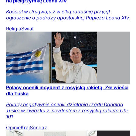
na pielgrzymkę Leona XIV
Kościół w Urugwaju z wielką radością przyjął
ogłoszenie o podróży apostolskiej Papieża Leona XIV.
Religia
Świat
Polacy ocenili incydent z rosyjską rakietą. Złe wieści
dla Tuska
Polacy negatywnie ocenili działania rządu Donalda
Tuska w związku z incydentem z rosyjską rakieta Ch-
101.
Opinie
Kraj
Sondaż