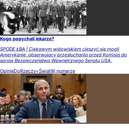
Kogo popychali lekarze?
SPODE ŁBA | Ciekawym widowiskiem cieszyć się mogli
Amerykanie, obserwujący przesłuchania przed Komisją do
spraw Bezpieczeństwa Wewnętrznego Senatu USA.
Opinie
DoRzeczy+
Świat
W numerze