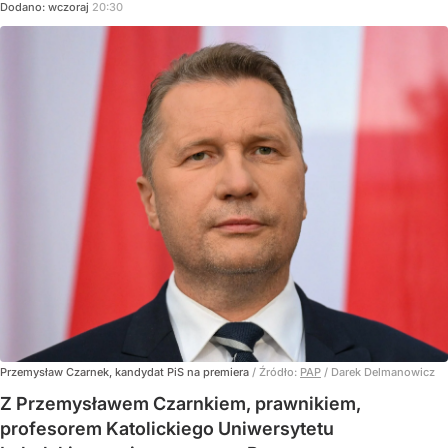
Dodano:
wczoraj
20:30
Przemysław Czarnek, kandydat PiS na premiera
/ Źródło:
PAP
/
Darek Delmanowicz
Z Przemysławem Czarnkiem, prawnikiem,
profesorem Katolickiego Uniwersytetu