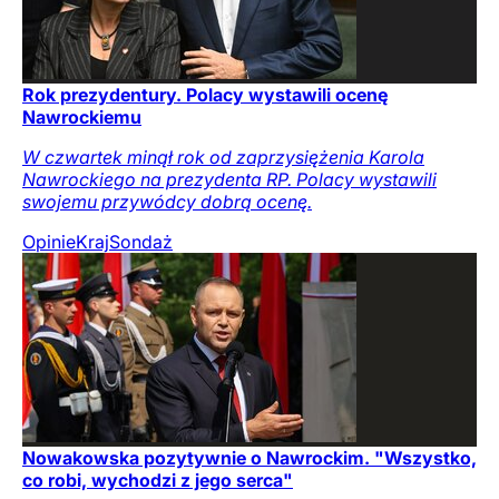
Rok prezydentury. Polacy wystawili ocenę
Nawrockiemu
W czwartek minął rok od zaprzysiężenia Karola
Nawrockiego na prezydenta RP. Polacy wystawili
swojemu przywódcy dobrą ocenę.
Opinie
Kraj
Sondaż
Nowakowska pozytywnie o Nawrockim. "Wszystko,
co robi, wychodzi z jego serca"