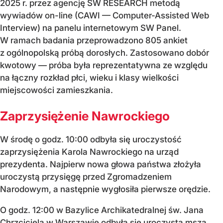
2025 r. przez agencję SW RESEARCH metodą
wywiadów on-line (CAWI — Computer-Assisted Web
Interview) na panelu internetowym SW Panel.
W ramach badania przeprowadzono 805 ankiet
z ogólnopolską próbą dorosłych. Zastosowano dobór
kwotowy — próba była reprezentatywna ze względu
na łączny rozkład płci, wieku i klasy wielkości
miejscowości zamieszkania.
Zaprzysiężenie Nawrockiego
W środę o godz. 10:00 odbyła się uroczystość
zaprzysiężenia Karola Nawrockiego na urząd
prezydenta. Najpierw nowa głowa państwa złożyła
uroczystą przysięgę przed Zgromadzeniem
Narodowym, a następnie wygłosiła pierwsze orędzie.
O godz. 12:00 w Bazylice Archikatedralnej św. Jana
Chrzciciela w Warszawie odbyła się uroczysta msza