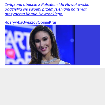
Związana obecnie z Polsatem Ida Nowakowska
podzieliła się swoimi przemyśleniami na temat
prezydenta Karola Nawrockiego.
Rozrywka
Gwiazdy
Opinie
Kraj