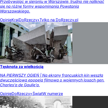
Przebywając w sierpniu w Warszawie, trudno nie natknąć
się na różne formy wspominania Powstania
Warszawskiego.
Opinie
Kraj
DoRzeczy+
Tylko na DoRzeczy.pl
Tęsknota za wielkością
NA PIERWSZY OGIEŃ | Na ekrany francuskich kin weszła
dwuczęściowa epopeja filmowa o wojennych losach gen.
Charles’a de Gaulle’a.
Opinie
DoRzeczy+
Świat
W numerze