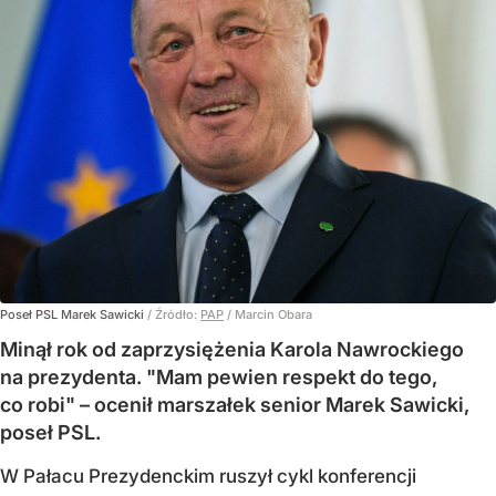
Poseł PSL Marek Sawicki
/ Źródło:
PAP
/
Marcin Obara
Minął rok od zaprzysiężenia Karola Nawrockiego
na prezydenta. "Mam pewien respekt do tego,
co robi" – ocenił marszałek senior Marek Sawicki,
poseł PSL.
W Pałacu Prezydenckim ruszył cykl konferencji