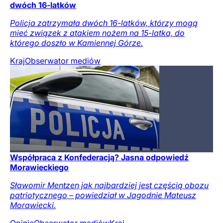
dwóch 16-latków
Policja zatrzymała dwóch 16-latków, którzy mogą
mieć związek z atakiem nożem na 15-latka, do
którego doszło w Kamiennej Górze.
Kraj
Obserwator mediów
Współpraca z Konfederacją? Jasna odpowiedź
Morawieckiego
Sławomir Mentzen jak najbardziej jest częścią obozu
patriotycznego – powiedział w Jagodnie Mateusz
Morawiecki.
Opinie
Obserwator mediów
Kraj