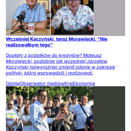
Wcześniej Kaczyński, teraz Morawiecki. "Nie
realizowałbym tego"
Dopłaty z podatków do kredytów? Mateusz
Morawiecki, podobnie jak wcześniej Jarosław
Kaczyński najwyraźniej zmienił zdanie w zakresie
polityki, którą wprowadzili i realizowali.
Opinie
Obserwator mediów
Kraj
Ekonomia