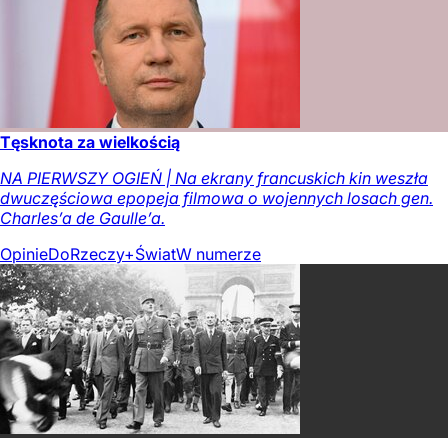
Tęsknota za wielkością
NA PIERWSZY OGIEŃ | Na ekrany francuskich kin weszła
dwuczęściowa epopeja filmowa o wojennych losach gen.
Charles’a de Gaulle’a.
Opinie
DoRzeczy+
Świat
W numerze