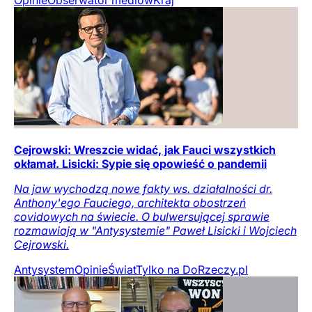
Cejrowski: Wreszcie widać, jak Fauci wszystkich
okłamał. Lisicki: Sypie się opowieść o pandemii
Na jaw wychodzą nowe fakty ws. działalności dr.
Anthony'ego Fauciego, architekta obostrzeń
covidowych na świecie. O bulwersującej sprawie
rozmawiają w "Antysystemie" Paweł Lisicki i Wojciech
Cejrowski.
Antysystem
Opinie
Świat
Tylko na DoRzeczy.pl