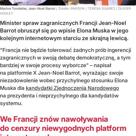
Marine Tondelier, Jean-Noel Barrot
/ Źródło:
PAP/EPA
/
TERESA SUAREZ / OLIVIER
HOSLET
Minister spraw zagranicznych Francji Jean-Noel
Barrot obruszył się po wpisie Elona Muska w jego
kolejnym internetowym starciu ze skrajną lewicą.
"Francja nie będzie tolerować żadnych prób ingerencji
zagranicznych w swoją debatę demokratyczną, a tym
bardziej w swoje procesy wyborcze" – napisał
na platformie X Jean-Noel Barrot, wyrażając swoje
niezadowolenie wobec przychylnego stosunku Elona
Muska dla
kandydatki Zjednoczenia Narodowego
na prezydenta i nieprzychylnego dla kandydatów
systemu.
We Francji znów nawoływania
do cenzury niewygodnych platform