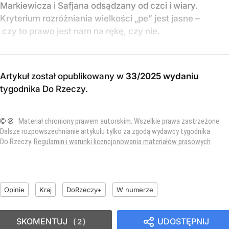
Markiewicza i Safjana odsądzany od czci i wiary.
Kryterium rozróżniania wielkości „pe” jest jasne –
czy to prawo jest nam na rękę, czy nie.
Artykuł został opublikowany w
33/2025 wydaniu
tygodnika Do Rzeczy
.
© ℗
Materiał chroniony prawem autorskim. Wszelkie prawa zastrzeżone.
Dalsze rozpowszechnianie artykułu tylko za zgodą wydawcy tygodnika
Do Rzeczy.
Regulamin i warunki licencjonowania materiałów prasowych
.
Opinie
Kraj
DoRzeczy+
W numerze
SKOMENTUJ
UDOSTĘPNIJ
2