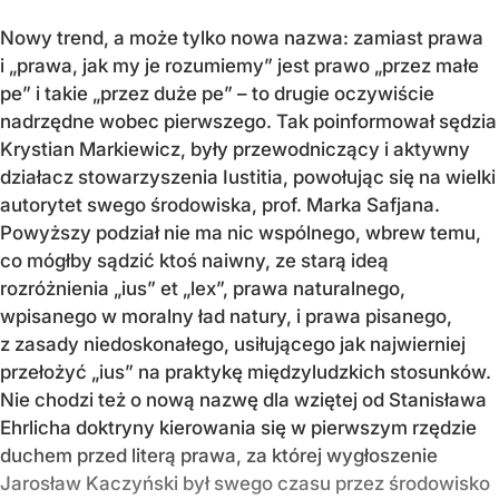
Nowy trend, a może tylko nowa nazwa: zamiast prawa
i „prawa, jak my je rozumiemy” jest prawo „przez małe
pe” i takie „przez duże pe” – to drugie oczywiście
nadrzędne wobec pierwszego. Tak poinformował sędzia
Krystian Markiewicz, były przewodniczący i aktywny
działacz stowarzyszenia Iustitia, powołując się na wielki
autorytet swego środowiska, prof. Marka Safjana.
Powyższy podział nie ma nic wspólnego, wbrew temu,
co mógłby sądzić ktoś naiwny, ze starą ideą
rozróżnienia „ius” et „lex”, prawa naturalnego,
wpisanego w moralny ład natury, i prawa pisanego,
z zasady niedoskonałego, usiłującego jak najwierniej
przełożyć „ius” na praktykę międzyludzkich stosunków.
Nie chodzi też o nową nazwę dla wziętej od Stanisława
Ehrlicha doktryny kierowania się w pierwszym rzędzie
duchem przed literą prawa, za której wygłoszenie
Jarosław Kaczyński był swego czasu przez środowisko