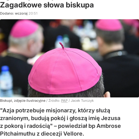
Zagadkowe słowa biskupa
Dodano:
wczoraj
20:51
Biskupi, zdjęcie ilustracyjne
/ Źródło:
PAP
/
Jacek Turczyk
"Azja potrzebuje misjonarzy, którzy służą
zranionym, budują pokój i głoszą imię Jezusa
z pokorą i radością" – powiedział bp Ambrose
Pitchaimuthu z diecezji Vellore.