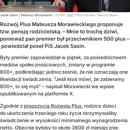
Jacek Sasin / Mateusz Morawiecki
/ Źródło:
PAP
/
Piotr Nowak / Marcin Obara
Rozwój Plus Mateusza Morawieckiego proponuje
tzw. pensję rodzicielską. – Mnie to trochę dziwi,
ponieważ pan premier był przeciwnikiem 500 plus –
powiedział poseł PiS Jacek Sasin.
Były premier zapowiedział w piątek, za pośrednictwem
mediów społecznościowych, zmiany w programie
800+, podkreślając jednocześnie, że nie oznaczają one
likwidacji świadczenia. "Jeśli ktoś mówi, że zabieramy
800+, to się myli" – napisał Morawiecki we wpisie
opublikowanym na platformie X.
Zgodnie z
propozycją Rozwoju Plus
, rodzice dzieci
do ukończenia trzeciego roku życia otrzymywaliby
świadczenie w wysokości minimalnego wynagrodzenia
netto. Obecnie byłoby to około 3600 zł miesięcznie.