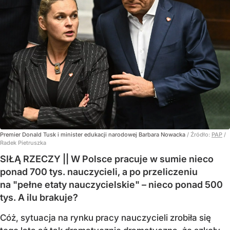
Premier Donald Tusk i minister edukacji narodowej Barbara Nowacka
/ Źródło:
PAP
/
Radek Pietruszka
SIŁĄ RZECZY || W Polsce pracuje w sumie nieco
ponad 700 tys. nauczycieli, a po przeliczeniu
na "pełne etaty nauczycielskie" – nieco ponad 500
tys. A ilu brakuje?
Cóż, sytuacja na rynku pracy nauczycieli zrobiła się