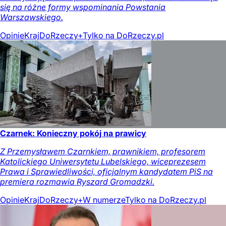
się na różne formy wspominania Powstania
Warszawskiego.
Opinie
Kraj
DoRzeczy+
Tylko na DoRzeczy.pl
Czarnek: Konieczny pokój na prawicy
Z Przemysławem Czarnkiem, prawnikiem, profesorem
Katolickiego Uniwersytetu Lubelskiego, wiceprezesem
Prawa i Sprawiedliwości, oficjalnym kandydatem PiS na
premiera rozmawia Ryszard Gromadzki.
Opinie
Kraj
DoRzeczy+
W numerze
Tylko na DoRzeczy.pl