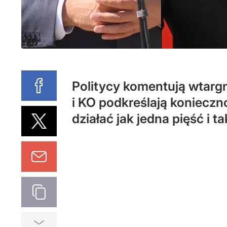
Politycy komentują wtargn
i KO podkreślają konieczn
działać jak jedna pięść i t