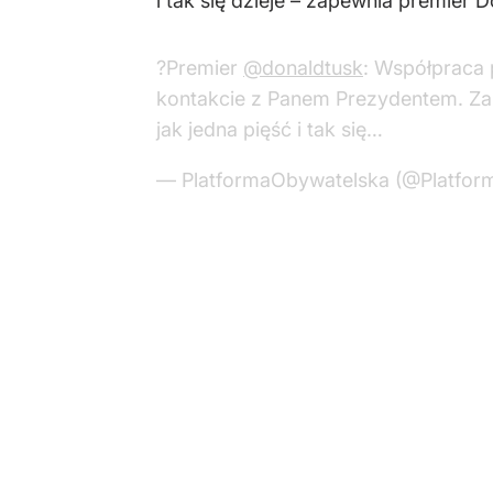
i tak się dzieje – zapewnia premier 
?Premier
@donaldtusk
: Współpraca 
kontakcie z Panem Prezydentem. Za 
jak jedna pięść i tak się…
— PlatformaObywatelska (@Platfor