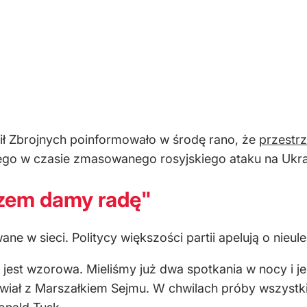
 Zbrojnych poinformowało w środę rano, że
przestrz
tego w czasie zmasowanego rosyjskiego ataku na Ukra
azem damy radę"
e w sieci. Politycy większości partii apelują o nieul
 jest wzorowa. Mieliśmy już dwa spotkania w nocy i 
iał z Marszałkiem Sejmu. W chwilach próby wszystkie 