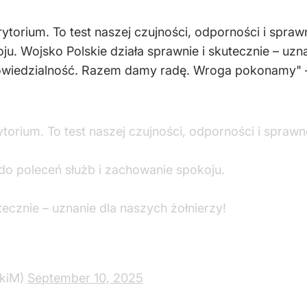
rytorium. To test naszej czujności, odporności i spra
u. Wojsko Polskie działa sprawnie i skutecznie – uzn
 odpowiedzialność. Razem damy radę. Wroga pokonamy"
ytorium. To test naszej czujności, odporności i sprawn
do poleceń służb i zachowanie spokoju.
tecznie – uznanie dla naszych żołnierzy!
ckiM)
September 10, 2025