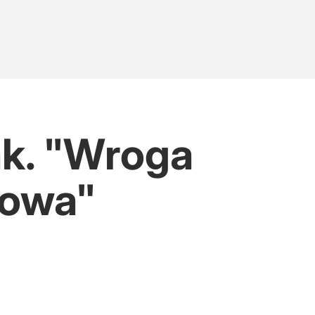
ak. "Wroga
rowa"