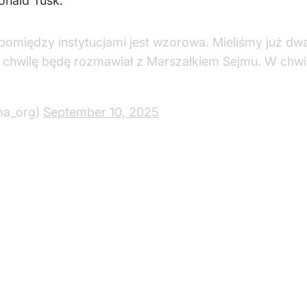
Donald Tusk.
pomiędzy instytucjami jest wzorowa. Mieliśmy już dwa
chwilę będę rozmawiał z Marszałkiem Sejmu. W chwil
ma_org)
September 10, 2025