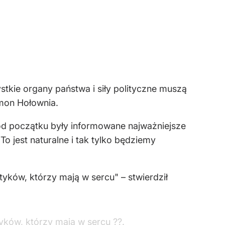
ystkie organy państwa i siły polityczne muszą
ymon Hołownia.
od początku były informowane najważniejsze
o jest naturalne i tak tylko będziemy
tyków, którzy mają w sercu" – stwierdził
tyków, którzy mają w sercu ??.