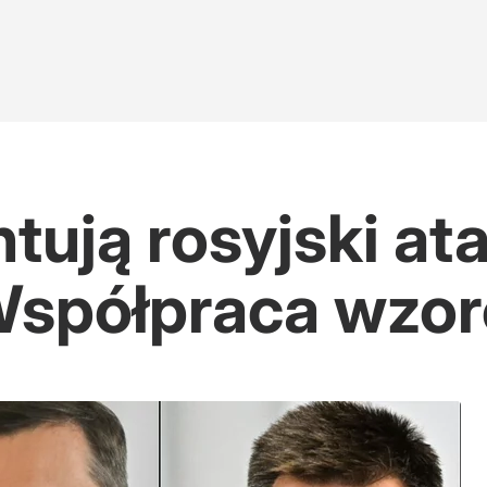
tują rosyjski at
Współpraca wzo