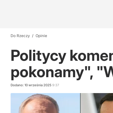
Do Rzeczy
/
Opinie
Politycy komen
pokonamy", "
Dodano:
10
września
2025
9:37