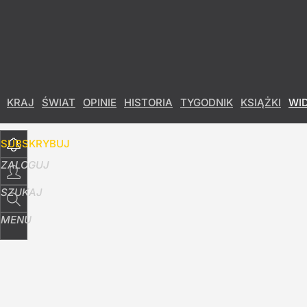
Udostępnij
0
Skomentuj
KRAJ
ŚWIAT
OPINIE
HISTORIA
TYGODNIK
KSIĄŻKI
WI
SUBSKRYBUJ
ZALOGUJ
SZUKAJ
MENU