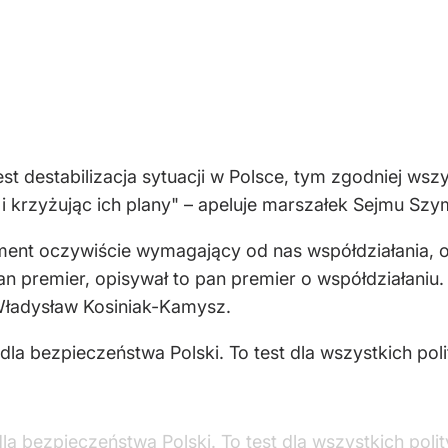
st destabilizacja sytuacji w Polsce, tym zgodniej wsz
i krzyżując ich plany" – apeluje marszałek Sejmu Sz
oment oczywiście wymagający od nas współdziałania, 
 premier, opisywał to pan premier o współdziałaniu. T
ładysław Kosiniak-Kamysz.
dla bezpieczeństwa Polski. To test dla wszystkich poli
la bezpieczeństwa Polski. To test dla wszystkich poli