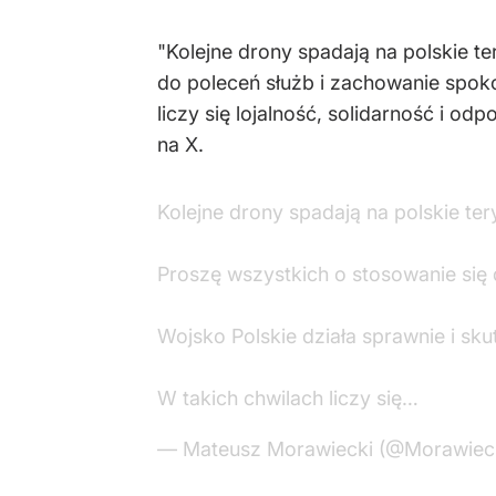
"Kolejne drony spadają na polskie te
do poleceń służb i zachowanie spokoj
liczy się lojalność, solidarność i
na X.
Kolejne drony spadają na polskie ter
Proszę wszystkich o stosowanie się 
Wojsko Polskie działa sprawnie i sku
W takich chwilach liczy się…
— Mateusz Morawiecki (@Morawie