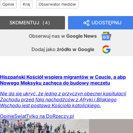
Opinie
Kraj
Obserwator mediów
SKOMENTUJ
UDOSTĘPNIJ
4
Obserwuj nas
w
Google News
Dodaj jako
źródło w Google
Hiszpański Kościół wspiera migrantów w Ceucie, a abp
Nowego Meksyku zachęca do budowy meczetu
Nie da się ukryć, że jedną z przyczyn obecnej kapitulacji
Zachodu przed falą nachodźców z Afryki i Bliskiego
Wschodu jest postawa Kościoła katolickiego.
Opinie
Świat
Tylko na DoRzeczy.pl