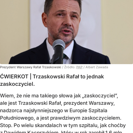
Prezydent Warszawy Rafał Trzaskowski
/ Źródło:
PAP
/
Albert Zawada
ĆWIERKOT | Trzaskowski Rafał to jednak
zaskoczyciel.
Wiem, że nie ma takiego słowa jak „zaskoczyciel”,
ale jest Trzaskowski Rafał, prezydent Warszawy,
nadzorca najsłynniejszego w Europie Szpitala
Południowego, a jest prawdziwym zaskoczycielem.
Stop. Po wielu skandalach w tym szpitalu, jak choćby
z Dawidem Kacprzykiem, który w rok zarobił 1,6 mln