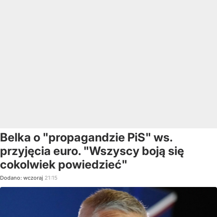
Belka o "propagandzie PiS" ws.
przyjęcia euro. "Wszyscy boją się
cokolwiek powiedzieć"
Dodano:
wczoraj
21:15