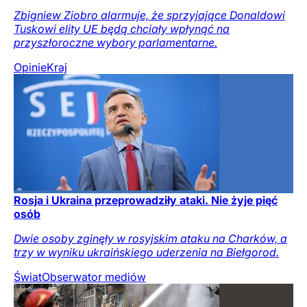
Zbigniew Ziobro alarmuje, że sprzyjające Donaldowi
Tuskowi elity UE będą chciały wpłynąć na
przyszłoroczne wybory parlamentarne.
Opinie
Kraj
Rosja i Ukraina przeprowadziły ataki. Nie żyje pięć
osób
Dwie osoby zginęły w rosyjskim ataku na Charków, a
trzy w wyniku ukraińskiego uderzenia na Biełgorod.
Świat
Obserwator mediów