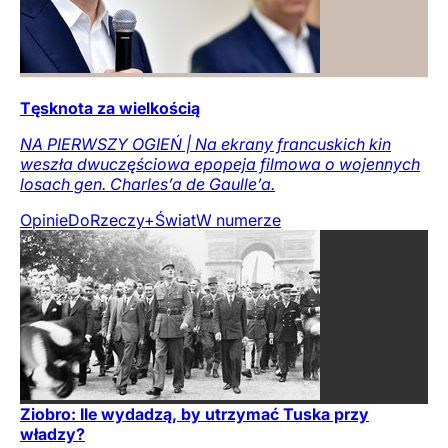
Tęsknota za wielkością
NA PIERWSZY OGIEŃ | Na ekrany francuskich kin
weszła dwuczęściowa epopeja filmowa o wojennych
losach gen. Charles’a de Gaulle’a.
Opinie
DoRzeczy+
Świat
W numerze
Ziobro: Ile wydadzą, by utrzymać Tuska przy
władzy?