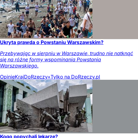
Ukryta prawda o Powstaniu Warszawskim?
Przebywając w sierpniu w Warszawie, trudno nie natknąć
się na różne formy wspominania Powstania
Warszawskiego.
Opinie
Kraj
DoRzeczy+
Tylko na DoRzeczy.pl
Kogo popychali lekarze?