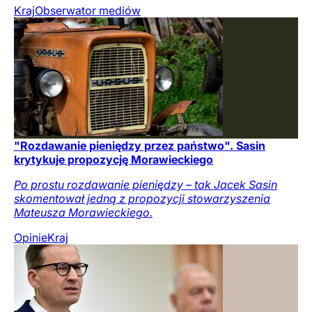
Kraj
Obserwator mediów
"Rozdawanie pieniędzy przez państwo". Sasin
krytykuje propozycję Morawieckiego
Po prostu rozdawanie pieniędzy – tak Jacek Sasin
skomentował jedną z propozycji stowarzyszenia
Mateusza Morawieckiego.
Opinie
Kraj