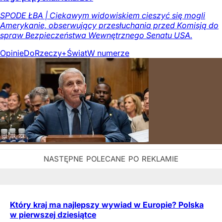
SPODE ŁBA | Ciekawym widowiskiem cieszyć się mogli
Amerykanie, obserwujący przesłuchania przed Komisją do
spraw Bezpieczeństwa Wewnętrznego Senatu USA.
Opinie
DoRzeczy+
Świat
W numerze
Który kraj ma najlepszy wywiad w Europie? Polska
w pierwszej dziesiątce