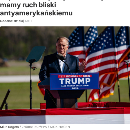
mamy ruch bliski
antyamerykańskiemu
Dodano:
dzisiaj
13:17
Mike Rogers
/ Źródło:
PAP/EPA
/
NICK HAGEN