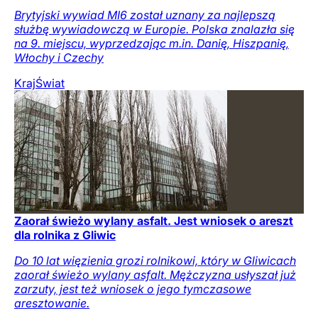
Brytyjski wywiad MI6 został uznany za najlepszą
służbę wywiadowczą w Europie. Polska znalazła się
na 9. miejscu, wyprzedzając m.in. Danię, Hiszpanię,
Włochy i Czechy
Kraj
Świat
Zaorał świeżo wylany asfalt. Jest wniosek o areszt
dla rolnika z Gliwic
Do 10 lat więzienia grozi rolnikowi, który w Gliwicach
zaorał świeżo wylany asfalt. Mężczyzna usłyszał już
zarzuty, jest też wniosek o jego tymczasowe
aresztowanie.