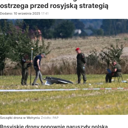
ostrzega przed rosyjską strategią
Dodano:
10
września
2025
17:41
Szczątki drona w Wohyniu
Źródło:
PAP
Rosyjskie drony ponownie naruszyły polską