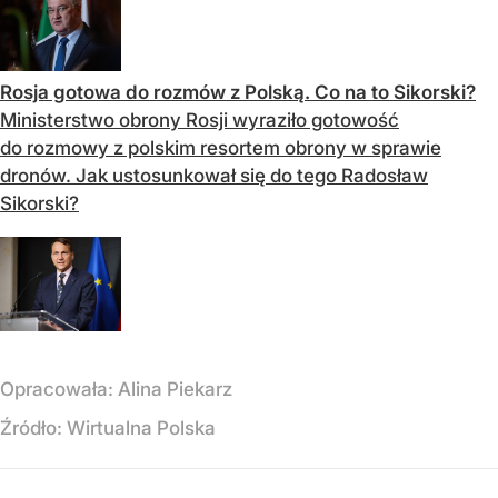
Rosja gotowa do rozmów z Polską. Co na to Sikorski?
Ministerstwo obrony Rosji wyraziło gotowość
do rozmowy z polskim resortem obrony w sprawie
dronów. Jak ustosunkował się do tego Radosław
Sikorski?
Opracowała:
Alina Piekarz
Źródło:
Wirtualna Polska