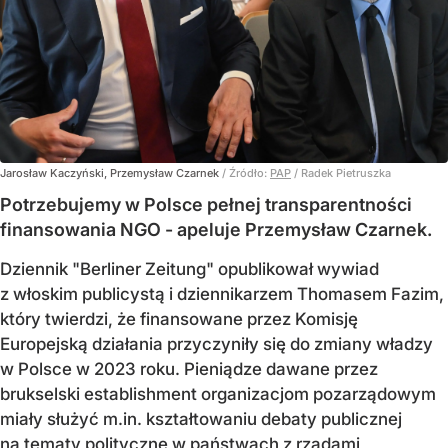
Jarosław Kaczyński, Przemysław Czarnek
/ Źródło:
PAP
/
Radek Pietruszka
Potrzebujemy w Polsce pełnej transparentności
finansowania NGO - apeluje Przemysław Czarnek.
Dziennik "Berliner Zeitung" opublikował wywiad
z włoskim publicystą i dziennikarzem Thomasem Fazim,
który twierdzi, że finansowane przez Komisję
Europejską działania przyczyniły się do zmiany władzy
w Polsce w 2023 roku. Pieniądze dawane przez
brukselski establishment organizacjom pozarządowym
miały służyć m.in. kształtowaniu debaty publicznej
na tematy polityczne w państwach z rządami