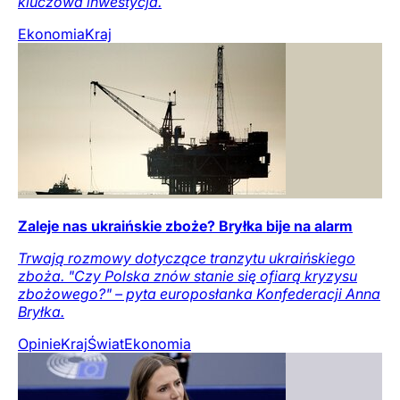
kluczowa inwestycja.
Ekonomia
Kraj
Zaleje nas ukraińskie zboże? Bryłka bije na alarm
Trwają rozmowy dotyczące tranzytu ukraińskiego
zboża. "Czy Polska znów stanie się ofiarą kryzysu
zbożowego?" – pyta europosłanka Konfederacji Anna
Bryłka.
Opinie
Kraj
Świat
Ekonomia