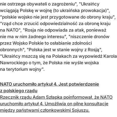
nie ostrzega obywateli o zagrożeniu", "Ukraińcy
wciągają Polskę w wojnę (to ukraińska prowokacja)",
"polskie wojsko nie jest przygotowane do obrony kraju",
"rząd chce zrzucić odpowiedzialność za obronę kraju
na NATO", "Rosja nie odpowiada za atak, ponieważ
nie ma w nim żadnego interesu", "niszczenie dronów
przez Wojsko Polskie to osłabianie zdolności
obronnych", "Polska jest w stanie wojny z Rosją",
"Ukraińcy mszczą się na Polakach za wypowiedź Karola
Nawrockiego o tym, że Polska nie wyśle wojska
na terytorium wojny".
NATO uruchomiło artykuł 4. Jest potwierdzenie
z polskiego rządu
Rzecznik rządu Adam Szłapka poinformował, że NATO
uruchomiło artykuł 4. Umożliwia on pilne konsultacje
między państwami członkowskimi Sojuszu.