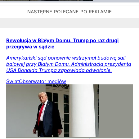
Rewolucja w Białym Domu. Trump po raz drugi
przegrywa w sądzie
Amerykański sąd ponownie wstrzymał budowę sali
balowej przy Białym Domu. Administracja prezydenta
USA Donalda Trumpa zapowiada odwołanie.
Świat
Obserwator mediów