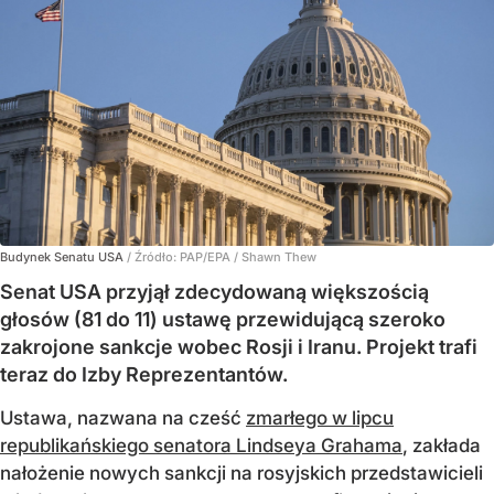
Budynek Senatu USA
/ Źródło:
PAP/EPA
/
Shawn Thew
Senat USA przyjął zdecydowaną większością
głosów (81 do 11) ustawę przewidującą szeroko
zakrojone sankcje wobec Rosji i Iranu. Projekt trafi
teraz do Izby Reprezentantów.
Ustawa, nazwana na cześć
zmarłego w lipcu
republikańskiego senatora Lindseya Grahama
, zakłada
nałożenie nowych sankcji na rosyjskich przedstawicieli