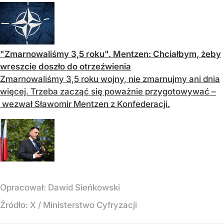
"Zmarnowaliśmy 3,5 roku". Mentzen: Chciałbym, żeby
wreszcie doszło do otrzeźwienia
Zmarnowaliśmy 3,5 roku wojny, nie zmarnujmy ani dnia
więcej. Trzeba zacząć się poważnie przygotowywać –
wezwał Sławomir Mentzen z Konfederacji.
Opracował:
Dawid Sieńkowski
Źródło:
X
/
Ministerstwo Cyfryzacji