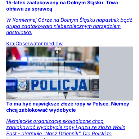
15-latek zaatakowany na Dolnym Śląsku. Trwa
obława za sprawcą
W Kamiennej Górze na Dolnym Śląsku napastnik bądź
grupa zaatakowała niebezpiecznym narzędziem
nastolatka.
Kraj
Obserwator mediów
To ma być największe złoże ropy w Polsce. Niemcy
chcą zablokować wydobycie
Niemieckie organizacje ekologiczne chcą
zablokować wydobycie ropy i gazu ze złoża Wolin
East – alarmuje "Nasz Dziennik". Dla Polski to