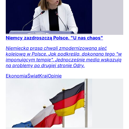
Niemcy zazdroszczą Polsce. "U nas chaos"
Niemiecka prasa chwali zmodernizowaną sieć
kolejową w Polsce. Jak podkreśla, dokonano tego "w
imponującym tempie". Jednocześnie media wskazują
na problemy po drugiej stronie Odry.
Ekonomia
Świat
Kraj
Opinie