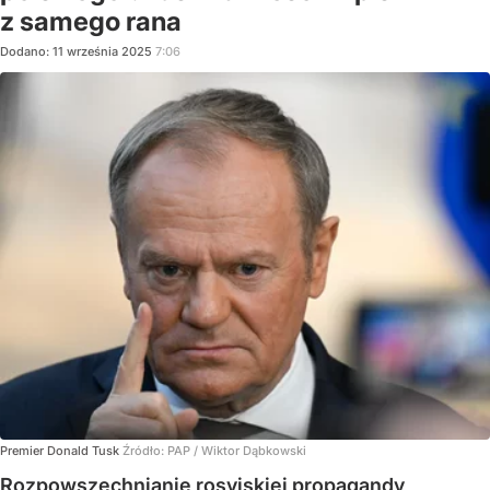
z samego rana
Dodano:
11
września
2025
7:06
Premier Donald Tusk
Źródło:
PAP
/
Wiktor Dąbkowski
Rozpowszechnianie rosyjskiej propagandy