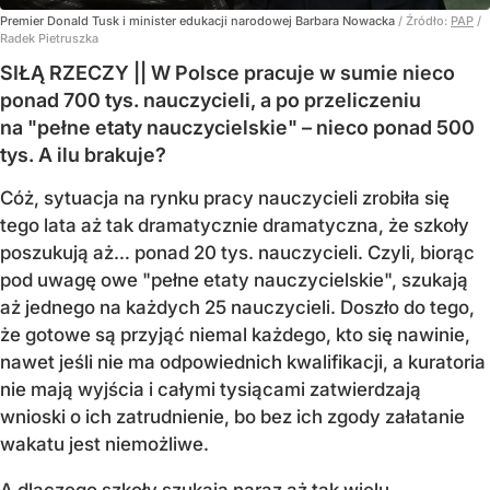
Premier Donald Tusk i minister edukacji narodowej Barbara Nowacka
/ Źródło:
PAP
/
Radek Pietruszka
SIŁĄ RZECZY || W Polsce pracuje w sumie nieco
ponad 700 tys. nauczycieli, a po przeliczeniu
na "pełne etaty nauczycielskie" – nieco ponad 500
tys. A ilu brakuje?
Cóż, sytuacja na rynku pracy nauczycieli zrobiła się
tego lata aż tak dramatycznie dramatyczna, że szkoły
poszukują aż… ponad 20 tys. nauczycieli. Czyli, biorąc
pod uwagę owe "pełne etaty nauczycielskie", szukają
aż jednego na każdych 25 nauczycieli. Doszło do tego,
że gotowe są przyjąć niemal każdego, kto się nawinie,
nawet jeśli nie ma odpowiednich kwalifikacji, a kuratoria
nie mają wyjścia i całymi tysiącami zatwierdzają
wnioski o ich zatrudnienie, bo bez ich zgody załatanie
wakatu jest niemożliwe.