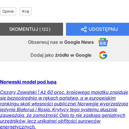
Opinie
Kraj
SKOMENTUJ
UDOSTĘPNIJ
122
Obserwuj nas
w
Google News
Dodaj jako
źródło w Google
Norweski model pod lupą
Cezary Zawalski | Aż 60 proc. krajowego majątku znajduje
się bezpośrednio w rękach państwa, a w europejskim
rankingu skali własności publicznej Norwegię wyprzedzają
jedynie Białoruś i Rosja. Krytycy tego systemu słusznie
zauważają, że zamożność Oslo to nie zasługa genialnych
urzędników, lecz unikalnej obfitości surowców
energetycznych.