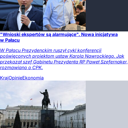
"Wnioski ekspertów są alarmujące". Nowa inicjatywa
w Pałacu
W Pałacu Prezydenckim ruszył cykl konferencji
poświęconych projektom ustaw Karola Nawrockiego. Jak
przekazał szef Gabinetu Prezydenta RP Paweł Szefernaker,
rozmawiano o CPK.
Kraj
Opinie
Ekonomia