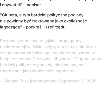
i obywateli" – napisał.
"Głupota, a tym bardziej polityczne poglądy,
nie powinny być traktowane jako okoliczność
łagodząca" – podkreślił szef rządu.
Rozpowszechnianie rosyjskiej propagandy i
dezinformacji w dzisiejszej sytuacji to działanie na
szkodę państwa polskiego, wymierzone wprost w
bezpieczeństwo Ojczyzny i obywateli. Głupota, a tym
bardziej polityczne poglądy, nie powinny być
traktowane jako okoliczność łagodząca.
— Donald Tusk (@donaldtusk)
September 11, 2025