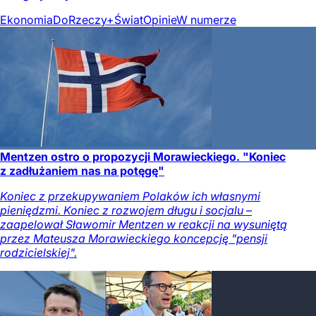
Ekonomia
DoRzeczy+
Świat
Opinie
W numerze
Mentzen ostro o propozycji Morawieckiego. "Koniec
z zadłużaniem nas na potęgę"
Koniec z przekupywaniem Polaków ich własnymi
pieniędzmi. Koniec z rozwojem długu i socjalu –
zaapelował Sławomir Mentzen w reakcji na wysuniętą
przez Mateusza Morawieckiego koncepcję "pensji
rodzicielskiej".