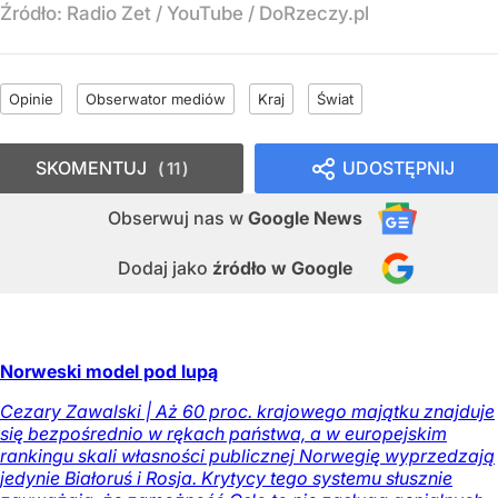
Źródło:
Radio Zet
/
YouTube / DoRzeczy.pl
Opinie
Obserwator mediów
Kraj
Świat
SKOMENTUJ
UDOSTĘPNIJ
11
Obserwuj nas
w
Google News
Dodaj jako
źródło w Google
Norweski model pod lupą
Cezary Zawalski | Aż 60 proc. krajowego majątku znajduje
się bezpośrednio w rękach państwa, a w europejskim
rankingu skali własności publicznej Norwegię wyprzedzają
jedynie Białoruś i Rosja. Krytycy tego systemu słusznie