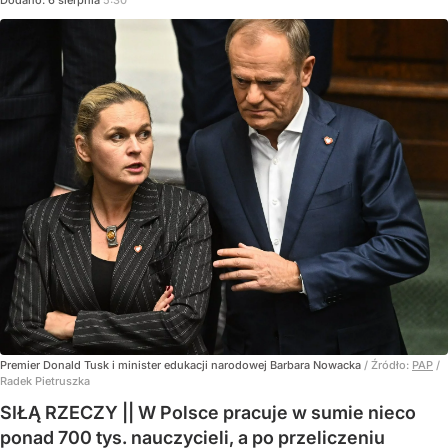
Premier Donald Tusk i minister edukacji narodowej Barbara Nowacka
/ Źródło:
PAP
/
Radek Pietruszka
SIŁĄ RZECZY || W Polsce pracuje w sumie nieco
ponad 700 tys. nauczycieli, a po przeliczeniu