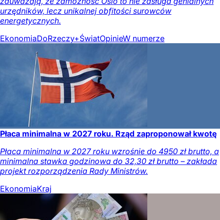
zauważają, że zamożność Oslo to nie zasługa genialnych
urzędników, lecz unikalnej obfitości surowców
energetycznych.
Ekonomia
DoRzeczy+
Świat
Opinie
W numerze
Płaca minimalna w 2027 roku. Rząd zaproponował kwotę
Płaca minimalna w 2027 roku wzrośnie do 4950 zł brutto, a
minimalna stawka godzinowa do 32,30 zł brutto – zakłada
projekt rozporządzenia Rady Ministrów.
Ekonomia
Kraj