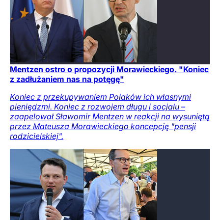
Mentzen ostro o propozycji Morawieckiego. "Koniec
z zadłużaniem nas na potęgę"
Koniec z przekupywaniem Polaków ich własnymi
pieniędzmi. Koniec z rozwojem długu i socjalu –
zaapelował Sławomir Mentzen w reakcji na wysuniętą
przez Mateusza Morawieckiego koncepcję "pensji
rodzicielskiej".