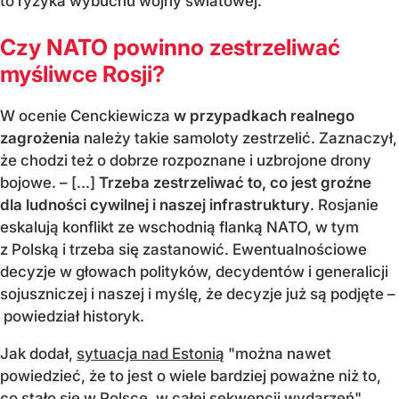
to ryzyka wybuchu wojny światowej.
Czy NATO powinno zestrzeliwać
myśliwce Rosji?
W ocenie Cenckiewicza
w przypadkach realnego
zagrożenia
należy takie samoloty zestrzelić. Zaznaczył,
że chodzi też o dobrze rozpoznane i uzbrojone drony
bojowe. – [...]
Trzeba zestrzeliwać to, co jest groźne
dla ludności cywilnej i naszej infrastruktury
. Rosjanie
eskalują konflikt ze wschodnią flanką NATO, w tym
z Polską i trzeba się zastanowić. Ewentualnościowe
decyzje w głowach polityków, decydentów i generalicji
sojuszniczej i naszej i myślę, że decyzje już są podjęte –
powiedział historyk.
Jak dodał,
sytuacja nad Estonią
"można nawet
powiedzieć, że to jest o wiele bardziej poważne niż to,
co stało się w Polsce, w całej sekwencji wydarzeń".