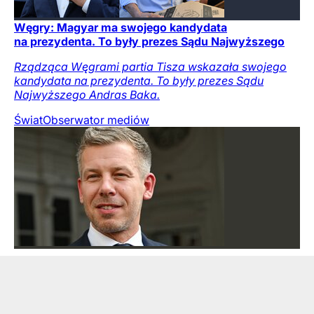
Węgry: Magyar ma swojego kandydata
na prezydenta. To były prezes Sądu Najwyższego
Rządząca Węgrami partia Tisza wskazała swojego
kandydata na prezydenta. To były prezes Sądu
Najwyższego Andras Baka.
Świat
Obserwator mediów