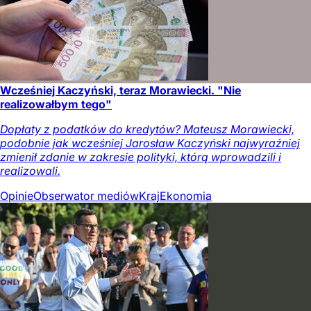
Wcześniej Kaczyński, teraz Morawiecki. "Nie
realizowałbym tego"
Dopłaty z podatków do kredytów? Mateusz Morawiecki,
podobnie jak wcześniej Jarosław Kaczyński najwyraźniej
zmienił zdanie w zakresie polityki, którą wprowadzili i
realizowali.
Opinie
Obserwator mediów
Kraj
Ekonomia