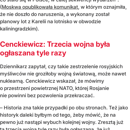
(
Moskwa opublikowała komunikat
, w którym oznajmiła,
że nie doszło do naruszenia, a wykonany został
planowy lot z Karelii na lotnisko w obwodzie
kaliningradzkim).
Cenckiewicz: Trzecia wojna była
ogłaszana tyle razy
Dziennikarz zapytał, czy takie zestrzelenie rosyjskich
myśliwców nie groziłoby wojną światową, może nawet
nuklearną. Cenckiewicz wskazał, że mówimy
o przestrzeni powietrznej NATO, której Rosjanie
nie powinni bez pozwolenia przekraczać.
– Historia zna takie przypadki po obu stronach. Też jako
historyk daleki byłbym od tego, żeby mówić, że na
pewno już nastąpi wybuch kolejnej wojny. Zresztą już
ta trzecia wojna tyle razy była ogłaszana, że już