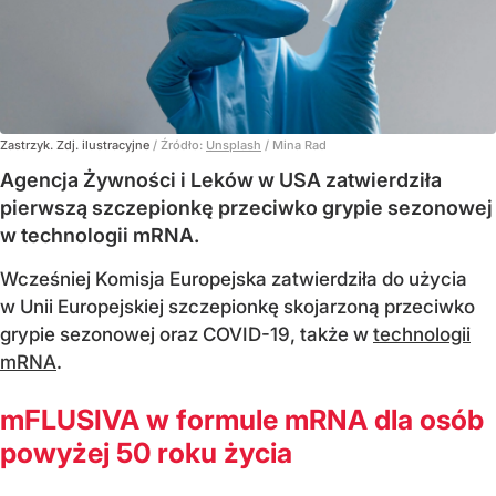
Zastrzyk. Zdj. ilustracyjne
/ Źródło:
Unsplash
/
Mina Rad
Agencja Żywności i Leków w USA zatwierdziła
pierwszą szczepionkę przeciwko grypie sezonowej
w technologii mRNA.
Wcześniej Komisja Europejska zatwierdziła do użycia
w Unii Europejskiej szczepionkę skojarzoną przeciwko
grypie sezonowej oraz COVID-19, także w
technologii
mRNA
.
mFLUSIVA w formule mRNA dla osób
powyżej 50 roku życia