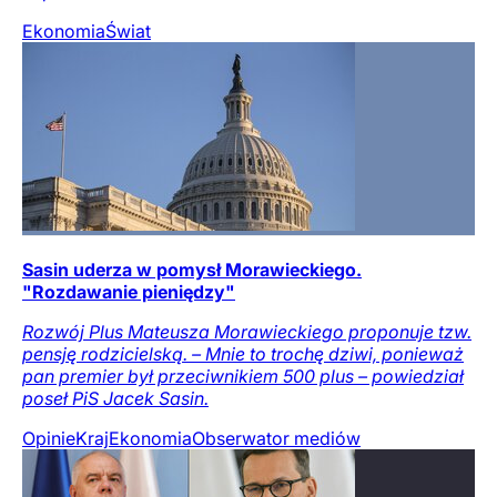
Ekonomia
Świat
Sasin uderza w pomysł Morawieckiego.
"Rozdawanie pieniędzy"
Rozwój Plus Mateusza Morawieckiego proponuje tzw.
pensję rodzicielską. – Mnie to trochę dziwi, ponieważ
pan premier był przeciwnikiem 500 plus – powiedział
poseł PiS Jacek Sasin.
Opinie
Kraj
Ekonomia
Obserwator mediów