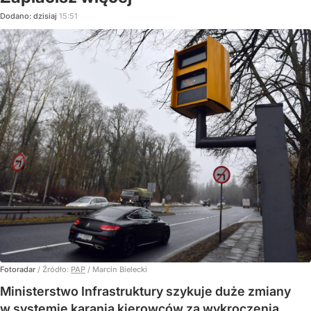
Dodano:
dzisiaj
15:51
Fotoradar
/ Źródło:
PAP
/
Marcin Bielecki
Ministerstwo Infrastruktury szykuje duże zmiany
w systemie karania kierowców za wykroczenia