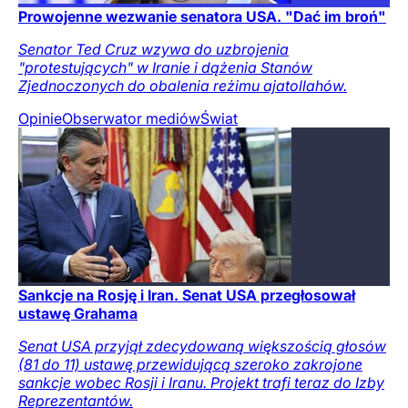
Prowojenne wezwanie senatora USA. "Dać im broń"
Senator Ted Cruz wzywa do uzbrojenia
"protestujących" w Iranie i dążenia Stanów
Zjednoczonych do obalenia reżimu ajatollahów.
Opinie
Obserwator mediów
Świat
Sankcje na Rosję i Iran. Senat USA przegłosował
ustawę Grahama
Senat USA przyjął zdecydowaną większością głosów
(81 do 11) ustawę przewidującą szeroko zakrojone
sankcje wobec Rosji i Iranu. Projekt trafi teraz do Izby
Reprezentantów.