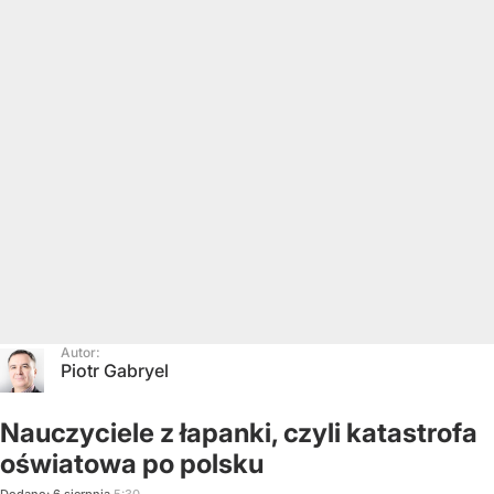
Autor:
Piotr Gabryel
Nauczyciele z łapanki, czyli katastrofa
oświatowa po polsku
Dodano:
6
sierpnia
5:30