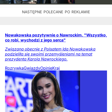
Nowakowska pozytywnie o Nawrockim. "Wszystko,
co robi, wychodzi z jego serca"
Związana obecnie z Polsatem Ida Nowakowska
podzieliła się swoimi przemyśleniami na temat
prezydenta Karola Nawrockiego.
Rozrywka
Gwiazdy
Opinie
Kraj