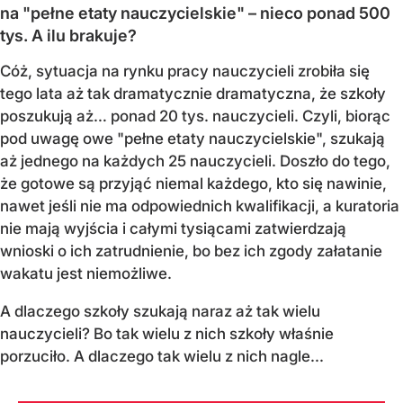
na "pełne etaty nauczycielskie" – nieco ponad 500
tys. A ilu brakuje?
Cóż, sytuacja na rynku pracy nauczycieli zrobiła się
tego lata aż tak dramatycznie dramatyczna, że szkoły
poszukują aż… ponad 20 tys. nauczycieli. Czyli, biorąc
pod uwagę owe "pełne etaty nauczycielskie", szukają
aż jednego na każdych 25 nauczycieli. Doszło do tego,
że gotowe są przyjąć niemal każdego, kto się nawinie,
nawet jeśli nie ma odpowiednich kwalifikacji, a kuratoria
nie mają wyjścia i całymi tysiącami zatwierdzają
wnioski o ich zatrudnienie, bo bez ich zgody załatanie
wakatu jest niemożliwe.
A dlaczego szkoły szukają naraz aż tak wielu
nauczycieli? Bo tak wielu z nich szkoły właśnie
porzuciło. A dlaczego tak wielu z nich nagle...