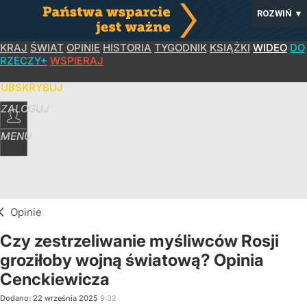
ROZWIŃ
▼
KRAJ
ŚWIAT
OPINIE
HISTORIA
TYGODNIK
KSIĄŻKI
WIDEO
DO
RZECZY+
WSPIERAJ
SUBSKRYBUJ
ZALOGUJ
MENU
Opinie
Czy zestrzeliwanie myśliwców Rosji
groziłoby wojną światową? Opinia
Cenckiewicza
Dodano:
22
września
2025
9:32