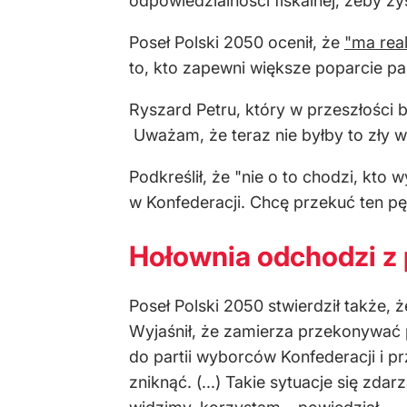
odpowiedzialności fiskalnej, żeby zys
Poseł Polski 2050 ocenił, że
"ma real
to, kto zapewni większe poparcie par
Ryszard Petru, który w przeszłości 
Uważam, że teraz nie byłby to zły wyn
Podkreślił, że "nie o to chodzi, kto
w Konfederacji. Chcę przekuć ten pę
Hołownia odchodzi z p
Poseł Polski 2050 stwierdził także,
Wyjaśnił, że zamierza przekonywać 
do partii wyborców Konfederacji i p
zniknąć. (...) Takie sytuacje się zd