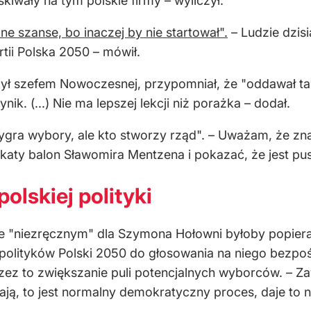
kiwały na tym polskie firmy – wyliczył.
ne szanse, bo inaczej by nie startował".
– Ludzie dzisi
tii Polska 2050 – mówił.
był szefem Nowoczesnej, przypomniał, że "oddawał tam
ik. (...) Nie ma lepszej lekcji niż porażka – dodał.
 wygra wybory, ale kto stworzy rząd". – Uważam, że zn
katy balon Sławomira Mentzena i pokazać, że jest pus
olskiej polityki
 że "niezręcznym" dla Szymona Hołowni byłoby popiera
polityków Polski 2050 do głosowania na niego bezpoś
rzez to zwiększanie puli potencjalnych wyborców. – Za
arzają, to jest normalny demokratyczny proces, daje to