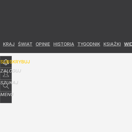
Udostępnij
14
Skomentuj
KRAJ
ŚWIAT
OPINIE
HISTORIA
TYGODNIK
KSIĄŻKI
WI
SUBSKRYBUJ
ZALOGUJ
SZUKAJ
MENU