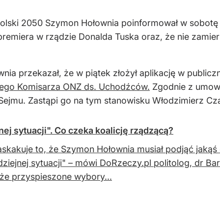
olski 2050 Szymon Hołownia poinformował w sobotę p
epremiera w rządzie Donalda Tuska oraz, że nie zami
wnia przekazał, że w piątek złożył aplikację w publi
iego Komisarza ONZ ds. Uchodźców.
Zgodnie z umową
 Sejmu. Zastąpi go na tym stanowisku Włodzimierz Cz
ej sytuacji". Co czeka koalicję rządzącą?
askakuje to, że Szymon Hołownia musiał podjąć jakąś d
ziejnej sytuacji" – mówi DoRzeczy.pl politolog, dr Ba
że przyspieszone wybory...