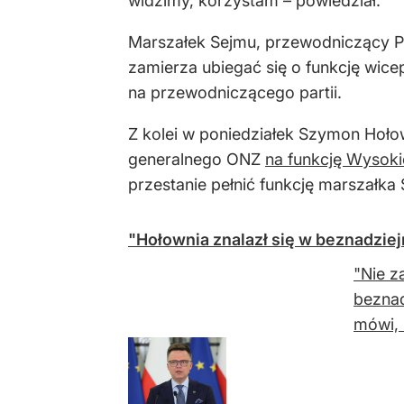
widzimy, korzystam – powiedział.
Marszałek Sejmu, przewodniczący P
zamierza ubiegać się o funkcję wic
na przewodniczącego partii.
Z kolei w poniedziałek Szymon Hoło
generalnego ONZ
na funkcję Wysok
przestanie pełnić funkcję marszałka
"Hołownia znalazł się w beznadziejn
"Nie z
beznad
mówi, 