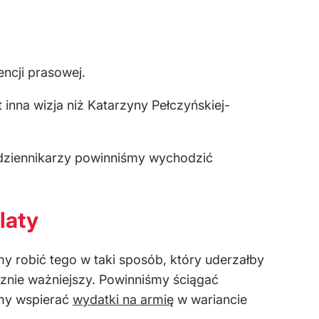
ncji prasowej.
 inna wizja niż Katarzyny Pełczyńskiej-
Do dziennikarzy powinniśmy wychodzić
laty
my robić tego w taki sposób, który uderzałby
cznie ważniejszy. Powinniśmy ściągać
śmy wspierać
wydatki na armię
w wariancie