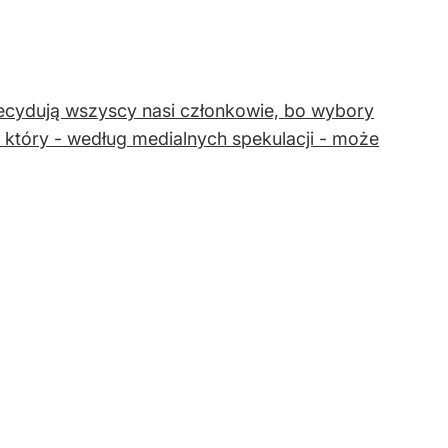
zdecydują wszyscy nasi członkowie, bo wybory
, który - według medialnych spekulacji - może