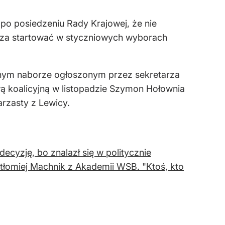
o posiedzeniu Rady Krajowej, że nie
erza startować w styczniowych wyborach
cznym naborze ogłoszonym przez sekretarza
 koalicyjną w listopadzie Szymon Hołownia
arzasty z Lewicy.
ecyzję, bo znalazł się w politycznie
rtłomiej Machnik z Akademii WSB. "Ktoś, kto