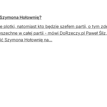
pi Szymona Hołownię?
ie plotki, natomiast kto będzie szefem partii, o tym 
szechne w całej partii - mówi DoRzeczy.pl Paweł Śliz
ić Szymona Hołownię na...