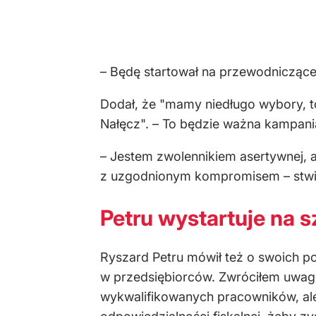
– Będę startował na przewodnicząceg
Dodał, że "mamy niedługo wybory, to 
Nałęcz". – To będzie ważna kampania
– Jestem zwolennikiem asertywnej, al
z uzgodnionym kompromisem – stwie
Petru wystartuje na s
Ryszard Petru mówił też o swoich po
w przedsiębiorców. Zwróciłem uwagę 
wykwalifikowanych pracowników, ale