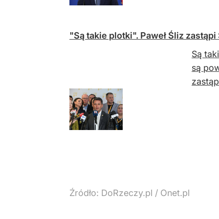
"Są takie plotki". Paweł Śliz zastą
Są tak
są pow
zastąp
Źródło:
DoRzeczy.pl
/
Onet.pl