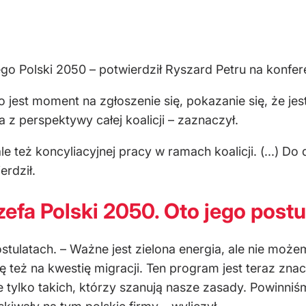
o Polski 2050 – potwierdził Ryszard Petru na konfere
jest moment na zgłoszenie się, pokazanie się, że jest
 z perspektywy całej koalicji – zaznaczył.
e też koncyliacyjnej pracy w ramach koalicji. (...) 
rdził.
zefa Polski 2050. Oto jego postu
stulatach. – Ważne jest zielona energia, ale nie może
też na kwestię migracji. Ten program jest teraz zna
 tylko takich, którzy szanują nasze zasady. Powinni