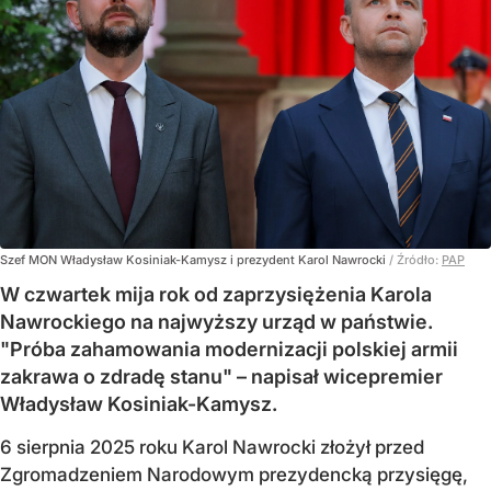
Szef MON Władysław Kosiniak-Kamysz i prezydent Karol Nawrocki
/ Źródło:
PAP
W czwartek mija rok od zaprzysiężenia Karola
Nawrockiego na najwyższy urząd w państwie.
"Próba zahamowania modernizacji polskiej armii
zakrawa o zdradę stanu" – napisał wicepremier
Władysław Kosiniak-Kamysz.
6 sierpnia 2025 roku Karol Nawrocki złożył przed
Zgromadzeniem Narodowym prezydencką przysięgę,