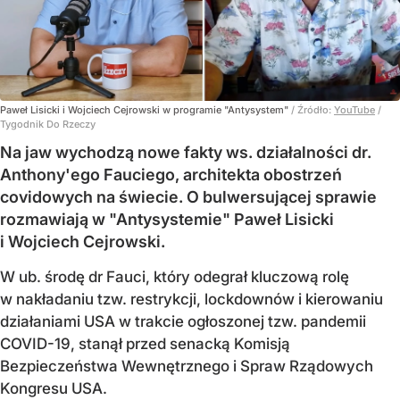
Paweł Lisicki i Wojciech Cejrowski w programie "Antysystem"
/ Źródło:
YouTube
/
Tygodnik Do Rzeczy
Na jaw wychodzą nowe fakty ws. działalności dr.
Anthony'ego Fauciego, architekta obostrzeń
covidowych na świecie. O bulwersującej sprawie
rozmawiają w "Antysystemie" Paweł Lisicki
i Wojciech Cejrowski.
W ub. środę dr Fauci, który odegrał kluczową rolę
w nakładaniu tzw. restrykcji, lockdownów i kierowaniu
działaniami USA w trakcie ogłoszonej tzw. pandemii
COVID-19, stanął przed senacką Komisją
Bezpieczeństwa Wewnętrznego i Spraw Rządowych
Kongresu USA.