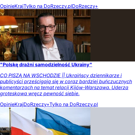
Opinie
Kraj
Tylko na DoRzeczy.pl
DoRzeczy+
"Polskę drażni samodzielność Ukrainy"
CO PISZĄ NA WSCHODZIE || Ukraińscy dziennikarze i
publicyści prześcigają się w coraz bardziej buńczucznych
komentarzach na temat relacji Kijów-Warszawa. Uderza
groteskowa wręcz pewność siebie.
Opinie
Kraj
DoRzeczy+
Tylko na DoRzeczy.pl