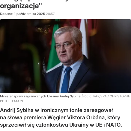
organizacje"
Dodano:
1
października
2025
20:57
Minister spraw zagranicznych Ukrainy Andrij Sybiha
Źródło:
PAP/EPA
/
CHRISTOPHE
PETIT TESSON
Andrij Sybiha w ironicznym tonie zareagował
na słowa premiera Węgier Viktora Orbána, który
sprzeciwił się członkostwu Ukrainy w UE i NATO.