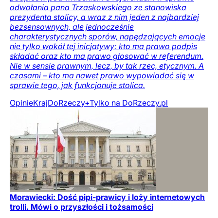
odwołania pana Trzaskowskiego ze stanowiska
prezydenta stolicy, a wraz z nim jeden z najbardziej
bezsensownych, ale jednocześnie
charakterystycznych sporów, napędzających emocje
nie tylko wokół tej inicjatywy: kto ma prawo podpis
składać oraz kto ma prawo głosować w referendum.
Nie w sensie prawnym, lecz, by tak rzec, etycznym. A
czasami – kto ma nawet prawo wypowiadać się w
sprawie tego, jak funkcjonuje stolica.
Opinie
Kraj
DoRzeczy+
Tylko na DoRzeczy.pl
Morawiecki: Dość pipi-prawicy i loży internetowych
trolli. Mówi o przyszłości i tożsamości