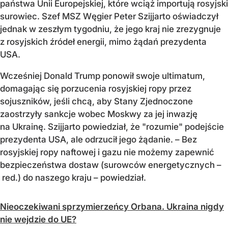
państwa Unii Europejskiej, które wciąż importują rosyjski
surowiec. Szef MSZ Węgier Peter Szijjarto oświadczył
jednak w zeszłym tygodniu, że jego kraj nie zrezygnuje
z rosyjskich źródeł energii, mimo żądań prezydenta
USA.
Wcześniej Donald Trump ponowił swoje ultimatum,
domagając się porzucenia rosyjskiej ropy przez
sojuszników, jeśli chcą, aby Stany Zjednoczone
zaostrzyły sankcje wobec Moskwy za jej inwazję
na Ukrainę. Szijjarto powiedział, że "rozumie" podejście
prezydenta USA, ale odrzucił jego żądanie. – Bez
rosyjskiej ropy naftowej i gazu nie możemy zapewnić
bezpieczeństwa dostaw (surowców energetycznych –
red.) do naszego kraju – powiedział.
Nieoczekiwani sprzymierzeńcy Orbana. Ukraina nigdy
nie wejdzie do UE?