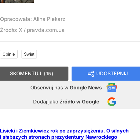
Opracowała:
Alina Piekarz
Źródło:
X
/
pravda.com.ua
Opinie
Świat
SKOMENTUJ
UDOSTĘPNIJ
15
Obserwuj nas
w
Google News
Dodaj jako
źródło w Google
Lisicki i Ziemkiewicz rok po zaprzysiężeniu. O silnych
i słabszych stronach prezydentury Nawrockiego