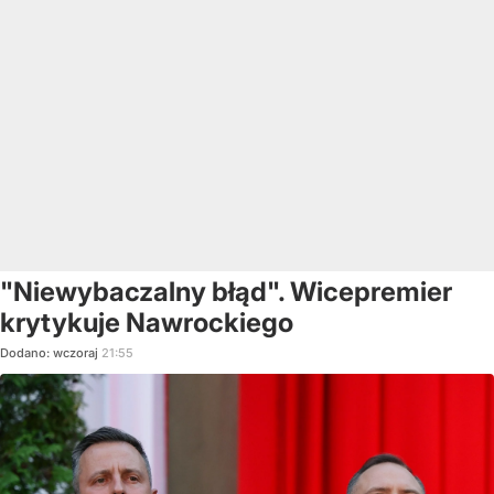
"Niewybaczalny błąd". Wicepremier
krytykuje Nawrockiego
Dodano:
wczoraj
21:55