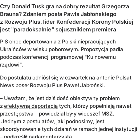
Czy Donald Tusk gra na dobry rezultat Grzegorza
Brauna? Zdaniem posła Pawła Jabłońskiego
z Rozwoju Plus, lider Konfederacji Korony Polskiej
jest "paradoksalnie" sojusznikiem premiera
PiS chce deportowania z Polski niepracujących
Ukraińców w wieku poborowym. Propozycja padła
podczas konferencji programowej "Ku nowemu
rządowi".
Do postulatu odniósł się w czwartek na antenie Polsat
News poseł Rozwoju Plus Paweł Jabłoński.
– Uważam, że jest dziś dość obiektywny problem
z
efektywną deportacją
tych, którzy popełniają nawet
przestępstwa – powiedział były wiceszef MSZ. –
Jednym z postulatów, jaki podnosimy, jest
skoordynowanie tych działań w ramach jednej instytucji
– podkreślił parlamentarzysta....