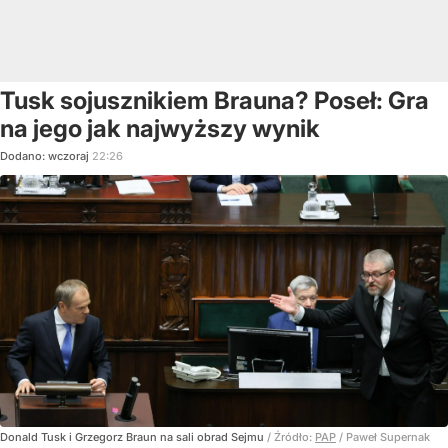
Tusk sojusznikiem Brauna? Poseł: Gra
na jego jak najwyższy wynik
Dodano:
wczoraj
22:26
Donald Tusk i Grzegorz Braun na sali obrad Sejmu
/ Źródło:
PAP
/
Paweł Supernak