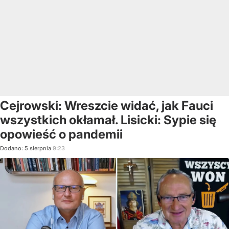
Cejrowski: Wreszcie widać, jak Fauci
wszystkich okłamał. Lisicki: Sypie się
opowieść o pandemii
Dodano:
5
sierpnia
9:23