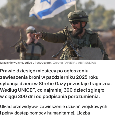
Izraelskie wojsko, zdjęcie ilustracyjne
/ Źródło:
PAP/EPA
/
ABIR SULTAN
Prawie dziesięć miesięcy po ogłoszeniu
zawieszenia broni w październiku 2025 roku
sytuacja dzieci w Strefie Gazy pozostaje tragiczna.
Według UNICEF, co najmniej 300 dzieci zginęło
w ciągu 300 dni od podpisania porozumienia.
Układ przewidywał zawieszenie działań wojskowych
i pełny dostęp pomocy humanitarnej. Liczba