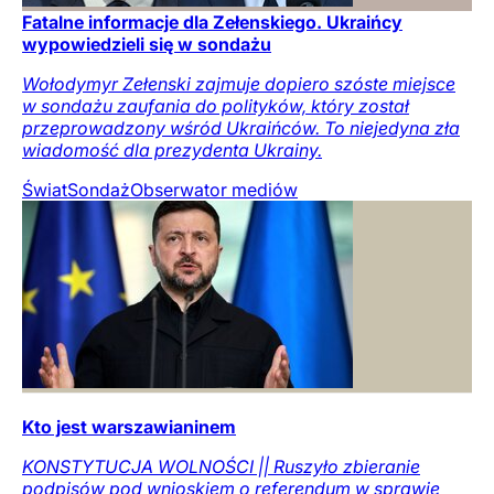
Fatalne informacje dla Zełenskiego. Ukraińcy
wypowiedzieli się w sondażu
Wołodymyr Zełenski zajmuje dopiero szóste miejsce
w sondażu zaufania do polityków, który został
przeprowadzony wśród Ukraińców. To niejedyna zła
wiadomość dla prezydenta Ukrainy.
Świat
Sondaż
Obserwator mediów
Kto jest warszawianinem
KONSTYTUCJA WOLNOŚCI || Ruszyło zbieranie
podpisów pod wnioskiem o referendum w sprawie