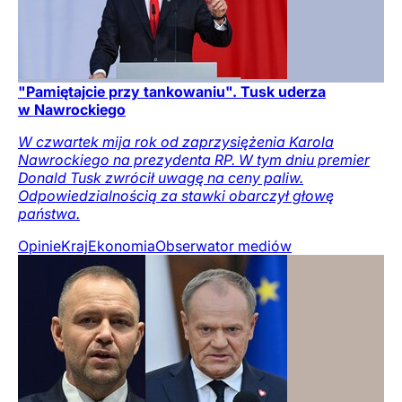
"Pamiętajcie przy tankowaniu". Tusk uderza
w Nawrockiego
W czwartek mija rok od zaprzysiężenia Karola
Nawrockiego na prezydenta RP. W tym dniu premier
Donald Tusk zwrócił uwagę na ceny paliw.
Odpowiedzialnością za stawki obarczył głowę
państwa.
Opinie
Kraj
Ekonomia
Obserwator mediów