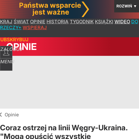
ROZWIŃ
▼
KRAJ
ŚWIAT
OPINIE
HISTORIA
TYGODNIK
KSIĄŻKI
WIDEO
DO
RZECZY+
WSPIERAJ
SUBSKRYBUJ
OPINIE
ZALOGUJ
MENU
Opinie
Coraz ostrzej na linii Węgry-Ukraina.
"Mogą opuścić wszystkie