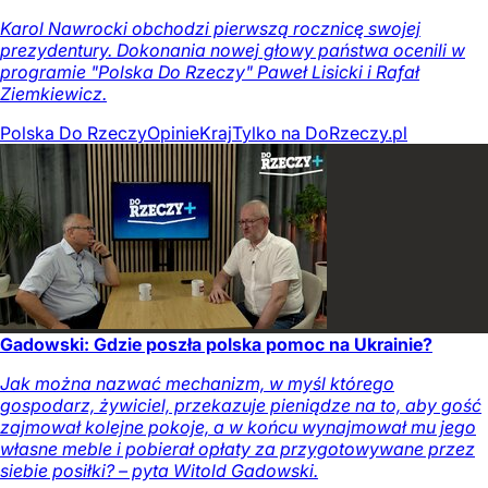
Karol Nawrocki obchodzi pierwszą rocznicę swojej
prezydentury. Dokonania nowej głowy państwa ocenili w
programie "Polska Do Rzeczy" Paweł Lisicki i Rafał
Ziemkiewicz.
Polska Do Rzeczy
Opinie
Kraj
Tylko na DoRzeczy.pl
Gadowski: Gdzie poszła polska pomoc na Ukrainie?
Jak można nazwać mechanizm, w myśl którego
gospodarz, żywiciel, przekazuje pieniądze na to, aby gość
zajmował kolejne pokoje, a w końcu wynajmował mu jego
własne meble i pobierał opłaty za przygotowywane przez
siebie posiłki? – pyta Witold Gadowski.