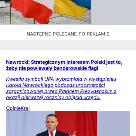
Nawrocki: Strategicznym interesem Polski jest to,
żeby nie powiewały banderowskie flagi
Kwestia symboli UPA wybrzmiała w wystąpieniu
Karola Nawrockiego podczas uroczystości
zorganizowanej przed Pałacem Prezydenckim z
okazji pierwszej rocznicy objęcia urzędu.
Opinie
Kraj