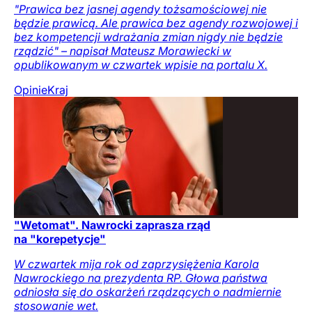
"Prawica bez jasnej agendy tożsamościowej nie
będzie prawicą. Ale prawica bez agendy rozwojowej i
bez kompetencji wdrażania zmian nigdy nie będzie
rządzić" – napisał Mateusz Morawiecki w
opublikowanym w czwartek wpisie na portalu X.
Opinie
Kraj
"Wetomat". Nawrocki zaprasza rząd
na "korepetycje"
W czwartek mija rok od zaprzysiężenia Karola
Nawrockiego na prezydenta RP. Głowa państwa
odniosła się do oskarżeń rządzących o nadmiernie
stosowanie wet.