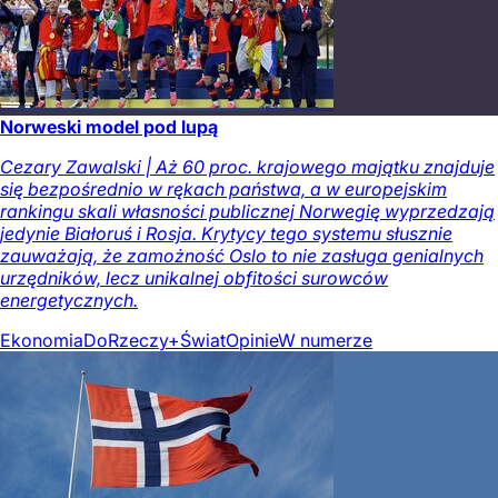
Norweski model pod lupą
Cezary Zawalski | Aż 60 proc. krajowego majątku znajduje
się bezpośrednio w rękach państwa, a w europejskim
rankingu skali własności publicznej Norwegię wyprzedzają
jedynie Białoruś i Rosja. Krytycy tego systemu słusznie
zauważają, że zamożność Oslo to nie zasługa genialnych
urzędników, lecz unikalnej obfitości surowców
energetycznych.
Ekonomia
DoRzeczy+
Świat
Opinie
W numerze