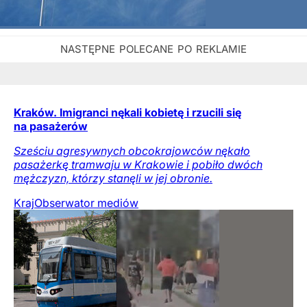
Kraków. Imigranci nękali kobietę i rzucili się
na pasażerów
Sześciu agresywnych obcokrajowców nękało
pasażerkę tramwaju w Krakowie i pobiło dwóch
mężczyzn, którzy stanęli w jej obronie.
Kraj
Obserwator mediów