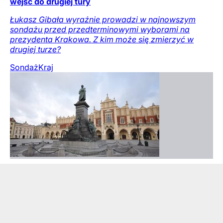
wejść do drugiej tury
Łukasz Gibała wyraźnie prowadzi w najnowszym
sondażu przed przedterminowymi wyborami na
prezydenta Krakowa. Z kim może się zmierzyć w
drugiej turze?
Sondaż
Kraj