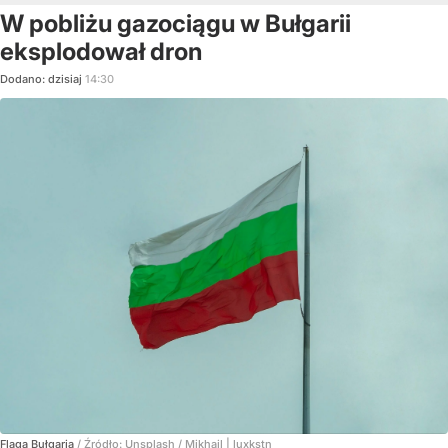
W pobliżu gazociągu w Bułgarii
eksplodował dron
Dodano:
dzisiaj
14:30
Flaga Bułgaria
/ Źródło:
Unsplash
/
Mikhail | luxkstn