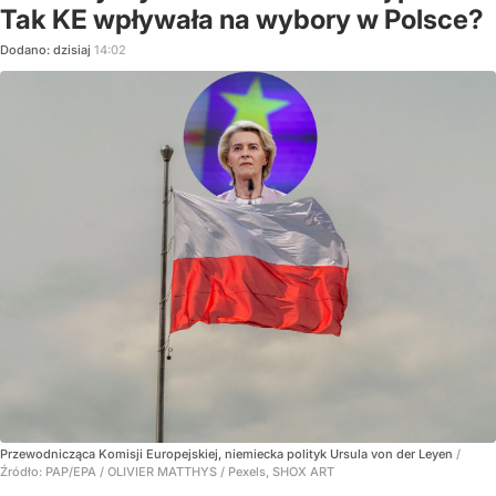
Tak KE wpływała na wybory w Polsce?
Dodano:
dzisiaj
14:02
Przewodnicząca Komisji Europejskiej, niemiecka polityk Ursula von der Leyen
/
Źródło:
PAP/EPA
/
OLIVIER MATTHYS / Pexels, SHOX ART