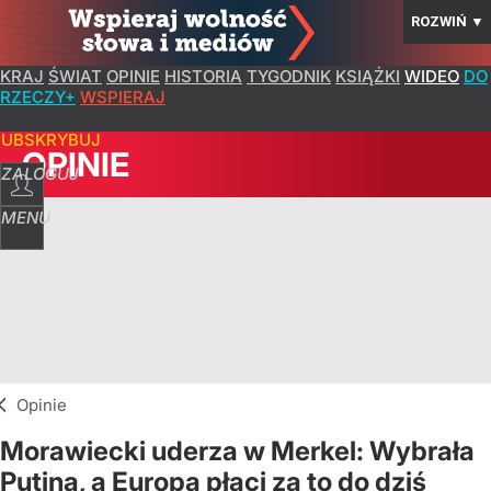
ROZWIŃ
▼
KRAJ
ŚWIAT
OPINIE
HISTORIA
TYGODNIK
KSIĄŻKI
WIDEO
DO
RZECZY+
WSPIERAJ
SUBSKRYBUJ
OPINIE
ZALOGUJ
MENU
Opinie
Morawiecki uderza w Merkel: Wybrała
Putina, a Europa płaci za to do dziś