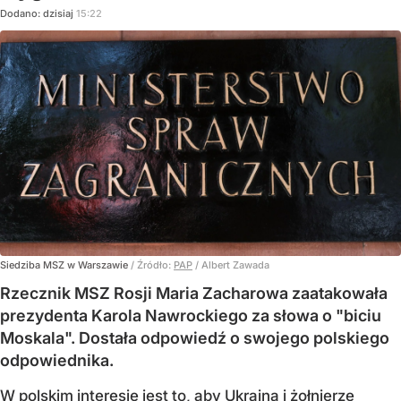
Dodano:
dzisiaj
15:22
Siedziba MSZ w Warszawie
/ Źródło:
PAP
/
Albert Zawada
Rzecznik MSZ Rosji Maria Zacharowa zaatakowała
prezydenta Karola Nawrockiego za słowa o "biciu
Moskala". Dostała odpowiedź o swojego polskiego
odpowiednika.
W polskim interesie jest to, aby Ukraina i żołnierze