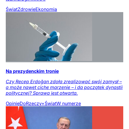
Świat
Zdrowie
Ekonomia
Na prezydenckim tronie
Czy Recep Erdoğan zdoła zrealizować swój zamysł –
a może nawet ciche marzenie – i da początek dynastii
politycznej? Sprawa jest otwarta.
Opinie
DoRzeczy+
Świat
W numerze