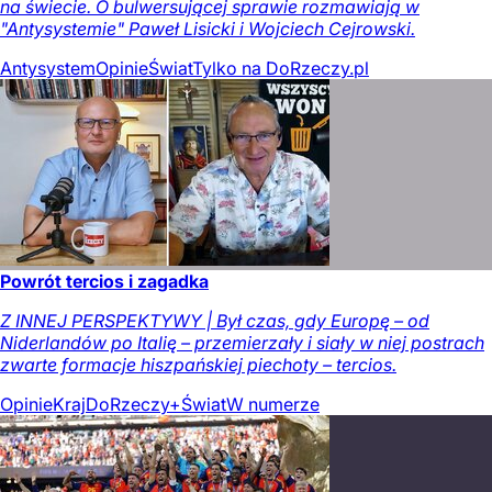
na świecie. O bulwersującej sprawie rozmawiają w
"Antysystemie" Paweł Lisicki i Wojciech Cejrowski.
Antysystem
Opinie
Świat
Tylko na DoRzeczy.pl
Powrót tercios i zagadka
Z INNEJ PERSPEKTYWY | Był czas, gdy Europę – od
Niderlandów po Italię – przemierzały i siały w niej postrach
zwarte formacje hiszpańskiej piechoty – tercios.
Opinie
Kraj
DoRzeczy+
Świat
W numerze