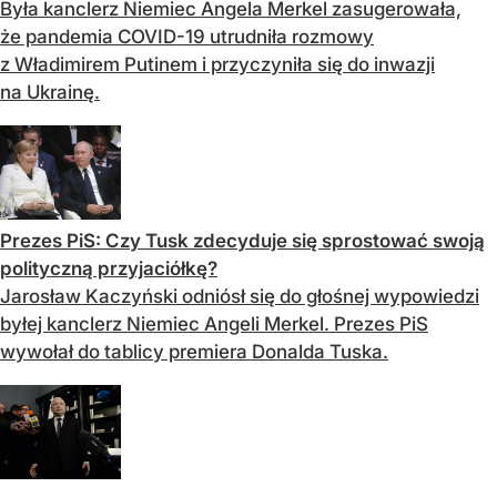
Była kanclerz Niemiec Angela Merkel zasugerowała,
że pandemia COVID-19 utrudniła rozmowy
z Władimirem Putinem i przyczyniła się do inwazji
na Ukrainę.
Prezes PiS: Czy Tusk zdecyduje się sprostować swoją
polityczną przyjaciółkę?
Jarosław Kaczyński odniósł się do głośnej wypowiedzi
byłej kanclerz Niemiec Angeli Merkel. Prezes PiS
wywołał do tablicy premiera Donalda Tuska.