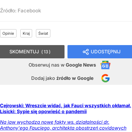
Źródło:
Facebook
Opinie
Kraj
Świat
SKOMENTUJ
UDOSTĘPNIJ
13
Obserwuj nas
w
Google News
Dodaj jako
źródło w Google
Cejrowski: Wreszcie widać, jak Fauci wszystkich okłamał.
Lisicki: Sypie się opowieść o pandemii
Na jaw wychodzą nowe fakty ws. działalności dr.
Anthony'ego Fauciego, architekta obostrzeń covidowych