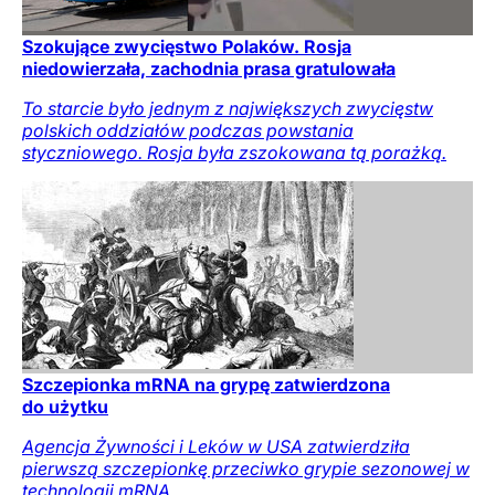
Szokujące zwycięstwo Polaków. Rosja
niedowierzała, zachodnia prasa gratulowała
To starcie było jednym z największych zwycięstw
polskich oddziałów podczas powstania
styczniowego. Rosja była zszokowana tą porażką.
Szczepionka mRNA na grypę zatwierdzona
do użytku
Agencja Żywności i Leków w USA zatwierdziła
pierwszą szczepionkę przeciwko grypie sezonowej w
technologii mRNA.