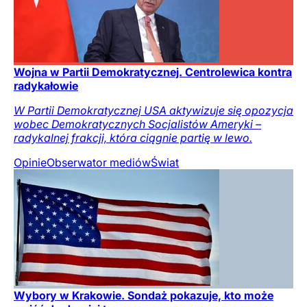
Wojna w Partii Demokratycznej. Centrolewica kontra
radykałowie
W Partii Demokratycznej USA aktywizuje się opozycja
wobec Demokratycznych Socjalistów Ameryki –
radykalnej frakcji, która ciągnie partię w lewo.
Opinie
Obserwator mediów
Świat
Wybory w Krakowie. Sondaż pokazuje, kto może