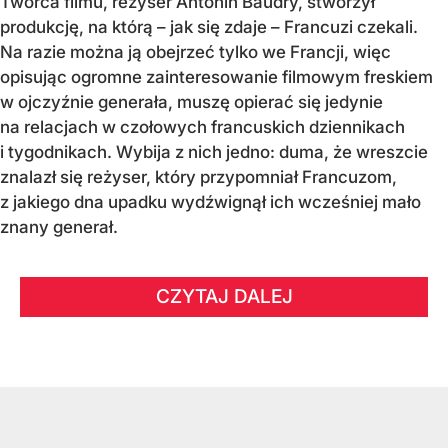
Twórca filmu, reżyser Antonin Baudry, stworzył
produkcję, na którą – jak się zdaje – Francuzi czekali.
Na razie można ją obejrzeć tylko we Francji, więc
opisując ogromne zainteresowanie filmowym freskiem
w ojczyźnie generała, muszę opierać się jedynie
na relacjach w czołowych francuskich dziennikach
i tygodnikach. Wybija z nich jedno: duma, że wreszcie
znalazł się reżyser, który przypomniał Francuzom,
z jakiego dna upadku wydźwignął ich wcześniej mało
znany generał.
CZYTAJ DALEJ