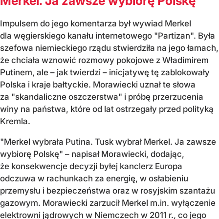
Merkel. Ja zawsze wybiorę Polskę"
Impulsem do jego komentarza był wywiad Merkel
dla węgierskiego kanału internetowego "Partizan". Była
szefowa niemieckiego rządu stwierdziła na jego łamach,
że chciała wznowić rozmowy pokojowe z Władimirem
Putinem, ale – jak twierdzi – inicjatywę tę zablokowały
Polska i kraje bałtyckie. Morawiecki uznał te słowa
za "skandaliczne oszczerstwa" i próbę przerzucenia
winy na państwa, które od lat ostrzegały przed polityką
Kremla.
"Merkel wybrała Putina. Tusk wybrał Merkel. Ja zawsze
wybiorę Polskę" – napisał Morawiecki, dodając,
że konsekwencje decyzji byłej kanclerz Europa
odczuwa w rachunkach za energię, w osłabieniu
przemysłu i bezpieczeństwa oraz w rosyjskim szantażu
gazowym. Morawiecki zarzucił Merkel m.in. wyłączenie
elektrowni jądrowych w Niemczech w 2011 r., co jego