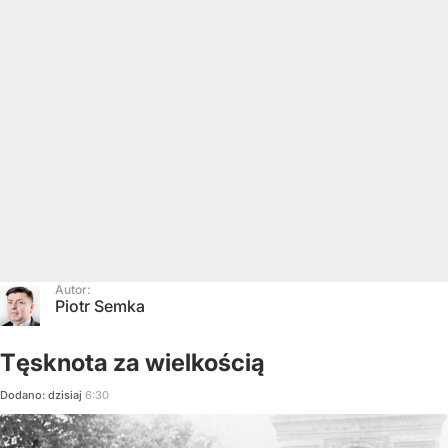
Autor:
Piotr Semka
Tęsknota za wielkością
Dodano:
dzisiaj
6:30