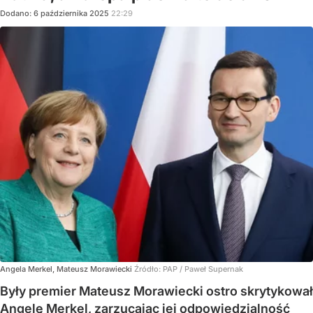
Dodano:
6
października
2025
22:29
Angela Merkel, Mateusz Morawiecki
Źródło:
PAP
/
Paweł Supernak
Były premier Mateusz Morawiecki ostro skrytykował
Angelę Merkel, zarzucając jej odpowiedzialność