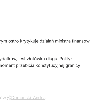
rym ostro krytykuje
działań ministra finansów
datków, jest złotówka długu. Polityk
moment przebicia konstytucyjnej granicy
ądów
@Domanski_Andrz
.