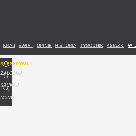
Udostępnij
30
Skomentuj
KRAJ
ŚWIAT
OPINIE
HISTORIA
TYGODNIK
KSIĄŻKI
WI
SUBSKRYBUJ
ZALOGUJ
SZUKAJ
MENU