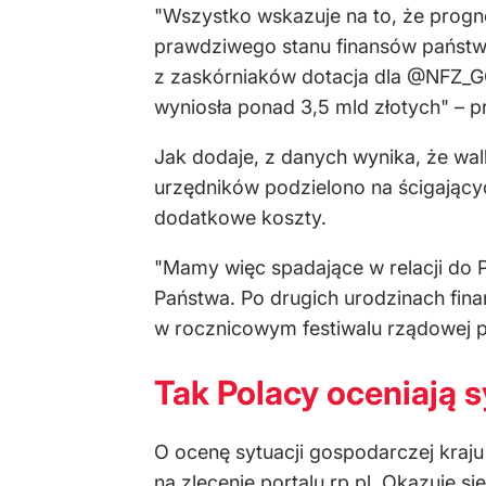
"Wszystko wskazuje na to, że progno
prawdziwego stanu finansów państwa
z zaskórniaków dotacja dla @NFZ_GO
wyniosła ponad 3,5 mld złotych" – p
Jak dodaje, z danych wynika, że wa
urzędników podzielono na ścigającyc
dodatkowe koszty.
"Mamy więc spadające w relacji do 
Państwa. Po drugich urodzinach finan
w rocznicowym festiwalu rządowej p
Tak Polacy oceniają 
O ocenę sytuacji gospodarczej kraj
na zlecenie portalu rp.pl. Okazuje si