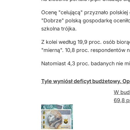
Ocenę "celującą" przyznało polskiej
"Dobrze" polską gospodarkę oceniło 
szkolna trójka.
Z kolei według 19,9 proc. osób biorą
"mierną". 10,8 proc. respondentów n
Natomiast 4,3 proc. badanych nie mi
Tyle wyniósł deficyt budżetowy. O
W budż
69,8 p