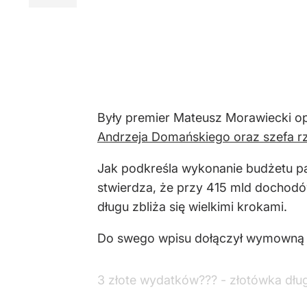
Były premier Mateusz Morawiecki o
Andrzeja Domańskiego oraz szefa r
Jak podkreśla wykonanie budżetu pań
stwierdza, że przy 415 mld dochodó
długu zbliża się wielkimi krokami.
Do swego wpisu dołączył wymowną gr
3 złote wydatków??? - złotówka dł