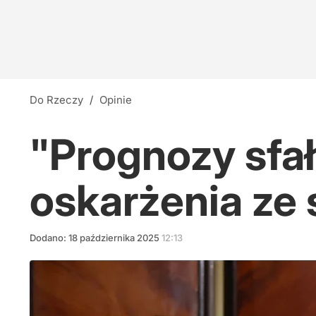
Do Rzeczy
/
Opinie
"Prognozy sfa
oskarżenia ze
Dodano:
18
października
2025
12:13