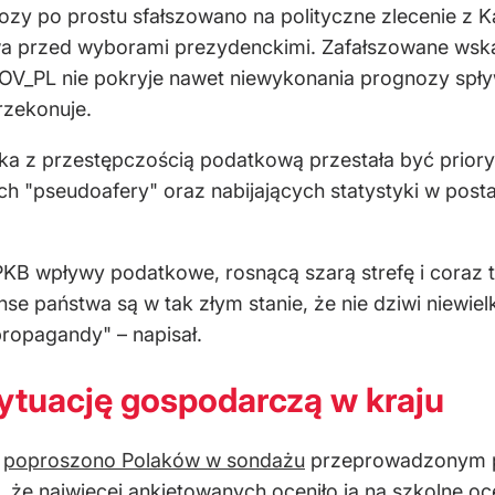
zy po prostu sfałszowano na polityczne zlecenie z Ka
 przed wyborami prezydenckimi. Zafałszowane wskaź
V_PL nie pokryje nawet niewykonania prognozy spływu
rzekonuje.
lka z przestępczością podatkową przestała być prior
h "pseudoafery" oraz nabijających statystyki w postac
PKB wpływy podatkowe, rosnącą szarą strefę i coraz
se państwa są w tak złym stanie, że nie dziwi niewiel
ropagandy" – napisał.
sytuację gospodarczą w kraju
u
poproszono Polaków w sondażu
przeprowadzonym p
ę, że najwięcej ankietowanych oceniło ją na szkolne oc