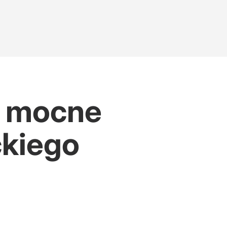
y mocne
ckiego