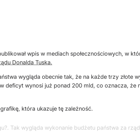
publikował wpis w mediach społecznościowych, w któ
ządu Donalda Tuska.
stwa wygląda obecnie tak, że na każde trzy złote wy
w deficyt wynosi już ponad 200 mld, co oznacza, że 
afikę, która ukazuje tę zależność.
ugu?. Tak wygląda wykonanie budżetu państwa za rz