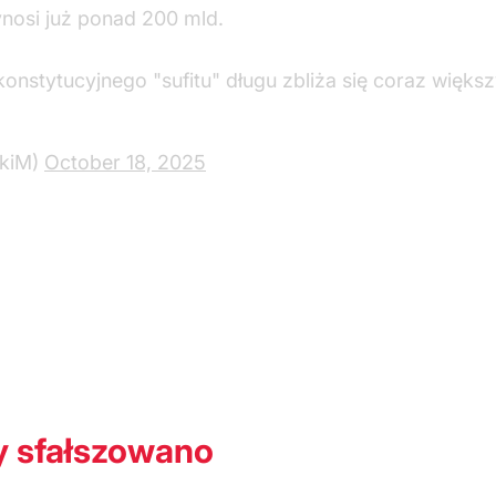
nosi już ponad 200 mld.
onstytucyjnego "sufitu" długu zbliża się coraz więk
ckiM)
October 18, 2025
y sfałszowano