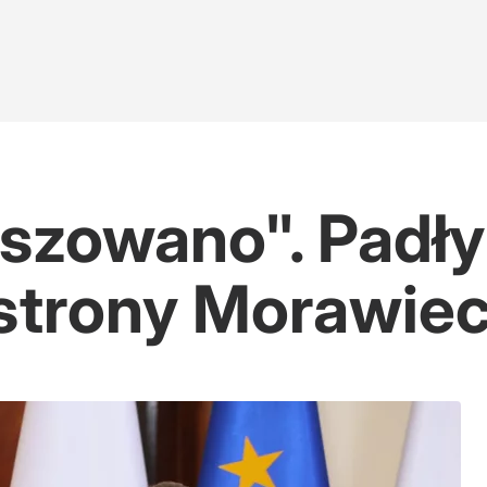
łszowano". Padł
 strony Morawie