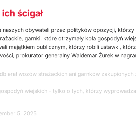
 ich ścigał
e naszych obywateli przez polityków opozycji, którzy
ażackie, garnki, które otrzymały koła gospodyń wiej
li majątkiem publicznym, którzy robili ustawki, któr
liwości, prokurator generalny Waldemar Żurek w nagr
odbierał wozów strażackich ani garnków zakupionych 
ospodyń wiejskich - tylko o tych, którzy wyprowadzali
ember 5, 2025