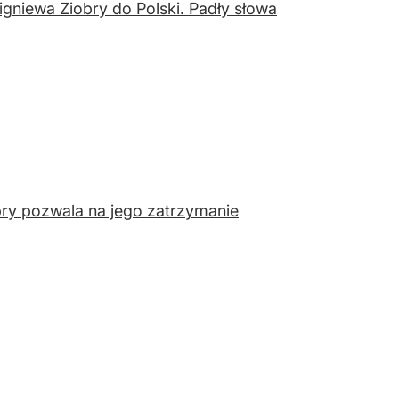
gniewa Ziobry do Polski. Padły słowa
bry pozwala na jego zatrzymanie