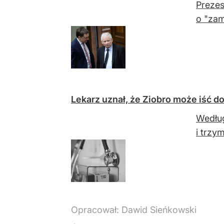
Prezes
o "zam
Lekarz uznał, że Ziobro może iść do
Według
i trzy
Opracował:
Dawid Sieńkowski