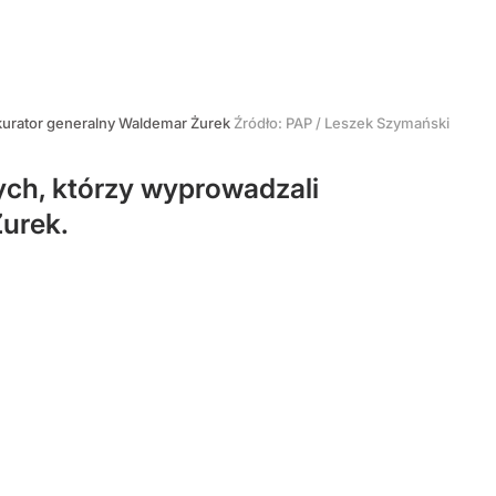
okurator generalny Waldemar Żurek
Źródło:
PAP
/
Leszek Szymański
tych, którzy wyprowadzali
Żurek.