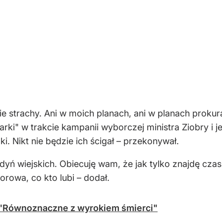
kie strachy. Ani w moich planach, ani w planach prokur
rki" w trakcie kampanii wyborczej ministra Ziobry i j
i. Nikt nie będzie ich ścigał – przekonywał.
dyń wiejskich. Obiecuję wam, że jak tylko znajdę cz
orowa, co kto lubi – dodał.
. "Równoznaczne z wyrokiem śmierci"