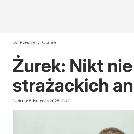
Do Rzeczy
/
Opinie
Żurek: Nikt ni
strażackich a
Dodano:
5
listopada
2025
17:47