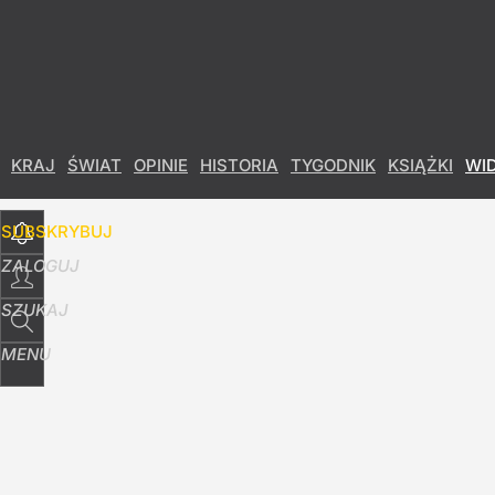
Udostępnij
16
Skomentuj
KRAJ
ŚWIAT
OPINIE
HISTORIA
TYGODNIK
KSIĄŻKI
WI
SUBSKRYBUJ
ZALOGUJ
SZUKAJ
MENU