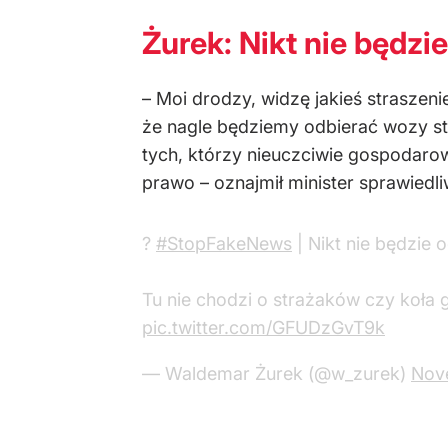
Żurek: Nikt nie będzie
– Moi drodzy, widzę jakieś straszeni
że nagle będziemy odbierać wozy str
tych, którzy nieuczciwie gospodarowa
prawo – oznajmił minister sprawied
?
#StopFakeNews
| Nikt nie będzie 
Tu nie chodzi o strażaków czy koła g
pic.twitter.com/GFUDzGvT9k
— Waldemar Żurek (@w_zurek)
Nov