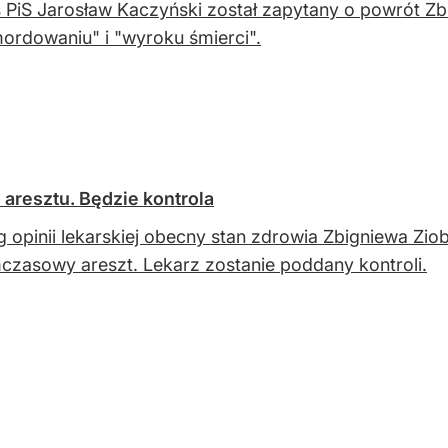
 PiS Jarosław Kaczyński został zapytany o powrót Zbi
ordowaniu" i "wyroku śmierci".
 aresztu. Będzie kontrola
 opinii lekarskiej obecny stan zdrowia Zbigniewa Zio
mczasowy areszt. Lekarz zostanie poddany kontroli.