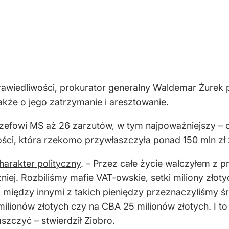
prawiedliwości, prokurator generalny Waldemar Żurek 
akże o jego zatrzymanie i aresztowanie.
zefowi MS aż 26 zarzutów, w tym najpoważniejszy – 
ości, która rzekomo przywłaszczyła ponad 150 mln zł 
harakter polityczny
. – Przez całe życie walczyłem z 
niej. Rozbiliśmy mafie VAT-owskie, setki miliony zło
między innymi z takich pieniędzy przeznaczyliśmy środ
milionów złotych czy na CBA 25 milionów złotych. I t
szczyć – stwierdził Ziobro.