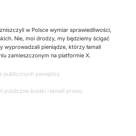
 zniszczyli w Polsce wymiar sprawiedliwości,
skich. Nie, moi drodzy, my będziemy ścigać
zy wyprowadzali pieniądze, którzy łamali
aniu zamieszczonym na platformie X.
z publicznych pieniędzy.
 publiczne środki i łamali prawo.