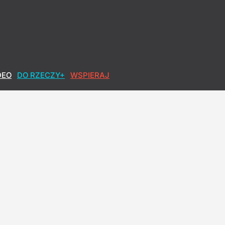
dzieli w sondażu
DEO
DO RZECZY+
WSPIERAJ
Bosak mówi, co trzeba zmienić