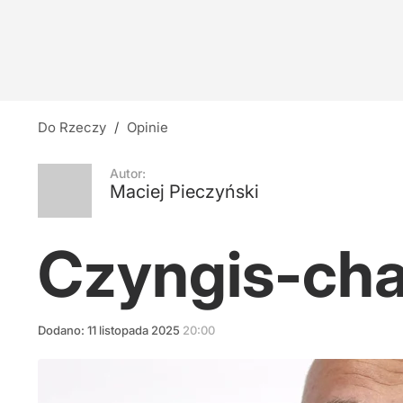
Święte miejsce od ponad sześciu wieków. Kto 
dodaj
Rafał Zaskoczyciel
Do Rzeczy
/
Opinie
9
Autor:
Maciej Pieczyński
Ewakuacja hotelu w Olsztynie. Zawaliła się ści
Czyngis-chan
dodaj
Dodano:
11
listopada
2025
20:00