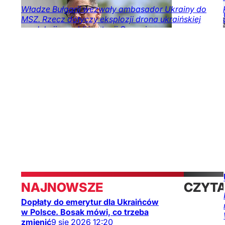
Władze Bułgarii wezwały ambasador Ukrainy do
MSZ. Rzecz dotyczy eksplozji drona ukraińskiej
produkcji w pobliżu stacji Gazociągu.
Świat
Obserwator
mediów
NAJNOWSZE
CZYT
Dopłaty do emerytur dla Ukraińców
TAKŻE
w Polsce. Bosak mówi, co trzeba
zmienić
9
sie
2026
12:20