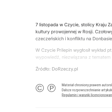
7 listopada w Czycie, stolicy Kraju 
kultury prowojennej w Rosji. Czołow
czeczeńskich i konfliktu na Donbasi
W Czycie Prilepin wygłosił wykład pt
wypowiedź, niezwiązana z tematem 
Źródło:
DoRzeczy.pl
© ℗
Materiał chroniony prawem autors
Dalsze rozpowszechnianie artykuł
Regulamin i warunki licencjonowa