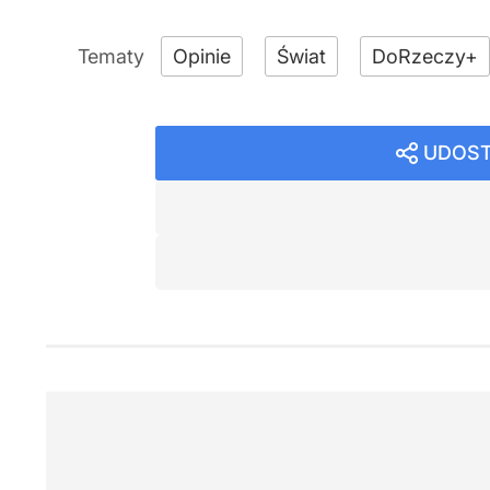
Opinie
Świat
DoRzeczy+
UDOST