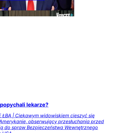
a Do
y
Opinie
Kraj
Tylko
zeczy.pl
popychali lekarze?
 ŁBA | Ciekawym widowiskiem cieszyć się
 Amerykanie, obserwujący przesłuchania przed
ją do spraw Bezpieczeństwa Wewnętrznego