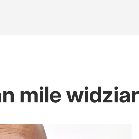
ufundował jasnogórski klasztor?
ana
 mile widzian