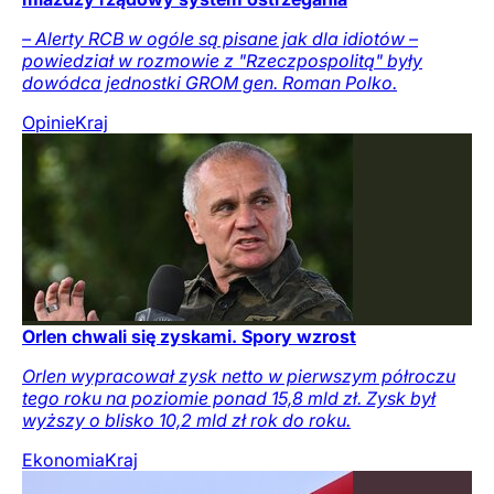
– Alerty RCB w ogóle są pisane jak dla idiotów –
powiedział w rozmowie z "Rzeczpospolitą" były
dowódca jednostki GROM gen. Roman Polko.
Opinie
Kraj
Orlen chwali się zyskami. Spory wzrost
Orlen wypracował zysk netto w pierwszym półroczu
tego roku na poziomie ponad 15,8 mld zł. Zysk był
wyższy o blisko 10,2 mld zł rok do roku.
Ekonomia
Kraj