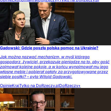
Gadowski: Gdzie poszła polska pomoc na Ukrainie?
Jak można nazwać mechanizm, w myśl którego
gospodarz, żywiciel, przekazuje pieniądze na to, aby gość
zajmował kolejne pokoje, a w końcu wynajmował mu jego
własne meble i pobierał opłaty za przygotowywane przez
siebie posiłki? – pyta Witold Gadowski.
Opinie
Kraj
Tylko na DoRzeczy.pl
DoRzeczy+