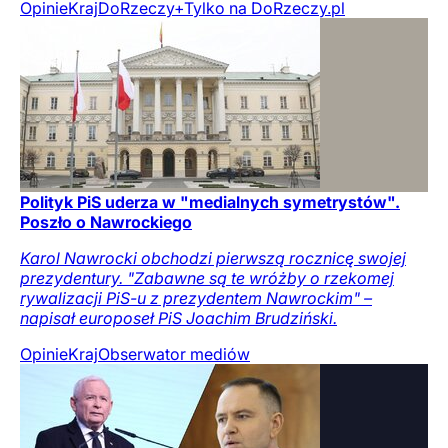
Opinie
Kraj
DoRzeczy+
Tylko na DoRzeczy.pl
Polityk PiS uderza w "medialnych symetrystów".
Poszło o Nawrockiego
Karol Nawrocki obchodzi pierwszą rocznicę swojej
prezydentury. "Zabawne są te wróżby o rzekomej
rywalizacji PiS-u z prezydentem Nawrockim" –
napisał europoseł PiS Joachim Brudziński.
Opinie
Kraj
Obserwator mediów