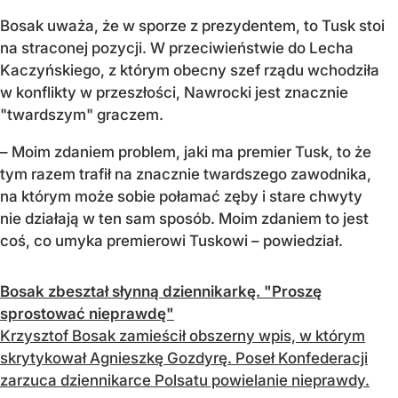
Bosak uważa, że w sporze z prezydentem, to Tusk stoi
na straconej pozycji. W przeciwieństwie do Lecha
Kaczyńskiego, z którym obecny szef rządu wchodziła
w konflikty w przeszłości, Nawrocki jest znacznie
"twardszym" graczem.
– Moim zdaniem problem, jaki ma premier Tusk, to że
tym razem trafił na znacznie twardszego zawodnika,
na którym może sobie połamać zęby i stare chwyty
nie działają w ten sam sposób. Moim zdaniem to jest
coś, co umyka premierowi Tuskowi – powiedział.
Bosak zbeształ słynną dziennikarkę. "Proszę
sprostować nieprawdę"
Krzysztof Bosak zamieścił obszerny wpis, w którym
skrytykował Agnieszkę Gozdyrę. Poseł Konfederacji
zarzuca dziennikarce Polsatu powielanie nieprawdy.