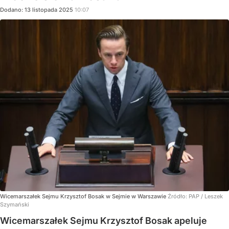
Dodano:
13
listopada
2025
10:07
Wicemarszałek Sejmu Krzysztof Bosak w Sejmie w Warszawie
Źródło:
PAP
/
Leszek
Szymański
Wicemarszałek Sejmu Krzysztof Bosak apeluje