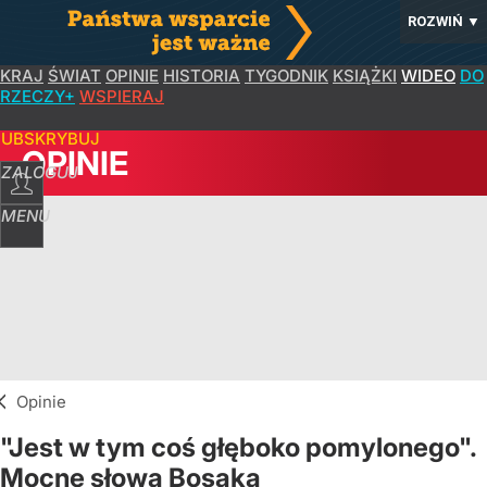
ROZWIŃ
▼
KRAJ
ŚWIAT
OPINIE
HISTORIA
TYGODNIK
KSIĄŻKI
WIDEO
DO
RZECZY+
WSPIERAJ
SUBSKRYBUJ
OPINIE
ZALOGUJ
MENU
Opinie
"Jest w tym coś głęboko pomylonego".
Mocne słowa Bosaka