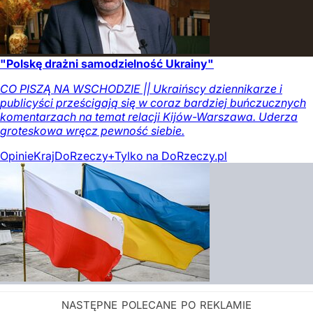
"Polskę drażni samodzielność Ukrainy"
CO PISZĄ NA WSCHODZIE || Ukraińscy dziennikarze i
publicyści prześcigają się w coraz bardziej buńczucznych
komentarzach na temat relacji Kijów-Warszawa. Uderza
groteskowa wręcz pewność siebie.
Opinie
Kraj
DoRzeczy+
Tylko na DoRzeczy.pl