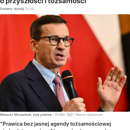
o przyszłości i tożsamości
Dodano:
dzisiaj
20:39
Mateusz Morawiecki, były premier
/ Źródło:
PAP
/
Marcin Gadomski
"Prawica bez jasnej agendy tożsamościowej