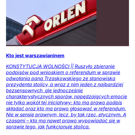
Kto jest warszawianinem
KONSTYTUCJA WOLNOŚCI || Ruszyło zbieranie
podpisów pod wnioskiem o referendum w sprawie
odwołania pana Trzaskowskiego ze stanowiska
prezydenta stolicy, a wraz z nim jeden z najbardziej
bezsensownych, ale jednocześnie
charakterystycznych sporów, napędzających emocje
nie tylko wokół tej inicjatywy: kto ma prawo podpis
składać oraz kto ma prawo głosować w referendum.
Nie w sensie prawnym, lecz, by tak rzec, etycznym. A
czasami – kto ma nawet prawo wypowiadać się w
sprawie tego, jak funkcjonuje stolica.