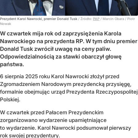
Prezydent Karol Nawrocki, premier Donald Tusk
/ Źródło:
PAP
/
Marcin Obara / Piotr
Nowak
W czwartek mija rok od zaprzysiężenia Karola
Nawrockiego na prezydenta RP. W tym dniu premier
Donald Tusk zwrócił uwagę na ceny paliw.
Odpowiedzialnością za stawki obarczył głowę
państwa.
6 sierpnia 2025 roku Karol Nawrocki złożył przed
Zgromadzeniem Narodowym prezydencką przysięgę,
formalnie obejmując urząd Prezydenta Rzeczypospolitej
Polskiej.
W czwartek przed Pałacem Prezydenckim
zorganizowano wydarzenie upamiętniające
to wydarzenie. Karol Nawrocki podsumował pierwszy
rok swojej prezydentury.