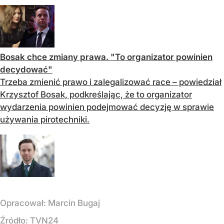
Bosak chce zmiany prawa. "To organizator powinien
decydować"
Trzeba zmienić prawo i zalegalizować race – powiedział
Krzysztof Bosak, podkreślając, że to organizator
wydarzenia powinien podejmować decyzję w sprawie
używania pirotechniki.
Opracował:
Marcin Bugaj
Źródło:
TVN24