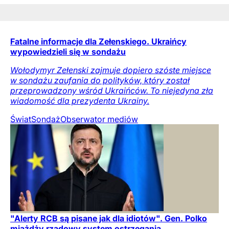
Fatalne informacje dla Zełenskiego. Ukraińcy
wypowiedzieli się w sondażu
Wołodymyr Zełenski zajmuje dopiero szóste miejsce
w sondażu zaufania do polityków, który został
przeprowadzony wśród Ukraińców. To niejedyna zła
wiadomość dla prezydenta Ukrainy.
Świat
Sondaż
Obserwator mediów
"Alerty RCB są pisane jak dla idiotów". Gen. Polko
miażdży rządowy system ostrzegania