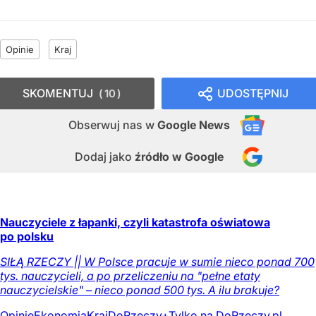
Opinie
Kraj
SKOMENTUJ
UDOSTĘPNIJ
10
Obserwuj nas
w
Google News
Dodaj jako
źródło w Google
Nauczyciele z łapanki, czyli katastrofa oświatowa
po polsku
SIŁĄ RZECZY || W Polsce pracuje w sumie nieco ponad 700
tys. nauczycieli, a po przeliczeniu na "pełne etaty
nauczycielskie" – nieco ponad 500 tys. A ilu brakuje?
Opinie
Ekonomia
Kraj
DoRzeczy+
Tylko na DoRzeczy.pl