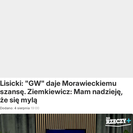
Lisicki: "GW" daje Morawieckiemu
szansę. Ziemkiewicz: Mam nadzieję,
że się mylą
Dodano:
4
sierpnia
19:00