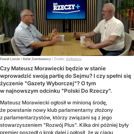
Paweł Lisicki i Rafał Ziemkiewicz
/ Źródło:
DoRzeczy
Czy Mateusz Morawiecki będzie w stanie
wprowadzić swoją partię do Sejmu? I czy spełni się
życzenie "Gazety Wyborczej"? O tym
w najnowszym odcinku "Polski Do Rzeczy".
Mateusz Morawiecki ogłosił w minioną środę,
że powstanie nowy klub parlamentarny złożony
z parlamentarzystów, którzy związani są z jego
stowarzyszeniem "Rozwój Plus". Kilka dni później były
premier poszedł o krok dalej i ogłosił, że w ciągu