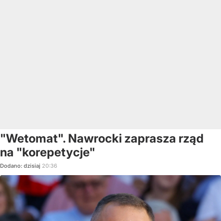
"Wetomat". Nawrocki zaprasza rząd
na "korepetycje"
Dodano:
dzisiaj
20:36