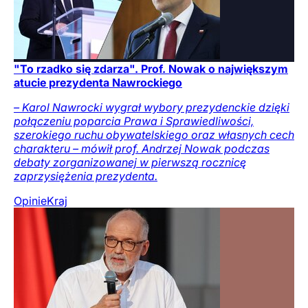
"To rzadko się zdarza". Prof. Nowak o największym
atucie prezydenta Nawrockiego
– Karol Nawrocki wygrał wybory prezydenckie dzięki
połączeniu poparcia Prawa i Sprawiedliwości,
szerokiego ruchu obywatelskiego oraz własnych cech
charakteru – mówił prof. Andrzej Nowak podczas
debaty zorganizowanej w pierwszą rocznicę
zaprzysiężenia prezydenta.
Opinie
Kraj