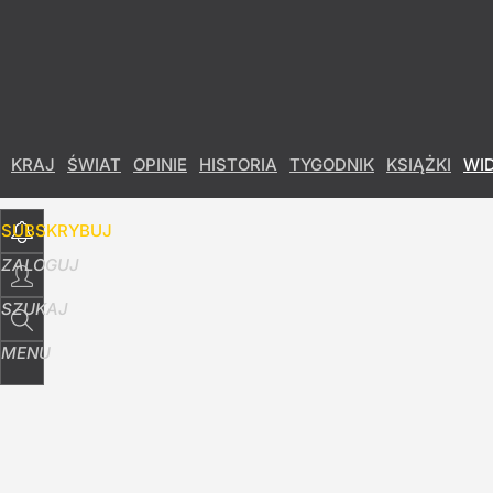
Udostępnij
3
Skomentuj
KRAJ
ŚWIAT
OPINIE
HISTORIA
TYGODNIK
KSIĄŻKI
WI
SUBSKRYBUJ
ZALOGUJ
SZUKAJ
MENU