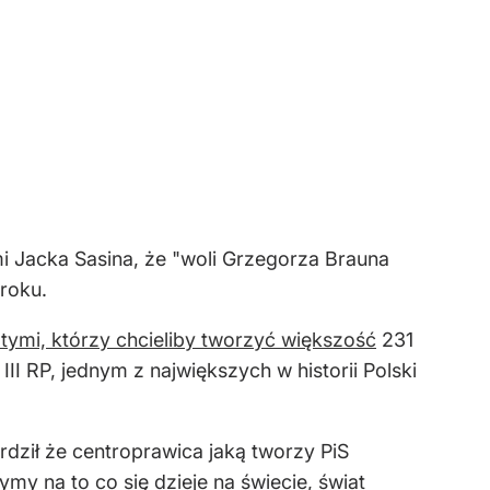
i Jacka Sasina, że "woli Grzegorza Brauna
 roku.
 tymi, którzy chcieliby tworzyć większość
231
II RP, jednym z największych w historii Polski
erdził że centroprawica jaką tworzy PiS
ymy na to co się dzieje na świecie, świat