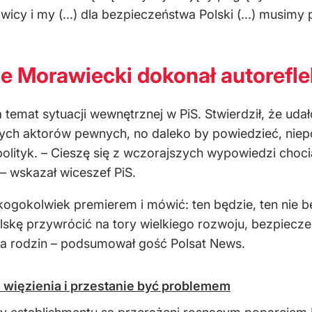
icy i my (...) dla bezpieczeństwa Polski (...) musimy
że Morawiecki dokonał autorefle
a temat sytuacji wewnętrznej w PiS. Stwierdził, że ud
ych aktorów pewnych, no daleko by powiedzie
ć, nie
polityk. –
Cieszę się z wczorajszych wypowiedzi choc
 – wskazał wiceszef PiS.
 kogokolwiek premierem i m
ówi
ć: ten będzie, ten nie b
lskę przywr
óci
ć na tory wielkiego rozwoju, bezpiec
la rodzin
– podsumował gość Polsat News.
do więzienia i przestanie być problemem