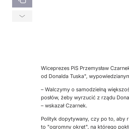
Wiceprezes PiS Przemysław Czarnek 
od Donalda Tuska", wypowiedzianymi 
– Walczymy o samodzieln
ą większoś
posł
ów,
żeby wyrzucić z rządu Donald
– wskazał Czarnek.
Polityk dopytywany,
czy po to, aby 
to "ogromny okręt", na kt
órego pok