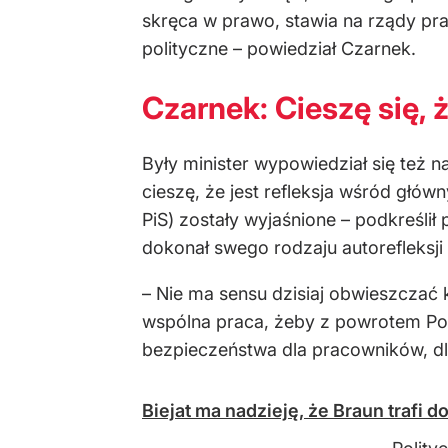
skręca w prawo, stawia na rządy praw
polityczne – powiedział Czarnek.
Czarnek: Cieszę się, 
Były minister wypowiedział się też n
cieszę, że jest refleksja wśr
ód g
ł
ówn
PiS) zostały wyjaśnione
– podkreślił 
dokona
ł swego rodzaju autorefleksji
– Nie ma sensu dzisiaj obwieszczać
wsp
ólna praca,
żeby z powrotem Po
bezpieczeństwa dla pracownik
ów, d
Biejat ma nadzieję, że Braun trafi 