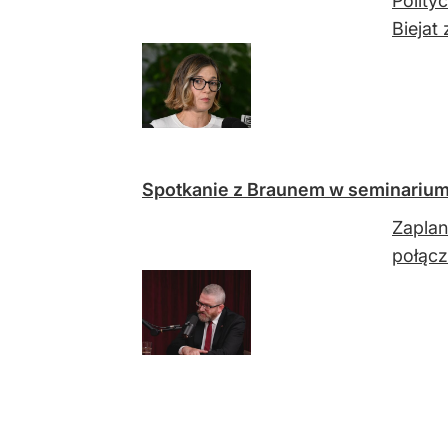
Polity
Biejat
Spotkanie z Braunem w seminarium
Zaplan
połącz