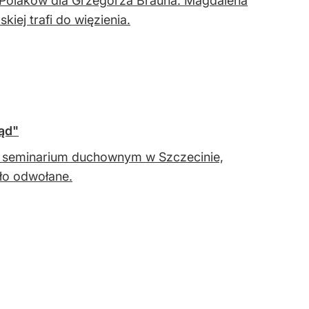
 Polaków dla Grzegorza Brauna. Magdalena
kiej trafi do więzienia.
ąd"
 seminarium duchownym w Szczecinie,
ło odwołane.