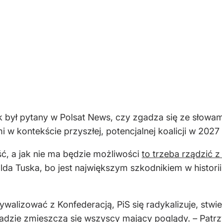
był pytany w Polsat News, czy zgadza się ze słowam
w kontekście przyszłej, potencjalnej koalicji w 2027
ć, a jak nie ma będzie możliwości
to trzeba rządzić z
a Tuska, bo jest największym szkodnikiem w historii I
rywalizować z Konfederacją, PiS się radykalizuje, stwi
ładzie zmieszczą się wszyscy mający poglądy. –
Patrz