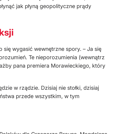
 płynąć jak płyną geopolityczne prądy
ksji
ało się wygasić wewnętrzne spory.
– Ja się
porozumień. Te nieporozumienia (wewnątrz
iażby pana premiera Morawieckiego, kt
óry
ędzie w rządzie. Dzisiaj nie stołki, dzisiaj
zeństwa przede wszystkim, w tym