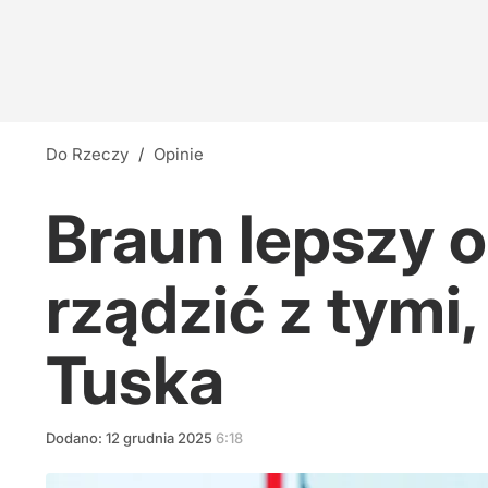
Do Rzeczy
/
Opinie
Braun lepszy 
rządzić z tymi
Tuska
Dodano:
12
grudnia
2025
6:18