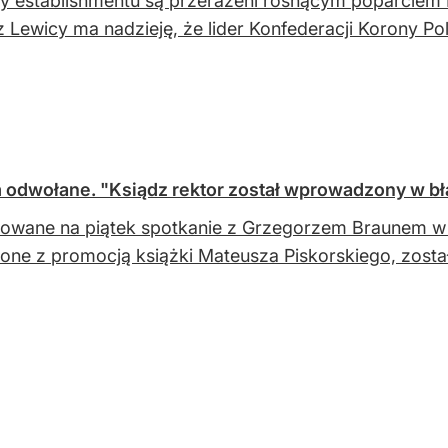
cy establishmentu są przerażeni rosnącym poparciem
 z Lewicy ma nadzieję, że lider Konfederacji Korony Pols
 odwołane. "Ksiądz rektor został wprowadzony w bł
owane na piątek spotkanie z Grzegorzem Braunem w
one z promocją książki Mateusza Piskorskiego, zosta