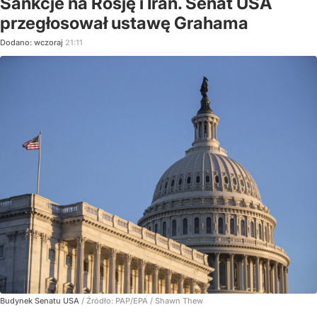
Sankcje na Rosję i Iran. Senat USA
przegłosował ustawę Grahama
Dodano:
wczoraj
21:11
Budynek Senatu USA
/ Źródło:
PAP/EPA
/
Shawn Thew