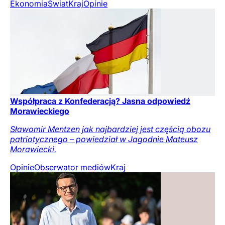
Ekonomia
Świat
Kraj
Opinie
Współpraca z Konfederacją? Jasna odpowiedź
Morawieckiego
Sławomir Mentzen jak najbardziej jest częścią obozu
patriotycznego – powiedział w Jagodnie Mateusz
Morawiecki.
Opinie
Obserwator mediów
Kraj