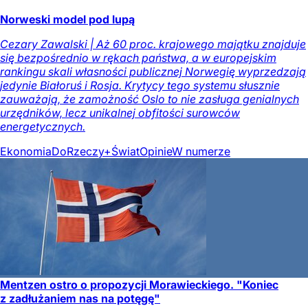
Norweski model pod lupą
Cezary Zawalski | Aż 60 proc. krajowego majątku znajduje
się bezpośrednio w rękach państwa, a w europejskim
rankingu skali własności publicznej Norwegię wyprzedzają
jedynie Białoruś i Rosja. Krytycy tego systemu słusznie
zauważają, że zamożność Oslo to nie zasługa genialnych
urzędników, lecz unikalnej obfitości surowców
energetycznych.
Ekonomia
DoRzeczy+
Świat
Opinie
W numerze
Mentzen ostro o propozycji Morawieckiego. "Koniec
z zadłużaniem nas na potęgę"