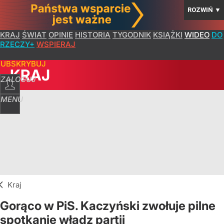
ROZWIŃ
▼
KRAJ
ŚWIAT
OPINIE
HISTORIA
TYGODNIK
KSIĄŻKI
WIDEO
DO
RZECZY+
WSPIERAJ
SUBSKRYBUJ
KRAJ
ZALOGUJ
MENU
Kraj
Gorąco w PiS. Kaczyński zwołuje pilne
spotkanie władz partii