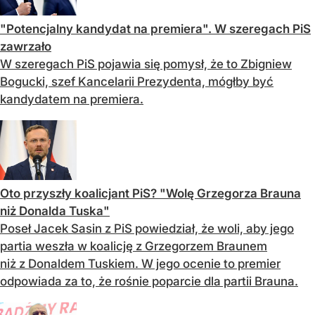
"Potencjalny kandydat na premiera". W szeregach PiS
zawrzało
W szeregach PiS pojawia się pomysł, że to Zbigniew
Bogucki, szef Kancelarii Prezydenta, mógłby być
kandydatem na premiera.
Oto przyszły koalicjant PiS? "Wolę Grzegorza Brauna
niż Donalda Tuska"
Poseł Jacek Sasin z PiS powiedział, że woli, aby jego
partia weszła w koalicję z Grzegorzem Braunem
niż z Donaldem Tuskiem. W jego ocenie to premier
odpowiada za to, że rośnie poparcie dla partii Brauna.