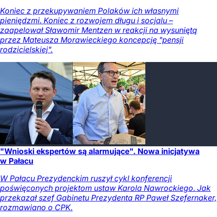
Koniec z przekupywaniem Polaków ich własnymi
pieniędzmi. Koniec z rozwojem długu i socjalu –
zaapelował Sławomir Mentzen w reakcji na wysuniętą
przez Mateusza Morawieckiego koncepcję "pensji
rodzicielskiej".
"Wnioski ekspertów są alarmujące". Nowa inicjatywa
w Pałacu
W Pałacu Prezydenckim ruszył cykl konferencji
poświęconych projektom ustaw Karola Nawrockiego. Jak
przekazał szef Gabinetu Prezydenta RP Paweł Szefernaker,
rozmawiano o CPK.