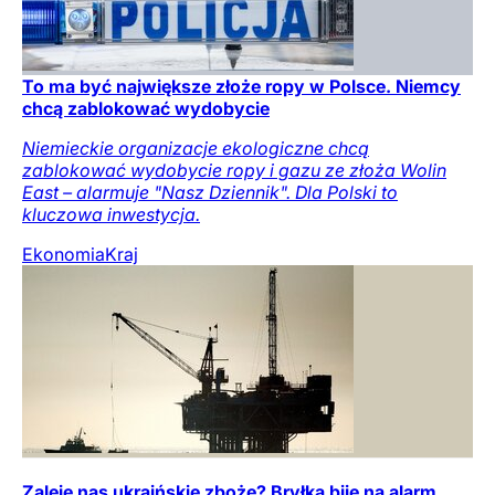
To ma być największe złoże ropy w Polsce. Niemcy
chcą zablokować wydobycie
Niemieckie organizacje ekologiczne chcą
zablokować wydobycie ropy i gazu ze złoża Wolin
East – alarmuje "Nasz Dziennik". Dla Polski to
kluczowa inwestycja.
Ekonomia
Kraj
Zaleje nas ukraińskie zboże? Bryłka bije na alarm