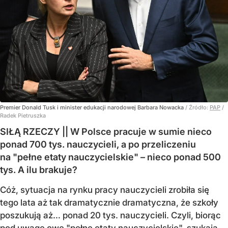
Premier Donald Tusk i minister edukacji narodowej Barbara Nowacka
/ Źródło:
PAP
/
Radek Pietruszka
SIŁĄ RZECZY || W Polsce pracuje w sumie nieco
ponad 700 tys. nauczycieli, a po przeliczeniu
na "pełne etaty nauczycielskie" – nieco ponad 500
tys. A ilu brakuje?
Cóż, sytuacja na rynku pracy nauczycieli zrobiła się
tego lata aż tak dramatycznie dramatyczna, że szkoły
poszukują aż… ponad 20 tys. nauczycieli. Czyli, biorąc
pod uwagę owe "pełne etaty nauczycielskie", szukają