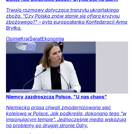
Trwają rozmowy dotyczące tranzytu ukraińskiego
zboża. "Czy Polska znów stanie się ofiarą kryzysu
zbożowego?" – pyta europosłanka Konfederacji Anna
Bryłka.
Opinie
Kraj
Świat
Ekonomia
Niemcy zazdroszczą Polsce. "U nas chaos"
Niemiecka prasa chwali zmodernizowaną sieć
kolejową w Polsce. Jak podkreśla, dokonano tego "w
imponującym tempie". Jednocześnie media wskazują
na problemy po drugiej stronie Odry.