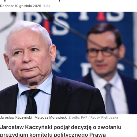
Dodano:
10
grudnia
2025
11:34
Jarosław Kaczyński i Mateusz Morawiecki
Źródło:
PAP
/
Radek Pietruszka
Jarosław Kaczyński podjął decyzję o zwołaniu
prezydium komitetu politycznego Prawa