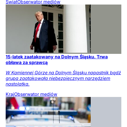
Świat
Obserwator mediów
15-latek zaatakowany na Dolnym Śląsku. Trwa
obława za sprawcą
W Kamiennej Górze na Dolnym Śląsku napastnik bądź
grupa zaatakowała niebezpiecznym narzędziem
nastolatka.
Kraj
Obserwator mediów