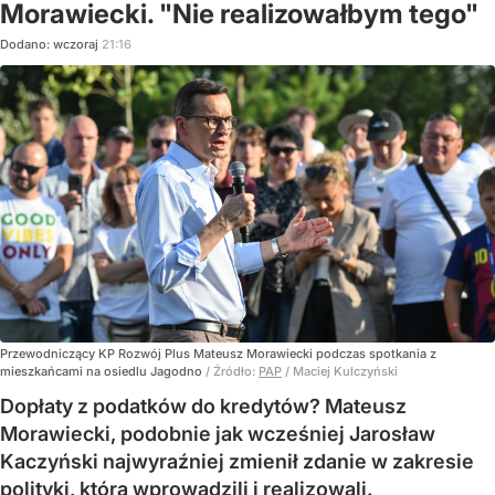
Morawiecki. "Nie realizowałbym tego"
Dodano:
wczoraj
21:16
Przewodniczący KP Rozwój Plus Mateusz Morawiecki podczas spotkania z
mieszkańcami na osiedlu Jagodno
/ Źródło:
PAP
/
Maciej Kulczyński
Dopłaty z podatków do kredytów? Mateusz
Morawiecki, podobnie jak wcześniej Jarosław
Kaczyński najwyraźniej zmienił zdanie w zakresie
polityki, którą wprowadzili i realizowali.