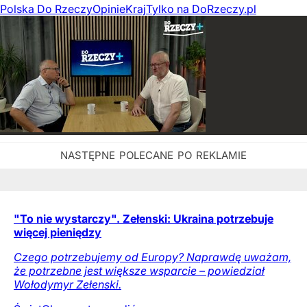
Polska Do Rzeczy
Opinie
Kraj
Tylko na DoRzeczy.pl
"To nie wystarczy". Zełenski: Ukraina potrzebuje
więcej pieniędzy
Czego potrzebujemy od Europy? Naprawdę uważam,
że potrzebne jest większe wsparcie – powiedział
Wołodymyr Zełenski.