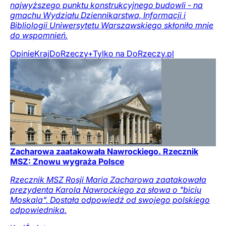
najwyższego punktu konstrukcyjnego budowli - na
gmachu Wydziału Dziennikarstwa, Informacji i
Bibliologii Uniwersytetu Warszawskiego skłoniło mnie
do wspomnień.
Opinie
Kraj
DoRzeczy+
Tylko na DoRzeczy.pl
Zacharowa zaatakowała Nawrockiego. Rzecznik
MSZ: Znowu wygraża Polsce
Rzecznik MSZ Rosji Maria Zacharowa zaatakowała
prezydenta Karola Nawrockiego za słowa o "biciu
Moskala". Dostała odpowiedź od swojego polskiego
odpowiednika.