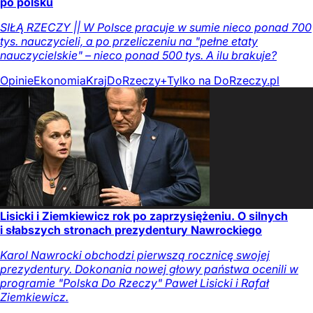
po polsku
SIŁĄ RZECZY || W Polsce pracuje w sumie nieco ponad 700
tys. nauczycieli, a po przeliczeniu na "pełne etaty
nauczycielskie" – nieco ponad 500 tys. A ilu brakuje?
Opinie
Ekonomia
Kraj
DoRzeczy+
Tylko na DoRzeczy.pl
Lisicki i Ziemkiewicz rok po zaprzysiężeniu. O silnych
i słabszych stronach prezydentury Nawrockiego
Karol Nawrocki obchodzi pierwszą rocznicę swojej
prezydentury. Dokonania nowej głowy państwa ocenili w
programie "Polska Do Rzeczy" Paweł Lisicki i Rafał
Ziemkiewicz.