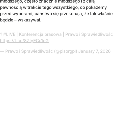
młodszego, często znacznie młodszego i z całą
pewnością w trakcie tego wszystkiego, co pokażemy
przed wyborami, państwo się przekonają, że tak właśnie
będzie – wskazywał.
?
#LIVE
| Konferencja prasowa | Prawo i Sprawiedliwość
https://t.co/8ZIyECc1eG
— Prawo i Sprawiedliwość (@pisorgpl)
January 7, 2026