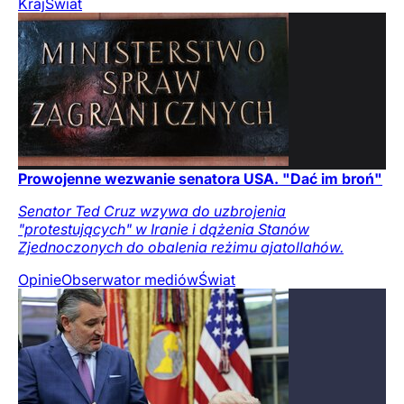
Kraj
Świat
Prowojenne wezwanie senatora USA. "Dać im broń"
Senator Ted Cruz wzywa do uzbrojenia
"protestujących" w Iranie i dążenia Stanów
Zjednoczonych do obalenia reżimu ajatollahów.
Opinie
Obserwator mediów
Świat