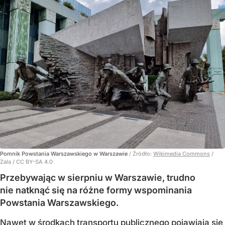
Pomnik Powstania Warszawskiego w Warszawie
/ Źródło:
Wikimedia Commons
/
Zala / CC BY-SA 4.0
Przebywając w sierpniu w Warszawie, trudno
nie natknąć się na różne formy wspominania
Powstania Warszawskiego.
Nawet w środkach transportu publicznego pojawiają się