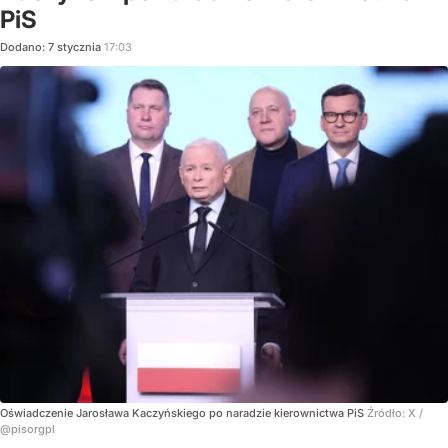
PiS
Dodano:
7
stycznia
17:03
Oświadczenie Jarosława Kaczyńskiego po naradzie kierownictwa PiS
Źródło:
X
/
@pisorgpl