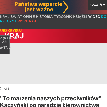
ROZWIŃ
▼
KRAJ
ŚWIAT
OPINIE
HISTORIA
TYGODNIK
KSIĄŻKI
WIDEO
DO
RZECZY+
WSPIERAJ
SUBSKRYBUJ
KRAJ
ZALOGUJ
MENU
Kraj
"To marzenia naszych przeciwników".
Kaczyński po naradzie kierownictwa