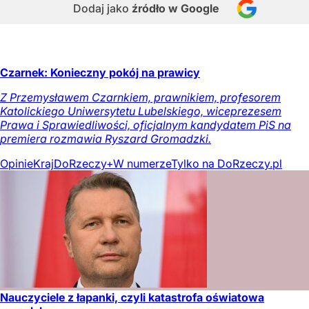
Dodaj jako
źródło w Google
Czarnek: Konieczny pokój na prawicy
Z Przemysławem Czarnkiem, prawnikiem, profesorem
Katolickiego Uniwersytetu Lubelskiego, wiceprezesem
Prawa i Sprawiedliwości, oficjalnym kandydatem PiS na
premiera rozmawia Ryszard Gromadzki.
Opinie
Kraj
DoRzeczy+
W numerze
Tylko na DoRzeczy.pl
Nauczyciele z łapanki, czyli katastrofa oświatowa