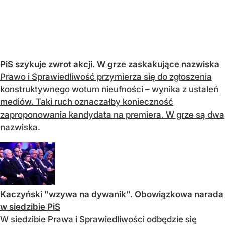
PiS szykuje zwrot akcji. W grze zaskakujące nazwiska
Prawo i Sprawiedliwość przymierza się do zgłoszenia
konstruktywnego wotum nieufności – wynika z ustaleń
mediów. Taki ruch oznaczałby konieczność
zaproponowania kandydata na premiera. W grze są dwa
nazwiska.
Kaczyński "wzywa na dywanik". Obowiązkowa narada
w siedzibie PiS
W siedzibie Prawa i Sprawiedliwości odbędzie się