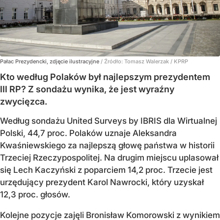
Pałac Prezydencki, zdjęcie ilustracyjne
/ Źródło:
Tomasz Walerzak / KPRP
Kto według Polaków był najlepszym prezydentem
III RP? Z sondażu wynika, że jest wyraźny
zwycięzca.
Według sondażu United Surveys by IBRIS dla Wirtualnej
Polski, 44,7 proc. Polaków uznaje Aleksandra
Kwaśniewskiego za najlepszą głowę państwa w historii
Trzeciej Rzeczypospolitej. Na drugim miejscu uplasował
się Lech Kaczyński z poparciem 14,2 proc. Trzecie jest
urzędujący prezydent Karol Nawrocki, który uzyskał
12,3 proc. głosów.
Kolejne pozycje zajęli Bronisław Komorowski z wynikiem