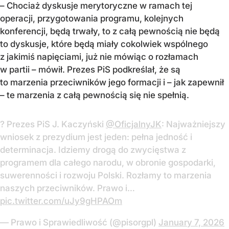
– Chociaż dyskusje merytoryczne w ramach tej
operacji, przygotowania programu, kolejnych
konferencji, będą trwały, to z całą pewnością nie będą
to dyskusje, które będą miały cokolwiek wspólnego
z jakimiś napięciami, już nie mówiąc o rozłamach
w partii – mówił. Prezes PiS podkreślał, że są
to marzenia przeciwników jego formacji i – jak zapewnił
– te marzenia z całą pewnością się nie spełnią.
? Prezes PiS J. Kaczyński
@OficjalnyJK
: Najważniejszy
wniosek z prezydium jest jeden: pełna jedność i
determinacja. Idziemy drogą do zwycięstwa z
programem dla całego narodu, w obronie gospodarki,
suwerenności i rozwoju Polski. Rozłamy to marzenia
naszych przeciwników. Prawo i…
pic.twitter.com/uJy9gHPAOm
— Prawo i Sprawiedliwość (@pisorgpl)
January 7, 2026