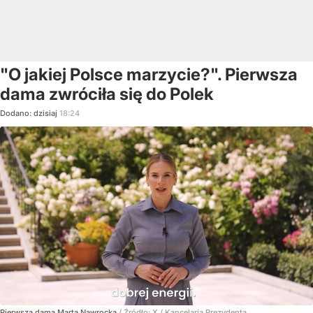
"O jakiej Polsce marzycie?". Pierwsza
dama zwróciła się do Polek
Dodano:
dzisiaj
18:24
Pierwsza dama Marta Nawrocka
/ Źródło:
X
/
Kancelaria Prezydenta