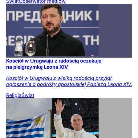
Świat
Obserwator mediów
Kościół w Urugwaju z radością oczekuje
na pielgrzymkę Leona XIV
Kościół w Urugwaju z wielką radością przyjął
ogłoszenie o podróży apostolskiej Papieża Leona XIV.
Religia
Świat