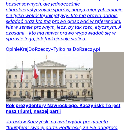
bezsensownych, ale jednocześnie
charakterystycznych sporów, napędzających emocje
nie tylko wokół tej inicjatywy: kto ma prawo podpis
składać oraz kto ma prawo głosować w referendum.
Nie w sensie prawnym, lecz, by tak rzec, etycznym. A
czasami – kto ma nawet prawo wypowiadać się w
sprawie tego, jak funkcjonuje stolica.
Opinie
Kraj
DoRzeczy+
Tylko na DoRzeczy.pl
Rok prezydentury Nawrockiego. Kaczyński: To jest
nasz triumf, naszej partii
Jarosław Kaczyński nazwał wybór prezydenta
"triumfem" swojej partii. Podkreślił, że PiS odegrało