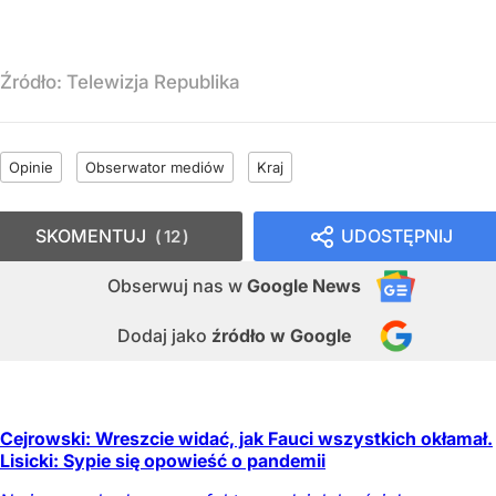
Źródło:
Telewizja Republika
Opinie
Obserwator mediów
Kraj
SKOMENTUJ
UDOSTĘPNIJ
12
Obserwuj nas
w
Google News
Dodaj jako
źródło w Google
Cejrowski: Wreszcie widać, jak Fauci wszystkich okłamał.
Lisicki: Sypie się opowieść o pandemii