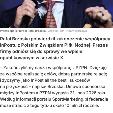
Prezes spółki InPost Rafał Brzoska
/ Źródło:
PAP
/
Adam Warżawa
Rafał Brzoska potwierdził zakończenie współpracy
InPostu z Polskim Związkiem Piłki Nożnej. Prezes
firmy odniósł się do sprawy we wpisie
opublikowanym w serwisie X.
– Zakończyliśmy naszą współpracę z PZPN. Dziękuję
za wspólną realizację celów, dobrą partnerską relację
i życzymy jako InPost all the best i sukcesów
na przyszłość – napisał Brzoska. Umowa sponsorska
między InPostem a PZPN wygasła 31 lipca 2026 roku.
Według informacji portalu SportMarketing.pl federacja
może stracić z tego tytułu około 10 mln zł rocznie.