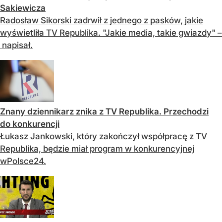
Sakiewicza
Radosław Sikorski zadrwił z jednego z pasków, jakie
wyświetliła TV Republika. "Jakie media, takie gwiazdy" –
napisał.
Znany dziennikarz znika z TV Republika. Przechodzi
do konkurencji
Łukasz Jankowski, który zakończył współpracę z TV
Republika, będzie miał program w konkurencyjnej
wPolsce24.