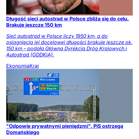
Długość sieci autostrad w Polsce zbliża się do celu.
Brakuje jeszcze 150 km
Sieć autostrad w Polsce liczy 1950 km, a do
osiągnięcia jej docelowej długości brakuje jeszcze ok.
150 km – podała Główna Dyrekcja Dróg Krajowych i
Autostrad (GDDKiA).
Ekonomia
Kraj
"Odpowie prywatnymi pieniędzmi". PiS ostrzega
Domańskiego