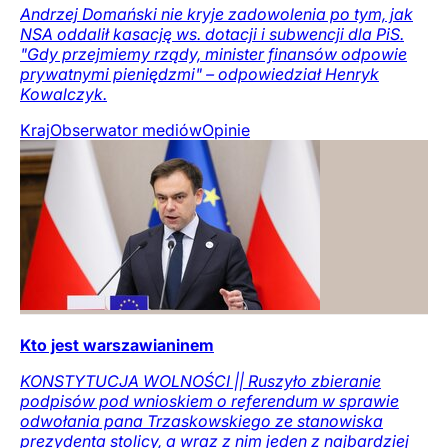
Andrzej Domański nie kryje zadowolenia po tym, jak
NSA oddalił kasację ws. dotacji i subwencji dla PiS.
"Gdy przejmiemy rządy, minister finansów odpowie
prywatnymi pieniędzmi" – odpowiedział Henryk
Kowalczyk.
Kraj
Obserwator mediów
Opinie
Kto jest warszawianinem
KONSTYTUCJA WOLNOŚCI || Ruszyło zbieranie
podpisów pod wnioskiem o referendum w sprawie
odwołania pana Trzaskowskiego ze stanowiska
prezydenta stolicy, a wraz z nim jeden z najbardziej