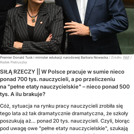
Premier Donald Tusk i minister edukacji narodowej Barbara Nowacka
/ Źródło:
PAP
/
Radek Pietruszka
SIŁĄ RZECZY || W Polsce pracuje w sumie nieco
ponad 700 tys. nauczycieli, a po przeliczeniu
na "pełne etaty nauczycielskie" – nieco ponad 500
tys. A ilu brakuje?
Cóż, sytuacja na rynku pracy nauczycieli zrobiła się
tego lata aż tak dramatycznie dramatyczna, że szkoły
poszukują aż… ponad 20 tys. nauczycieli. Czyli, biorąc
pod uwagę owe "pełne etaty nauczycielskie", szukają