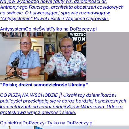
Na jaw wychodzą nowe fakty ws. działalności dr.
Anthony'ego Fauciego, architekta obostrzeń covidowych
na świecie. O bulwersującej sprawie rozmawiają w
"Antysystemie" Paweł Lisicki i Wojciech Cejrowski.
Antysystem
Opinie
Świat
Tylko na DoRzeczy.pl
"Polskę drażni samodzielność Ukrainy"
CO PISZĄ NA WSCHODZIE || Ukraińscy dziennikarze i
publicyści prześcigają się w coraz bardziej buńczucznych
komentarzach na temat relacji Kijów-Warszawa. Uderza
groteskowa wręcz pewność siebie.
Opinie
Kraj
DoRzeczy+
Tylko na DoRzeczy.pl