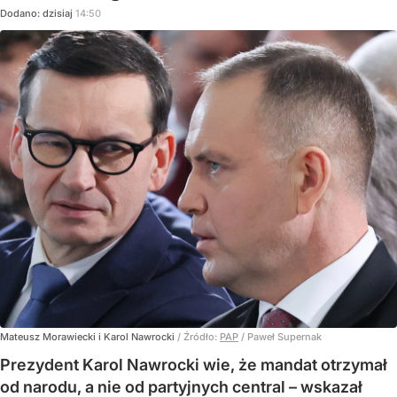
Dodano:
dzisiaj
14:50
Mateusz Morawiecki i Karol Nawrocki
/ Źródło:
PAP
/
Paweł Supernak
Prezydent Karol Nawrocki wie, że mandat otrzymał
od narodu, a nie od partyjnych central – wskazał