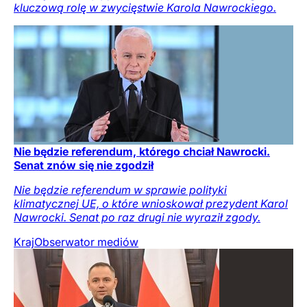
kluczową rolę w zwycięstwie Karola Nawrockiego.
Nie będzie referendum, którego chciał Nawrocki.
Senat znów się nie zgodził
Nie będzie referendum w sprawie polityki
klimatycznej UE, o które wnioskował prezydent Karol
Nawrocki. Senat po raz drugi nie wyraził zgody.
Kraj
Obserwator mediów