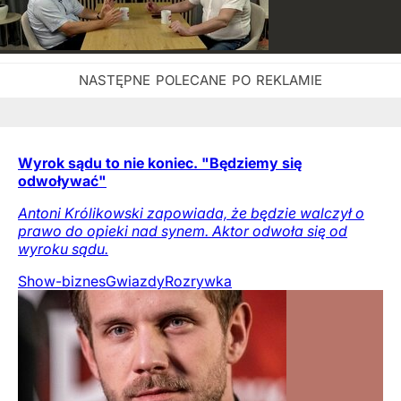
Wyrok sądu to nie koniec. "Będziemy się
odwoływać"
Antoni Królikowski zapowiada, że będzie walczył o
prawo do opieki nad synem. Aktor odwoła się od
wyroku sądu.
Show-biznes
Gwiazdy
Rozrywka