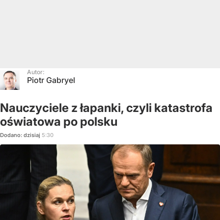
Autor:
Piotr Gabryel
Nauczyciele z łapanki, czyli katastrofa
oświatowa po polsku
Dodano:
dzisiaj
5:30