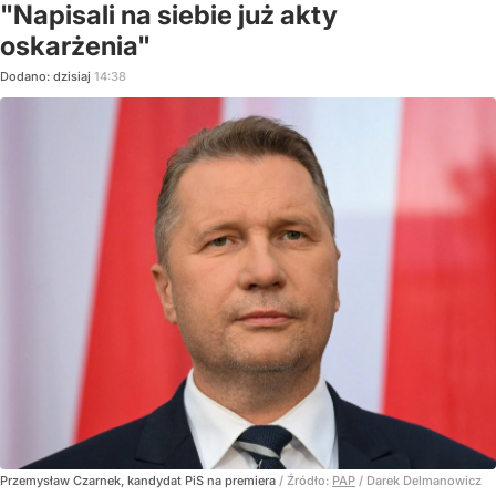
"Napisali na siebie już akty
oskarżenia"
Dodano:
dzisiaj
14:38
Przemysław Czarnek, kandydat PiS na premiera
/ Źródło:
PAP
/
Darek Delmanowicz