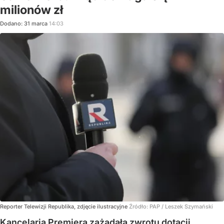
milionów zł
Dodano:
31
marca
14:03
Reporter Telewizji Republika, zdjęcie ilustracyjne
Źródło:
PAP
/
Leszek Szymański
Kancelaria Premiera zażądała zwrotu dotacji