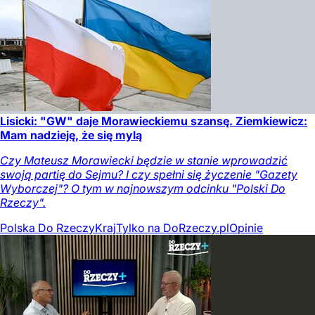
Lisicki: "GW" daje Morawieckiemu szansę. Ziemkiewicz:
Mam nadzieję, że się mylą
Czy Mateusz Morawiecki będzie w stanie wprowadzić
swoją partię do Sejmu? I czy spełni się życzenie "Gazety
Wyborczej"? O tym w najnowszym odcinku "Polski Do
Rzeczy".
Polska Do Rzeczy
Kraj
Tylko na DoRzeczy.pl
Opinie