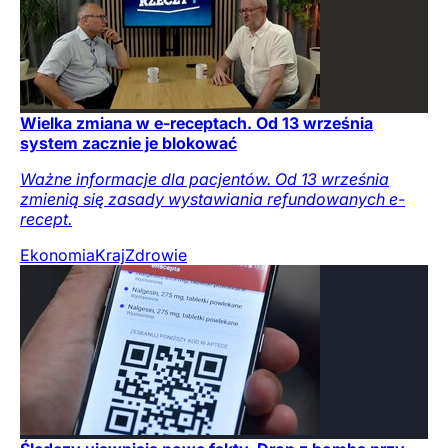
Wielka zmiana w e-receptach. Od 13 września
system zacznie je blokować
Ważne informacje dla pacjentów. Od 13 września
zmienią się zasady wystawiania refundowanych e-
recept.
Ekonomia
Kraj
Zdrowie