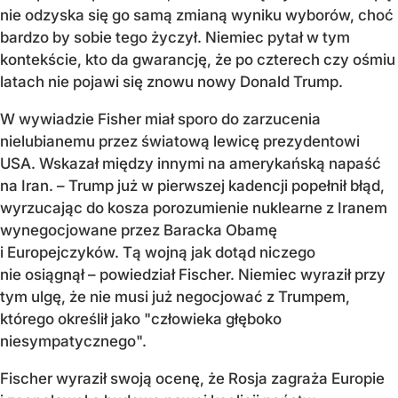
nie odzyska się go samą zmianą wyniku wyborów, choć
bardzo by sobie tego życzył. Niemiec pytał w tym
kontekście, kto da gwarancję, że po czterech czy ośmiu
latach nie pojawi się znowu nowy Donald Trump.
W wywiadzie Fisher miał sporo do zarzucenia
nielubianemu przez światową lewicę prezydentowi
USA. Wskazał między innymi na amerykańską napaść
na Iran. – Trump już w pierwszej kadencji popełnił błąd,
wyrzucając do kosza porozumienie nuklearne z Iranem
wynegocjowane przez Baracka Obamę
i Europejczyków. Tą wojną jak dotąd niczego
nie osiągnął – powiedział Fischer. Niemiec wyraził przy
tym ulgę, że nie musi już negocjować z Trumpem,
którego określił jako "człowieka głęboko
niesympatycznego".
Fischer wyraził swoją ocenę, że Rosja zagraża Europie