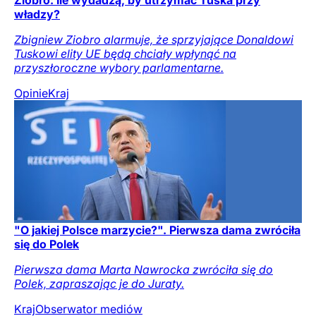
władzy?
Zbigniew Ziobro alarmuje, że sprzyjające Donaldowi
Tuskowi elity UE będą chciały wpłynąć na
przyszłoroczne wybory parlamentarne.
Opinie
Kraj
"O jakiej Polsce marzycie?". Pierwsza dama zwróciła
się do Polek
Pierwsza dama Marta Nawrocka zwróciła się do
Polek, zapraszając je do Juraty.
Kraj
Obserwator mediów