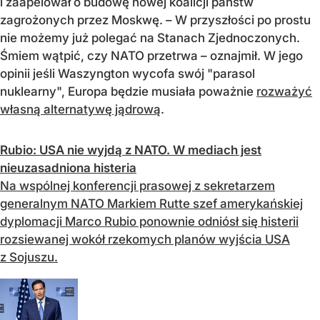
i zaapelował o budowę nowej koalicji państw
zagrożonych przez Moskwę. – W przyszłości po prostu
nie możemy już polegać na Stanach Zjednoczonych.
Śmiem wątpić, czy NATO przetrwa – oznajmił. W jego
opinii jeśli Waszyngton wycofa swój "parasol
nuklearny", Europa będzie musiała poważnie
rozważyć
własną alternatywę jądrową
.
Rubio: USA nie wyjdą z NATO. W mediach jest
nieuzasadniona histeria
Na wspólnej konferencji prasowej z sekretarzem
generalnym NATO Markiem Rutte szef amerykańskiej
dyplomacji Marco Rubio ponownie odniósł się histerii
rozsiewanej wokół rzekomych planów wyjścia USA
z Sojuszu.