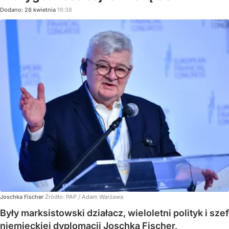
Dodano:
28
kwietnia
16:38
Joschka Fischer
Źródło:
PAP
/
Adam Warżawa
Były marksistowski działacz, wieloletni polityk i szef
niemieckiej dyplomacji Joschka Fischer,