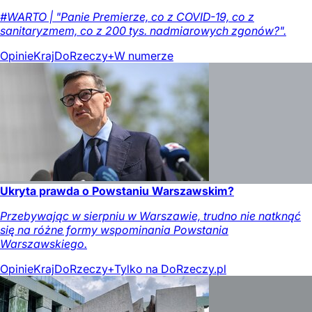
#WARTO | "Panie Premierze, co z COVID-19, co z
sanitaryzmem, co z 200 tys. nadmiarowych zgonów?".
Opinie
Kraj
DoRzeczy+
W numerze
Ukryta prawda o Powstaniu Warszawskim?
Przebywając w sierpniu w Warszawie, trudno nie natknąć
się na różne formy wspominania Powstania
Warszawskiego.
Opinie
Kraj
DoRzeczy+
Tylko na DoRzeczy.pl