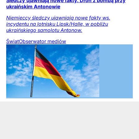
Śledczy ujawniają nowe fakty. Dron z bombą przy
ukraińskim Antonowie
Niemieccy śledczy ujawniają nowe fakty ws.
incydentu na lotnisku Lipsk/Halle, w pobliżu
ukraińskiego samolotu Antonow.
Świat
Obserwator mediów