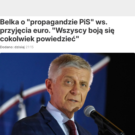
Belka o "propagandzie PiS" ws.
przyjęcia euro. "Wszyscy boją się
cokolwiek powiedzieć"
Dodano:
dzisiaj
21:15