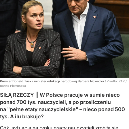
Premier Donald Tusk i minister edukacji narodowej Barbara Nowacka
/ Źródło:
PAP
/
Radek Pietruszka
SIŁĄ RZECZY || W Polsce pracuje w sumie nieco
ponad 700 tys. nauczycieli, a po przeliczeniu
na "pełne etaty nauczycielskie" – nieco ponad 500
tys. A ilu brakuje?
Cóż, sytuacja na rynku pracy nauczycieli zrobiła się