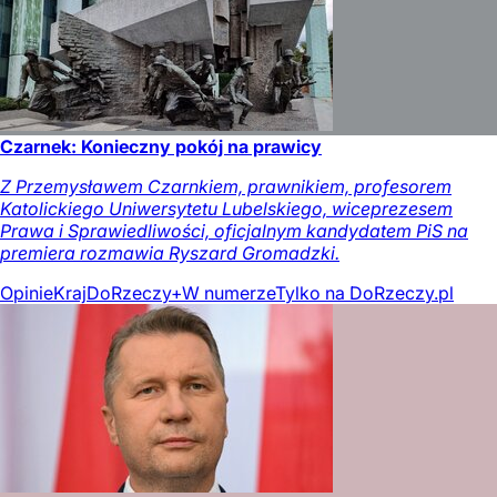
Czarnek: Konieczny pokój na prawicy
Z Przemysławem Czarnkiem, prawnikiem, profesorem
Katolickiego Uniwersytetu Lubelskiego, wiceprezesem
Prawa i Sprawiedliwości, oficjalnym kandydatem PiS na
premiera rozmawia Ryszard Gromadzki.
Opinie
Kraj
DoRzeczy+
W numerze
Tylko na DoRzeczy.pl