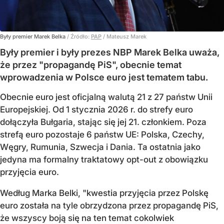
Były premier Marek Belka
/ Źródło:
PAP
/
Mateusz Marek
Były premier i były prezes NBP Marek Belka uważa,
że przez "propagandę PiS", obecnie temat
wprowadzenia w Polsce euro jest tematem tabu.
Obecnie euro jest oficjalną walutą 21 z 27 państw Unii
Europejskiej. Od 1 stycznia 2026 r. do strefy euro
dołączyła Bułgaria, stając się jej 21. członkiem.
Poza
strefą euro pozostaje 6 państw UE:
Polska, Czechy,
Węgry, Rumunia, Szwecja i Dania
. Ta ostatnia jako
jedyna ma formalny traktatowy opt-out z obowiązku
przyjęcia euro.
Według Marka Belki, "kwestia przyjęcia przez Polskę
euro została na tyle obrzydzona przez propagandę PiS,
że wszyscy boją się na ten temat cokolwiek