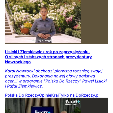
Lisicki i Ziemkiewicz rok po zaprzysiężeniu.
O silnych i słabszych stronach prezydentury
Nawrockiego
Karol Nawrocki obchodzi pierwszą rocznicę swojej
prezydentury. Dokonania nowej głowy państwa
ocenili w programie "Polska Do Rzeczy" Paweł Lisicki
i Rafał Ziemkiewicz.
Polska Do Rzeczy
Opinie
Kraj
Tylko na DoRzeczy.pl