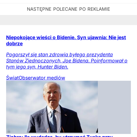
Niepokojące wieści o Bidenie. Syn ujawnia: Nie jest
dobrze
Pogorszył się stan zdrowia byłego prezydenta
Stanów Zjednoczonych, Joe Bidena. Poinformował o
tym jego syn, Hunter Biden.
Świat
Obserwator mediów
Ziobro: Ile wydadzą, by utrzymać Tuska przy