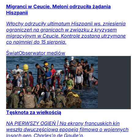
Migranci w Ceucie. Meloni odrzuciła żądania
Hiszpanii
Włochy odrzuciły ultimatum Hiszpanii ws. zniesienia
ograniczeń na granicach w związku z kryzysem
migracyjnym w Ceucie. Kontrole zostaną utrzymane
co najmniej do 15 sierpnia.
Świat
Obserwator mediów
Tęsknota za wielkością
NA PIERWSZY OGIEŃ | Na ekrany francuskich kin
weszła dwuczęściowa epopeja filmowa o wojennych
losach gen. Charles’a de Gaulle’a.