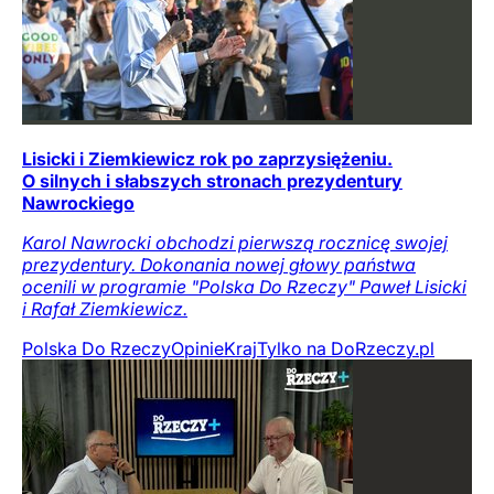
Lisicki i Ziemkiewicz rok po zaprzysiężeniu.
O silnych i słabszych stronach prezydentury
Nawrockiego
Karol Nawrocki obchodzi pierwszą rocznicę swojej
prezydentury. Dokonania nowej głowy państwa
ocenili w programie "Polska Do Rzeczy" Paweł Lisicki
i Rafał Ziemkiewicz.
Polska Do Rzeczy
Opinie
Kraj
Tylko na DoRzeczy.pl