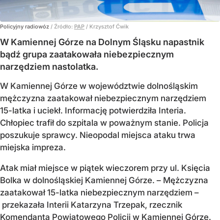
Policyjny radiowóz
/ Źródło:
PAP
/
Krzysztof Ćwik
W Kamiennej Górze na Dolnym Śląsku napastnik
bądź grupa zaatakowała niebezpiecznym
narzędziem nastolatka.
W Kamiennej Górze w województwie dolnośląskim
mężczyzna zaatakował niebezpiecznym narzędziem
15-latka i uciekł. Informację potwierdziła Interia.
Chłopiec trafił do szpitala w poważnym stanie. Policja
poszukuje sprawcy. Nieopodal miejsca ataku trwa
miejska impreza.
Atak miał miejsce w piątek wieczorem przy ul. Księcia
Bolka w dolnośląskiej Kamiennej Górze. – Mężczyzna
zaatakował 15-latka niebezpiecznym narzędziem –
przekazała Interii Katarzyna Trzepak, rzecznik
Komendanta Powiatowego Policji w Kamiennej Górze.