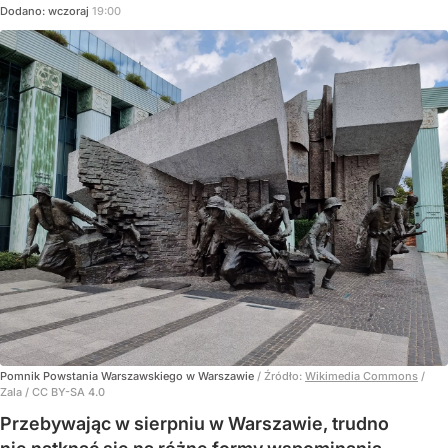
Dodano:
wczoraj
19:00
Pomnik Powstania Warszawskiego w Warszawie
/ Źródło:
Wikimedia Commons
/
Zala / CC BY-SA 4.0
Przebywając w sierpniu w Warszawie, trudno