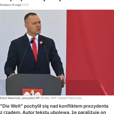
Dodano:
8
maja
13:31
Karol Nawrocki, prezydent RP
Źródło:
PAP
/
Radek Pietruszka
"Die Welt" pochylił się nad konfliktem prezydenta
z rządem. Autor tekstu ubolewa, że paraliżuje on