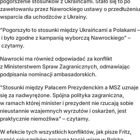
pogorszenie stosunków z Ukraińcami. Stało się to po
zawetowaniu przez Nawrockiego ustawy o przedłużeniu
wsparcia dla uchodźców z Ukrainy.
"Pogorszyło to stosunki między Ukraińcami a Polakami –
i było zgodne z kampanią wyborczą Nawrockiego” –
czytamy.
Nawrocki ma również odpowiadać za konflikt
z Ministerstwem Spraw Zagranicznych, odmawiając
podpisania nominacji ambasadorskich.
"Stosunki między Pałacem Prezydenckim a MSZ uznaje
się za nadwyrężone. Spójna polityka zagraniczna,
w ramach której minister i prezydent nie rzucają sobie
nieustannie wzajemnych wyrzutów i oskarżeń, jest
praktycznie niemożliwa" – czytamy.
W efekcie tych wszystkich konfliktów, jak pisze Fritz,
część sojuszników zaczyna tracić wiarę w Polskę.