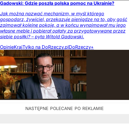
Gadowski: Gdzie poszła polska pomoc na Ukrainie?
Jak można nazwać mechanizm, w myśl którego
gospodarz, żywiciel, przekazuje pieniądze na to, aby gość
zajmował kolejne pokoje, a w końcu wynajmował mu jego
własne meble i pobierał opłaty za przygotowywane przez
siebie posiłki? – pyta Witold Gadowski.
Opinie
Kraj
Tylko na DoRzeczy.pl
DoRzeczy+