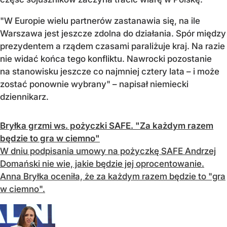
"W Europie wielu partnerów zastanawia się, na ile
Warszawa jest jeszcze zdolna do działania. Spór między
prezydentem a rządem czasami paraliżuje kraj. Na razie
nie widać końca tego konfliktu. Nawrocki pozostanie
na stanowisku jeszcze co najmniej cztery lata – i może
zostać ponownie wybrany" – napisał niemiecki
dziennikarz.
Bryłka grzmi ws. pożyczki SAFE. "Za każdym razem
będzie to gra w ciemno"
W dniu podpisania umowy na pożyczkę SAFE Andrzej
Domański nie wie, jakie będzie jej oprocentowanie.
Anna Bryłka oceniła, że za każdym razem będzie to "gra
w ciemno".