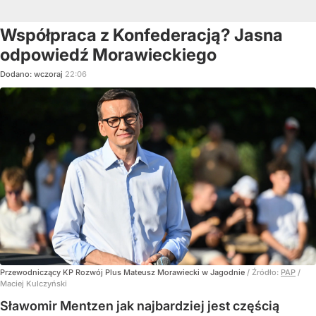
Współpraca z Konfederacją? Jasna
odpowiedź Morawieckiego
Dodano:
wczoraj
22:06
Przewodniczący KP Rozwój Plus Mateusz Morawiecki w Jagodnie
/ Źródło:
PAP
/
Maciej Kulczyński
Sławomir Mentzen jak najbardziej jest częścią