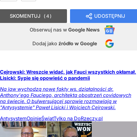
SKOMENTUJ
UDOSTĘPNIJ
4
Obserwuj nas
w
Google News
Dodaj jako
źródło w Google
Cejrowski: Wreszcie widać, jak Fauci wszystkich okłamał.
Lisicki: Sypie się opowieść o pandemii
Na jaw wychodzą nowe fakty ws. działalności dr.
Anthony'ego Fauciego, architekta obostrzeń covidowych
na świecie. O bulwersującej sprawie rozmawiają w
"Antysystemie" Paweł Lisicki i Wojciech Cejrowski.
Antysystem
Opinie
Świat
Tylko na DoRzeczy.pl