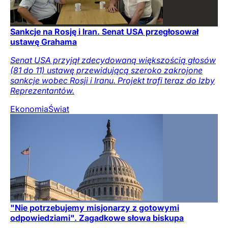
Sankcje na Rosję i Iran. Senat USA przegłosował
ustawę Grahama
Senat USA przyjął zdecydowaną większością głosów
(81 do 11) ustawę przewidującą szeroko zakrojone
sankcje wobec Rosji i Iranu. Projekt trafi teraz do Izby
Reprezentantów.
Ekonomia
Świat
"Nie potrzebujemy misjonarzy z gotowymi
odpowiedziami". Zagadkowe słowa biskupa