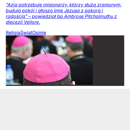
"Azja potrzebuje misjonarzy, którzy służą zranionym,
budują pokój i głoszą imię Jezusa z pokorą i
radością" – powiedział bp Ambrose Pitchaimuthu z
diecezji Vellore.
Religia
Świat
Opinie