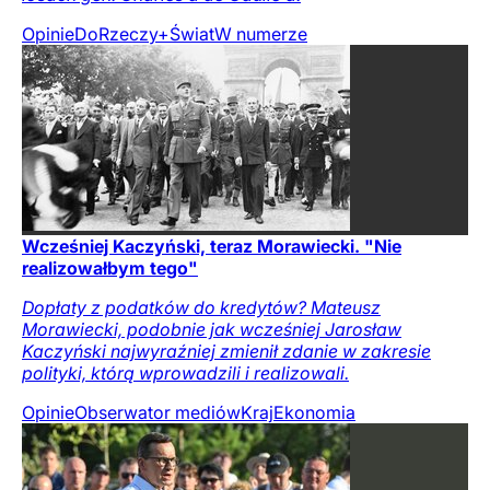
Opinie
DoRzeczy+
Świat
W numerze
Wcześniej Kaczyński, teraz Morawiecki. "Nie
realizowałbym tego"
Dopłaty z podatków do kredytów? Mateusz
Morawiecki, podobnie jak wcześniej Jarosław
Kaczyński najwyraźniej zmienił zdanie w zakresie
polityki, którą wprowadzili i realizowali.
Opinie
Obserwator mediów
Kraj
Ekonomia