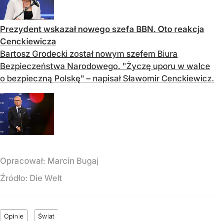
Prezydent wskazał nowego szefa BBN. Oto reakcja
Cenckiewicza
Bartosz Grodecki został nowym szefem Biura
Bezpieczeństwa Narodowego. "Życzę uporu w walce
o bezpieczną Polskę" – napisał Sławomir Cenckiewicz.
Opracował:
Marcin Bugaj
Źródło:
Die Welt
Opinie
Świat