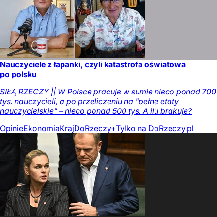
Nauczyciele z łapanki, czyli katastrofa oświatowa
po polsku
SIŁĄ RZECZY || W Polsce pracuje w sumie nieco ponad 700
tys. nauczycieli, a po przeliczeniu na "pełne etaty
nauczycielskie" – nieco ponad 500 tys. A ilu brakuje?
Opinie
Ekonomia
Kraj
DoRzeczy+
Tylko na DoRzeczy.pl