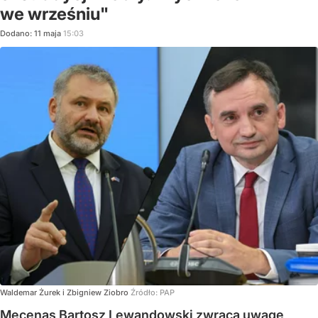
we wrześniu"
Dodano:
11
maja
15:03
Waldemar Żurek i Zbigniew Ziobro
Źródło:
PAP
Mecenas Bartosz Lewandowski zwraca uwagę