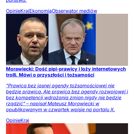
Opinie
Kraj
Ekonomia
Obserwator mediów
Morawiecki: Dość pipi-prawicy i loży internetowych
trolli. Mówi o przyszłości i tożsamości
"Prawica bez jasnej agendy tożsamościowej nie
będzie prawicą. Ale prawica bez agendy rozwojowej i
bez kompetencji wdrażania zmian nigdy nie będzie
rządzić" – napisał Mateusz Morawiecki w
opublikowanym w czwartek wpisie na portalu X.
Opinie
Kraj