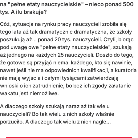
na "pełne etaty nauczycielskie" – nieco ponad 500
tys. A ilu brakuje?
Cóż, sytuacja na rynku pracy nauczycieli zrobiła się
tego lata aż tak dramatycznie dramatyczna, że szkoły
poszukują aż… ponad 20 tys. nauczycieli. Czyli, biorąc
pod uwagę owe "pełne etaty nauczycielskie", szukają
aż jednego na każdych 25 nauczycieli. Doszło do tego,
że gotowe są przyjąć niemal każdego, kto się nawinie,
nawet jeśli nie ma odpowiednich kwalifikacji, a kuratoria
nie mają wyjścia i całymi tysiącami zatwierdzają
wnioski o ich zatrudnienie, bo bez ich zgody załatanie
wakatu jest niemożliwe.
A dlaczego szkoły szukają naraz aż tak wielu
nauczycieli? Bo tak wielu z nich szkoły właśnie
porzuciło. A dlaczego tak wielu z nich nagle...