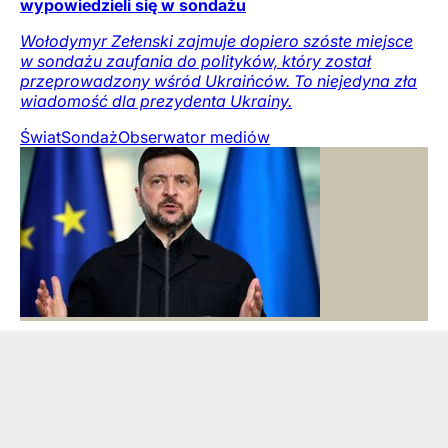
wypowiedzieli się w sondażu
Wołodymyr Zełenski zajmuje dopiero szóste miejsce
w sondażu zaufania do polityków, który został
przeprowadzony wśród Ukraińców. To niejedyna zła
wiadomość dla prezydenta Ukrainy.
Świat
Sondaż
Obserwator mediów