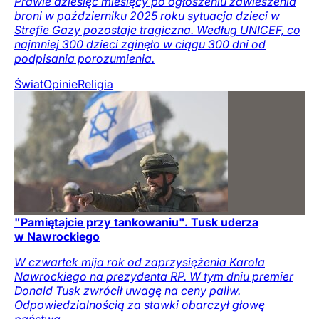
Prawie dziesięć miesięcy po ogłoszeniu zawieszenia
broni w październiku 2025 roku sytuacja dzieci w
Strefie Gazy pozostaje tragiczna. Według UNICEF, co
najmniej 300 dzieci zginęło w ciągu 300 dni od
podpisania porozumienia.
Świat
Opinie
Religia
"Pamiętajcie przy tankowaniu". Tusk uderza
w Nawrockiego
W czwartek mija rok od zaprzysiężenia Karola
Nawrockiego na prezydenta RP. W tym dniu premier
Donald Tusk zwrócił uwagę na ceny paliw.
Odpowiedzialnością za stawki obarczył głowę
państwa.