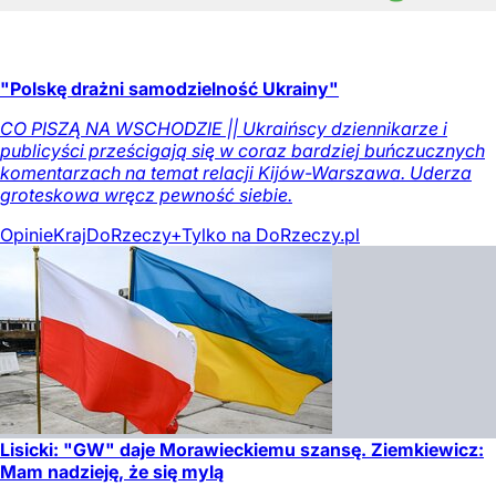
"Polskę drażni samodzielność Ukrainy"
CO PISZĄ NA WSCHODZIE || Ukraińscy dziennikarze i
publicyści prześcigają się w coraz bardziej buńczucznych
komentarzach na temat relacji Kijów-Warszawa. Uderza
groteskowa wręcz pewność siebie.
Opinie
Kraj
DoRzeczy+
Tylko na DoRzeczy.pl
Lisicki: "GW" daje Morawieckiemu szansę. Ziemkiewicz:
Mam nadzieję, że się mylą