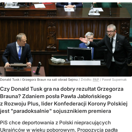
Donald Tusk i Grzegorz Braun na sali obrad Sejmu
/ Źródło:
PAP
/
Paweł Supernak
Czy Donald Tusk gra na dobry rezultat Grzegorza
Brauna? Zdaniem posła Pawła Jabłońskiego
z Rozwoju Plus, lider Konfederacji Korony Polskiej
jest "paradoksalnie" sojusznikiem premiera
PiS chce deportowania z Polski niepracujących
Ukraińców w wieku poborowym. Propozycja padła