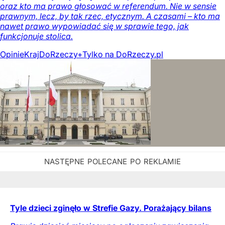
oraz kto ma prawo głosować w referendum. Nie w sensie
prawnym, lecz, by tak rzec, etycznym. A czasami – kto ma
nawet prawo wypowiadać się w sprawie tego, jak
funkcjonuje stolica.
Opinie
Kraj
DoRzeczy+
Tylko na DoRzeczy.pl
Tyle dzieci zginęło w Strefie Gazy. Porażający bilans