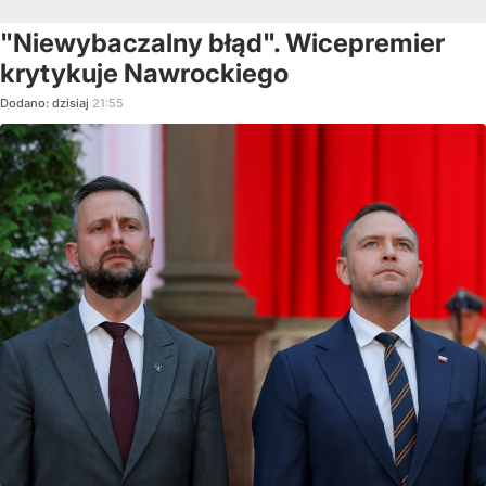
"Niewybaczalny błąd". Wicepremier
krytykuje Nawrockiego
Dodano:
dzisiaj
21:55