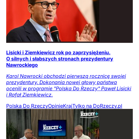
Lisicki i Ziemkiewicz rok po zaprzysiężeniu.
O silnych i słabszych stronach prezydentury
Nawrockiego
Karol Nawrocki obchodzi pierwszą rocznicę swojej
prezydentury. Dokonania nowej głowy państwa
ocenili w programie "Polska Do Rzeczy" Paweł Lisicki
i Rafał Ziemkiewicz.
Polska Do Rzeczy
Opinie
Kraj
Tylko na DoRzeczy.pl