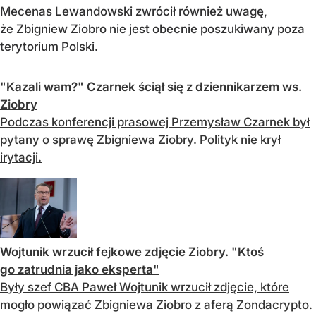
Mecenas Lewandowski zwrócił również uwagę,
że Zbigniew Ziobro nie jest obecnie poszukiwany poza
terytorium Polski.
"Kazali wam?" Czarnek ściął się z dziennikarzem ws.
Ziobry
Podczas konferencji prasowej Przemysław Czarnek był
pytany o sprawę Zbigniewa Ziobry. Polityk nie krył
irytacji.
Wojtunik wrzucił fejkowe zdjęcie Ziobry. "Ktoś
go zatrudnia jako eksperta"
Były szef CBA Paweł Wojtunik wrzucił zdjęcie, które
mogło powiązać Zbigniewa Ziobro z aferą Zondacrypto.