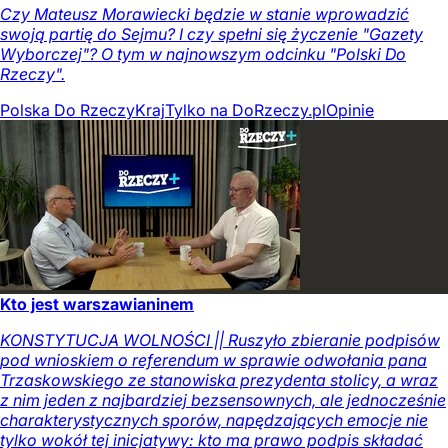
Czy Mateusz Morawiecki będzie w stanie wprowadzić
swoją partię do Sejmu? I czy spełni się życzenie "Gazety
Wyborczej"? O tym w najnowszym odcinku "Polski Do
Rzeczy".
Polska Do Rzeczy
Kraj
Tylko na DoRzeczy.pl
Opinie
Kto jest warszawianinem
KONSTYTUCJA WOLNOŚCI || Ruszyło zbieranie podpisów
pod wnioskiem o referendum w sprawie odwołania pana
Trzaskowskiego ze stanowiska prezydenta stolicy, a wraz
z nim jeden z najbardziej bezsensownych, ale jednocześnie
charakterystycznych sporów, napędzających emocje nie
tylko wokół tej inicjatywy: kto ma prawo podpis składać