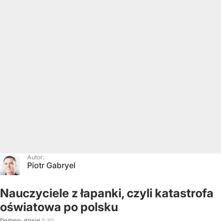
Autor:
Piotr Gabryel
Nauczyciele z łapanki, czyli katastrofa
oświatowa po polsku
Dodano:
dzisiaj
5:30