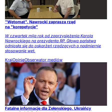
"Wetomat". Nawrocki zaprasza rząd
na "korepetycje"
W czwartek mija rok od zaprzysiężenia Karola
Nawrockiego na prezydenta RP. Głowa państwa
odniosła się do oskarżeń rządzących o nadmiernie
stosowanie wet.
Kraj
Opinie
Obserwator mediów
Fatalne informacje dla Zełenskiego. Ukraińcy