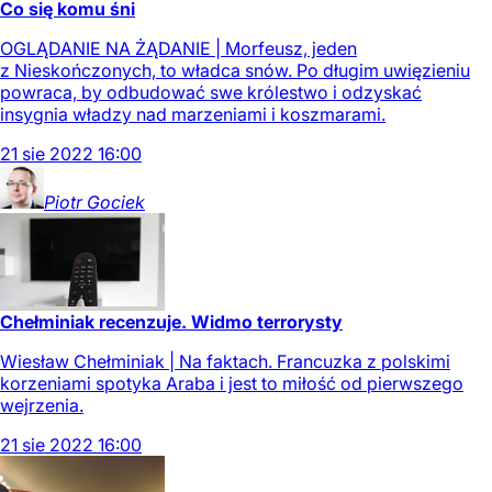
Co się komu śni
OGLĄDANIE NA ŻĄDANIE | Morfeusz, jeden
z Nieskończonych, to władca snów. Po długim uwięzieniu
powraca, by odbudować swe królestwo i odzyskać
insygnia władzy nad marzeniami i koszmarami.
21
sie
2022
16:00
Piotr
Gociek
Chełminiak recenzuje. Widmo terrorysty
Wiesław Chełminiak | Na faktach. Francuzka z polskimi
korzeniami spotyka Araba i jest to miłość od pierwszego
wejrzenia.
21
sie
2022
16:00