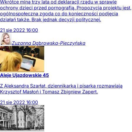
Wkrótce miną trzy lata od deklaracji rządu w sprawie
ochrony dzieci przed pornografią. Propozycja projektu jest,
ogólnospołeczna zgoda co do konieczności podjęcia
działań także. Brak jednak decyzji politycznej.
21
sie
2022
16:00
Zuzanna
Dąbrowska-Pieczyńska
Aleje Ujazdowskie 45
Z Aleksandrą Szarłat, dziennikarką i pisarką rozmawiają
Krzysztof Masłoń i Tomasz Zbigniew Zapert.
21
sie
2022
16:00