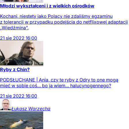
Młodzi wykształceni i z wielkich ośrodków
Kochani, niestety jako Polacy nie zdaliśmy egzaminu
z tolerancji w przypadku podejścia do netflixowej adaptacji
„Wiedźmina”.
21
sie
2022
16:00
Ryby z Chin?
PODSŁUCHANE | Ania, czy te ryby z Odry to one mogą
mieć w sobie coś… bo ja wiem… halucynogennego?
21
sie
2022
16:00
Łukasz
Warzecha