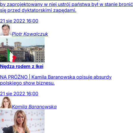
by zaprojektowany w niej ustrój państwa był w stanie bronić
się przed dyktatorskimi zapędami.
21
sie
2022
16:00
Piotr
Kowalczuk
Nędza rodem z Ikei
NA PRÓŻNO | Kamila Baranowska opisuje absurdy
polskiego show biznesu.
21
sie
2022
16:00
Kamila
Baranowska