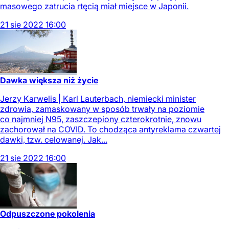
masowego zatrucia rtęcią miał miejsce w Japonii.
21
sie
2022
16:00
Dawka większa niż życie
Jerzy Karwelis | Karl Lauterbach, niemiecki minister
zdrowia, zamaskowany w sposób trwały na poziomie
co najmniej N95, zaszczepiony czterokrotnie, znowu
zachorował na COVID. To chodząca antyreklama czwartej
dawki, tzw. celowanej. Jak...
21
sie
2022
16:00
Odpuszczone pokolenia