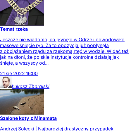
Temat rzeka
Jeszcze nie wiadomo, co płynęło w Odrze i powodowało
masowe śnięcie ryb. Za to opozycja już popłynęła
z obciążaniem rządu za rzekomą rtęć w wodzie. Widać też
jak na dłoni, że polskie instytucje kontrolne działają jak
śnięte, a wszyscy od...
21
sie
2022
16:00
Łukasz
Zboralski
Szalone koty z Minamata
Andrzej Solecki | Najbardziej drastyczny przypadek