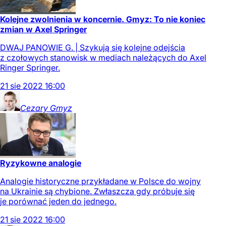
Kolejne zwolnienia w koncernie. Gmyz: To nie koniec
zmian w Axel Springer
DWAJ PANOWIE G. | Szykują się kolejne odejścia
z czołowych stanowisk w mediach należących do Axel
Ringer Springer.
21
sie
2022
16:00
Cezary
Gmyz
Ryzykowne analogie
Analogie historyczne przykładane w Polsce do wojny
na Ukrainie są chybione. Zwłaszcza gdy próbuje się
je porównać jeden do jednego.
21
sie
2022
16:00