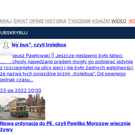
KRAJ
ŚWIAT
OPINIE
HISTORIA
TYGODNIK
KSIĄŻKI
WIDEO
WS
CZYTAJ WIĘCEJ
SUBSKRYBUJ
ZALOGUJ
"Trolley bus", czyli trolejbus
MENU
Tymoteusz Pawłowski || Jeszcze niedawno było łatwo:
samochody napędzane prądem mogły go pobierać jedynie
z rozciągniętej na ulicy sieci i nie było żadnych wątpliwości,
że nazwa tych pojazdów brzmi „trolejbus”. Od pewnego
jednak czasu...
23
sie
2022
20:00
Nowa ordynacja do PE, czyli Pawliko Morozow wiecznie
żywy