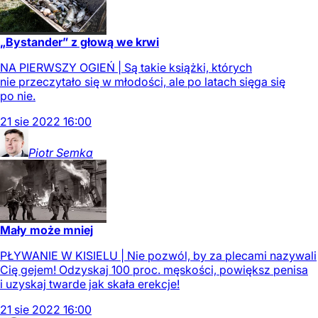
„Bystander” z głową we krwi
NA PIERWSZY OGIEŃ | Są takie książki, których
nie przeczytało się w młodości, ale po latach sięga się
po nie.
21
sie
2022
16:00
Piotr
Semka
Mały może mniej
PŁYWANIE W KISIELU | Nie pozwól, by za plecami nazywali
Cię gejem! Odzyskaj 100 proc. męskości, powiększ penisa
i uzyskaj twarde jak skała erekcje!
21
sie
2022
16:00