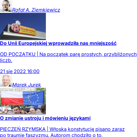
Rafał A.
Ziemkiewicz
Do Unii Europejskiej wprowadziła nas mniejszość
OD POCZĄTKU | Na początek parę prostych, przybliżonych
liczb.
21
sie
2022
16:00
Marek
Jurek
O zmianie ustroju i mówieniu językami
PIECZEŃ RZYMSKA | Włoską konstytucję pisano zaraz
po traumie faszyzmu. Autorom chodziło o to,