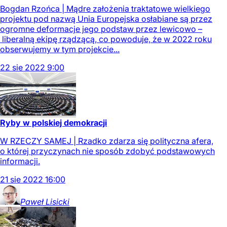
Bogdan Rzońca | Mądre założenia traktatowe wielkiego
projektu pod nazwą Unia Europejska osłabiane są przez
ogromne deformacje jego podstaw przez lewicowo –
liberalną ekipę rządzącą, co powoduje, że w 2022 roku
obserwujemy w tym projekcie...
22
sie
2022
9:00
Ryby w polskiej demokracji
W RZECZY SAMEJ | Rzadko zdarza się polityczna afera,
o której przyczynach nie sposób zdobyć podstawowych
informacji.
21
sie
2022
16:00
Paweł
Lisicki