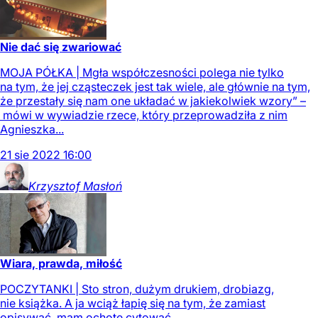
Nie dać się zwariować
MOJA PÓŁKA | Mgła współczesności polega nie tylko
na tym, że jej cząsteczek jest tak wiele, ale głównie na tym,
że przestały się nam one układać w jakiekolwiek wzory” –
mówi w wywiadzie rzece, który przeprowadziła z nim
Agnieszka...
21
sie
2022
16:00
Krzysztof
Masłoń
Wiara, prawda, miłość
POCZYTANKI | Sto stron, dużym drukiem, drobiazg,
nie książka. A ja wciąż łapię się na tym, że zamiast
opisywać, mam ochotę cytować.