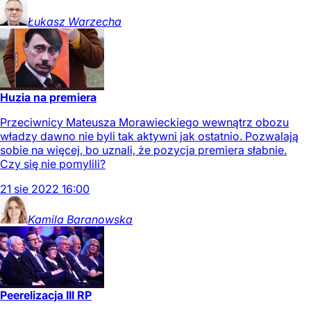
Łukasz
Warzecha
Huzia na premiera
Przeciwnicy Mateusza Morawieckiego wewnątrz obozu
władzy dawno nie byli tak aktywni jak ostatnio. Pozwalają
sobie na więcej, bo uznali, że pozycja premiera słabnie.
Czy się nie pomylili?
21
sie
2022
16:00
Kamila
Baranowska
Peerelizacja III RP