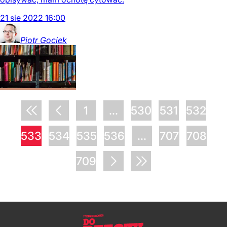
21
sie
2022
16:00
Piotr
Gociek
1
...
530
531
532
533
534
535
536
...
707
708
709