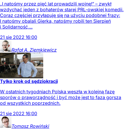
„I natośmy przez pięć lat prowadzili wojnę!” – zwykł
wzdychać jeden z bohaterów starej PRL-owskiej komedii.
Coraz częściej przyłapuję się na użyciu podobnej frazy:
I natośmy obalali Gierka, natośmy robili ten Sierpień
i Solidarność,...
21
sie
2022
16:00
Rafał A.
Ziemkiewicz
Tylko krok od sędziokracji
W ostatnich tygodniach Polska weszła w kolejną fazę
sporów o praworządność i być może jest to faza gorsza
od wszystkich poprzednich.
21
sie
2022
16:00
Tomasz
Rowiński