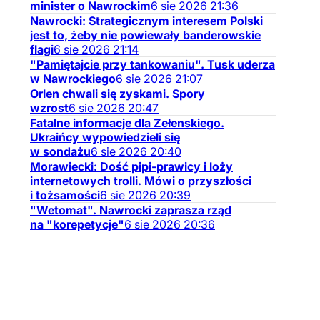
TAK
minister o Nawrockim
6
sie
2026
21:36
Nawrocki: Strategicznym interesem Polski
jest to, żeby nie powiewały banderowskie
flagi
6
sie
2026
21:14
"Pamiętajcie przy tankowaniu". Tusk uderza
w Nawrockiego
6
sie
2026
21:07
Orlen chwali się zyskami. Spory
wzrost
6
sie
2026
20:47
Fatalne informacje dla Zełenskiego.
Ukraińcy wypowiedzieli się
w sondażu
6
sie
2026
20:40
Morawiecki: Dość pipi-prawicy i loży
internetowych trolli. Mówi o przyszłości
i tożsamości
6
sie
2026
20:39
"Wetomat". Nawrocki zaprasza rząd
na "korepetycje"
6
sie
2026
20:36