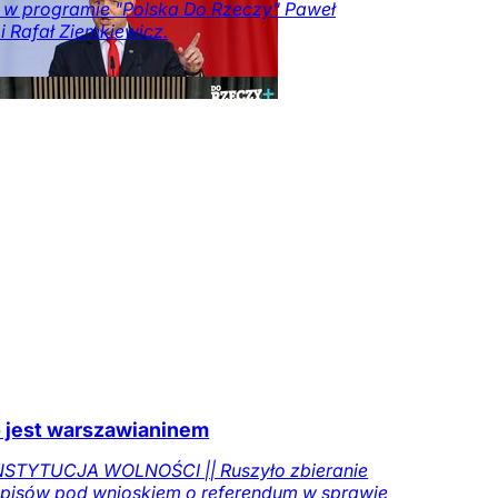
i w programie "Polska Do Rzeczy" Paweł
i i Rafał Ziemkiewicz.
 jest warszawianinem
STYTUCJA WOLNOŚCI || Ruszyło zbieranie
pisów pod wnioskiem o referendum w sprawie