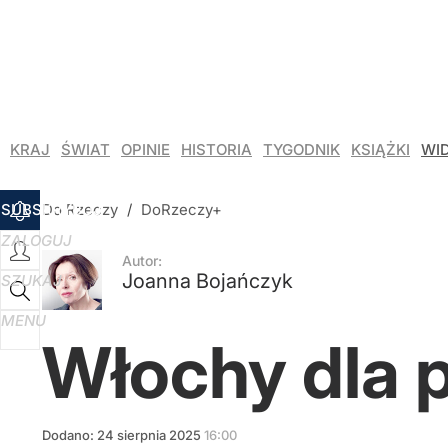
Udostępnij
0
Skomentuj
Nawrocki: Strategicznym interesem Polski jest
KRAJ
ŚWIAT
OPINIE
HISTORIA
TYGODNIK
KSIĄŻKI
WI
9
SUBSKRYBUJ
Do Rzeczy
/
DoRzeczy+
Gadowski: Gdzie poszła polska pomoc na Ukra
ZALOGUJ
Autor:
17
Joanna Bojańczyk
SZUKAJ
MENU
Nauczyciele z łapanki, czyli katastrofa oświat
Włochy dla 
9
Dodano:
24
sierpnia
2025
16:00