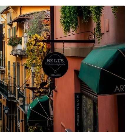
w Nawrockiego
ych trolli. Mówi o przyszłości i tożsamości
r o Nawrockim