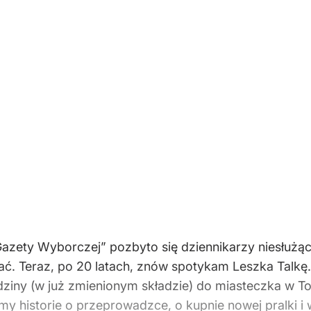
„Gazety Wyborczej” pozbyto się dziennikarzy niesłużąc
zytać. Teraz, po 20 latach, znów spotykam Leszka Ta
dziny (w już zmienionym składzie) do miasteczka w To
amy historie o przeprowadzce, o kupnie nowej pralki i 