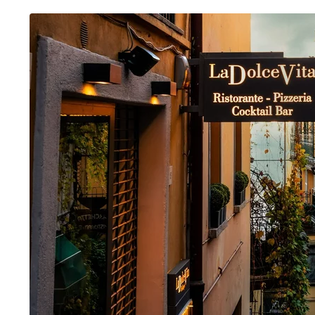
"Pamiętajcie przy tankowaniu". Tusk uderza 
9
Morawiecki: Dość pipi-prawicy i loży internetow
3
"Nie miał prawa wygrać". Prezydencki ministe
dodaj